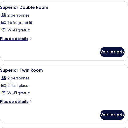
type
Afficher
Literie hypoallergénique, coffres-fort
7
de
Superior Double Room
toutes
chambre
2 personnes
Superior
les
Twin
1 très grand lit
photos
pour
Wi-Fi gratuit
ce
Plus
Plus de détails
type
de
détails
de
Voir les prix
sur
chambre :
le
Superior
type
Afficher
Literie hypoallergénique, coffres-fort
7
Double
de
Superior Twin Room
toutes
chambre
Room
2 personnes
Superior
les
Double
2 lits 1 place
photos
Room
pour
Wi-Fi gratuit
ce
Plus
Plus de détails
type
de
détails
de
Voir les prix
sur
chambre :
le
Superior
type