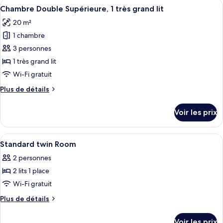
Afficher
Une chambre d’hôtel avec un grand lit
4
Twin
de
Chambre Double Supérieure, 1 très grand lit
toutes
chambre
Room
20 m²
Superior
les
Twin
1 chambre
photos
Room
pour
3 personnes
ce
1 très grand lit
type
Wi-Fi gratuit
de
Plus
Plus de détails
chambre :
de
Chambre
détails
Voir les prix
sur
Double
le
Supérieure,
type
Afficher
Literie hypoallergénique, coffres-fort
1
7
de
Standard twin Room
toutes
très
chambre
2 personnes
Chambre
les
grand
Double
2 lits 1 place
photos
lit
Supérieure,
pour
Wi-Fi gratuit
1
ce
très
Plus
Plus de détails
grand
type
de
lit
détails
de
Voir les prix