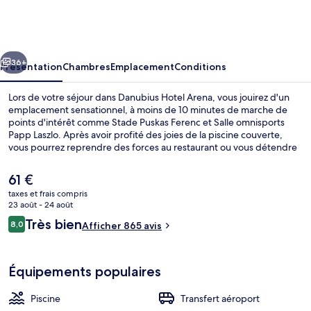
Hotel
Arena
cédent
Suivant
36+
Présentation
Chambres
Emplacement
Conditions
Lors de votre séjour dans Danubius Hotel Arena, vous jouirez d'un
emplacement sensationnel, à moins de 10 minutes de marche de
points d'intérêt comme Stade Puskas Ferenc et Salle omnisports
Papp Laszlo. Après avoir profité des joies de la piscine couverte,
vous pourrez reprendre des forces au restaurant ou vous détendre
bar/salon. Cet hôtel de luxe abrite en outre une salle de fitness et un
sauna. Les autres voyageurs adorent le personnel attentionné. Les
Le
61 €
transports publics se situent à une courte distance à pied : Station
prix
taxes et frais compris
de métro Puskás Ferenc Stadium est à 4 min et Station de tram
actuel
23 août - 24 août
Egressy út / Hungária körút, à 11 min.
Coin salon dans le hall
est
Avis
Très bien
8,0
Afficher 865 avis
de
8,0 sur 10
voyageurs
61 €.
Équipements populaires
Piscine
Transfert aéroport