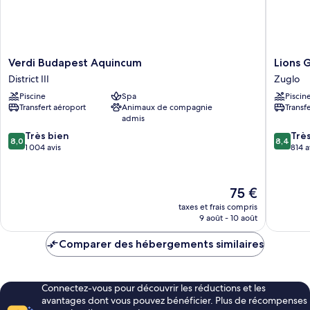
Verdi
Lions
Verdi Budapest Aquincum
Lions 
Budapest
Garden
District III
Zuglo
Aquincum
Hotel
Piscine
Spa
Piscin
District
Zuglo
Transfert aéroport
Animaux de compagnie
Transf
III
admis
8.0
8.4
Très bien
Trè
8,0
8,4
sur
sur
1 004 avis
814 a
10,
10,
Très
Très
bien,
bien,
Le
75 €
1 004 avis
814 avis
nouveau
taxes et frais compris
prix
9 août - 10 août
est
de
Comparer des hébergements similaires
75 €
Connectez-vous pour découvrir les réductions et les
avantages dont vous pouvez bénéficier. Plus de récompenses