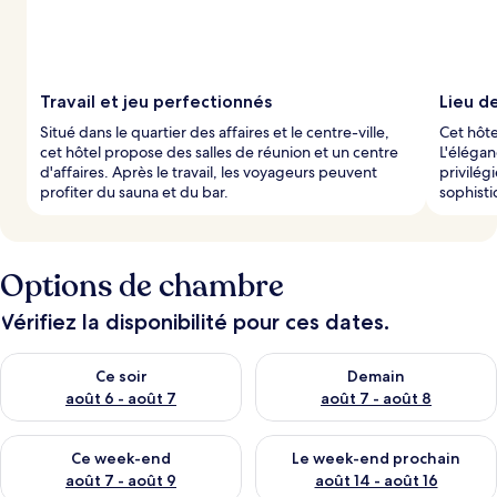
Travail et jeu perfectionnés
Lieu de
Situé dans le quartier des affaires et le centre-ville,
Cet hôte
cet hôtel propose des salles de réunion et un centre
L'éléga
d'affaires. Après le travail, les voyageurs peuvent
privilég
profiter du sauna et du bar.
sophist
Options de chambre
Vérifiez la disponibilité pour ces dates.
Vérifier la disponibilité pour ce soir août 6 - août 7
Vérifier la disponibilité pour 
Ce soir
Demain
août 6 - août 7
août 7 - août 8
Vérifier la disponibilité pour ce week-end août 7 - août 9
Vérifier la disponibilité pour 
Ce week-end
Le week-end prochain
août 7 - août 9
août 14 - août 16