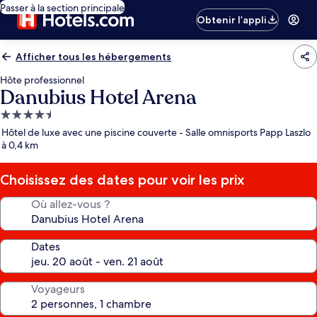
Passer à la section principale
Obtenir l’appli
Afficher tous les hébergements
Hôte professionnel
Danubius Hotel Arena
Hébergement
4.5 étoiles
Hôtel de luxe avec une piscine couverte - Salle omnisports Papp Laszlo
à 0,4 km
Choisissez des dates pour voir les prix
Où allez-vous ?
Dates
Voyageurs