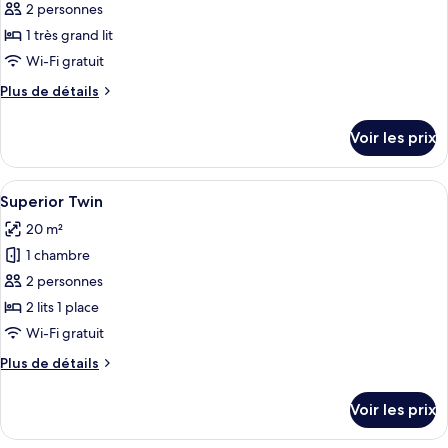
pour
2 personnes
lits
ce
jumeaux
1 très grand lit
type
Wi-Fi gratuit
de
Plus
Plus de détails
chambre :
de
Chambre
détails
Voir les prix
sur
Double
le
Standard
type
Afficher
Une chambre d’hôtel avec deux lits, un
5
de
Superior Twin
toutes
chambre
20 m²
Chambre
les
Double
1 chambre
photos
Standard
pour
2 personnes
ce
2 lits 1 place
type
Wi-Fi gratuit
de
Plus
Plus de détails
chambre :
de
Superior
détails
Voir les prix
sur
Twin
le