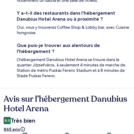
notamment un sauna et une salle de fitness.
Y a-t-il des restaurants dans l'hébergement
Danubius Hotel Arena ou à proximité ?
Oui, vous y trouverez Coffee Shop & Lobby bar, avec Cuisine
hongroise.
Que puis-je trouver aux alentours de
l'hébergement ?
L'hébergement Danubius Hotel Arena se trouve dans le
quartier Józsefváros, à seulement 4 minutes de marche de
Station de métro Puskás Ferenc Stadium et à 8 minutes de
Stade Puskas Ferenc.
Avis sur l’hébergement Danubius
Avis
Hotel Arena
Très bien
8,0
865 avis