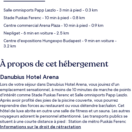
Salle omnisports Papp Laszlo
- 3 min à pied
- 0.3 km
Stade Puskas Ferenc
- 10 min à pied
- 0.8 km
Centre commercial Arena Plaza
- 10 min à pied
- 0.9 km
Nepliget
- 6 min en voiture
- 2.5 km
Centre d'expositions Hungexpo Budapest
- 9 min en voiture
-
3.2 km
À propos de cet hébergement
Danubius Hotel Arena
Lors de votre séjour dans Danubius Hotel Arena, vous jouirez d'un
emplacement sensationnel, à moins de 10 minutes de marche de points
d'intérêt comme Stade Puskas Ferenc et Salle omnisports Papp Laszlo.
Après avoir profité des joies de la piscine couverte, vous pourrez
reprendre des forces au restaurant ou vous détendre bar/salon. Cet
hôtel de luxe abrite en outre une salle de fitness et un sauna. Les autres
voyageurs adorent le personnel attentionné. Les transports publics se
situent à une courte distance à pied : Station de métro Puskás Ferenc
Stadium est à 4 min et Station de tram Egressy út / Hungária körút, à 11
Informations sur le droit de rétractation
min.