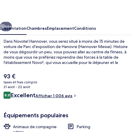
Hannover
cédent
Suivant
66+
Présentation
Chambres
Emplacement
Conditions
Dans Novotel Hannover, vous serez situé à moins de 15 minutes de
voiture de Parc d'exposition de Hanovre (Hannover Messe). Histoire
de vous dégourdir un peu, vous pouvez aller au centre de fitness, à
moins que vous ne préfériez reprendre des forces à la table de
l'établissement Novo², qui vous accueille pour le déjeuner et le
dîner et vous régale de ses spécialités Cuisine internationale. Cet
hôtel de luxe abrite en outre un bar / salon, un sauna et une
Le
93 €
terrasse. Les transports publics se situent à une courte distance à
prix
taxes et frais compris
pied : Station de U-Bahn Lister Platz est à 3 min et Station de U-
actuel
21 août - 22 août
Bahn Sedanstraße/Lister Meile, à 11 min.
Extérieur
est
Avis
Excellent
8,8
Afficher 1 006 avis
de
8,8 sur 10
voyageurs
93 €.
Équipements populaires
Animaux de compagnie
Parking