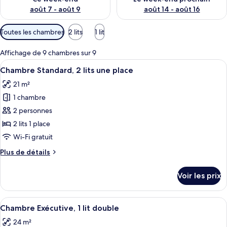
août 7 - août 9
août 14 - août 16
Filtres
Toutes les chambres
2 lits
1 lit
disponibles
pour
Affichage de 9 chambres sur 9
les
Afficher
Une chambre d’hôtel avec deux lits, un
6
Chambre Standard, 2 lits une place
chambres
toutes
21 m²
les
1 chambre
photos
pour
2 personnes
ce
2 lits 1 place
type
Wi-Fi gratuit
de
Plus
Plus de détails
chambre :
de
Chambre
détails
Voir les prix
sur
Standard,
le
2
type
Afficher
Une chambre d’hôtel avec un lit, un b
lits
4
de
Chambre Exécutive, 1 lit double
toutes
une
chambre
24 m²
Chambre
les