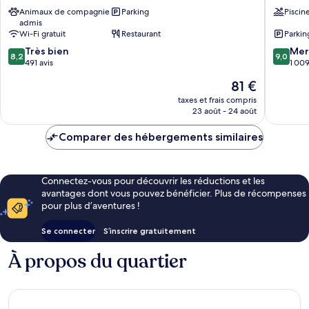
Hannover
Hannov
Animaux de compagnie
Parking
Piscin
Kirchrode-
Messe
admis
Bemerode-
Laatzen
Wi-Fi gratuit
Restaurant
Parkin
Wülferode
8.2
9.0
Très bien
Mer
8,2
9,0
sur
sur
491 avis
1 009
10,
10,
Le
81 €
Très
Merveill
nouveau
bien,
1 009 av
taxes et frais compris
prix
23 août - 24 août
491 avis
est
de
Comparer des hébergements similaires
81 €
Connectez-vous pour découvrir les réductions et les
avantages dont vous pouvez bénéficier. Plus de récompenses
pour plus d’aventures !
Se connecter
S’inscrire gratuitement
À propos du quartier