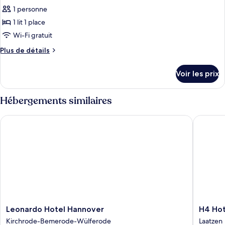
Supérieure,
pour
1 personne
1
ce
lit
1 lit 1 place
double
type
Wi-Fi gratuit
de
Plus
Plus de détails
chambre :
de
Chambre
détails
Voir les prix
sur
Standard,
le
1
type
Hébergements similaires
lit
de
une
chambre
Leonardo Hotel Hannover
H4 Hote
Chambre
place
Standard,
1
lit
une
place
Leonardo
H4
Leonardo Hotel Hannover
H4 Hot
Hotel
Hotel
Kirchrode-Bemerode-Wülferode
Laatzen