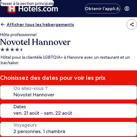
Passer à la section principale
Obtenir l’appli
Afficher tous les hébergements
Hôte professionnel
Novotel Hannover
Hébergement
4.5 étoiles
Hôtel pour la clientèle LGBTQIA+ à Hanovre avec un restaurant et un
bar/salon
Choisissez des dates pour voir les prix
Où allez-vous ?
Dates
Voyageurs