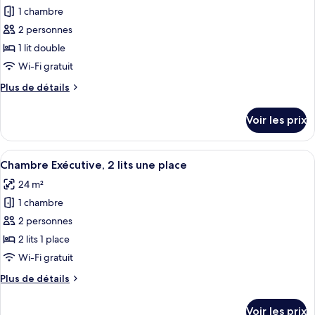
place
Standard,
1 chambre
photos
2
pour
2 personnes
lits
ce
une
1 lit double
place
type
Wi-Fi gratuit
de
Plus
Plus de détails
chambre :
de
Chambre
détails
Voir les prix
sur
Exécutive,
le
1
type
Afficher
Une chambre d’hôtel avec un lit, un b
lit
5
de
Chambre Exécutive, 2 lits une place
toutes
double
chambre
24 m²
Chambre
les
Exécutive,
1 chambre
photos
1
pour
2 personnes
lit
ce
double
2 lits 1 place
type
Wi-Fi gratuit
de
Plus
Plus de détails
chambre :
de
Chambre
détails
Voir les prix