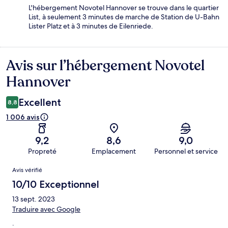
L'hébergement Novotel Hannover se trouve dans le quartier
List, à seulement 3 minutes de marche de Station de U-Bahn
Lister Platz et à 3 minutes de Eilenriede.
Avis sur l’hébergement Novotel
Avis
Hannover
Excellent
8,8
1 006 avis
9,2
8,6
9,0
Propreté
Emplacement
Personnel et service
Avis
Avis vérifié
10/10 Exceptionnel
13 sept. 2023
Traduire avec Google
.