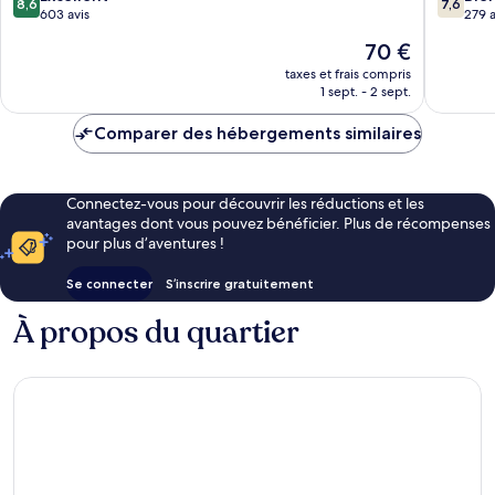
8,6
7,6
sur
sur
Blackwell
603 avis
279 a
10,
10,
Le
70 €
Excellent,
Bien,
nouveau
603 avis
279 avis
taxes et frais compris
prix
1 sept. - 2 sept.
est
de
Comparer des hébergements similaires
70 €
Connectez-vous pour découvrir les réductions et les
avantages dont vous pouvez bénéficier. Plus de récompenses
pour plus d’aventures !
Se connecter
S’inscrire gratuitement
À propos du quartier