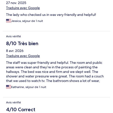
27 nov. 2025
Traduire avec Google
The lady who checked us in was very friendly and helpful!
Jessica, séjour de 1 nuit
Avis vérifié
8/10 Très bien
8 avr. 2026
Traduire avec Google
The staff was super friendly and helpful. The room and public
areas were clean and they’re in the process of painting the
hallways. The bed was nice and firm and we slept well. The
shower and water pressure were great. The room had a couch
that we used to watch tv. The bathroom shows a lot of wear,
caulking, no toilet paper holder and general maintenance. But
Katharine, séjour de 1 nuit
everything was clean. Breakfast was OK.
Avis vérifié
4/10 Correct