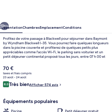
by
Wyndham
Blackwell
cédent
Suivant
I-
51+
Présentation
Chambres
Emplacement
Conditions
35
Profitez de votre passage à Blackwell pour séjourner dans Baymont
by Wyndham Blackwell I-35. Vous pourrez faire quelques longueurs
dans la piscine couverte et profiterez de quelques petits plus
appréciables comme l'accès Wi-Fi, le parking sans voiturier et un
petit déjeuner continental proposé tous les jours, entre 07 h 00 et
09 h 00. Les autres voyageurs adorent le personnel attentionné.
Le
70 €
prix
taxes et frais compris
actuel
23 août - 24 août
Hall
est
Avis
Très bien
8,0
Afficher 574 avis
de
8,0 sur 10
voyageurs
70 €.
Équipements populaires
Piscine
Petit déjeuner gratuit