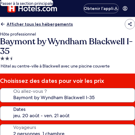
Passer à la section principale
Obtenir l’appli
Afficher tous les hébergements
Hôte professionnel
Baymont by Wyndham Blackwell I-
35
Hébergement
2.5 étoiles
Hôtel au centre-ville à Blackwell avec une piscine couverte
Choisissez des dates pour voir les prix
Où allez-vous ?
Dates
Voyageurs