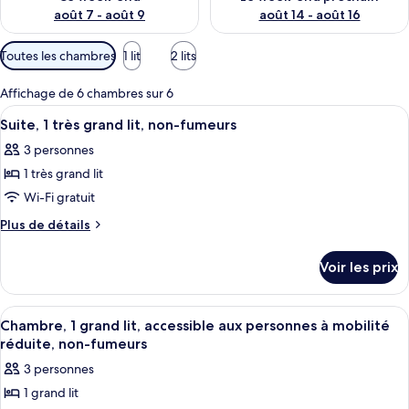
août 7 - août 9
août 14 - août 16
Filtres
Toutes les chambres
1 lit
2 lits
disponibles
pour
Affichage de 6 chambres sur 6
les
Afficher
Une chambre d’hôtel comprenant un lit
8
Suite, 1 très grand lit, non-fumeurs
chambres
toutes
3 personnes
les
1 très grand lit
photos
pour
Wi-Fi gratuit
ce
Plus
Plus de détails
type
de
détails
de
Voir les prix
sur
chambre :
le
Suite,
type
Afficher
Une chambre d’hôtel avec un grand lit,
8
1
de
Chambre, 1 grand lit, accessible aux personnes à mobilité
toutes
chambre
très
réduite, non-fumeurs
Suite,
les
grand
3 personnes
1
photos
lit,
très
1 grand lit
pour
grand
non-