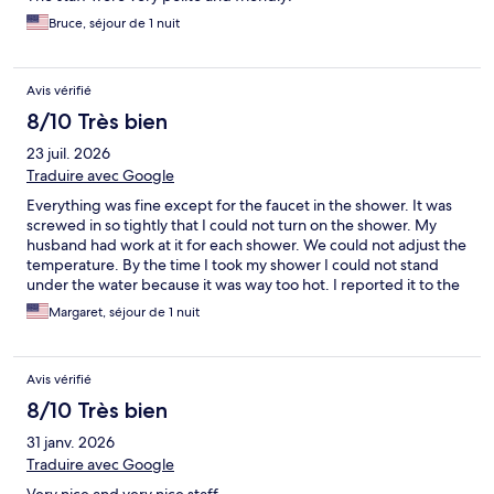
Bruce, séjour de 1 nuit
Avis vérifié
8/10 Très bien
23 juil. 2026
Traduire avec Google
Everything was fine except for the faucet in the shower. It was
screwed in so tightly that I could not turn on the shower. My
husband had work at it for each shower. We could not adjust the
temperature. By the time I took my shower I could not stand
under the water because it was way too hot. I reported it to the
front desk at checkout. She said they have put in numerous
Margaret, séjour de 1 nuit
requests for all the rooms’ faucets to be fixed, but nothing has
happened.
Avis vérifié
8/10 Très bien
31 janv. 2026
Traduire avec Google