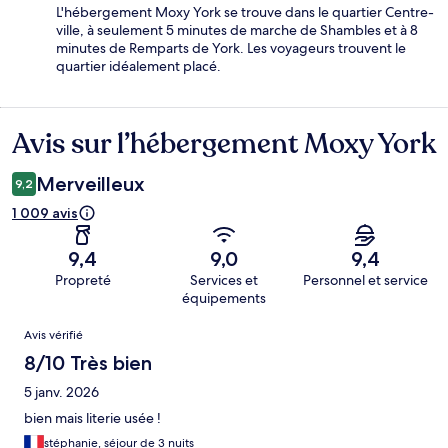
L'hébergement Moxy York se trouve dans le quartier Centre-
ville, à seulement 5 minutes de marche de Shambles et à 8
minutes de Remparts de York. Les voyageurs trouvent le
quartier idéalement placé.
Avis sur l’hébergement Moxy York
Avis
Merveilleux
9,2
1 009 avis
9,4
9,0
9,4
Propreté
Services et
Personnel et service
équipements
Avis
Avis vérifié
8/10 Très bien
5 janv. 2026
bien mais literie usée !
stéphanie, séjour de 3 nuits