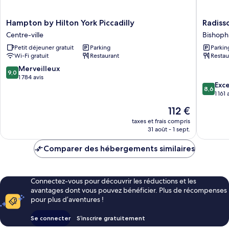
Hampton
Radisso
Hampton by Hilton York Piccadilly
Radiss
by
Hotel
Centre-ville
Bishophi
Hilton
York
Petit déjeuner gratuit
Parking
Parkin
York
Bishophi
Wi-Fi gratuit
Restaurant
Restau
Piccadilly
Centre-
9.0
Merveilleux
9,0
ville
sur
1 784 avis
8.6
Exce
10,
8,6
sur
1 161 
Merveilleux,
10,
1 784 avis
Le
112 €
Excellen
nouveau
1 161 avis
taxes et frais compris
prix
31 août - 1 sept.
est
de
Comparer des hébergements similaires
112 €
Connectez-vous pour découvrir les réductions et les
avantages dont vous pouvez bénéficier. Plus de récompenses
pour plus d’aventures !
Se connecter
S’inscrire gratuitement