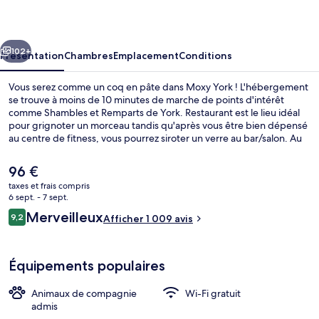
cédent
Suivant
102+
Présentation
Chambres
Emplacement
Conditions
Vous serez comme un coq en pâte dans Moxy York ! L'hébergement
se trouve à moins de 10 minutes de marche de points d'intérêt
comme Shambles et Remparts de York. Restaurant est le lieu idéal
pour grignoter un morceau tandis qu'après vous être bien dépensé
au centre de fitness, vous pourrez siroter un verre au bar/salon. Au
menu des petits plus offerts sur place, on trouve un snack-bar/une
épicerie fine et une terrasse. Sympa non ? Les autres voyageurs
Le
96 €
adorent le personnel attentionné et la présentation générale.
prix
taxes et frais compris
actuel
6 sept. - 7 sept.
Extérieur
est
Avis
Merveilleux
9,2
Afficher 1 009 avis
de
9,2 sur 10
voyageurs
96 €.
Équipements populaires
Animaux de compagnie
Wi-Fi gratuit
admis