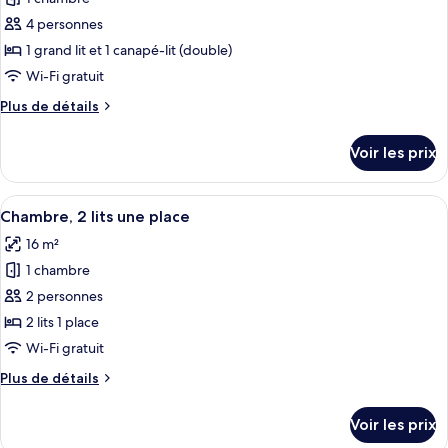
photos
grand
pour
4 personnes
lit
ce
1 grand lit et 1 canapé-lit (double)
type
Wi-Fi gratuit
de
Plus
Plus de détails
chambre :
de
Chambre,
détails
Voir les prix
sur
1
le
grand
type
Afficher
Une chambre d’hôtel avec un téléviseu
lit
9
de
Chambre, 2 lits une place
toutes
et
chambre
16 m²
Chambre,
les
1
1
1 chambre
photos
canapé-
grand
pour
2 personnes
lit
lit
ce
et
2 lits 1 place
1
type
Wi-Fi gratuit
canapé-
de
lit
Plus
Plus de détails
chambre :
de
Chambre,
détails
Voir les prix
sur
2