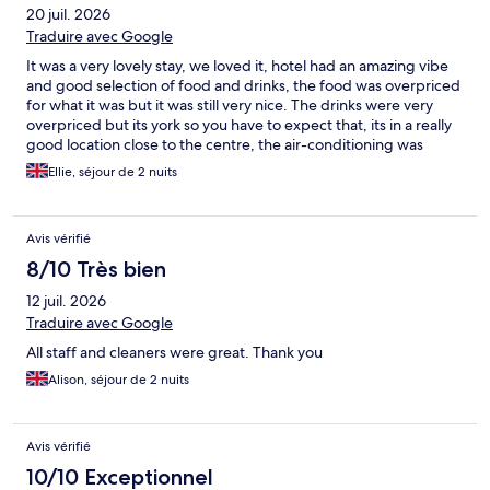
20 juil. 2026
Traduire avec Google
It was a very lovely stay, we loved it, hotel had an amazing vibe
and good selection of food and drinks, the food was overpriced
for what it was but it was still very nice. The drinks were very
overpriced but its york so you have to expect that, its in a really
good location close to the centre, the air-conditioning was
either broken or not working correctly in our room but other
Ellie, séjour de 2 nuits
than that it was an amazing time and would definitely go again.
Avis vérifié
8/10 Très bien
12 juil. 2026
Traduire avec Google
All staff and cleaners were great. Thank you
Alison, séjour de 2 nuits
Avis vérifié
10/10 Exceptionnel