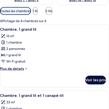
août 7 - août 9
août 14 - août 16
Filtres
Toutes les chambres
1 lit
2 lits
disponibles
pour
Affichage de 4 chambres sur 4
les
Afficher
Un lit bien fait, avec deux lampes de ch
11
Chambre, 1 grand lit
chambres
toutes
16 m²
les
1 chambre
photos
pour
2 personnes
ce
1 grand lit
type
Wi-Fi gratuit
de
Plus
Plus de détails
chambre :
de
Chambre,
détails
Voir les prix
sur
1
le
grand
type
Afficher
Une chambre d’hôtel avec un lit, un ca
lit
13
de
Chambre, 1 grand lit et 1 canapé-lit
toutes
chambre
33 m²
Chambre,
les
1
1 chambre