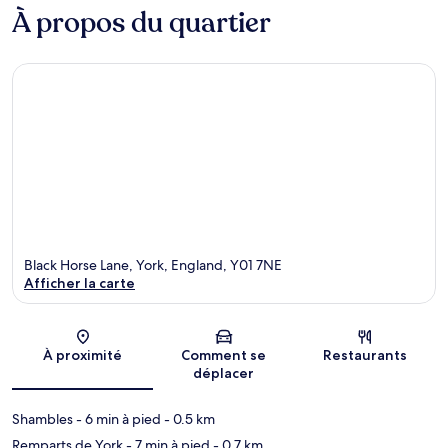
À propos du quartier
Black Horse Lane, York, England, Y01 7NE
Afficher la carte
Carte
À proximité
Comment se
Restaurants
déplacer
Shambles
- 6 min à pied
- 0.5 km
Remparts de York
- 7 min à pied
- 0.7 km