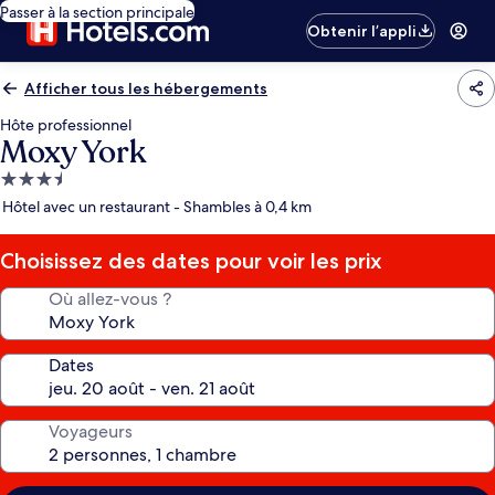
Passer à la section principale
Obtenir l’appli
Afficher tous les hébergements
Hôte professionnel
Moxy York
Hébergement
3.5 étoiles
Hôtel avec un restaurant - Shambles à 0,4 km
Choisissez des dates pour voir les prix
Où allez-vous ?
Dates
Voyageurs