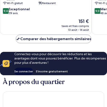
Rachtig
Wi-Fi gratuit
Restaurant
Wi-Fi 
9.4
9.0
Exceptionnel
Mer
9,4
9,0
sur
sur
119 avis
48 av
10,
10,
Le
151 €
Exceptionnel,
Merveill
nouveau
119 avis
48 avis
taxes et frais compris
prix
13 août - 14 août
est
de
Comparer des hébergements similaires
151 €
Connectez-vous pour découvrir les réductions et les
avantages dont vous pouvez bénéficier. Plus de récompenses
pour plus d’aventures !
Se connecter
S’inscrire gratuitement
À propos du quartier