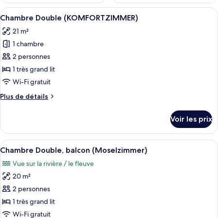
Afficher
Une chambre d’hôtel avec un lit, des o
7
Chambre Double (KOMFORTZIMMER)
toutes
21 m²
les
1 chambre
photos
pour
2 personnes
ce
1 très grand lit
type
Wi-Fi gratuit
de
Plus
Plus de détails
chambre :
de
Chambre
détails
Voir les prix
sur
Double
le
(KOMFORTZIMMER)
type
Afficher
Une chambre d’hôtel avec un grand lit
5
de
Chambre Double, balcon (Moselzimmer)
toutes
chambre
Vue sur la rivière / le fleuve
Chambre
les
Double
20 m²
photos
(KOMFORTZIMMER)
pour
2 personnes
ce
1 très grand lit
type
Wi-Fi gratuit