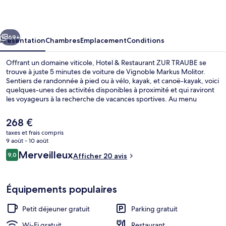
Restaurant
ZUR
cédent
Suivant
TRAUBE
69+
Présentation
Chambres
Emplacement
Conditions
Offrant un domaine viticole, Hotel & Restaurant ZUR TRAUBE se
trouve à juste 5 minutes de voiture de Vignoble Markus Molitor.
Sentiers de randonnée à pied ou à vélo, kayak, et canoë-kayak, voici
quelques-unes des activités disponibles à proximité et qui raviront
les voyageurs à la recherche de vacances sportives. Au menu
également, des services gratuits comme l'accès Wi-Fi, le parking
sans voiturier et un petit déjeuner buffet, proposé tous les jours,
Le
268 €
entre 08 h 00 et 10 h 00. Parmi les autres petits avantages de cet
prix
taxes et frais compris
hébergement figurent une terrasse, un service de nettoyage de
actuel
9 août - 10 août
vélos et une station de recharge pour vélo électrique.
Suite Studio Panoramique | Balcon
est
Avis
Merveilleux
9,0
Afficher 20 avis
de
9,0 sur 10
voyageurs
268 €.
Équipements populaires
Petit déjeuner gratuit
Parking gratuit
Wi-Fi gratuit
Restaurant