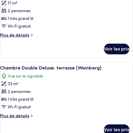
17 m²
Chambre
les
Double
2 personnes
photos
Deluxe,
pour
1 très grand lit
balcon
ce
(Moselzimmer)
Wi-Fi gratuit
type
Plus
Plus de détails
de
de
chambre :
détails
Voir les prix
sur
Chambre
le
Double
type
Afficher
Une chambre d’hôtel avec un tapis roug
Standard
7
de
Chambre Double Deluxe, terrasse (Weinberg)
toutes
chambre
Vue sur le vignoble
Chambre
les
Double
33 m²
photos
Standard
pour
2 personnes
ce
1 très grand lit
type
Wi-Fi gratuit
de
Plus
Plus de détails
chambre :
de
Chambre
détails
Voir les prix
sur
Double