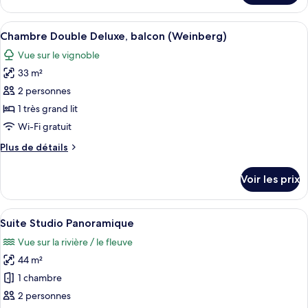
le
Deluxe,
type
Afficher
Chambre Double Deluxe, balcon (Weinbe
terrasse
7
de
Chambre Double Deluxe, balcon (Weinberg)
toutes
(Weinberg)
chambre
Vue sur le vignoble
Chambre
les
Double
33 m²
photos
Deluxe,
pour
2 personnes
terrasse
ce
(Weinberg)
1 très grand lit
type
Wi-Fi gratuit
de
Plus
Plus de détails
chambre :
de
Chambre
détails
Voir les prix
sur
Double
le
Deluxe,
type
Afficher
Une chambre spacieuse avec un grand l
balcon
11
de
Suite Studio Panoramique
toutes
(Weinberg)
chambre
Vue sur la rivière / le fleuve
Chambre
les
Double
44 m²
photos
Deluxe,
pour
1 chambre
balcon
ce
(Weinberg)
2 personnes