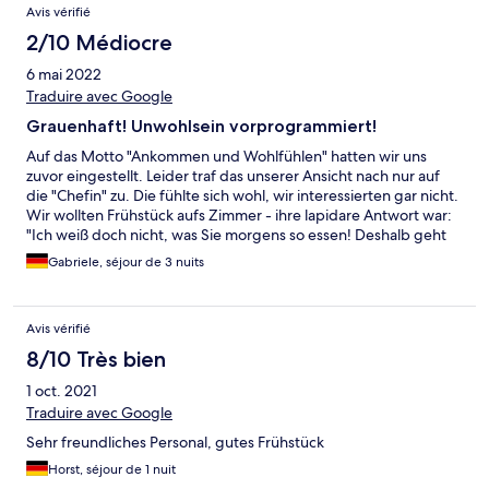
Avis vérifié
2/10 Médiocre
6 mai 2022
Traduire avec Google
Grauenhaft! Unwohlsein vorprogrammiert!
Auf das Motto "Ankommen und Wohlfühlen" hatten wir uns
zuvor eingestellt. Leider traf das unserer Ansicht nach nur auf
die "Chefin" zu. Die fühlte sich wohl, wir interessierten gar nicht.
Wir wollten Frühstück aufs Zimmer - ihre lapidare Antwort war:
"Ich weiß doch nicht, was Sie morgens so essen! Deshalb geht
das nicht!" Abendessen aufs Zimmer: Unmöglich - angeblich
Gabriele, séjour de 3 nuits
gibts kein Personal. Außerdem sollen wir rechtzeitig Bescheid
sagen, damit wir beim Abendessen überhaupt berücksichtigt
würden. Fanden wir unverschämt! Komisch: Immer wenn wir
Avis vérifié
dann im Restaurant waren, standen dort 2-3 Bedienstete rum -
alle meistens ohne Aufgabe. Also: Wo hatten die keine Zeit?!
8/10 Très bien
Wir meinen: Personal gäbe es sowieso genug. Man muss die nur
1 oct. 2021
anständig bezahlen wollen!! Für die drei Tage ohne jeden
Service mussten wir dann 480 € zahlen! Zudem hatten wir noch
Traduire avec Google
den Eindruck, die Dame mag keine Motorradfahrer. Wir fühlten
Sehr freundliches Personal, gutes Frühstück
uns ständig von der beobachtet. Am Tag der Abreise ließ Sie
einen Mitarbeiter auf uns los. Der sollte fragen, ob wir noch den
Horst, séjour de 1 nuit