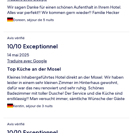
Wir sagen Danke für einen schönen Aufenthalt in Ihrem Hotel.
Alles war perfekt!! Wir kommen gern wieder!! Familie Hecker
Doreen, séjour de 5 nuits
Avis vérifié
10/10 Exceptionnel
14 mai 2025
Traduire avec Google
Top Küche an der Mosel
Kleines Inhabergeführtes Hotel direkt an der Mosel. Wir haben
leider in einem sehr kleinen Zimmer im Hinterhaus gewohnt,
dafür war das neu renoviert und sehr ruhig. Schönes
Badezimmer mit toller Dusche! Der Service und die Küche sind
erstklassig!! Man versucht immer, sämtliche Wünsche der Gäste
zu erfüllen. Sehr empfehlenswert!!!
Kerstin, séjour de 3 nuits
Avis vérifié
10/10 Exceptionnel