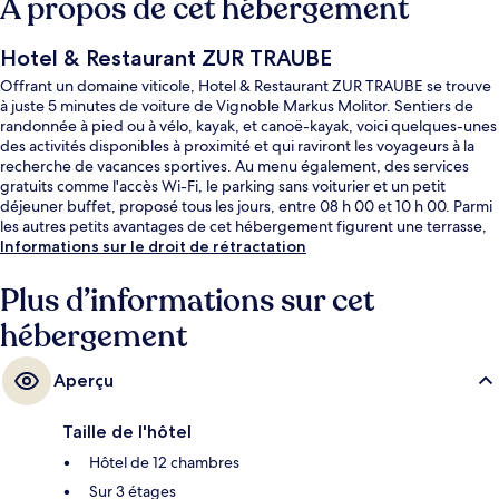
À propos de cet hébergement
Hotel & Restaurant ZUR TRAUBE
Offrant un domaine viticole, Hotel & Restaurant ZUR TRAUBE se trouve
à juste 5 minutes de voiture de Vignoble Markus Molitor. Sentiers de
randonnée à pied ou à vélo, kayak, et canoë-kayak, voici quelques-unes
des activités disponibles à proximité et qui raviront les voyageurs à la
recherche de vacances sportives. Au menu également, des services
gratuits comme l'accès Wi-Fi, le parking sans voiturier et un petit
déjeuner buffet, proposé tous les jours, entre 08 h 00 et 10 h 00. Parmi
les autres petits avantages de cet hébergement figurent une terrasse,
un service de nettoyage de vélos et une station de recharge pour vélo
Informations sur le droit de rétractation
électrique.
Plus d’informations sur cet
hébergement
Aperçu
Taille de l'hôtel
Hôtel de 12 chambres
Sur 3 étages