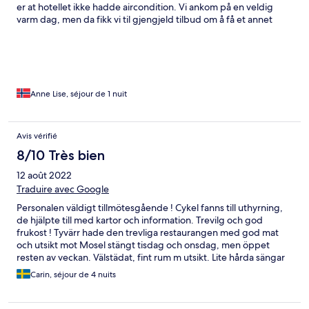
er at hotellet ikke hadde aircondition. Vi ankom på en veldig
varm dag, men da fikk vi til gjengjeld tilbud om å få et annet
bedre rom enn vi hadde bestilt. uten ekstra kostnad, som ikke
var så varmt. Nydelig mat.
Anne Lise, séjour de 1 nuit
Avis vérifié
8/10 Très bien
12 août 2022
Traduire avec Google
Personalen väldigt tillmötesgående ! Cykel fanns till uthyrning,
de hjälpte till med kartor och information. Trevilg och god
frukost ! Tyvärr hade den trevliga restaurangen med god mat
och utsikt mot Mosel stängt tisdag och onsdag, men öppet
resten av veckan. Välstädat, fint rum m utsikt. Lite hårda sängar
men helt ok. Väg mellan hotell och Mosel som stundtals var
Carin, séjour de 4 nuits
trafikerad…de körde väldigt fort ! 30 min m cykel t Bernkastel
och 10 min m bil. Helheten gemytligt, vackert, lugnt, trivsamt
och rekomenderbart !