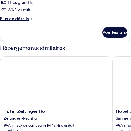
type
1 très grand lit
de
Wi-Fi gratuit
chambre :
Plus
Plus de détails
Suite
de
Studio
détails
Voir les prix
Panoramique
sur
le
type
Hébergements similaires
de
chambre
Hotel Zeltinger Hof
Hotel B
Suite
Studio
Panoramique
Hotel
Hotel
Hotel Zeltinger Hof
Hotel 
Zeltinger
Bergsch
Zeltingen-Rachtig
Simmer
Hof
Simmer
Animaux de compagnie
Parking gratuit
Anima
Zeltingen-
admis
admis