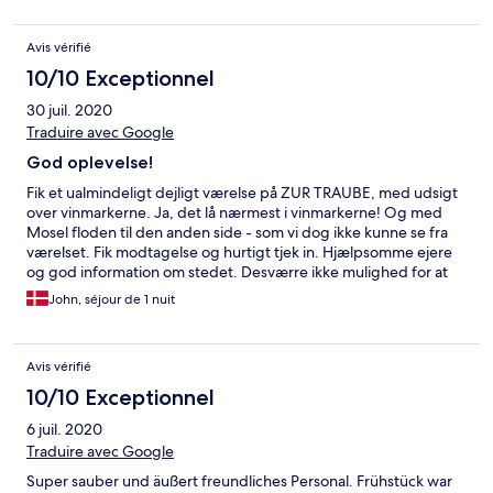
Hotelschlüssel haben - dabei waren wir noch gar nicht
ausgecheckt....! Also wirklich: schrecklich und grauenhaft war
das für uns. Wie im Internat! NIE WIEDER!!!
Avis vérifié
10/10 Exceptionnel
30 juil. 2020
Traduire avec Google
God oplevelse!
Fik et ualmindeligt dejligt værelse på ZUR TRAUBE, med udsigt
over vinmarkerne. Ja, det lå nærmest i vinmarkerne! Og med
Mosel floden til den anden side - som vi dog ikke kunne se fra
værelset. Fik modtagelse og hurtigt tjek in. Hjælpsomme ejere
og god information om stedet. Desværre ikke mulighed for at
spise (alt booket), men morgenmaden var fin, og blev serveret
John, séjour de 1 nuit
på terrassen med udsigt til floden. En dejlig overnatning og vi
kommer meget gerne tilbage en anden gang.
Avis vérifié
10/10 Exceptionnel
6 juil. 2020
Traduire avec Google
Super sauber und äußert freundliches Personal. Frühstück war