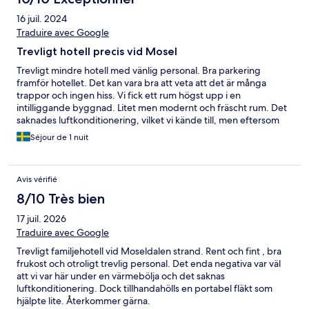
16 juil. 2024
Traduire avec Google
Trevligt hotell precis vid Mosel
Trevligt mindre hotell med vänlig personal. Bra parkering
framför hotellet. Det kan vara bra att veta att det är många
trappor och ingen hiss. Vi fick ett rum högst upp i en
intilliggande byggnad. Litet men modernt och fräscht rum. Det
saknades luftkonditionering, vilket vi kände till, men eftersom
det var mycket varmt ute och rummet låg längst upp i
Séjour de 1 nuit
byggnaden blev det väldigt varmt. Det fanns dock en fläkt som
hjälpte lite. All el bryts när man lämnar rummet, vilket var lite
synd då vi har en kylbox. Det är en mycket liten ort med litet
Avis vérifié
utbud av restauranger, men restaurangen på hotellet var
mycket bra så det gjorde inget. Ganska liten men god frukost.
8/10 Très bien
Det fanns en vinmakare bara 100 meter bort där vi var på en
17 juil. 2026
trevlig vinprovning. Det fanns också cyklar att hyra på hotellet.
Traduire avec Google
Trevligt familjehotell vid Moseldalen strand. Rent och fint , bra
frukost och otroligt trevlig personal. Det enda negativa var väl
att vi var här under en värmebölja och det saknas
luftkonditionering. Dock tillhandahölls en portabel fläkt som
hjälpte lite. Återkommer gärna.