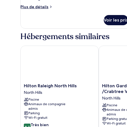
type
Plus
Plus de détails
de
de
détails
chambre :
Voir les pri
sur
Room,
le
1
type
Hébergements similaires
de
King
chambre
Bed,
Room,
Hilton Raleigh North Hills
Hilton Garden
Accessible
1
(Transfer
King
Bed,
Shower,
Accessible
Mobility
(Transfer
&
Shower,
Mobility
Hearing)
Hilton
Hilton
Hilton Raleigh North Hills
Hilton Gard
&
Raleigh
Garden
/Crabtree V
North Hills
Hearing)
North
Inn
North Hills
Piscine
Hills
Raleigh
Animaux de compagnie
North
/Crabtree
Piscine
admis
Animaux de
Hills
Valley
Parking
admis
North
Wi-Fi gratuit
Parking gratu
Hills
Wi-Fi gratuit
8.0
Très bien
8,0