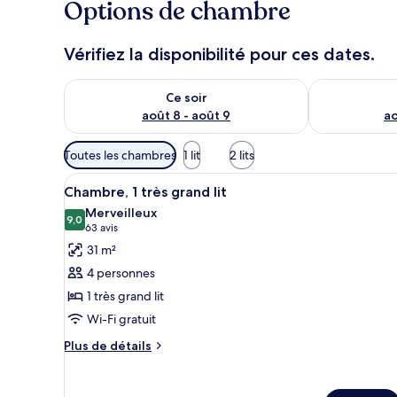
Options de chambre
Vérifiez la disponibilité pour ces dates.
Vérifier la disponibilité pour ce soir août 8 - août 9
Vérifier la di
Ce soir
août 8 - août 9
ao
Filtres
Toutes les chambres
1 lit
2 lits
disponibles
Afficher
Une chambre d’hôtel avec un gra
pour
5
Chambre, 1 très grand lit
toutes
les
Merveilleux
les
9,0
chambres
9,0 sur 10
(63 avis)
63 avis
photos
31 m²
pour
4 personnes
ce
1 très grand lit
type
Wi-Fi gratuit
de
chambre :
Plus
Plus de détails
de
Chambre,
détails
1
sur