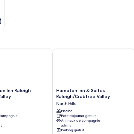
x
 Inn Raleigh /Crabtree Valley
Hampton Inn & Suites Raleigh/Crabtre
Hampton
en Inn Raleigh
Hampton Inn & Suites
Inn
alley
Raleigh/Crabtree Valley
&
North Hills
Suites
Raleigh/Crabtree
Piscine
 compagnie
Petit déjeuner gratuit
Valley
Animaux de compagnie
North
it
admis
Hills
Parking gratuit