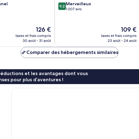
9.2
nnel
Merveilleux
9,2
sur
1 007 avis
10,
Merveilleux,
1 007 avis
Le
Le
126 €
109 €
nouveau
nouveau
taxes et frais compris
taxes et frais compris
prix
prix
30 août - 31 août
23 août - 24 août
est
est
de
de
Comparer des hébergements similaires
126 €
109 €
réductions et les avantages dont vous
ses pour plus d’aventures !