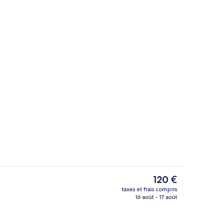
Snack-bar
Le
120 €
prix
taxes et frais compris
actuel
16 août - 17 août
s dans les chambres, rideaux occultants
Bar (sur place)
est
de