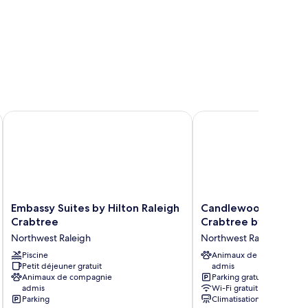
e Valley
Embassy Suites by Hilton Raleigh Crabtree
Candlewood Suites Ral
Embassy
Candlewood
Embassy Suites by Hilton Raleigh
Candlewood Suites R
Suites
Suites
Crabtree
Crabtree by IHG
by
Raleigh
Northwest Raleigh
Northwest Raleigh
Hilton
Crabtree
Raleigh
Piscine
by
Animaux de compagnie
Petit déjeuner gratuit
admis
Crabtree
IHG
Animaux de compagnie
Parking gratuit
Northwest
Northwest
admis
Wi-Fi gratuit
Raleigh
Raleigh
Parking
Climatisation