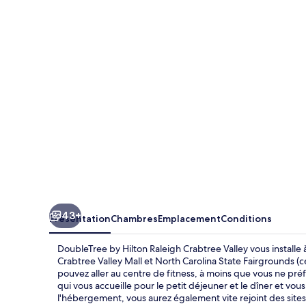
by
Hilton
Raleigh
Crabtree
Valley
43+
Présentation
Chambres
Emplacement
Conditions
DoubleTree by Hilton Raleigh Crabtree Valley vous install
Crabtree Valley Mall et North Carolina State Fairgrounds (
pouvez aller au centre de fitness, à moins que vous ne préf
qui vous accueille pour le petit déjeuner et le dîner et vou
l'hébergement, vous aurez également vite rejoint des site