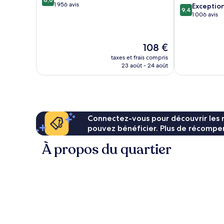
sur
1 956 avis
9.4
Exceptio
9,4
10,
sur
1 006 avis
Très
10,
bien,
Exceptionnel,
1 956 avis
1 006 avis
Le
108 €
nouveau
taxes et frais compris
prix
23 août - 24 août
est
de
108 €
Connectez-vous pour découvrir les 
pouvez bénéficier. Plus de récompen
À propos du quartier