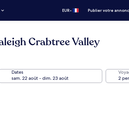
•
s
EUR
Publier votre annon
aleigh Crabtree Valley
Dates
Voya