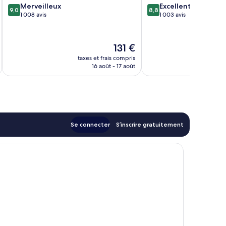
9.0
8.8
Merveilleux
Excellent
9,0
8,8
sur
sur
1 008 avis
1 003 avis
10,
10,
Merveilleux,
Excellent,
1 008 avis
1 003 avis
Le
131 €
nouveau
taxes et frais compris
tax
prix
16 août - 17 août
est
de
131 €
Se connecter
S’inscrire gratuitement