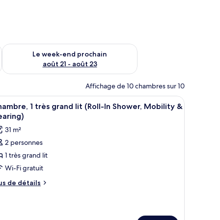
-end août 14 - août 16
Vérifier la disponibilité pour le week-end prochain août 21 - 
Le week-end prochain
août 21 - août 23
Affichage de 10 chambres sur 10
, deux tables de chevet, une chaise et un tableau encadré au mur.
fficher
Une chambre d’hôtel avec un grand lit, deux t
7
ambre, 1 très grand lit (Roll-In Shower, Mobility &
outes
earing)
s
31 m²
hotos
2 personnes
our
1 très grand lit
e
ype
Wi-Fi gratuit
e
us
us de détails
hambre :
e
tails
hambre,
r