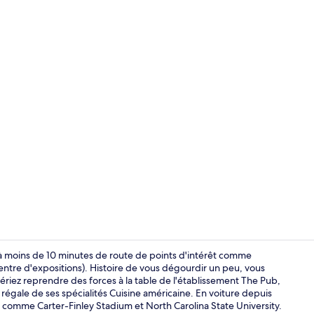
Réception
e à moins de 10 minutes de route de points d'intérêt comme
centre d'expositions). Histoire de vous dégourdir un peu, vous
ériez reprendre des forces à la table de l'établissement The Pub,
Coffres-fort
s régale de ses spécialités Cuisine américaine. En voiture depuis
s comme Carter-Finley Stadium et North Carolina State University.