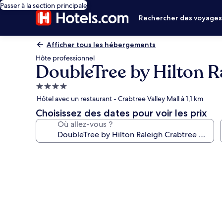
Passer à la section principale
Rechercher des voyage
Afficher tous les hébergements
Hôte professionnel
DoubleTree by Hilton R
Hébergement
4.0 étoiles
Hôtel avec un restaurant - Crabtree Valley Mall à 1,1 km
Choisissez des dates pour voir les prix
Où allez-vous ?
Galerie
photos
de
l’hébergement
DoubleTree