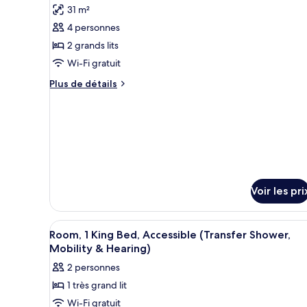
&
pour
31 m²
grand
Hearing)
ce
lit
4 personnes
(Transfer
type
2 grands lits
Shower,
de
Mobility
Wi-Fi gratuit
chambre :
&
Plus
Chambre,
Plus de détails
Hearing)
de
2
détails
grands
sur
lits,
le
type
accessible
de
aux
chambre
personnes
Chambre,
Voir les pri
à
2
grands
mobilité
lits,
réduite
Afficher
Une machine à café Keurig avec
accessible
2
Room, 1 King Bed, Accessible (Transfer Shower,
(Hearing)
toutes
aux
Mobility & Hearing)
personnes
les
2 personnes
à
photos
mobilité
1 très grand lit
pour
réduite
Wi-Fi gratuit
ce
(Hearing)