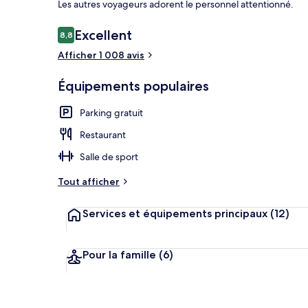
Les autres voyageurs adorent le personnel attentionné.
Avis
Excellent
8,8
8,8 sur 10
voyageurs
Afficher 1 008 avis
Extérieur
Équipements populaires
Parking gratuit
Restaurant
Salle de sport
Tout afficher
Services et équipements principaux
(12)
Pour la famille
(6)