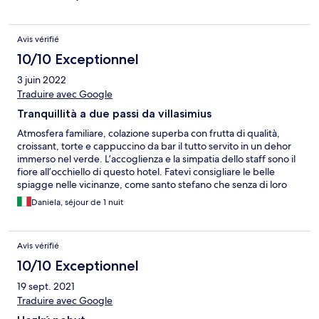
Avis vérifié
10/10 Exceptionnel
3 juin 2022
Traduire avec Google
Tranquillità a due passi da villasimius
Atmosfera familiare, colazione superba con frutta di qualità,
croissant, torte e cappuccino da bar il tutto servito in un dehor
immerso nel verde. L’accoglienza e la simpatia dello staff sono il
fiore all’occhiello di questo hotel. Fatevi consigliare le belle
spiagge nelle vicinanze, come santo stefano che senza di loro
non avremmo potuto visitare! Un angolo di paradiso! Grazie di
Daniela, séjour de 1 nuit
tutto
Avis vérifié
10/10 Exceptionnel
19 sept. 2021
Traduire avec Google