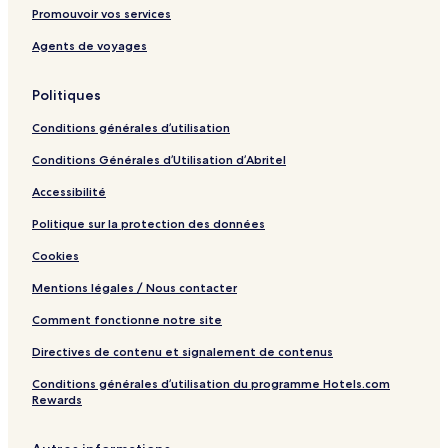
s
Promouvoir vos services
V
i
Agents de voyages
l
l
Politiques
a
s
Conditions générales d’utilisation
i
m
Conditions Générales d’Utilisation d’Abritel
i
u
Accessibilité
s
Politique sur la protection des données
Cookies
Mentions légales / Nous contacter
Comment fonctionne notre site
Directives de contenu et signalement de contenus
Conditions générales d’utilisation du programme Hotels.com
Rewards