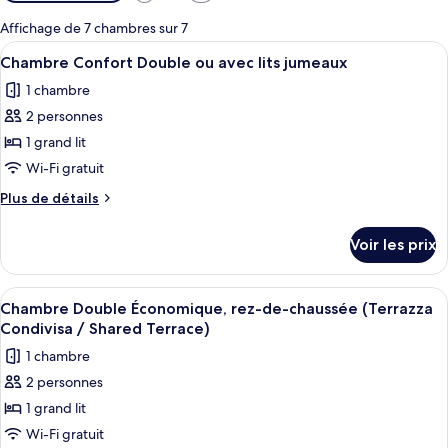
disponibles
pour
Affichage de 7 chambres sur 7
les
Afficher
Chambre Confort Double ou avec lits j
6
Chambre Confort Double ou avec lits jumeaux
chambres
toutes
1 chambre
les
2 personnes
photos
pour
1 grand lit
ce
Wi-Fi gratuit
type
Plus
Plus de détails
de
de
chambre :
détails
Voir les prix
sur
Chambre
le
Confort
type
Afficher
Chambre Double Économique, rez-de-cha
Double
6
de
Chambre Double Économique, rez-de-chaussée (Terrazza
toutes
chambre
ou
Condivisa / Shared Terrace)
Chambre
les
avec
1 chambre
Confort
photos
lits
Double
2 personnes
pour
jumeaux
ou
1 grand lit
ce
avec
lits
type
Wi-Fi gratuit