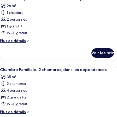
toutes
tour
chambre
26 m²
Chambre
les
Double,
1 chambre
photos
dans
pour
2 personnes
la
ce
tour
1 grand lit
type
Wi-Fi gratuit
de
Plus
Plus de détails
chambre :
de
Chambre
détails
Voir les prix
sur
Supérieure
le
Double
type
Afficher
Chambre Familiale, 2 chambres, dans l
ou
8
de
Chambre Familiale, 2 chambres, dans les dépendances
toutes
avec
chambre
35 m²
Chambre
les
lits
Supérieure
2 chambres
photos
jumeaux
Double
pour
4 personnes
ou
ce
avec
2 grands lits
lits
type
Wi-Fi gratuit
jumeaux
de
Plus
Plus de détails
chambre :
de