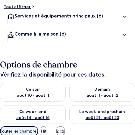
Tout afficher
Services et équipements principaux
(6)
Comme à la maison
(6)
Options de chambre
Vérifiez la disponibilité pour ces dates.
Vérifier la disponibilité pour ce soir août 10 - août 11
Vérifier la disponibilité pour 
Ce soir
Demain
août 10 - août 11
août 11 - août 12
Vérifier la disponibilité pour ce week-end août 14 - août 16
Vérifier la disponibilité pour
Ce week-end
Le week-end prochain
août 14 - août 16
août 21 - août 23
Filtres
Toutes les chambres
1 lit
2 lits