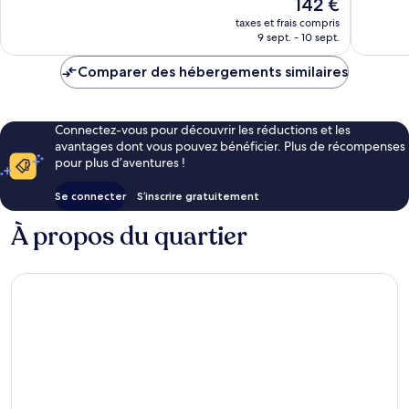
Le
142 €
Merveilleux,
Très
nouveau
106 avis
bien,
taxes et frais compris
prix
9 sept. - 10 sept.
184 avis
est
de
Comparer des hébergements similaires
142 €
Connectez-vous pour découvrir les réductions et les
avantages dont vous pouvez bénéficier. Plus de récompenses
pour plus d’aventures !
Se connecter
S’inscrire gratuitement
À propos du quartier