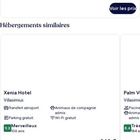
Chambre
détails
Voir les prix
sur
Familiale,
le
2
type
Hébergements similaires
chambres,
de
dans
chambre
Xenia Hotel
Palm Vil
Chambre
les
Familiale,
dépendances
2
chambres,
dans
les
dépendances
Xenia
Palm
Xenia Hotel
Palm V
Hotel
Village
Villasimius
Villasimi
Villasimius
Villasimi
Transfert aéroport
Animaux de compagnie
Piscin
admis
Anima
Parking gratuit
Wi-Fi gratuit
admis
9.2
8.4
Merveilleux
Trè
9,2
8,4
sur
sur
106 avis
184 a
10,
10,