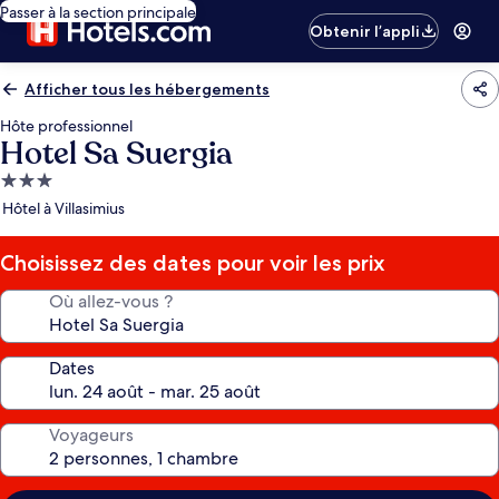
Passer à la section principale
Obtenir l’appli
Afficher tous les hébergements
Hôte professionnel
Hotel Sa Suergia
Hébergement
3.0 étoiles
Hôtel à Villasimius
Choisissez des dates pour voir les prix
Où allez-vous ?
Dates
Voyageurs