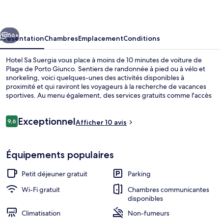
Suergia
cédent
Suivant
56+
Présentation
Chambres
Emplacement
Conditions
Hotel Sa Suergia vous place à moins de 10 minutes de voiture de
Plage de Porto Giunco. Sentiers de randonnée à pied ou à vélo et
snorkeling, voici quelques-unes des activités disponibles à
proximité et qui raviront les voyageurs à la recherche de vacances
sportives. Au menu également, des services gratuits comme l'accès
Wi-Fi et un petit déjeuner buffet, proposé tous les jours, entre
08 h 00 et 10 h 00.
Avis
Exceptionnel
9,6
Afficher 10 avis
9,6 sur 10
voyageurs
Chambre Double Économique, rez-de-ch
Équipements populaires
Petit déjeuner gratuit
Parking
Wi-Fi gratuit
Chambres communicantes
disponibles
Climatisation
Non-fumeurs