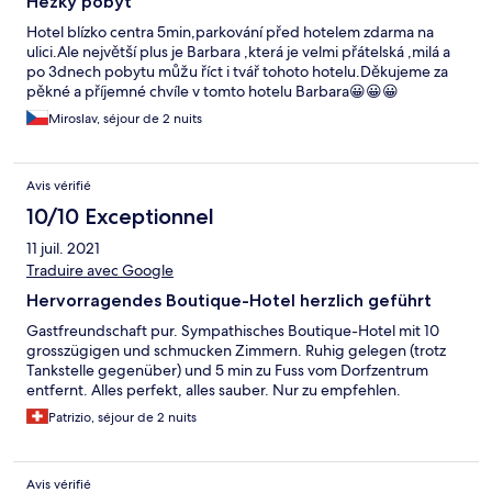
Hezký pobyt
Hotel blízko centra 5min,parkování před hotelem zdarma na
ulici.Ale největší plus je Barbara ,která je velmi přátelská ,milá a
po 3dnech pobytu můžu říct i tvář tohoto hotelu.Děkujeme za
pěkné a příjemné chvíle v tomto hotelu Barbara😀😀😀
Miroslav, séjour de 2 nuits
Avis vérifié
10/10 Exceptionnel
11 juil. 2021
Traduire avec Google
Hervorragendes Boutique-Hotel herzlich geführt
Gastfreundschaft pur. Sympathisches Boutique-Hotel mit 10
grosszügigen und schmucken Zimmern. Ruhig gelegen (trotz
Tankstelle gegenüber) und 5 min zu Fuss vom Dorfzentrum
entfernt. Alles perfekt, alles sauber. Nur zu empfehlen.
Patrizio, séjour de 2 nuits
Avis vérifié