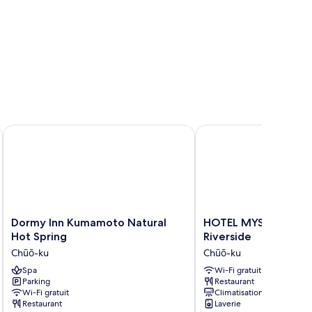
Dormy Inn Kumamoto Natural Hot Spring
HOTEL MYSTAYS Kumam
Dormy
HOTEL
Dormy Inn Kumamoto Natural
HOTEL MYSTAYS Ku
Inn
MYSTAYS
Hot Spring
Riverside
Kumamoto
Kumamoto
Chūō-ku
Chūō-ku
Natural
Riverside
Hot
Spa
Chūō-
Wi-Fi gratuit
Parking
Restaurant
Spring
ku
Wi-Fi gratuit
Climatisation
Chūō-
Restaurant
Laverie
ku