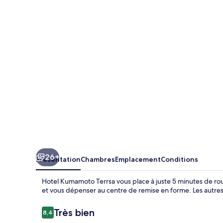
Kumamoto
Terrsa
26+
Présentation
Chambres
Emplacement
Conditions
Hotel Kumamoto Terrsa vous place à juste 5 minutes de ro
et vous dépenser au centre de remise en forme. Les autres
Avis
Très bien
8,4
8,4 sur 10
voyageurs