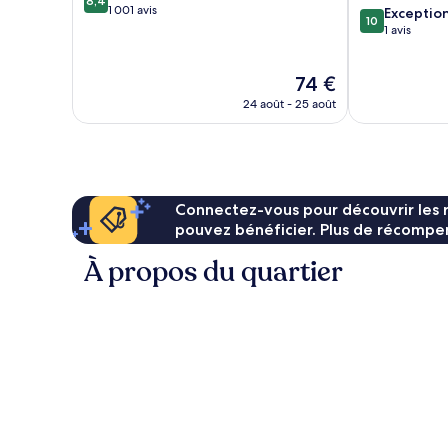
8,4
sur
1 001 avis
10.0
ku
Exceptio
10
10,
sur
1 avis
Très
10,
bien,
Exceptionnel,
Le
74 €
1 001 avis
1 avis
nouveau
24 août - 25 août
prix
est
de
74 €
Connectez-vous pour découvrir les 
pouvez bénéficier. Plus de récompen
À propos du quartier