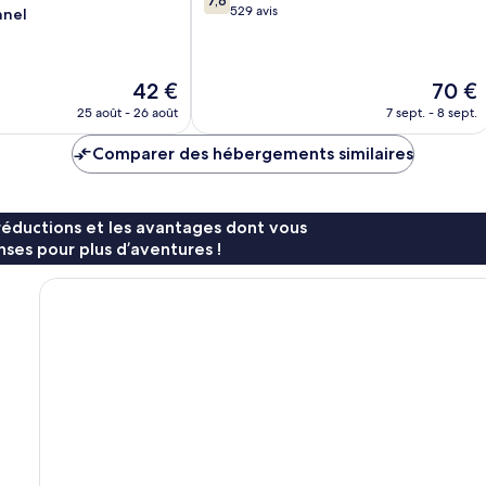
7,6
sur
529 avis
nnel
10,
Bien,
529 avis
Le
Le
42 €
70 €
nouveau
nouvea
25 août - 26 août
7 sept. - 8 sept.
prix
prix
est
est
Comparer des hébergements similaires
de
de
42 €
70 €
réductions et les avantages dont vous
ses pour plus d’aventures !