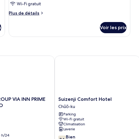
(Japanese
Wi-Fi gratuit
de
Western)
chambre :
Plus
Plus de détails
de
Japanese-
détails
style
x
Voir les prix
sur
room
le
type
de
chambre
Japanese-
OUP VIA INN PRIME KUMAMOTO
Suizenji Comfort Hotel
style
room
Suizenji
OUP VIA INN PRIME
Suizenji Comfort Hotel
Comfort
O
Chūō-ku
Hotel
Parking
Chūō-
Wi-Fi gratuit
ku
Climatisation
Laverie
 h/24
7.6
Bien