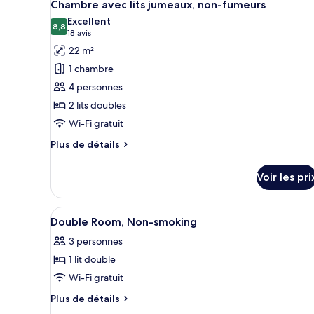
1
Chambre avec lits jumeaux, non-fumeurs
toutes
Excellent
les
8,8
8,8 sur 10
(18 avis)
18 avis
photos
22 m²
pour
1 chambre
ce
4 personnes
type
2 lits doubles
de
Wi-Fi gratuit
chambre :
Chambre
Plus
Plus de détails
avec
de
détails
lits
Voir les pri
sur
jumeaux,
le
non-
type
Afficher
Une chambre d’hôtel avec un li
1
de
fumeurs
Double Room, Non-smoking
toutes
chambre
3 personnes
Chambre
les
avec
1 lit double
photos
lits
pour
Wi-Fi gratuit
jumeaux,
ce
non-
Plus
Plus de détails
fumeurs
type
de