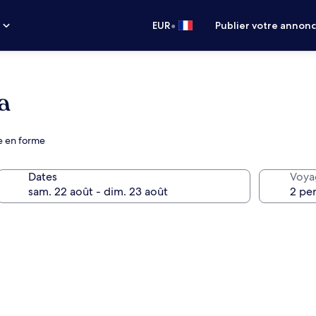
•
s
EUR
Publier votre annon
a
e en forme
Dates
Voya