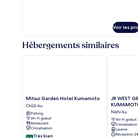
détails
de
sur
chambre :
le
Double
type
Room,
de
Voir les pri
chambre
Non-
Double
smoking
Hébergements similaires
Room,
Non-
smoking
Mitsui Garden Hotel Kumamoto
JR WEST GR
Mitsui
JR
Mitsui Garden Hotel Kumamoto
JR WEST GR
Garden
WEST
KUMAMOT
Chūō-ku
Hotel
GROUP
Nishi-ku
Parking
Kumamoto
VIA
Wi-Fi gratuit
Chūō-
INN
Wi-Fi gratuit
Restaurant
Climatisation
ku
PRIME
Climatisation
Laverie
KUMAMOTO
Réception 24
8.4
Très bien
Nishi-