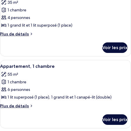
35 m²
Loft
les
1 chambre
photos
pour
4 personnes
ce
1 grand lit et 1 lit superposé (1 place)
type
Plus
Plus de détails
de
de
chambre :
détails
Voir les prix
sur
Studio
le
type
Afficher
Une chambre d’hôtel moderne dotée d’u
12
de
Appartement, 1 chambre
toutes
chambre
55 m²
Studio
les
1 chambre
photos
pour
6 personnes
ce
1 lit superposé (1 place), 1 grand lit et 1 canapé-lit (double)
type
Plus
Plus de détails
de
de
chambre :
détails
Voir les prix
sur
Appartement,
le
1