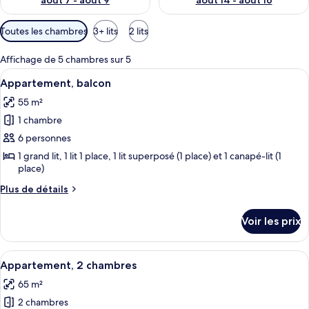
août 7 - août 9
août 14 - août 16
Filtres
Toutes les chambres
3+ lits
2 lits
disponibles
pour
Affichage de 5 chambres sur 5
les
Afficher
Une cuisine moderne avec des meubles b
15
Appartement, balcon
chambres
toutes
55 m²
les
1 chambre
photos
pour
6 personnes
ce
1 grand lit, 1 lit 1 place, 1 lit superposé (1 place) et 1 canapé-lit (1
place)
type
de
Plus
Plus de détails
chambre :
de
détails
Appartement,
Voir les prix
sur
balcon
le
type
Afficher
Un couloir aux murs recouverts de lambr
15
de
Appartement, 2 chambres
toutes
chambre
65 m²
Appartement,
les
balcon
2 chambres
photos