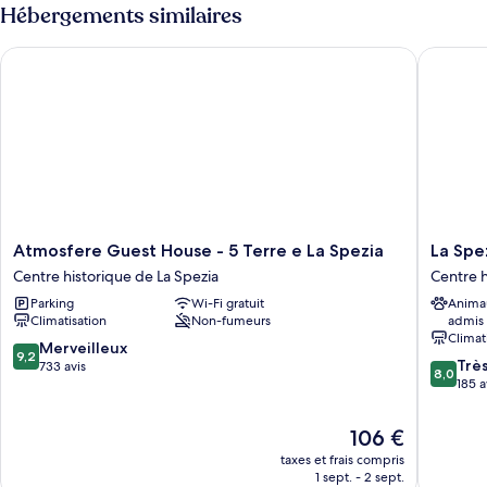
type
Hébergements similaires
chambre
de
chambre
Atmosfere Guest House - 5 Terre e La Spezia
La Spezia
Appartement,
1
chambre
Atmosfere
La
Atmosfere Guest House - 5 Terre e La Spezia
La Spez
Guest
Spezia
Centre historique de La Spezia
Centre h
House
by
Parking
Wi-Fi gratuit
Anima
-
The
Climatisation
Non-fumeurs
admis
5
First
Climat
Terre
Centre
9.2
Merveilleux
9,2
8.0
e
historiq
Trè
sur
733 avis
8,0
sur
La
de
185 a
10,
10,
Spezia
La
Merveilleux,
Très
Centre
Spezia
733 avis
Le
106 €
bien,
historique
nouveau
taxes et frais compris
185 avis
de
prix
1 sept. - 2 sept.
La