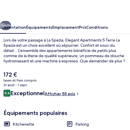
Apartments
5
Terre
cédent
Suivant
La
67+
Présentation
Équipements
Emplacement
Prix
Conditions
Spezia
Lors de votre passage à La Spezia, Elegant Apartments 5 Terre La
Spezia est un choix excellent où séjourner. Confort et souci du
détail... L'ensemble des appartements bénéficie de petits plus
comme de la literie de qualité supérieure, un pommeau de douche
hydromassant et une machine à espresso. Que demander de plus ?
Le
172 €
prix
taxes et frais compris
actuel
31 août - 1 sept.
Appartement, balcon | Literie de quali
est
Avis
Exceptionnel
9,4
Afficher 55 avis
de
9,4 sur 10
voyageurs
172 €.
Équipements populaires
Kitchenette
Parking