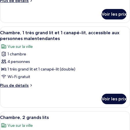
Plus
Plus de détails
Chambre,
roulant
de
1
détails
Voir les prix
sur
très
le
grand
type
Afficher
Une chambre d’hôtel moderne équipée d
lit
3
de
Chambre, 1 très grand lit et 1 canapé-lit, accessible aux
toutes
chambre
et
personnes malentendantes
Chambre,
les
1
Vue sur la ville
1
photos
canapé-
très
1 chambre
pour
lit,
grand
4 personnes
ce
lit
accessible
et
type
1 très grand lit et 1 canapé-lit (double)
aux
1
de
Wi-Fi gratuit
personnes
canapé-
chambre :
lit,
malentendantes
Plus
Plus de détails
Chambre,
accessible
de
aux
1
détails
Voir les prix
personnes
sur
très
malentendantes
le
grand
type
Afficher
Literie de qualité supérieure, coffres-
lit
4
de
Chambre, 2 grands lits
toutes
chambre
et
Vue sur la ville
Chambre,
les
1