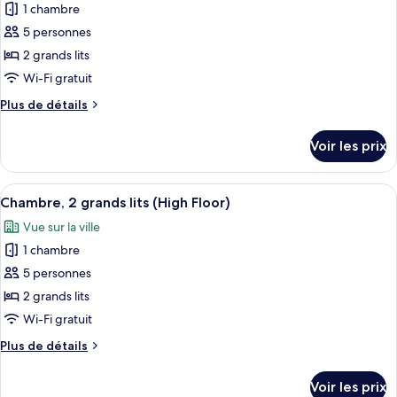
1
1 chambre
photos
canapé-
très
pour
5 personnes
lit,
grand
ce
lit
2 grands lits
accessible
et
type
aux
Wi-Fi gratuit
1
de
personnes
canapé-
Plus
Plus de détails
chambre :
lit,
malentendantes
de
Chambre,
accessible
détails
Voir les prix
aux
sur
2
personnes
le
grands
malentendantes
type
Afficher
Literie de qualité supérieure, coffres-
lits
4
de
Chambre, 2 grands lits (High Floor)
toutes
chambre
Vue sur la ville
Chambre,
les
2
1 chambre
photos
grands
pour
5 personnes
lits
ce
2 grands lits
type
Wi-Fi gratuit
de
Plus
Plus de détails
chambre :
de
Chambre,
détails
Voir les prix
sur
2