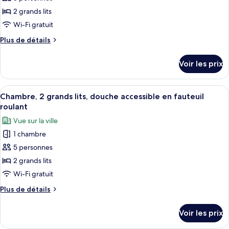
ce
accessible
aux
type
2 grands lits
personnes
de
Wi-Fi gratuit
malentendantes
chambre :
Plus
Plus de détails
Chambre,
de
2
détails
Voir les prix
sur
grands
le
lits,
type
Afficher
Literie de qualité supérieure, coffres-
baignoire
4
de
Chambre, 2 grands lits, douche accessible en fauteuil
toutes
chambre
accessible
roulant
Chambre,
les
aux
Vue sur la ville
2
photos
personnes
grands
1 chambre
pour
à
lits,
5 personnes
ce
baignoire
mobilité
accessible
type
2 grands lits
réduite
aux
de
Wi-Fi gratuit
personnes
chambre :
à
Plus
Plus de détails
Chambre,
mobilité
de
réduite
2
détails
Voir les prix
sur
grands
le