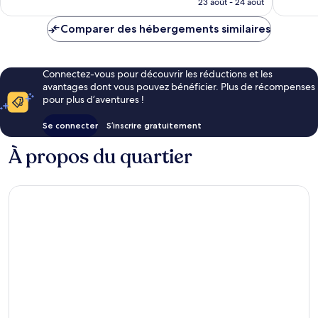
23 août - 24 août
est
de
Comparer des hébergements similaires
155 €
Connectez-vous pour découvrir les réductions et les
avantages dont vous pouvez bénéficier. Plus de récompenses
pour plus d’aventures !
Se connecter
S’inscrire gratuitement
À propos du quartier