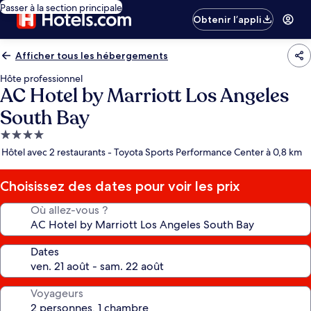
Passer à la section principale
Obtenir l’appli
Afficher tous les hébergements
Hôte professionnel
AC Hotel by Marriott Los Angeles
South Bay
Hébergement
4.0 étoiles
Hôtel avec 2 restaurants - Toyota Sports Performance Center à 0,8 km
Choisissez des dates pour voir les prix
Où allez-vous ?
Dates
Voyageurs