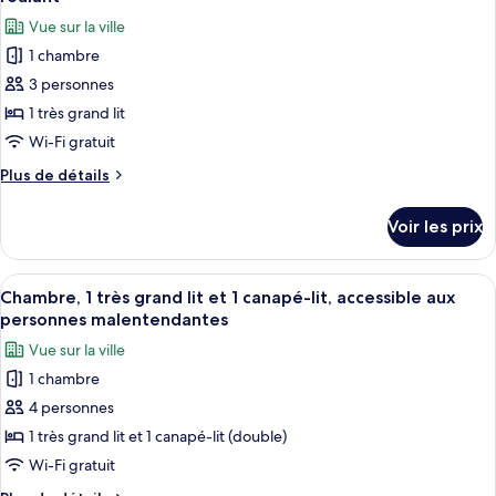
Chambre,
les
accessible
Vue sur la ville
1
photos
aux
très
1 chambre
pour
personnes
grand
3 personnes
ce
lit,
à
baignoire
type
1 très grand lit
mobilité
accessible
de
Wi-Fi gratuit
réduite
aux
chambre :
personnes
(High
Plus
Plus de détails
Chambre,
à
de
Floor)
mobilité
1
détails
Voir les prix
réduite
sur
très
(High
le
grand
Floor)
type
Afficher
Une chambre d’hôtel moderne équipée d
lit,
4
de
Chambre, 1 très grand lit et 1 canapé-lit, accessible aux
toutes
chambre
douche
personnes malentendantes
Chambre,
les
accessible
Vue sur la ville
1
photos
en
très
1 chambre
pour
fauteuil
grand
4 personnes
ce
lit,
roulant
douche
type
1 très grand lit et 1 canapé-lit (double)
accessible
de
Wi-Fi gratuit
en
chambre :
fauteuil