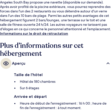
Angeles South Bay propose une navette (disponible sur demande).
Après avoir profité de la piscine extérieure, vous pourrez reprendre des
forces dans l'un des 2 restaurants ou vous détendre autour d'un verre
dans l'un des 10 bars de plage. Parmi les autres petits avantages de cet
hébergement figurent 2 bars/lounges, une terrasse sur le toit et une
salle de fitness ouverte 24 h/24. Les autres voyageurs ne tarissent pas
d'éloges en ce qui concerne le personnel attentionné et l'emplacement.
Les transports publics sont tout proches. Station Mariposa se situe à
Informations sur le droit de rétractation
seulement 6 min à pied.
Plus d’informations sur cet
hébergement
Aperçu
Taille de l'hôtel
Hôtel de 180 chambres
Sur 6 étages
Arrivée et départ
Heure de début de l'enregistrement : 16 h 00 ; heure de
fin de l'enregistrement : à tout moment.