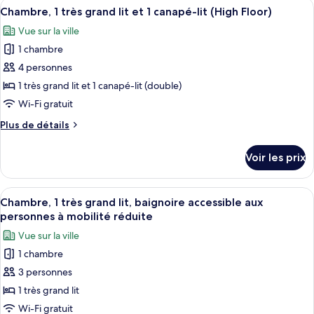
Afficher
Une chambre d’hôtel avec un lit, deux 
grand
5
de
Chambre, 1 très grand lit et 1 canapé-lit (High Floor)
toutes
lit
chambre
Vue sur la ville
Chambre,
les
et
1
1 chambre
photos
1
très
pour
4 personnes
canapé-
grand
ce
lit
lit
1 très grand lit et 1 canapé-lit (double)
et
type
Wi-Fi gratuit
1
de
canapé-
Plus
Plus de détails
chambre :
lit
de
Chambre,
détails
Voir les prix
sur
1
le
très
type
Afficher
Une chambre d’hôtel avec un lit, deux 
grand
2
de
Chambre, 1 très grand lit, baignoire accessible aux
toutes
lit
chambre
personnes à mobilité réduite
Chambre,
les
et
Vue sur la ville
1
photos
1
très
1 chambre
pour
canapé-
grand
3 personnes
ce
lit
lit
et
type
1 très grand lit
(High
1
de
Floor)
Wi-Fi gratuit
canapé-