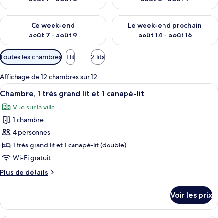
Vérifier la disponibilité pour ce week-end août 7 - août 9
Vérifier la disponibilité pour 
Ce week-end
Le week-end prochain
août 7 - août 9
août 14 - août 16
Filtres
Toutes les chambres
1 lit
2 lits
disponibles
pour
Affichage de 12 chambres sur 12
les
Afficher
Une chambre d’hôtel avec un lit, deux 
3
Chambre, 1 très grand lit et 1 canapé-lit
chambres
toutes
Vue sur la ville
les
1 chambre
photos
pour
4 personnes
ce
1 très grand lit et 1 canapé-lit (double)
type
Wi-Fi gratuit
de
Plus
Plus de détails
chambre :
de
Chambre,
détails
Voir les prix
sur
1
le
très
type