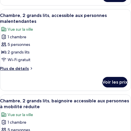
le
grands
type
Afficher
Une chambre d’hôtel équipée d’un lit, 
lits
4
de
Chambre, 2 grands lits, accessible aux personnes
toutes
(High
chambre
malentendantes
Chambre,
les
Floor)
Vue sur la ville
2
photos
grands
1 chambre
pour
lits
5 personnes
ce
(High
Floor)
type
2 grands lits
de
Wi-Fi gratuit
chambre :
Plus
Plus de détails
Chambre,
de
2
détails
Voir les prix
sur
grands
le
lits,
type
Afficher
Une chambre d’hôtel équipée d’un lit, 
accessible
4
de
Chambre, 2 grands lits, baignoire accessible aux personnes
toutes
chambre
aux
à mobilité réduite
Chambre,
les
personnes
Vue sur la ville
2
photos
malentendantes
grands
1 chambre
pour
lits,
5 personnes