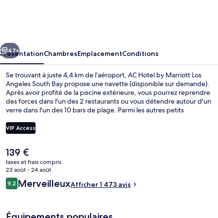
Hotel
by
Marriott
cédent
Suivant
Los
47+
Présentation
Chambres
Emplacement
Conditions
Angeles
Se trouvant à juste 4,4 km de l’aéroport, AC Hotel by Marriott Los
South
Angeles South Bay propose une navette (disponible sur demande).
Après avoir profité de la piscine extérieure, vous pourrez reprendre
Bay
des forces dans l'un des 2 restaurants ou vous détendre autour d'un
verre dans l'un des 10 bars de plage. Parmi les autres petits
avantages de cet hébergement figurent 2 bars/lounges, une
terrasse sur le toit et une salle de fitness ouverte 24 h/24. Les autres
VIP Access
voyageurs ne tarissent pas d'éloges en ce qui concerne le personnel
attentionné et l'emplacement. Les transports publics sont tout
Le
139 €
proches. Station Mariposa se situe à seulement 6 min à pied.
2 bars, 10 bars de plage
prix
taxes et frais compris
actuel
23 août - 24 août
est
Avis
Merveilleux
9,2
Afficher 1 473 avis
de
9,2 sur 10
voyageurs
139 €.
Équipements populaires