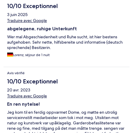
10/10 Exceptionnel
3 juin 2025
Traduire avec Google
abgelegene, ruhige Unterkunft
Wer mal Abgeschiedenheit und Ruhe sucht, ist hier bestens
aufgehoben. Sehr nette, hilfsbereite und informative (deutsch
sprechende) Besitzerin.
Lorenz, séjour de 1 nuit
Avis vérifié
10/10 Exceptionnel
20 avr. 2023
Traduire avec Google
En ren nytelse!
Jeg kom til en ferdig oppvarmet Dome, og møtte en utrolig
serviceinnstilt medarbeider som tok i mot meg. Utsikten mot
natur og kunstverk var upåklagelig. Garderobefasilitetene var
rene og fine, med tilgang på det man måtte trenge. sengen var