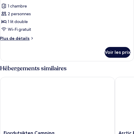
toutes
1 chambre
les
2 personnes
photos
pour
1 lit double
ce
Wi-Fi gratuit
type
Plus
Plus de détails
de
de
chambre :
détails
Voir les prix
sur
Cabane
le
type
Hébergements similaires
de
chambre
Fjordutsikten Camping
Arctic Ra
Cabane
Fjordutsikten
Arctic
Fjordutsikten Camping
Arctic 