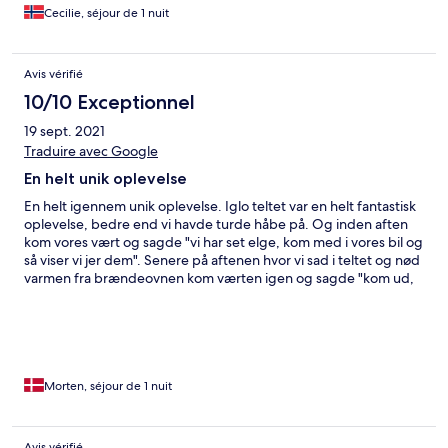
Cecilie, séjour de 1 nuit
Avis vérifié
10/10 Exceptionnel
19 sept. 2021
Traduire avec Google
En helt unik oplevelse
En helt igennem unik oplevelse. Iglo teltet var en helt fantastisk
oplevelse, bedre end vi havde turde håbe på. Og inden aften
kom vores vært og sagde "vi har set elge, kom med i vores bil og
så viser vi jer dem". Senere på aftenen hvor vi sad i teltet og nød
varmen fra brændeovnen kom værten igen og sagde "kom ud,
der er Nordlys" og vi havde den mest fantastisk aften. En 100%
anbefaling hvis du vil have en på opleveren.
Morten, séjour de 1 nuit
Avis vérifié