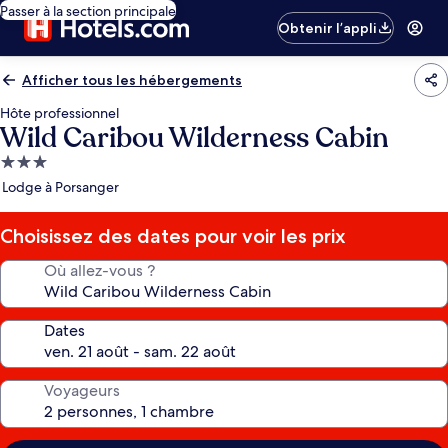
Passer à la section principale
Obtenir l’appli
Afficher tous les hébergements
Hôte professionnel
Wild Caribou Wilderness Cabin
Hébergement
3.0 étoiles
Lodge à Porsanger
Choisissez des dates pour voir les prix
Où allez-vous ?
Dates
Voyageurs