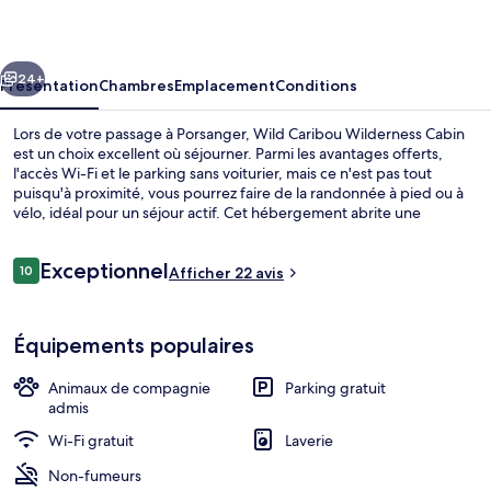
Wilderness
Cabin
cédent
Suivant
24+
Présentation
Chambres
Emplacement
Conditions
Lors de votre passage à Porsanger, Wild Caribou Wilderness Cabin
est un choix excellent où séjourner. Parmi les avantages offerts,
l'accès Wi-Fi et le parking sans voiturier, mais ce n'est pas tout
puisqu'à proximité, vous pourrez faire de la randonnée à pied ou à
vélo, idéal pour un séjour actif. Cet hébergement abrite une
terrasse et un jardin, tandis que, petit plus pratique, les chambres
bénéficient d'un lave-linge/sèche-linge et un réfrigérateur.
Avis
Exceptionnel
10
Afficher 22 avis
10 sur 10
voyageurs
Extérieur
Équipements populaires
Animaux de compagnie
Parking gratuit
admis
Wi-Fi gratuit
Laverie
Non-fumeurs