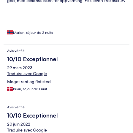
god, med elektrisk laken for oppvarming. Fikk levert frokostkurv
på døren hver morgen, med ferske rundstykker, egg fra egne
høner og godt utvalg av pålegg, jus, melk og kaffe. Oppholdet
var rett og slett helt nydelig!
Marlen, séjour de 2 nuits
Avis vérifié
10/10 Exceptionnel
29 mars 2023
Traduire avec Google
Meget rent og flot sted
Brian, séjour de 1 nuit
Avis vérifié
10/10 Exceptionnel
20 juin 2022
Traduire avec Google