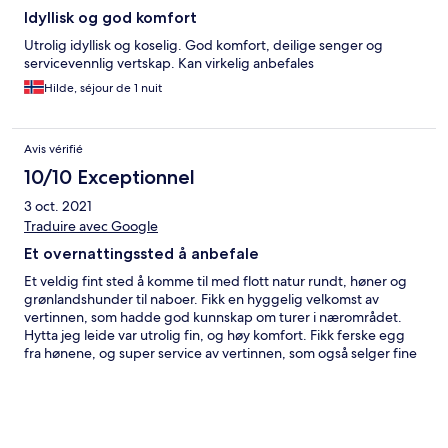
Idyllisk og god komfort
Utrolig idyllisk og koselig. God komfort, deilige senger og
servicevennlig vertskap. Kan virkelig anbefales
Hilde, séjour de 1 nuit
Avis vérifié
10/10 Exceptionnel
3 oct. 2021
Traduire avec Google
Et overnattingssted å anbefale
Et veldig fint sted å komme til med flott natur rundt, høner og
grønlandshunder til naboer. Fikk en hyggelig velkomst av
vertinnen, som hadde god kunnskap om turer i nærområdet.
Hytta jeg leide var utrolig fin, og høy komfort. Fikk ferske egg
fra hønene, og super service av vertinnen, som også selger fine
håndlagde sølvsmykker fra sin butikk på stedet.