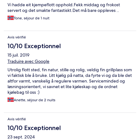
Vi hadde eit kjempeflott opphold.Fekk middag og frokost
servert og det smakte fantastiskt.Det må bare oppleves ..
Tone, séjour de 1 nuit
Avis vérifié
10/10 Exceptionnel
15 juil. 2019
Traduire avec Google
Utrolig flott sted, fin natur, stille og rolig, veldig fin grillplass som
vi faktisk ble å bruke. Litt kjølig på natta, da fyrte vi og da ble det
altfor varmt, vanskelig å regulere varmen. Serviceminded og
løsningsorientert, vi savnet et lite kjøleskap og de ordnet
kjølebag til oss :)
Anette, séjour de 2 nuits
Avis vérifié
10/10 Exceptionnel
23 sept. 2024