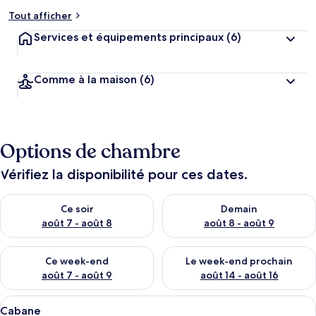
Tout afficher
Services et équipements principaux
(6)
Comme à la maison
(6)
Options de chambre
Vérifiez la disponibilité pour ces dates.
Vérifier la disponibilité pour ce soir août 7 - août 8
Vérifier la disponibilité pour 
Ce soir
Demain
août 7 - août 8
août 8 - août 9
Vérifier la disponibilité pour ce week-end août 7 - août 9
Vérifier la disponibilité pour 
Ce week-end
Le week-end prochain
août 7 - août 9
août 14 - août 16
Afficher
Une cabane dotée d’un coin salon confor
12
Cabane