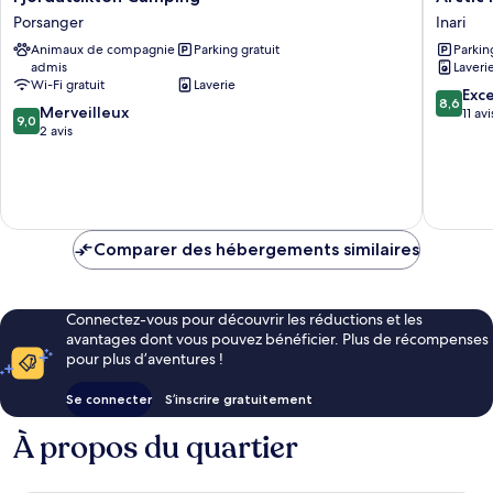
Camping
Raja
Porsanger
Inari
Porsanger
Inn
Animaux de compagnie
Parking gratuit
Parkin
Inari
admis
Laveri
Wi-Fi gratuit
Laverie
8.6
Exce
8,6
9.0
Merveilleux
sur
11 avi
9,0
sur
2 avis
10,
10,
Excellen
Merveilleux,
11 avis
2 avis
Comparer des hébergements similaires
Connectez-vous pour découvrir les réductions et les
avantages dont vous pouvez bénéficier. Plus de récompenses
pour plus d’aventures !
Se connecter
S’inscrire gratuitement
À propos du quartier