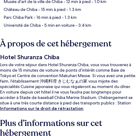
Musée d'art de la ville de Chiba
- 12 min à pied
- 1.0 km
Château de Chiba
- 15 min à pied
- 1.3 km
Parc Chiba Park
- 16 min à pied
- 1.3 km
Université de Chiba
- 5 min en voiture
- 3.4 km
À propos de cet hébergement
Hotel Shuranza Chiba
Lors de votre séjour dans Hotel Shuranza Chiba, vous vous trouverez à
moins de 15 minutes de voiture de points d'intérêt comme Baie de
Tokyo et Centre de convention Makuhari Messe. Si vous avez une petite
faim, l'établissement 沖縄料理 きじむなぁの家 vous mijote des
spécialités Cuisine japonaise qui vous régaleront au moment du dîner.
En voiture depuis cet hôtel il ne vous faudra pas longtemps pour
accéder à Stade de baseball Chiba Marine Stadium. L'hébergement se
situe à une très courte distance à pied des transports publics : Station
de monorail Yoshikawa-kōen se trouve à 9 min et Station de monorail
Informations sur le droit de rétractation
Kenchō-mae, à 10 min.
Plus d’informations sur cet
hébergement