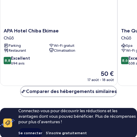
APA
The
APA Hotel Chiba Ekimae
The Qu
Hotel
Qube
Chūō
Chūō
Chiba
Hotel
Parking
Wi-Fi gratuit
Spa
Ekimae
Chiba
Restaurant
Climatisation
Wi-Fi 
Chūō
Chūō
8.8
8.6
Excellent
Exce
8,8
8,6
sur
sur
694 avis
638 a
10,
10,
Le
50 €
Excellent,
Excellen
nouveau
694 avis
638 avis
17 août - 18 août
prix
est
Comparer des hébergements similaires
de
50 €
Connectez-vous pour découvrir les réductions et les
avantages dont vous pouvez bénéficier. Plus de récompenses
pour plus d’aventures !
Se connecter
S’inscrire gratuitement