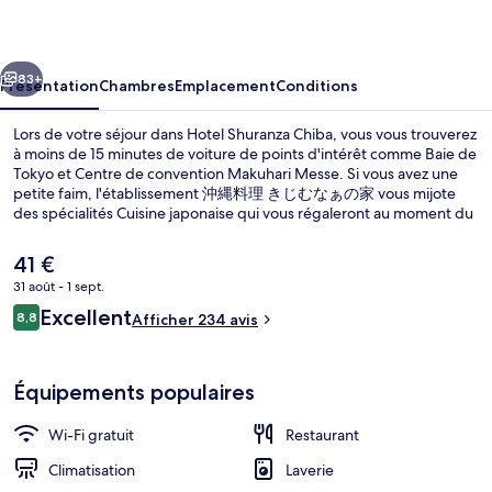
Chiba
cédent
Suivant
83+
Présentation
Chambres
Emplacement
Conditions
Lors de votre séjour dans Hotel Shuranza Chiba, vous vous trouverez
à moins de 15 minutes de voiture de points d'intérêt comme Baie de
Tokyo et Centre de convention Makuhari Messe. Si vous avez une
petite faim, l'établissement 沖縄料理 きじむなぁの家 vous mijote
des spécialités Cuisine japonaise qui vous régaleront au moment du
dîner. En voiture depuis cet hôtel il ne vous faudra pas longtemps
pour accéder à Stade de baseball Chiba Marine Stadium.
Le
41 €
L'hébergement se situe à une très courte distance à pied des
prix
31 août - 1 sept.
transports publics : Station de monorail Yoshikawa-kōen se trouve à
actuel
9 min et Station de monorail Kenchō-mae, à 10 min.
Avis
Excellent
Bain public
8,8
est
Afficher 234 avis
8,8 sur 10
voyageurs
de
41 €.
Équipements populaires
Wi-Fi gratuit
Restaurant
Climatisation
Laverie