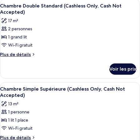
Afficher
Une chambre d’hôtel avec un grand lit
18
Chambre Double Standard (Cashless Only, Cash Not
toutes
Accepted)
les
17 m²
photos
2 personnes
pour
1 grand lit
ce
type
Wi-Fi gratuit
de
Plus
Plus de détails
chambre :
de
détails
Chambre
Voir les prix
sur
Double
le
Standard
type
Afficher
Une chambre d’hôtel avec un lit, un b
18
(Cashless
de
Chambre Simple Supérieure (Cashless Only, Cash Not
toutes
chambre
Only,
Accepted)
Chambre
les
Cash
13 m²
Double
photos
Not
Standard
1 personne
pour
(Cashless
Accepted)
1 lit 1 place
ce
Only,
Cash
type
Wi-Fi gratuit
Not
de
Plus
Plus de détails
Accepted)