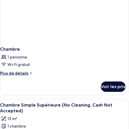
Chambre
1 personne
Wi-Fi gratuit
Plus
Plus de détails
de
détails
Voir les prix
sur
le
type
Afficher
Une chambre d’hôtel avec un lit, un b
17
de
Chambre Simple Supérieure (No Cleaning, Cash Not
toutes
chambre
Accepted)
Chambre
les
13 m²
photos
1 chambre
pour