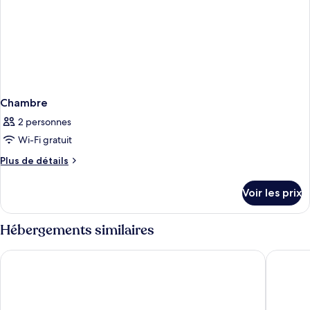
Cleaning,
Cash
Not
Accepted)
Chambre
2 personnes
Wi-Fi gratuit
Plus
Plus de détails
de
détails
Voir les prix
sur
le
type
Hébergements similaires
de
chambre
APA Hotel Chiba Ekimae
The Qub
Chambre