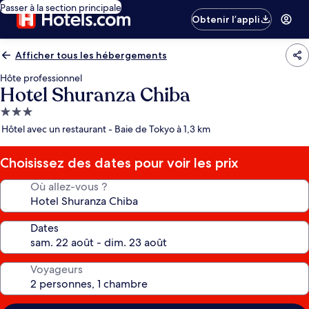
Passer à la section principale
Obtenir l’appli
Afficher tous les hébergements
Hôte professionnel
Hotel Shuranza Chiba
Hébergement
3.0 étoiles
Hôtel avec un restaurant - Baie de Tokyo à 1,3 km
Choisissez des dates pour voir les prix
Où allez-vous ?
Dates
Voyageurs