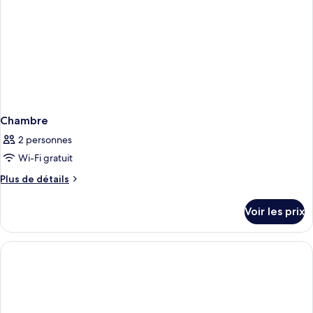
(Cashless
Accepted)
Only,
Cash
Not
Accepted)
Chambre
2 personnes
Wi-Fi gratuit
Plus
Plus de détails
de
détails
Voir les prix
sur
le
type
de
chambre
Chambre