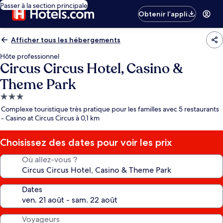
Passer à la section principale
Obtenir l’appli
Afficher tous les hébergements
Hôte professionnel
Circus Circus Hotel, Casino &
Theme Park
Hébergement
3.0 étoiles
Complexe touristique très pratique pour les familles avec 5 restaurants
- Casino at Circus Circus à 0,1 km
Choisissez des dates pour voir les prix
Où allez-vous ?
Dates
Voyageurs