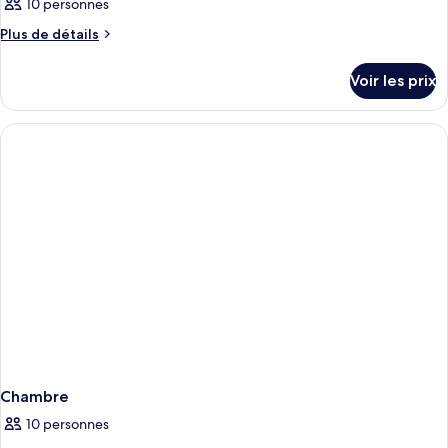
10 personnes
Plus
Plus de détails
de
détails
Voir les prix
sur
le
type
de
chambre
Chambre
Chambre
10 personnes