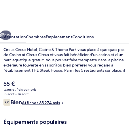
Circus
Circus
Hotel,
Casino
cédent
Suivant
&
52+
Présentation
Chambres
Emplacement
Conditions
Theme
Circus Circus Hotel, Casino & Theme Park vous place à quelques pas
Park
de Casino at Circus Circus et vous fait bénéficier d'un casino et d'un
parc aquatique gratuit. Vous pouvez faire trempette dans la piscine
extérieure (ouverte en saison) ou bien préférer vous régaler à
l'établissement THE Steak House. Parmi les 5 restaurants sur place, il
vous accueille à sa table pour vous servir le dîner. Parmi les autres
petits avantages de cet hébergement figurent 6 bars/lounges, un
Le
55 €
bar en bord de piscine et une salle de fitness. Les autres voyageurs
prix
taxes et frais compris
ne tarissent pas d'éloges en ce qui concerne les services et
actuel
13 août - 14 août
équipements parfaitement adaptés aux familles et les sites
Aire de jeux - intérieure
est
Avis
touristiques à deux pas. L'hébergement se situe à une courte
Bien
7,0
Afficher 35 274 avis
de
7,0 sur 10
distance à pied des transports publics. Station de monorail Las
voyageurs
55 €.
Vegas Hilton se trouve à 14 min à peine.
Équipements populaires