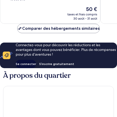
10,
10,
Le
50 €
Très
7 749 avi
nouveau
bien,
taxes et frais compris
prix
45 563 avis
30 août - 31 août
est
de
Comparer des hébergements similaires
50 €
Connectez-vous pour découvrir les réductions et les
avantages dont vous pouvez bénéficier. Plus de récompenses
pour plus d’aventures !
Se connecter
S’inscrire gratuitement
À propos du quartier