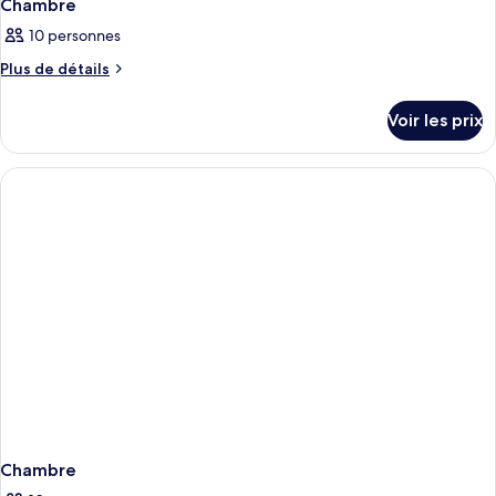
Chambre
10 personnes
Plus
Plus de détails
de
détails
Voir les prix
sur
le
type
de
chambre
Chambre
Chambre