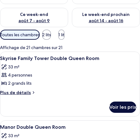
Vérifier la disponibilité pour ce week-end août 7 - août 9
Vérifier la disponibilité pour 
Ce week-end
Le week-end prochain
août 7 - août 9
août 14 - août 16
Filtres
Toutes les chambres
2 lits
1 lit
disponibles
pour
Affichage de 21 chambres sur 21
les
Afficher
Une chambre d’hôtel avec deux lits, u
4
Skyrise Family Tower Double Queen Room
chambres
toutes
33 m²
les
4 personnes
photos
pour
2 grands lits
ce
Plus
Plus de détails
type
de
détails
de
Voir les prix
sur
chambre :
le
Skyrise
type
Afficher
Une chambre d’hôtel avec deux lits, u
4
Family
de
Manor Double Queen Room
toutes
chambre
Tower
33 m²
Skyrise
les