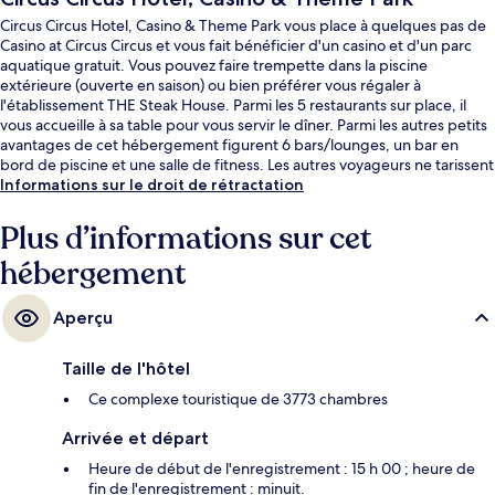
Circus Circus Hotel, Casino & Theme Park vous place à quelques pas de
Casino at Circus Circus et vous fait bénéficier d'un casino et d'un parc
aquatique gratuit. Vous pouvez faire trempette dans la piscine
extérieure (ouverte en saison) ou bien préférer vous régaler à
l'établissement THE Steak House. Parmi les 5 restaurants sur place, il
vous accueille à sa table pour vous servir le dîner. Parmi les autres petits
avantages de cet hébergement figurent 6 bars/lounges, un bar en
bord de piscine et une salle de fitness. Les autres voyageurs ne tarissent
pas d'éloges en ce qui concerne les services et équipements
Informations sur le droit de rétractation
parfaitement adaptés aux familles et les sites touristiques à deux pas.
L'hébergement se situe à une courte distance à pied des transports
Plus d’informations sur cet
publics. Station de monorail Las Vegas Hilton se trouve à 14 min à peine.
hébergement
Aperçu
Taille de l'hôtel
Ce complexe touristique de 3773 chambres
Arrivée et départ
Heure de début de l'enregistrement : 15 h 00 ; heure de
fin de l'enregistrement : minuit.