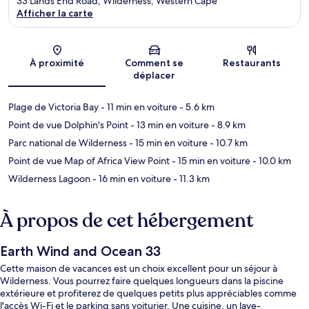
33 Lands End Road, Wilderness, Western Cape
Afficher la carte
Carte
À proximité
Comment se
Restaurants
déplacer
Plage de Victoria Bay
- 11 min en voiture
- 5.6 km
Point de vue Dolphin's Point
- 13 min en voiture
- 8.9 km
Parc national de Wilderness
- 15 min en voiture
- 10.7 km
Point de vue Map of Africa View Point
- 15 min en voiture
- 10.0 km
Wilderness Lagoon
- 16 min en voiture
- 11.3 km
À propos de cet hébergement
Earth Wind and Ocean 33
Cette maison de vacances est un choix excellent pour un séjour à
Wilderness. Vous pourrez faire quelques longueurs dans la piscine
extérieure et profiterez de quelques petits plus appréciables comme
l'accès Wi-Fi et le parking sans voiturier. Une cuisine, un lave-