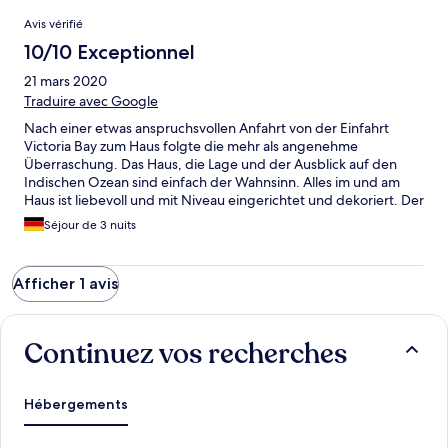
Avis
Avis vérifié
10/10 Exceptionnel
21 mars 2020
Traduire avec Google
Nach einer etwas anspruchsvollen Anfahrt von der Einfahrt
Victoria Bay zum Haus folgte die mehr als angenehme
Überraschung. Das Haus, die Lage und der Ausblick auf den
Indischen Ozean sind einfach der Wahnsinn. Alles im und am
Haus ist liebevoll und mit Niveau eingerichtet und dekoriert. Der
Gastgeber war super freundlich. Hier hätten wir es noch
Séjour de 3 nuits
längere Zeit "aushalten" können.
Afficher 1 avis
Continuez vos recherches
Hébergements