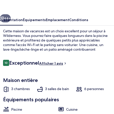
and
Ocean
cédent
Suivant
33
44+
Présentation
Équipements
Emplacement
Conditions
Cette maison de vacances est un choix excellent pour un séjour à
Wilderness. Vous pourrez faire quelques longueurs dans la piscine
extérieure et profiterez de quelques petits plus appréciables
comme l'accès Wi-Fi et le parking sans voiturier. Une cuisine, un
lave-linge/sèche-linge et un patio aménagé contribueront
également à un séjour des plus réussis.
Avis
Exceptionnel
10
Afficher 1 avis
10 sur 10
voyageurs
Villa Luxe, 3 chambres | Terrasse/Patio
Maison entière
3 chambres
3 salles de bain
6 personnes
Équipements populaires
Piscine
Cuisine