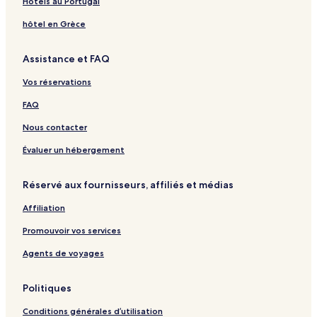
Hôtels au Portugal
t
r
n
l
a
e
o
e
n
u
e
e
i
d
r
B
d
a
g
t
H
hôtel en Grèce
n
R
d
e
g
P
i
o
g
e
o
a
e
o
q
t
Assistance et FAQ
s
s
c
s
u
e
t
h
t
e
l
Vos réservations
a
-
u
G
FAQ
r
u
a
e
Nous contacter
n
s
t
t
Évaluer un hébergement
H
o
Réservé aux fournisseurs, affiliés et médias
u
s
Affiliation
e
Promouvoir vos services
Agents de voyages
Politiques
Conditions générales d’utilisation