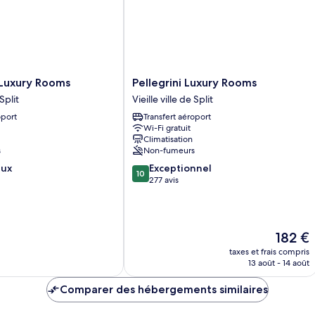
Pellegrini
 Luxury Rooms
Pellegrini Luxury Rooms
Luxury
 Split
Vieille ville de Split
Rooms
oport
Transfert aéroport
Vieille
Wi-Fi gratuit
ville
Climatisation
de
s
Non-fumeurs
Split
10.0
eux
Exceptionnel
10
sur
277 avis
10,
Exceptionnel,
277 avis
Le
182 €
nouveau
taxes et frais compris
prix
13 août - 14 août
est
de
Comparer des hébergements similaires
182 €