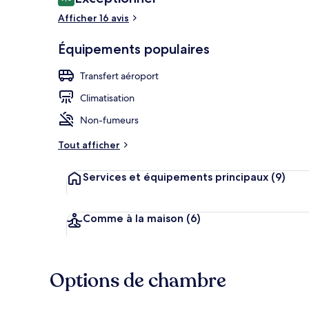
9,6 sur 10
voyageurs
Afficher 16 avis
Équipements populaires
Port de plais
Transfert aéroport
Climatisation
Non-fumeurs
Tout afficher
Services et équipements principaux
(9)
Comme à la maison
(6)
Options de chambre