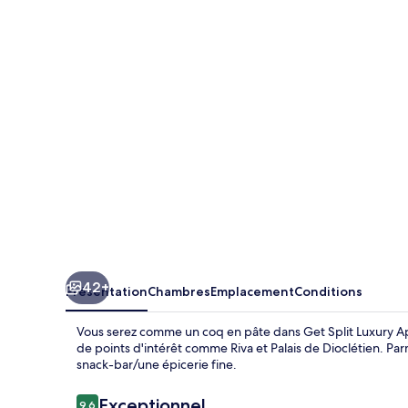
Split
Luxury
Apartment
42+
Présentation
Chambres
Emplacement
Conditions
Vous serez comme un coq en pâte dans Get Split Luxury A
de points d'intérêt comme Riva et Palais de Dioclétien. Par
snack-bar/une épicerie fine.
Avis
Exceptionnel
9,6