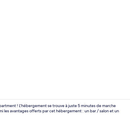
Enceinte de
partment ! L'hébergement se trouve à juste 5 minutes de marche
mi les avantages offerts par cet hébergement : un bar / salon et un
Appartement 