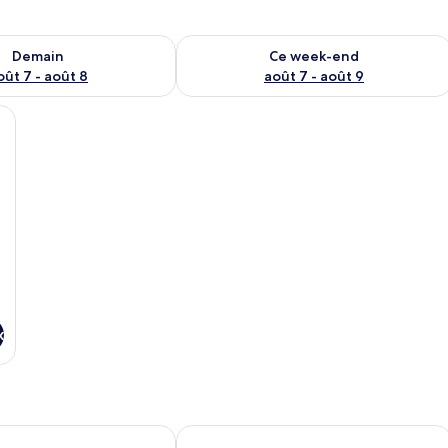
sponibilité pour demain août 7 - août 8
Vérifier la disponibilité pour ce week
Demain
Ce week-end
oût 7 - août 8
août 7 - août 9
 | Bureau, chambres insonorisées, fer et planche à repasser
x
tique Hotels
uxury Rooms
Pellegrini Luxury Rooms