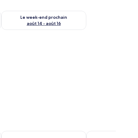
-end août 7 - août 9
Vérifier la disponibilité pour le week-end prochain août 14 - a
Le week-end prochain
août 14 - août 16
Guesthouse Imperator
Bastion Luxury Rooms