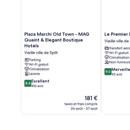
Exclusif,
vue
ville
Plaza
Le
Plaza Marchi Old Town - MAG
Le Premier
Marchi
Premier
Quaint & Elegant Boutique
Vieille ville de
Old
Luxury
Hotels
Transfert aér
Town
Rooms
Vieille ville de Split
Wi-Fi gratuit
-
Vieille
Climatisation
MAG
ville
Parking
Non-fumeur
Quaint
Wi-Fi gratuit
de
9.0
Climatisation
Merveill
&
Split
9,0
Laverie
sur
93 avis
Elegant
10,
Boutique
8.8
Excellent
8,8
Merveilleux,
Hotels
sur
416 avis
93 avis
Vieille
10,
ville
Excellent,
Le
181 €
de
416 avis
nouveau
taxes et frais compris
Split
prix
26 août - 27 août
est
de
181 €