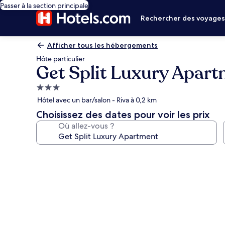
Passer à la section principale
Rechercher des voyage
Afficher tous les hébergements
Hôte particulier
Get Split Luxury Apar
Hébergement
3.0 étoiles
Hôtel avec un bar/salon - Riva à 0,2 km
Choisissez des dates pour voir les prix
Où allez-vous ?
Galerie
photos
de
l’hébergement
Get