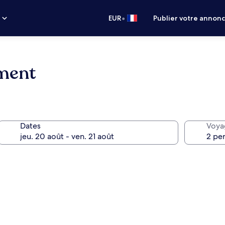
•
s
EUR
Publier votre annon
tment
Dates
Voya