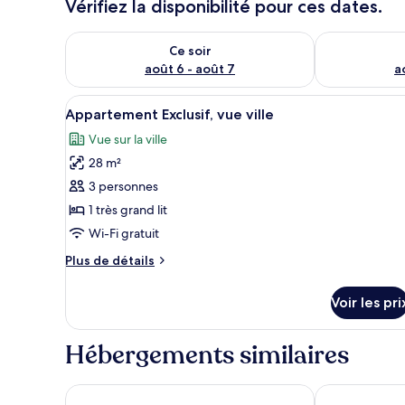
Vérifiez la disponibilité pour ces dates.
Vérifier la disponibilité pour ce soir août 6 - août 7
Vérifier la di
Ce soir
août 6 - août 7
a
Afficher
Appartement Exclusif, vue ville
8
Appartement Exclusif, vue ville
toutes
Vue sur la ville
les
28 m²
photos
pour
3 personnes
ce
1 très grand lit
type
Wi-Fi gratuit
de
Plus
Plus de détails
chambre :
de
Appartement
détails
Voir les pri
sur
Exclusif,
le
vue
type
Hébergements similaires
ville
de
chambre
Appartement
Plaza Marchi Old Town - MAG Quaint & Elegant Bou
Le Premier L