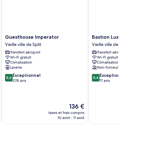
Guesthouse
Bastion
Guesthouse Imperator
Bastion Luxury Room
Imperator
Luxury
Vieille ville de Split
Vieille ville de Split
Vieille
Rooms
Transfert aéroport
Transfert aéroport
ville
Vieille
Wi-Fi gratuit
Wi-Fi gratuit
de
ville
Climatisation
Climatisation
Split
de
Laverie
Non-fumeurs
Split
9.6
9.4
Exceptionnel
Exceptionnel
9,6
9,4
sur
sur
278 avis
17 avis
10,
10,
Exceptionnel,
Exceptionnel,
278 avis
17 avis
Le
136 €
nouveau
taxes et frais compris
tax
prix
10 août - 11 août
est
de
136 €