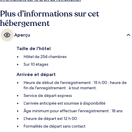
séparent l'hébergement des transports publics : Station de métro
Schottentor est accessible en quelques foulées et Arrêt de tram
Plus d’informations sur cet
Schlickgasse se situe à 6 min à pied.
hébergement
Aperçu
Taille de l'hôtel
Hôtel de 254 chambres
Sur 10 étages
Arrivée et départ
Heure de début de l'enregistrement : 15 h 00 ; heure de
fin de l'enregistrement : à tout moment.
Service de départ express
L'arrivée anticipée est soumise à disponibilité
Âge minimum pour effectuer l'enregistrement : 18 ans
L'heure de départ est 12 h 00
Formalités de départ sans contact