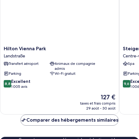
avec
lits
jumeaux
Hilton
Steigen
Hilton Vienna Park
Steige
Vienna
Hotel
Landstraße
Centre-v
Park
Herrenh
Transfert aéroport
Animaux de compagnie
Spa
Landstraße
Centre-
admis
ville
Parking
Wi-Fi gratuit
Parkin
8.8
9.6
Excellent
Exc
8,8
9,6
sur
sur
1 005 avis
1 006
10,
10,
Le
127 €
Excellent,
Exceptio
nouveau
1 005 avis
1 006 av
taxes et frais compris
prix
29 août - 30 août
est
de
Comparer des hébergements similaires
127 €