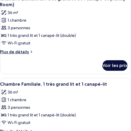
toutes
une
chambre
Room)
Chambre
les
place
36 m²
Standard,
photos
2
1 chambre
pour
lits
3 personnes
ce
une
place
type
1 très grand lit et 1 canapé-lit (double)
de
Wi-Fi gratuit
chambre :
Plus
Plus de détails
Chambre
de
Exécutive,
détails
Voir les prix
sur
1
le
très
type
Afficher
Une chambre d’hôtel avec un grand lit,
grand
7
de
Chambre Familiale, 1 très grand lit et 1 canapé-lit
toutes
chambre
lit
36 m²
Chambre
les
et
Exécutive,
1 chambre
photos
1
1
pour
3 personnes
canapé-
très
ce
grand
1 très grand lit et 1 canapé-lit (double)
lit
lit
type
(Family
Wi-Fi gratuit
et
de
Room)
1
Plus