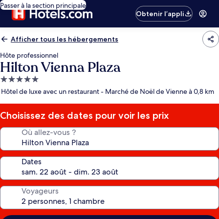
Passer à la section principale
Obtenir l’appli
Afficher tous les hébergements
Hôte professionnel
Hilton Vienna Plaza
Hébergement
5.0 étoiles
Hôtel de luxe avec un restaurant - Marché de Noël de Vienne à 0,8 km
Choisissez des dates pour voir les prix
Où allez-vous ?
Dates
Voyageurs