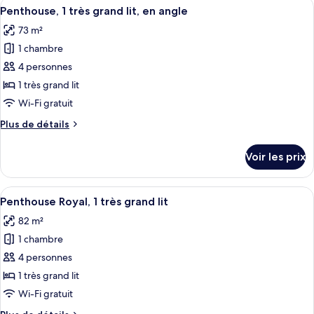
Afficher
Une chambre d’hôtel avec un lit à bald
très
8
de
Penthouse, 1 très grand lit, en angle
toutes
grand
chambre
73 m²
Penthouse
les
lit
Familial,
1 chambre
photos
1
pour
4 personnes
très
ce
grand
1 très grand lit
lit
type
Wi-Fi gratuit
de
Plus
Plus de détails
chambre :
de
Penthouse,
détails
Voir les prix
sur
1
le
très
type
Afficher
Une chambre d’hôtel avec un grand lit,
grand
13
de
Penthouse Royal, 1 très grand lit
toutes
lit,
chambre
82 m²
Penthouse,
les
en
1
1 chambre
photos
angle
très
pour
4 personnes
grand
ce
lit,
1 très grand lit
en
type
Wi-Fi gratuit
angle
de
Plus