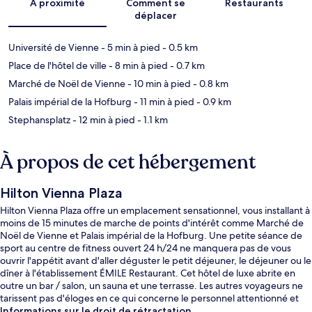
À proximité
Comment se
Restaurants
déplacer
Université de Vienne
- 5 min à pied
- 0.5 km
Place de l'hôtel de ville
- 8 min à pied
- 0.7 km
Marché de Noël de Vienne
- 10 min à pied
- 0.8 km
Palais impérial de la Hofburg
- 11 min à pied
- 0.9 km
Stephansplatz
- 12 min à pied
- 1.1 km
À propos de cet hébergement
Hilton Vienna Plaza
Hilton Vienna Plaza offre un emplacement sensationnel, vous installant à
moins de 15 minutes de marche de points d'intérêt comme Marché de
Noël de Vienne et Palais impérial de la Hofburg. Une petite séance de
sport au centre de fitness ouvert 24 h/24 ne manquera pas de vous
ouvrir l'appétit avant d'aller déguster le petit déjeuner, le déjeuner ou le
dîner à l'établissement ÉMILE Restaurant. Cet hôtel de luxe abrite en
outre un bar / salon, un sauna et une terrasse. Les autres voyageurs ne
tarissent pas d'éloges en ce qui concerne le personnel attentionné et
l'emplacement central. Quelques minutes de marche seulement
Informations sur le droit de rétractation