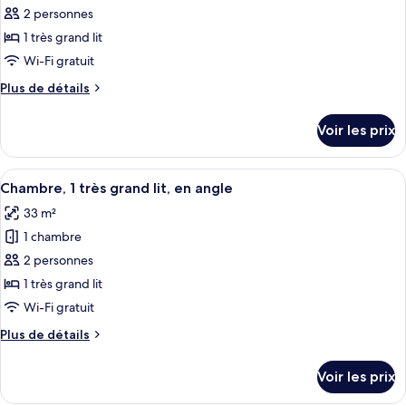
1
pour
2 personnes
très
ce
grand
1 très grand lit
lit
type
Wi-Fi gratuit
de
Plus
Plus de détails
chambre :
de
Chambre
détails
Voir les prix
sur
Exécutive,
le
1
type
Afficher
Une chambre d’hôtel équipée d’un lit, d
très
6
de
Chambre, 1 très grand lit, en angle
toutes
grand
chambre
33 m²
Chambre
les
lit
Exécutive,
1 chambre
photos
(Plaza)
1
pour
2 personnes
très
ce
grand
1 très grand lit
lit
type
Wi-Fi gratuit
(Plaza)
de
Plus
Plus de détails
chambre :
de
Chambre,
détails
Voir les prix
sur
1
le