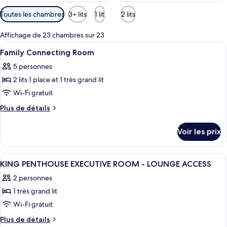
Filtres
Toutes les chambres
3+ lits
1 lit
2 lits
disponibles
pour
Affichage de 23 chambres sur 23
les
Afficher
Literie de qualité supérieure, coffres-
7
Family Connecting Room
chambres
toutes
5 personnes
les
2 lits 1 place et 1 très grand lit
photos
pour
Wi-Fi gratuit
ce
Plus
Plus de détails
type
de
détails
de
Voir les prix
sur
chambre :
le
Family
type
Afficher
Literie de qualité supérieure, coffres-
17
Connecting
de
KING PENTHOUSE EXECUTIVE ROOM - LOUNGE ACCESS
toutes
chambre
Room
2 personnes
Family
les
Connecting
1 très grand lit
photos
Room
pour
Wi-Fi gratuit
ce
Plus
Plus de détails