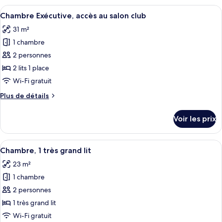
1
type
Afficher
Une chambre d’hôtel avec deux lits, un
très
9
de
Chambre Exécutive, accès au salon club
toutes
grand
chambre
31 m²
Chambre
les
lit
Exécutive,
1 chambre
photos
1
pour
2 personnes
très
ce
grand
2 lits 1 place
lit
type
Wi-Fi gratuit
de
Plus
Plus de détails
chambre :
de
Chambre
détails
Voir les prix
sur
Exécutive,
le
accès
type
Afficher
Une chambre d’hôtel avec un grand lit,
au
5
de
Chambre, 1 très grand lit
toutes
salon
chambre
23 m²
Chambre
les
club
Exécutive,
1 chambre
photos
accès
pour
2 personnes
au
ce
salon
1 très grand lit
club
type
Wi-Fi gratuit