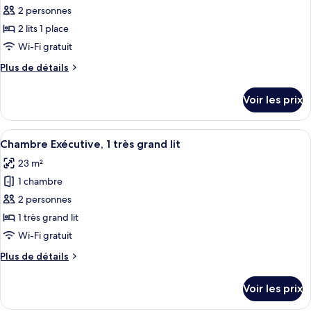
très
pour
2 personnes
grand
ce
lit
2 lits 1 place
(Plaza)
type
Wi-Fi gratuit
de
Plus
Plus de détails
chambre :
de
Chambre
détails
Voir les prix
sur
avec
le
lits
type
Afficher
Une chambre d’hôtel avec un grand lit,
jumeaux
8
de
Chambre Exécutive, 1 très grand lit
toutes
(Plaza)
chambre
23 m²
Chambre
les
avec
1 chambre
photos
lits
pour
2 personnes
jumeaux
ce
(Plaza)
1 très grand lit
type
Wi-Fi gratuit
de
Plus
Plus de détails
chambre :
de
Chambre
détails
Voir les prix
sur
Exécutive,
le