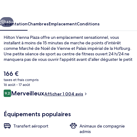
Plaza
cédent
Suivant
145+
Présentation
Chambres
Emplacement
Conditions
Hilton Vienna Plaza offre un emplacement sensationnel, vous
installant à moins de 15 minutes de marche de points d'intérêt
comme Marché de Noël de Vienne et Palais impérial de la Hofburg.
Une petite séance de sport au centre de fitness ouvert 24 h/24 ne
manquera pas de vous ouvrir l'appétit avant d'aller déguster le petit
déjeuner, le déjeuner ou le dîner à l'établissement ÉMILE
Restaurant. Cet hôtel de luxe abrite en outre un bar / salon, un
Le
166 €
sauna et une terrasse. Les autres voyageurs ne tarissent pas
prix
taxes et frais compris
d'éloges en ce qui concerne le personnel attentionné et
actuel
16 août - 17 août
l'emplacement central. Quelques minutes de marche seulement
Penthouse Royal, 1 très grand lit | Vu
est
Avis
séparent l'hébergement des transports publics : Station de métro
Merveilleux
9,2
Afficher 1 004 avis
de
9,2 sur 10
Schottentor est accessible en quelques foulées et Arrêt de tram
voyageurs
166 €.
Schlickgasse se situe à 6 min à pied.
Équipements populaires
Transfert aéroport
Animaux de compagnie
admis