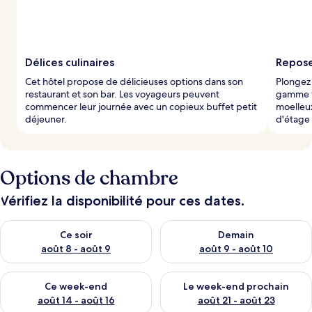
Délices culinaires
Repose
Cet hôtel propose de délicieuses options dans son
Plongez 
restaurant et son bar. Les voyageurs peuvent
gamme t
commencer leur journée avec un copieux buffet petit
moelleux
déjeuner.
d'étage
Options de chambre
Vérifiez la disponibilité pour ces dates.
Vérifier la disponibilité pour ce soir août 8 - août 9
Vérifier la disponibilité pour 
Ce soir
Demain
août 8 - août 9
août 9 - août 10
Vérifier la disponibilité pour ce week-end août 14 - août 16
Vérifier la disponibilité pour
Ce week-end
Le week-end prochain
août 14 - août 16
août 21 - août 23