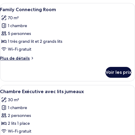
très
type
Afficher
Une chambre d’hôtel avec un grand lit
grand
6
de
Family Connecting Room
toutes
lit,
chambre
70 m²
Chambre,
les
en
1
1 chambre
photos
angle
très
pour
5 personnes
grand
ce
lit,
1 très grand lit et 2 grands lits
en
type
Wi-Fi gratuit
angle
de
Plus
Plus de détails
chambre :
de
Family
détails
Voir les prix
sur
Connecting
le
Room
type
Afficher
Une chambre d’hôtel avec deux lits, un
9
de
Chambre Exécutive avec lits jumeaux
toutes
chambre
30 m²
Family
les
Connecting
1 chambre
photos
Room
pour
2 personnes
ce
2 lits 1 place
type
Wi-Fi gratuit