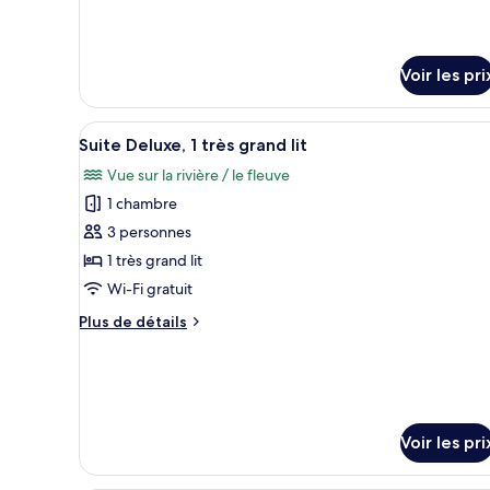
de
Supérieure
détails
(Spa)
sur
le
Voir les pri
type
de
chambre
Afficher
Une chambre d’hôtel dotée d’un 
Suite
5
Suite Deluxe, 1 très grand lit
toutes
Supérieure
Vue sur la rivière / le fleuve
(Spa)
les
1 chambre
photos
pour
3 personnes
ce
1 très grand lit
type
Wi-Fi gratuit
de
Plus
Plus de détails
chambre :
de
Suite
détails
sur
Deluxe,
le
1
type
très
de
Voir les pri
grand
chambre
Suite
lit