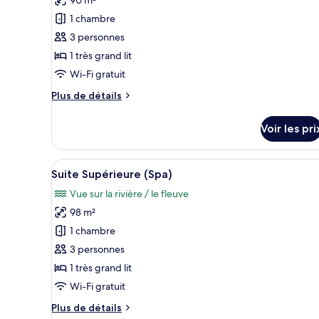
ce
Smoking
1 chambre
type
3 personnes
de
1 très grand lit
chambre :
Suite
Wi-Fi gratuit
Junior
Plus
Plus de détails
de
détails
Voir les pri
sur
le
type
Afficher
Une chambre d’hôtel avec un lit
10
de
Suite Supérieure (Spa)
toutes
chambre
Vue sur la rivière / le fleuve
Suite
les
Junior
98 m²
photos
pour
1 chambre
ce
3 personnes
type
1 très grand lit
de
Wi-Fi gratuit
chambre :
Plus
Plus de détails
Suite