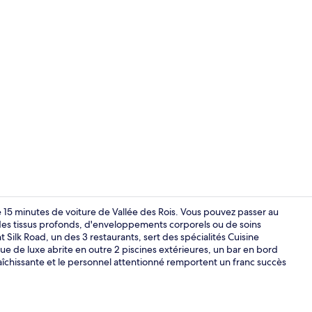
Vidéo du cr
e 15 minutes de voiture de Vallée des Rois. Vous pouvez passer au
des tissus profonds, d'enveloppements corporels ou de soins
t Silk Road, un des 3 restaurants, sert des spécialités Cuisine
Suite Supéri
que de luxe abrite en outre 2 piscines extérieures, un bar en bord
raîchissante et le personnel attentionné remportent un franc succès