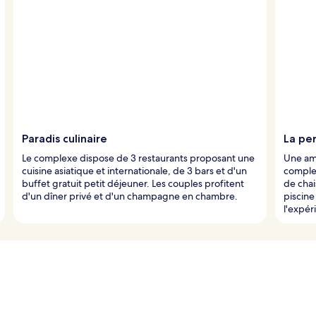
Paradis culinaire
La per
Le complexe dispose de 3 restaurants proposant une
Une am
cuisine asiatique et internationale, de 3 bars et d'un
complex
buffet gratuit petit déjeuner. Les couples profitent
de chai
d'un dîner privé et d'un champagne en chambre.
piscine
l'expér