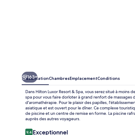
&
Spa
163+
Présentation
Chambres
Emplacement
Conditions
Dans Hilton Luxor Resort & Spa, vous serez situé à moins d
spa pour vous faire dorloter à grand renfort de massages 
d'aromathérapie. Pour le plaisir des papilles, l'établissemen
asiatique et est ouvert pour le dîner. Ce complexe touristi
de piscine et un centre de remise en forme. La piscine raf
auprès des autres voyageurs.
Avis
Exceptionnel
9,4
9,4 sur 10