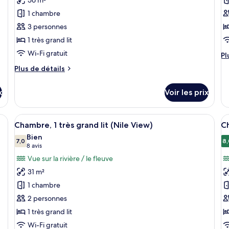
ce
c
LIVING
Li
BALCONY
1 chambre
AREA/
Ar
type
t
BALCONY
3 personnes
de
d
1 très grand lit
chambre :
c
Suite
C
Wi-Fi gratuit
Pl
Pl
(Nile)
F
d
Plus
Plus de détails
dé
de
su
détails
le
x
Voir les prix
sur
ty
le
d
type
, une télévision et une vue sur l’extérieur.
Afficher
Une chambre d’hôtel comprenant un lit
A
c
8
de
Chambre, 1 très grand lit (Nile View)
Ch
C
toutes
t
chambre
Bien
Fa
Suite
les
7,0
le
8,
7,0 sur 10
(8 avis)
8 avis
(Nile)
photos
p
Vue sur la rivière / le fleuve
pour
p
31 m²
ce
c
1 chambre
type
t
2 personnes
de
d
1 très grand lit
chambre :
c
Chambre,
C
Wi-Fi gratuit