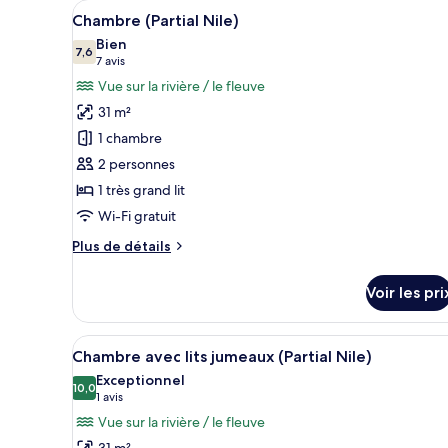
Deluxe,
Afficher
Une chambre d’hôtel comprenant
7
Chambre (Partial Nile)
1
toutes
très
Bien
les
7,6
7,6 sur 10
grand
(7 avis)
7 avis
photos
lit
Vue sur la rivière / le fleuve
pour
31 m²
ce
1 chambre
type
2 personnes
de
1 très grand lit
chambre :
Chambre
Wi-Fi gratuit
(Partial
Plus
Plus de détails
Nile)
de
détails
Voir les pri
sur
le
type
Afficher
Une chambre d’hôtel comprenant
10
de
Chambre avec lits jumeaux (Partial Nile)
toutes
chambre
Exceptionnel
Chambre
les
10,0
10,0 sur 10
(1 avis)
1 avis
(Partial
photos
Vue sur la rivière / le fleuve
Nile)
pour
31 m²