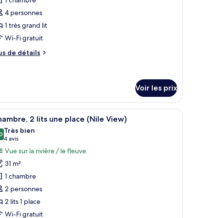
e
ving
4 personnes
ea
ype
1 très grand lit
e
Wi-Fi gratuit
hambre :
hambre
us
us de détails
amiliale
e
tails
r
Voir les prix
pe
e
, un bureau avec une télévision, une chaise, une table et un balcon avec vu
fficher
Une chambre d’hôtel avec un lit, un bureau a
hambre
7
ambre, 2 lits une place (Nile View)
hambre
outes
Très bien
miliale
s
0
8,0 sur 10
(4 avis)
4 avis
hotos
Vue sur la rivière / le fleuve
our
31 m²
e
1 chambre
ype
2 personnes
e
2 lits 1 place
hambre :
hambre,
Wi-Fi gratuit