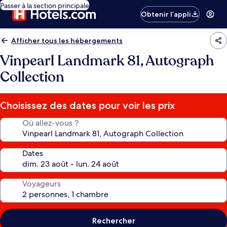
Passer à la section principale
Obtenir l’appli
Afficher tous les hébergements
Vinpearl Landmark 81, Autograph
Collection
Choisissez des dates pour voir les prix
Où allez-vous ?
Dates
Voyageurs
Rechercher