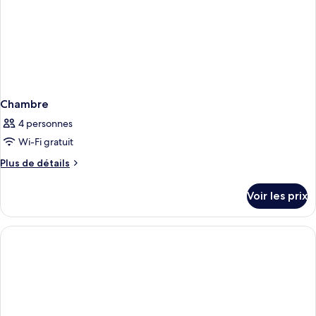
Chambre
4 personnes
Wi-Fi gratuit
Plus
Plus de détails
de
détails
Voir les prix
sur
le
type
de
chambre
Chambre