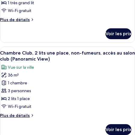
de
1 très grand lit
place,
chambre :
non-
Wi-Fi gratuit
Chambre
fumeurs
Plus
Plus de détails
(Panoramic
Club,
de
View)
1
détails
Voir les prix
sur
très
le
grand
type
Afficher
Une chambre d’hôtel avec un grand lit,
lit,
8
de
Chambre Club, 2 lits une place, non-fumeurs, accès au salon
toutes
non-
chambre
club (Panoramic View)
Chambre
les
fumeurs,
Vue sur la ville
Club,
photos
accès
1
36 m²
pour
au
très
1 chambre
ce
grand
salon
lit,
type
3 personnes
club
non-
de
(Panoramic
2 lits 1 place
fumeurs,
chambre :
View)
accès
Wi-Fi gratuit
Chambre
au
Plus
Plus de détails
salon
Club,
de
club
2
détails
(Panoramic
Voir les prix
sur
lits
View)