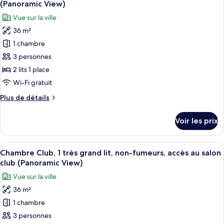
grand
chambre
(Panoramic View)
Chambre
les
lit,
Vue sur la ville
«
photos
non-
Premier
36 m²
pour
fumeurs
»,
1 chambre
ce
1
(Panoramic
très
type
3 personnes
View)
grand
de
2 lits 1 place
lit,
chambre :
non-
Wi-Fi gratuit
Chambre
fumeurs
Plus
Plus de détails
(Panoramic
«
de
View)
Premier
détails
Voir les prix
sur
»,
le
2
type
Afficher
Une chambre d’hôtel avec un grand lit
lits
9
de
Chambre Club, 1 très grand lit, non-fumeurs, accès au salon
toutes
une
chambre
club (Panoramic View)
Chambre
les
place,
Vue sur la ville
«
photos
non-
Premier
36 m²
pour
fumeurs
»,
1 chambre
ce
2
(Panoramic
lits
type
3 personnes
View)
une