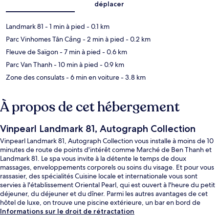
déplacer
Landmark 81
- 1 min à pied
- 0.1 km
Parc Vinhomes Tân Cảng
- 2 min à pied
- 0.2 km
Fleuve de Saïgon
- 7 min à pied
- 0.6 km
Parc Van Thanh
- 10 min à pied
- 0.9 km
Zone des consulats
- 6 min en voiture
- 3.8 km
À propos de cet hébergement
Vinpearl Landmark 81, Autograph Collection
Vinpearl Landmark 81, Autograph Collection vous installe à moins de 10
minutes de route de points d'intérêt comme Marché de Ben Thanh et
Landmark 81. Le spa vous invite à la détente le temps de doux
massages, enveloppements corporels ou soins du visage. Et pour vous
rassasier, des spécialités Cuisine locale et internationale vous sont
servies à l'établissement Oriental Pearl, qui est ouvert à l'heure du petit
déjeuner, du déjeuner et du dîner. Parmi les autres avantages de cet
hôtel de luxe, on trouve une piscine extérieure, un bar en bord de
piscine et une salle de fitness ouverte 24 h/24, l'idéal pour des vacances
Informations sur le droit de rétractation