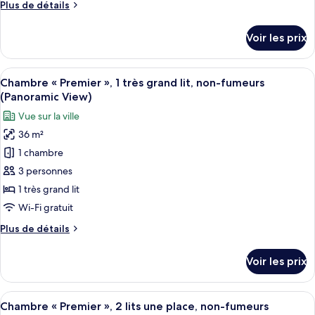
Plus
Plus de détails
Suite
fumeurs
de
(Sky
Présidentielle,
détails
View)
Voir les prix
2
sur
le
chambres
type
Afficher
Une chambre d’hôtel dotée d’un grand l
(Club
6
de
Chambre « Premier », 1 très grand lit, non-fumeurs
toutes
Lounge
chambre
(Panoramic View)
Suite
les
Access)
Vue sur la ville
Présidentielle,
photos
2
36 m²
pour
chambres
1 chambre
ce
(Club
Lounge
type
3 personnes
Access)
de
1 très grand lit
chambre :
Wi-Fi gratuit
Chambre
Plus
Plus de détails
«
de
Premier
détails
Voir les prix
sur
»,
le
1
type
Afficher
Une chambre d’hôtel moderne avec deux 
très
8
de
Chambre « Premier », 2 lits une place, non-fumeurs
toutes