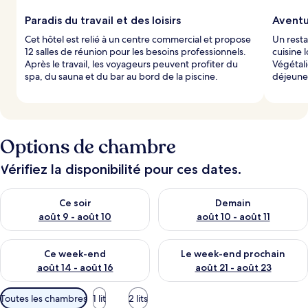
Paradis du travail et des loisirs
Aventu
Cet hôtel est relié à un centre commercial et propose
Un resta
12 salles de réunion pour les besoins professionnels.
cuisine 
Après le travail, les voyageurs peuvent profiter du
Végétali
spa, du sauna et du bar au bord de la piscine.
déjeune
Options de chambre
Vérifiez la disponibilité pour ces dates.
Vérifier la disponibilité pour ce soir août 9 - août 10
Vérifier la disponibilité pour 
Ce soir
Demain
août 9 - août 10
août 10 - août 11
Vérifier la disponibilité pour ce week-end août 14 - août 16
Vérifier la disponibilité pour
Ce week-end
Le week-end prochain
août 14 - août 16
août 21 - août 23
Filtres
Toutes les chambres
1 lit
2 lits