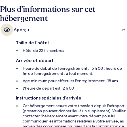
sans soucis. Les autres voyageurs ne disent que du bien en ce qui
concerne le personnel attentionné. Les transports publics se situent à
Plus d’informations sur cet
une courte distance à pied : Station de métro Tan Cang est à 8 min et
hébergement
Station de métro Van Thanh Park, à 14 min.
Aperçu
Taille de l'hôtel
Hôtel de 223 chambres
Arrivée et départ
Heure de début de l'enregistrement : 15 h 00 ; heure de
fin de l'enregistrement : à tout moment.
Âge minimum pour effectuer l'enregistrement : 18 ans
L'heure de départ est 12 h 00
Instructions spéciales d’arrivée
Cet hébergement assure votre transfert depuis l'aéroport
(prestation pouvant donner lieu à un supplément). Veuillez
contacter l'hébergement avant votre départ pour lui
communiquer les informations relatives à votre arrivée, au
moyen des coordonnées fournies dans la confirmation de