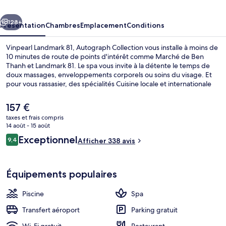
Autograph
cédent
Suivant
Collection
128+
Présentation
Chambres
Emplacement
Conditions
Vinpearl Landmark 81, Autograph Collection vous installe à moins de
10 minutes de route de points d'intérêt comme Marché de Ben
Thanh et Landmark 81. Le spa vous invite à la détente le temps de
doux massages, enveloppements corporels ou soins du visage. Et
pour vous rassasier, des spécialités Cuisine locale et internationale
vous sont servies à l'établissement Oriental Pearl, qui est ouvert à
l'heure du petit déjeuner, du déjeuner et du dîner. Parmi les autres
Le
157 €
avantages de cet hôtel de luxe, on trouve une piscine extérieure, un
prix
taxes et frais compris
bar en bord de piscine et une salle de fitness ouverte 24 h/24,
actuel
14 août - 15 août
l'idéal pour des vacances sans soucis. Les autres voyageurs ne disent
Salle de réunion
est
Avis
que du bien en ce qui concerne le personnel attentionné. Les
Exceptionnel
9,4
Afficher 338 avis
de
9,4 sur 10
transports publics se situent à une courte distance à pied : Station
voyageurs
157 €.
de métro Tan Cang est à 8 min et Station de métro Van Thanh Park, à
14 min.
Équipements populaires
Piscine
Spa
Transfert aéroport
Parking gratuit