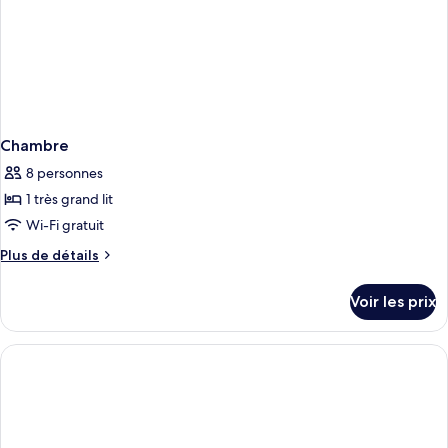
Chambre
8 personnes
1 très grand lit
Wi-Fi gratuit
Plus
Plus de détails
de
détails
Voir les prix
sur
le
type
de
chambre
Chambre