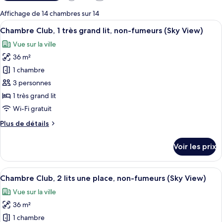
disponibles
pour
Affichage de 14 chambres sur 14
les
Afficher
Une chambre d’hôtel avec un grand lit, 
8
Chambre Club, 1 très grand lit, non-fumeurs (Sky View)
chambres
toutes
Vue sur la ville
les
36 m²
photos
pour
1 chambre
ce
3 personnes
type
1 très grand lit
de
Wi-Fi gratuit
chambre :
Plus
Plus de détails
Chambre
de
Club,
détails
Voir les prix
1
sur
le
très
type
Afficher
Une chambre d’hôtel avec deux lits, un
grand
8
de
Chambre Club, 2 lits une place, non-fumeurs (Sky View)
toutes
lit,
chambre
Vue sur la ville
Chambre
les
non-
Club,
36 m²
photos
fumeurs
1
pour
(Sky
1 chambre
très