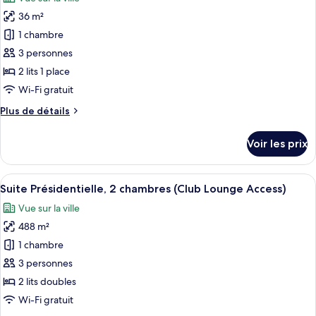
photos
non-
Premier
36 m²
pour
fumeurs
»,
1 chambre
ce
1
(Sky
très
type
3 personnes
View)
grand
de
2 lits 1 place
lit,
chambre :
non-
Wi-Fi gratuit
Chambre
fumeurs
Plus
Plus de détails
(Sky
«
de
View)
Premier
détails
Voir les prix
sur
»,
le
2
type
Afficher
Une chambre d’hôtel moderne dotée d’un
lits
11
de
Suite Présidentielle, 2 chambres (Club Lounge Access)
toutes
une
chambre
Vue sur la ville
Chambre
les
place,
«
488 m²
photos
non-
Premier
pour
1 chambre
fumeurs
»,
ce
2
(Sky
3 personnes
lits
type
View)
2 lits doubles
une
de
Wi-Fi gratuit
place,
chambre :
non-