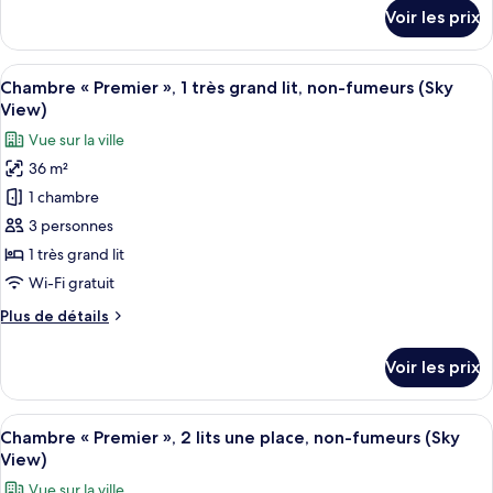
1
détails
Voir les prix
sur
très
le
grand
type
Afficher
Une chambre d’hôtel avec un grand lit,
lit,
7
de
Chambre « Premier », 1 très grand lit, non-fumeurs (Sky
toutes
non-
chambre
View)
Suite
les
fumeurs,
Vue sur la ville
Panoramique,
photos
accès
1
36 m²
pour
au
très
1 chambre
ce
grand
salon
lit,
type
3 personnes
club
non-
de
1 très grand lit
fumeurs,
chambre :
accès
Wi-Fi gratuit
Chambre
au
Plus
Plus de détails
salon
«
de
club
Premier
détails
Voir les prix
sur
»,
le
1
type
Afficher
Une chambre d’hôtel avec deux lits, un 
très
7
de
Chambre « Premier », 2 lits une place, non-fumeurs (Sky
toutes
grand
chambre
View)
Chambre
les
lit,
Vue sur la ville
«