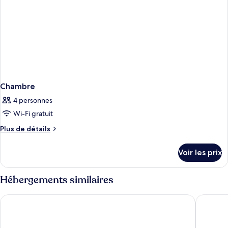
Chambre
4 personnes
Wi-Fi gratuit
Plus
Plus de détails
de
détails
Voir les prix
sur
le
type
Hébergements similaires
de
chambre
The Reverie Saigon - The Leading Hotels of the World
Hotel Ni
Chambre