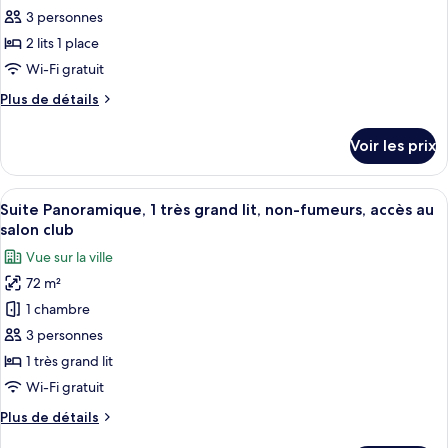
ce
View)
grand
3 personnes
lit,
type
2 lits 1 place
non-
de
Wi-Fi gratuit
fumeurs
chambre :
(Sky
Plus
Plus de détails
Chambre
View)
de
Club,
détails
Voir les prix
2
sur
le
lits
type
Afficher
Une chambre d’hôtel moderne dotée d’u
une
10
de
Suite Panoramique, 1 très grand lit, non-fumeurs, accès au
toutes
place,
chambre
salon club
Chambre
les
non-
Vue sur la ville
Club,
photos
fumeurs
2
72 m²
pour
(Sky
lits
1 chambre
ce
View)
une
place,
type
3 personnes
non-
de
1 très grand lit
fumeurs
chambre :
(Sky
Wi-Fi gratuit
Suite
View)
Plus
Plus de détails
Panoramique,
de