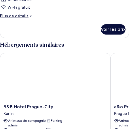
Wi-Fi gratuit
Plus
Plus de détails
de
détails
Voir les prix
sur
le
type
Hébergements similaires
de
chambre
B&B Hotel Prague-City
a&o Pra
Chambre
B&B
a&o
B&B Hotel Prague-City
a&o Pr
Hotel
Prague
Karlín
Prague 
Prague-
Rhea
Animaux de compagnie
Parking
Anima
City
Prague
admis
admis
Karlín
10