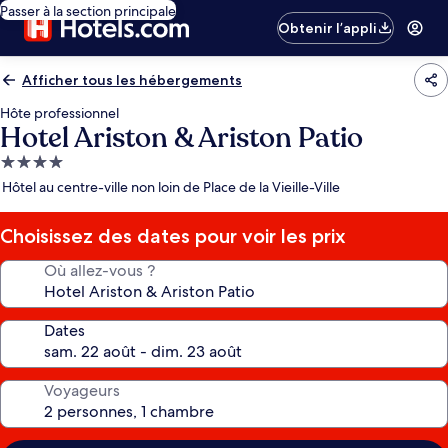
Passer à la section principale
Obtenir l’appli
Afficher tous les hébergements
Hôte professionnel
Hotel Ariston & Ariston Patio
Hébergement
4.0 étoiles
Hôtel au centre-ville non loin de Place de la Vieille-Ville
Choisissez des dates pour voir les prix
Où allez-vous ?
Dates
Voyageurs