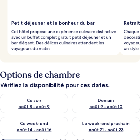
Petit déjeuner et le bonheur du bar
Retrai
Cet hôtel propose une expérience culinaire distinctive
Chaque 
avec un buffet complet gratuit petit déjeuner et un
décorati
bar élégant. Des délices culinaires attendent les
voyageu
voyageurs du matin.
un style 
Options de chambre
Vérifiez la disponibilité pour ces dates.
Vérifier la disponibilité pour ce soir août 8 - août 9
Vérifier la disponibilité pour 
Ce soir
Demain
août 8 - août 9
août 9 - août 10
Vérifier la disponibilité pour ce week-end août 14 - août 16
Vérifier la disponibilité pour
Ce week-end
Le week-end prochain
août 14 - août 16
août 21 - août 23