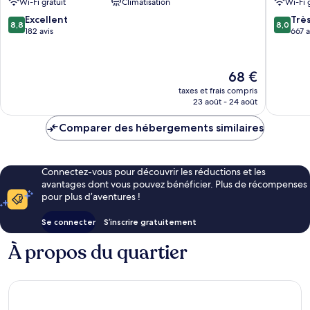
Wi-Fi gratuit
Climatisation
Wi-Fi 
8.8
8.0
Excellent
Trè
8,8
8,0
sur
sur
182 avis
667 a
10,
10,
Excellent,
Très
182 avis
bien,
Le
68 €
667 avis
nouveau
taxes et frais compris
prix
23 août - 24 août
est
de
Comparer des hébergements similaires
68 €
Connectez-vous pour découvrir les réductions et les
avantages dont vous pouvez bénéficier. Plus de récompenses
pour plus d’aventures !
Se connecter
S’inscrire gratuitement
À propos du quartier