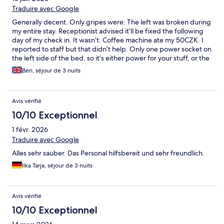
Traduire avec Google
Generally decent. Only gripes were: The left was broken during
my entire stay. Receptionist advised it’ll be fixed the following
day of my check in. It wasn’t. Coffee machine ate my 50CZK. I
reported to staff but that didn’t help. Only one power socket on
the left side of the bed, so it’s either power for your stuff, or the
lamp. Shower water pressure was a bit weak. Towels smelled
Ben, séjour de 3 nuits
funny. Convenient location. Near the main station and some
tram stations and Lidl.
Avis vérifié
10/10 Exceptionnel
1 févr. 2026
Traduire avec Google
Alles sehr sauber. Das Personal hilfsbereit und sehr freundlich.
Ilka Tarja, séjour de 3 nuits
Avis vérifié
10/10 Exceptionnel