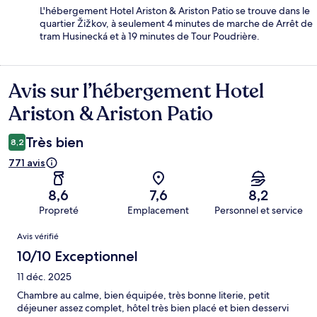
L'hébergement Hotel Ariston & Ariston Patio se trouve dans le
quartier Žižkov, à seulement 4 minutes de marche de Arrêt de
tram Husinecká et à 19 minutes de Tour Poudrière.
Avis sur l’hébergement Hotel
Avis
Ariston & Ariston Patio
Très bien
8,2
771 avis
8,6
7,6
8,2
Propreté
Emplacement
Personnel et service
Avis
Avis vérifié
10/10 Exceptionnel
11 déc. 2025
Chambre au calme, bien équipée, très bonne literie, petit
déjeuner assez complet, hôtel très bien placé et bien desservi