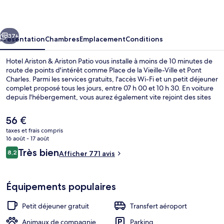
&
Ariston
cédent
Suivant
Patio
37+
Présentation
Chambres
Emplacement
Conditions
Hotel Ariston & Ariston Patio vous installe à moins de 10 minutes de
route de points d'intérêt comme Place de la Vieille-Ville et Pont
Charles. Parmi les services gratuits, l'accès Wi-Fi et un petit déjeuner
complet proposé tous les jours, entre 07 h 00 et 10 h 30. En voiture
depuis l'hébergement, vous aurez également vite rejoint des sites
comme Horloge astronomique de Prague et Place Venceslas.
L'hébergement se situe à une très courte distance à pied des
Le
56 €
transports publics : Arrêt de tram Husinecká se trouve à 4 min et
prix
taxes et frais compris
Arrêt de tram Lipanská, à 5 min.
actuel
16 août - 17 août
Façade de l’hébergement
est
Avis
Très bien
8,2
Afficher 771 avis
de
8,2 sur 10
voyageurs
56 €.
Équipements populaires
Petit déjeuner gratuit
Transfert aéroport
Animaux de compagnie
Parking