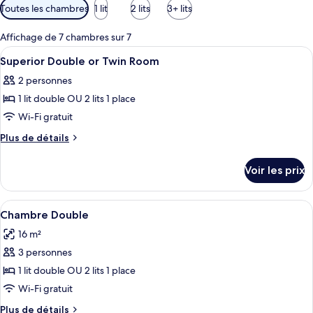
Filtres
Toutes les chambres
1 lit
2 lits
3+ lits
disponibles
pour
Affichage de 7 chambres sur 7
les
Afficher
Minibar, coffres-forts dans les chambr
2
Superior Double or Twin Room
chambres
toutes
2 personnes
les
1 lit double OU 2 lits 1 place
photos
pour
Wi-Fi gratuit
ce
Plus
Plus de détails
type
de
détails
de
Voir les prix
sur
chambre :
le
Superior
type
Afficher
Une chambre d’hôtel avec un grand lit,
12
Double
de
Chambre Double
toutes
chambre
or
16 m²
Superior
les
Twin
Double
3 personnes
photos
Room
or
pour
1 lit double OU 2 lits 1 place
Twin
ce
Room
Wi-Fi gratuit
type
Plus
Plus de détails