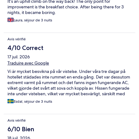
It’s an uphill climb on the way back! The only point for
improvement is the breakfast choice. After being there for 3
nights, it became boring.
Laura, séjour de 3 nuits
Avis vérifié
4/10 Correct
17 juil. 2026
Traduire avec Google
Vi är mycket besvikna på vår vistelse. Under våra tre dagar på
hotellet städades inte rummet en enda gång. Det var dessutom
extremt varmt på rummet och det fanns ingen fungerande AC,
vilket gjorde det svårt att sova och koppla av. Hissen fungerade
inte under vistelsen, vilket var mycket besvärligt, särskilt med
bagage. Hotellet ligger dessutom i ett dåligt läge, långt från det
Esdal, séjour de 3 nuits
mesta och området kändes inte särskilt trevligt. Tyvärr levde
hotellet inte upp till våra förväntningar och vi kan inte
rekommendera det.
Avis vérifié
6/10 Bien
18 juil. 2026