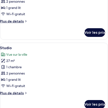
pour
2 personnes
ce
1 grand lit
type
Wi-Fi gratuit
de
Plus
Plus de détails
chambre :
de
Chambre
détails
Voir les prix
sur
Double
le
Standard,
type
Afficher
Studio | Coffres-forts dans les chambr
vue
8
de
Studio
toutes
ville
chambre
Vue sur la ville
Chambre
les
Double
27 m²
photos
Standard,
pour
1 chambre
vue
ce
ville
2 personnes
type
1 grand lit
de
Wi-Fi gratuit
chambre :
Plus
Plus de détails
Studio
de
détails
Voir les prix
sur