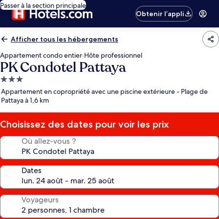
Passer à la section principale
Obtenir l’appli
Afficher tous les hébergements
Appartement condo entier
·
Hôte professionnel
PK Condotel Pattaya
Hébergement
3.0 étoiles
Appartement en copropriété avec une piscine extérieure - Plage de
Pattaya à 1,6 km
Choisissez des dates pour voir les prix
Où allez-vous ?
Dates
Voyageurs