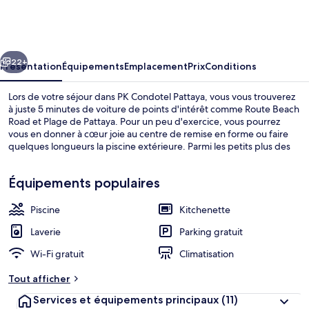
Condotel
Pattaya
cédent
Suivant
22+
Présentation
Équipements
Emplacement
Prix
Conditions
Lors de votre séjour dans PK Condotel Pattaya, vous vous trouverez
à juste 5 minutes de voiture de points d'intérêt comme Route Beach
Road et Plage de Pattaya. Pour un peu d'exercice, vous pourrez
vous en donner à cœur joie au centre de remise en forme ou faire
quelques longueurs la piscine extérieure. Parmi les petits plus des
appartements condos : une kitchenette, un balcon et une télévision
à écran plat, de quoi agrémenter votre séjour.
Équipements populaires
Piscine
Kitchenette
Piscine extérieure
Laverie
Parking gratuit
Wi-Fi gratuit
Climatisation
Tout afficher
Services et équipements principaux
(11)