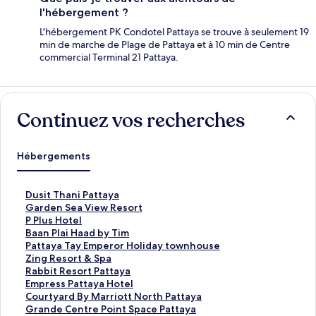
l'hébergement ?
L'hébergement PK Condotel Pattaya se trouve à seulement 19
min de marche de Plage de Pattaya et à 10 min de Centre
commercial Terminal 21 Pattaya.
Continuez vos recherches
Hébergements
L
Dusit Thani Pattaya
i
L
Garden Sea View Resort
e
i
L
P Plus Hotel
n
e
i
L
Baan Plai Haad by Tim
o
n
e
i
L
Pattaya Tay Emperor Holiday townhouse
u
o
n
e
i
L
Zing Resort & Spa
v
u
o
n
e
i
L
Rabbit Resort Pattaya
r
v
u
o
n
e
i
L
Empress Pattaya Hotel
a
r
v
u
o
n
e
i
L
Courtyard By Marriott North Pattaya
n
a
r
v
u
o
n
e
i
L
Grande Centre Point Space Pattaya