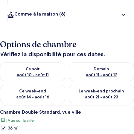
Comme à la maison
(6)
Options de chambre
Vérifiez la disponibilité pour ces dates.
Vérifier la disponibilité pour ce soir août 10 - août 11
Vérifier la disponibilité pour 
Ce soir
Demain
août 10 - août 11
août 11 - août 12
Vérifier la disponibilité pour ce week-end août 14 - août 16
Vérifier la disponibilité pour
Ce week-end
Le week-end prochain
août 14 - août 16
août 21 - août 23
Afficher
Chambre Double Standard, vue ville | C
7
Chambre Double Standard, vue ville
toutes
Vue sur la ville
les
36 m²
photos