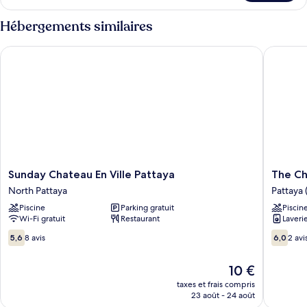
le
type
Hébergements similaires
de
chambre
Sunday Chateau En Ville Pattaya
The Che
Studio
Sunday
The
Sunday Chateau En Ville Pattaya
The C
Chateau
Chezz
North Pattaya
Pattaya 
En
Condom
Piscine
Parking gratuit
Piscin
Ville
by
Wi-Fi gratuit
Restaurant
Laveri
Pattaya
Patsam
North
Pattaya
5.6
6.0
5,6
8 avis
6,0
2 avi
Pattaya
(centre)
sur
sur
10,
10,
Le
10 €
8 avis
2 avis
nouveau
taxes et frais compris
prix
23 août - 24 août
est