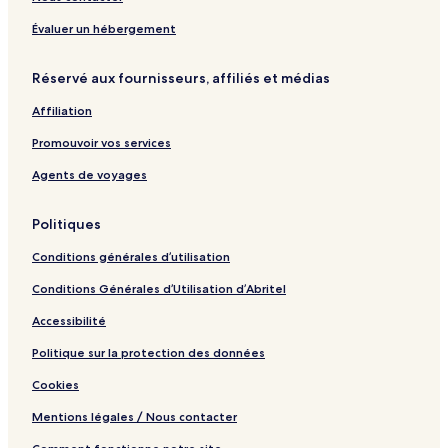
l
t
n
l
i
e
l
P
Évaluer un hébergement
d
l
y
a
a
P
t
Réservé aux fournisseurs, affiliés et médias
y
a
t
t
a
Affiliation
t
y
a
a
Promouvoir vos services
y
a
Agents de voyages
Politiques
Conditions générales d’utilisation
Conditions Générales d’Utilisation d’Abritel
Accessibilité
Politique sur la protection des données
Cookies
Mentions légales / Nous contacter