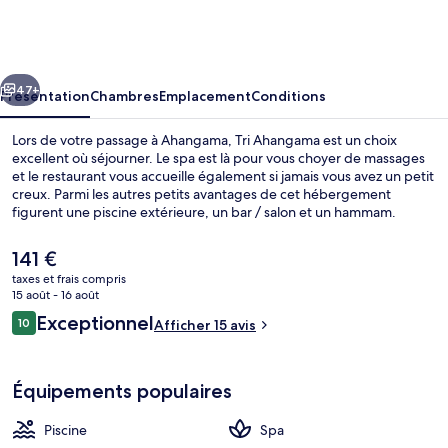
Ahangama
cédent
Suivant
47+
Présentation
Chambres
Emplacement
Conditions
Lors de votre passage à Ahangama, Tri Ahangama est un choix
excellent où séjourner. Le spa est là pour vous choyer de massages
et le restaurant vous accueille également si jamais vous avez un petit
creux. Parmi les autres petits avantages de cet hébergement
figurent une piscine extérieure, un bar / salon et un hammam.
Le
141 €
prix
taxes et frais compris
actuel
15 août - 16 août
Piscine extérieure, chaises longues
est
Avis
Exceptionnel
10
Afficher 15 avis
de
10 sur 10
voyageurs
141 €.
Équipements populaires
Piscine
Spa