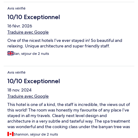
Avis vérifié
10/10 Exceptionnel
16 févr. 2026
Traduire avec Google
One of the nicest hotels I’ve ever stayed in! So beautiful and
relaxing. Unique architecture and super friendly staff.
Ilan, séjour de 2 nuits
Avis vérifié
10/10 Exceptionnel
18 nov. 2024
Traduire avec Google
This hotel is one of a kind, the staff is incredible, the views out of
this world! The room was honestly my favourite of any place I’ve
stayed in all my travels. Clearly next level design and
architecture in a very subtle and tasteful way. The spa treatment
was wonderful and the cooking class under the banyan tree was
magical. I wish I had stayed longer and definitely will next time I
Shannon, séjour de 2 nuits
am back. I can’t express how fantastic this hotel is thank you for