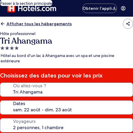
Passer à la section principale
Obtenir l’appli
Afficher tous les hébergements
Hôte professionnel
Tri Ahangama
Hébergement
4.0 étoiles
Hôtel au bord d'un lac à Ahangama avec un spa et une piscine
extérieure
Choisissez des dates pour voir les prix
Où allez-vous ?
Dates
Voyageurs