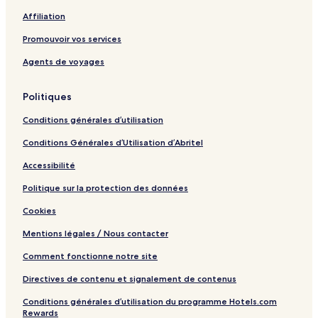
t
u
Affiliation
b
l
y
t
Promouvoir vos services
T
s
h
-
Agents de voyages
e
O
m
n
Politiques
a
l
C
y
Conditions générales d’utilisation
o
l
Conditions Générales d’Utilisation d’Abritel
l
e
Accessibilité
c
t
Politique sur la protection des données
i
Cookies
o
n
Mentions légales / Nous contacter
-
A
Comment fonctionne notre site
d
u
Directives de contenu et signalement de contenus
l
Conditions générales d’utilisation du programme Hotels.com
t
Rewards
s