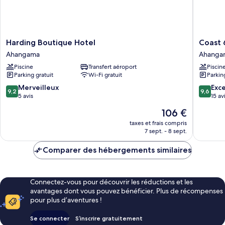
Harding
Coast
Harding Boutique Hotel
Coast 
Boutique
67
Ahangama
Ahanga
Hotel
Boutiqu
Piscine
Transfert aéroport
Piscin
Ahangama
Hotel
Parking gratuit
Wi-Fi gratuit
Parkin
Ahanga
9.2
9.6
Merveilleux
Exc
9,2
9,6
sur
sur
5 avis
15 av
10,
10,
Le
106 €
Merveilleux,
Exceptio
nouveau
5 avis
15 avis
taxes et frais compris
prix
7 sept. - 8 sept.
est
de
Comparer des hébergements similaires
106 €
Connectez-vous pour découvrir les réductions et les
avantages dont vous pouvez bénéficier. Plus de récompenses
pour plus d’aventures !
Se connecter
S’inscrire gratuitement