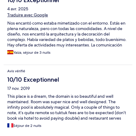
10/10 Exceptionnel
4 avr. 2025
Traduire avec Google
Nos encantó como estaba mimetizado con el entorno. Estás en
plena naturaleza, pero con todas las comodidades. A nivel de
diseño, nos encantó la arquitectura y la decoración del
complejo. Había variedad de platos y bebidas, todo buenísimo.
Hay oferta de actividades muy interesantes. La comunicación
con el personal es fácil y cómoda. Es el lugar ideal para relajarse.
Yaiza, séjour de 3 nuits
Nosotros fuimos con nuestro propio coche y el acceso es
complicado por la estrechez de la carretera, pero no hubo
ningún percance. El acceso está bien señalizado.
Avis vérifié
10/10 Exceptionnel
17 nov. 2019
This place is a dream, the domain is so beautiful and well
maintained. Room was super nice and well designed. The
infinity pool is absolutely magical. Only a couple of things to
note, it’s quite remote so tuktuk fees are to be expected (don’t
book via hotel to avoid paying double) and restaurant serves
expensive fusion food only.
Séjour de 2 nuits