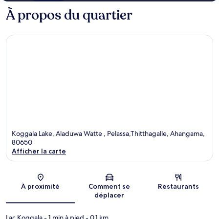
À propos du quartier
Koggala Lake, Aladuwa Watte , Pelassa,Thitthagalle, Ahangama,
80650
Afficher la carte
Carte
À proximité
Comment se
Restaurants
déplacer
Lac Koggala
- 1 min à pied
- 0.1 km