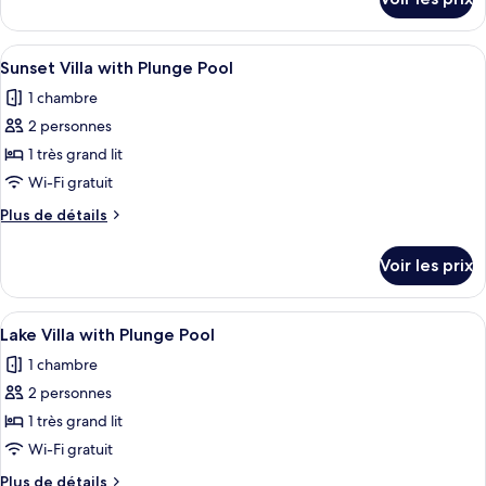
sur
chambre :
le
Lake
type
Afficher
Un espace aménagé au bord de la pisci
5
Villa
de
Sunset Villa with Plunge Pool
toutes
chambre
1 chambre
Lake
les
Villa
2 personnes
photos
pour
1 très grand lit
ce
Wi-Fi gratuit
type
Plus
Plus de détails
de
de
chambre :
détails
Voir les prix
sur
Sunset
le
Villa
type
Afficher
Un espace aménagé au bord de la pisci
with
5
de
Lake Villa with Plunge Pool
toutes
chambre
Plunge
1 chambre
Sunset
les
Pool
Villa
2 personnes
photos
with
pour
1 très grand lit
Plunge
ce
Pool
Wi-Fi gratuit
type
Plus
Plus de détails