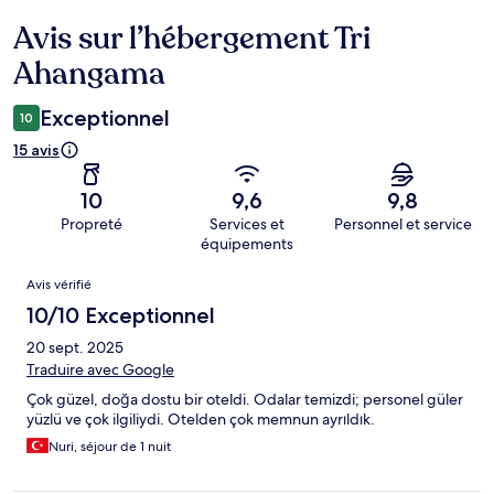
Avis sur l’hébergement Tri
Avis
Ahangama
Exceptionnel
10
15 avis
10
9,6
9,8
Propreté
Services et
Personnel et service
équipements
Avis
Avis vérifié
10/10 Exceptionnel
20 sept. 2025
Traduire avec Google
Çok güzel, doğa dostu bir oteldi. Odalar temizdi; personel güler
yüzlü ve çok ilgiliydi. Otelden çok memnun ayrıldık.
Nuri, séjour de 1 nuit