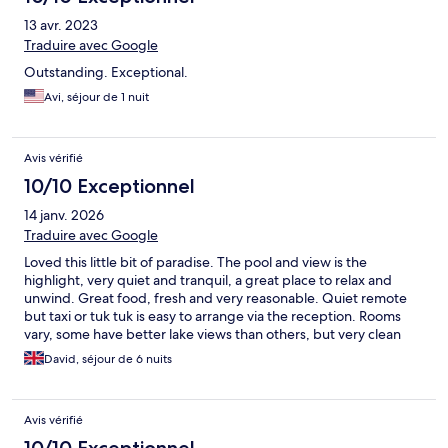
13 avr. 2023
Traduire avec Google
Outstanding. Exceptional.
Avi, séjour de 1 nuit
Avis vérifié
10/10 Exceptionnel
14 janv. 2026
Traduire avec Google
Loved this little bit of paradise. The pool and view is the
highlight, very quiet and tranquil, a great place to relax and
unwind. Great food, fresh and very reasonable. Quiet remote
but taxi or tuk tuk is easy to arrange via the reception. Rooms
vary, some have better lake views than others, but very clean
and well arranged and a good size. Only negative is that there is
David, séjour de 6 nuits
no mini-bar so no easy to keep you water and drinks called,
although you can always get ice from the bar. Suits couples
more than families. Staff are lovely and super helpful. Highly
Avis vérifié
recommend.