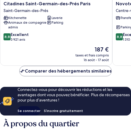
Citadines
Novotel
Citadines Saint-Germain-des-Prés Paris
Novote
Saint-
Paris
Saint-Germain-des-Prés
Centre-v
Germain-
Les
Kitchenette
Laverie
Transf
des-
Halles
Animaux de compagnie
Parking
Prés
Centre-
admis
Parkin
Paris
ville
8.8
8.8
Saint-
Excellent
de
Exce
8,8
8,8
sur
sur
Germain-
3 921 avis
Paris
1 310
10,
10,
des-
Le
187 €
Excellent,
Excellen
Prés
nouveau
3 921 avis
1 310 avi
taxes et frais compris
prix
16 août - 17 août
est
de
Comparer des hébergements similaires
187 €
Connectez-vous pour découvrir les réductions et les
avantages dont vous pouvez bénéficier. Plus de récompenses
pour plus d’aventures !
Se connecter
S’inscrire gratuitement
À propos du quartier