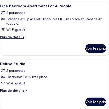
type
Afficher
Coffres-forts dans les chambres, bure
pax)
10
de
One Bedroom Apartment For 4 People
toutes
chambre
4 personnes
Appartement
les
(3
1 canapé-lit (1 place) et 1 lit double OU 1 lit 1 place et 1 canapé-lit
photos
pax)
(double)
pour
Wi-Fi gratuit
ce
type
Plus
Plus de détails
de
de
détails
chambre :
Voir les prix
sur
One
le
Bedroom
type
Afficher
Coffres-forts dans les chambres, bure
6
de
Deluxe Studio
Apartment
toutes
chambre
For
2 personnes
One
les
4
Bedroom
1 lit double OU 2 lits 1 place
photos
Apartment
People
pour
Wi-Fi gratuit
For
ce
4
Plus
Plus de détails
People
type
de
détails
de
Voir les prix
sur
chambre :
le