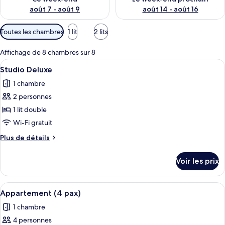
août 7 - août 9
août 14 - août 16
Filtres
Toutes les chambres
1 lit
2 lits
disponibles
pour
Affichage de 8 chambres sur 8
les
Afficher
Studio Deluxe | Coffres-forts dans les
6
Studio Deluxe
chambres
toutes
1 chambre
les
2 personnes
photos
pour
1 lit double
ce
Wi-Fi gratuit
type
Plus
Plus de détails
de
de
chambre :
détails
Voir les prix
sur
Studio
le
Deluxe
type
Afficher
Un salon moderne comprenant un coin 
6
de
Appartement (4 pax)
toutes
chambre
1 chambre
Studio
les
Deluxe
4 personnes
photos