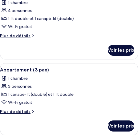
1 chambre
Studio
les
4 personnes
photos
pour
1 lit double et 1 canapé-lit (double)
ce
Wi-Fi gratuit
type
Plus
Plus de détails
de
de
chambre :
détails
Voir les prix
sur
Appartement
le
Deluxe
type
Afficher
Une chambre d’hôtel avec un lit, un bu
5
de
Appartement (3 pax)
toutes
chambre
1 chambre
Appartement
les
Deluxe
3 personnes
photos
pour
1 canapé-lit (double) et 1 lit double
ce
Wi-Fi gratuit
type
Plus
Plus de détails
de
de
chambre :
détails
Voir les prix
sur
Appartement
le
(3