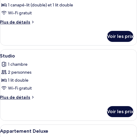
pour
1 canapé-lit (double) et 1 lit double
ce
Wi-Fi gratuit
type
Plus
Plus de détails
de
de
chambre :
détails
Voir les prix
sur
Appartement
le
(4
type
Afficher
Une chambre d’hôtel avec un lit, un b
pax)
5
de
Studio
toutes
chambre
1 chambre
Appartement
les
(4
2 personnes
photos
pax)
pour
1 lit double
ce
Wi-Fi gratuit
type
Plus
Plus de détails
de
de
chambre :
détails
Voir les prix
sur
Studio
le
type
Afficher
Un salon moderne comprenant un coin 
6
de
Appartement Deluxe
toutes
chambre