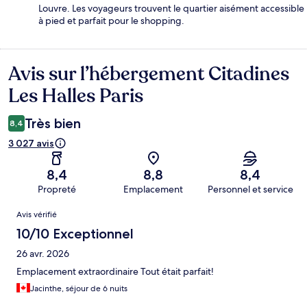
Louvre. Les voyageurs trouvent le quartier aisément accessible
à pied et parfait pour le shopping.
Avis sur l’hébergement Citadines
Avis
Les Halles Paris
Très bien
8,4
3 027 avis
8,4
8,8
8,4
Propreté
Emplacement
Personnel et service
Avis
Avis vérifié
10/10 Exceptionnel
26 avr. 2026
Emplacement extraordinaire Tout était parfait!
Jacinthe, séjour de 6 nuits