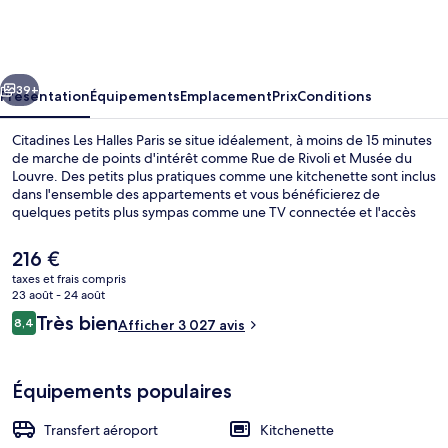
Les
Halles
Paris
cédent
Suivant
39+
Présentation
Équipements
Emplacement
Prix
Conditions
Citadines Les Halles Paris se situe idéalement, à moins de 15 minutes
de marche de points d'intérêt comme Rue de Rivoli et Musée du
Louvre. Des petits plus pratiques comme une kitchenette sont inclus
dans l'ensemble des appartements et vous bénéficierez de
quelques petits plus sympas comme une TV connectée et l'accès
Wi-Fi à Internet gratuit. Le personnel attentionné et l'emplacement
remportent un franc succès auprès des autres voyageurs. Quelques
Le
216 €
minutes de marche seulement séparent l'hébergement des
prix
taxes et frais compris
transports publics : Station de métro Châtelet est accessible en
actuel
23 août - 24 août
quelques foulées et Station de métro Les Halles se situe à 4 min à
Hall
est
Avis
pied.
Très bien
8,4
Afficher 3 027 avis
de
8,4 sur 10
voyageurs
216 €.
Équipements populaires
Transfert aéroport
Kitchenette