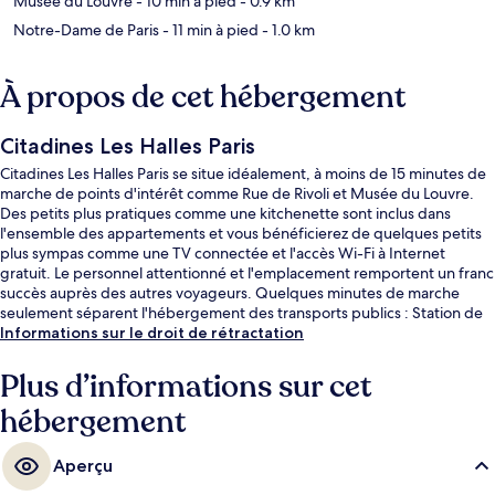
Musée du Louvre
- 10 min à pied
- 0.9 km
Notre-Dame de Paris
- 11 min à pied
- 1.0 km
À propos de cet hébergement
Citadines Les Halles Paris
Citadines Les Halles Paris se situe idéalement, à moins de 15 minutes de
marche de points d'intérêt comme Rue de Rivoli et Musée du Louvre.
Des petits plus pratiques comme une kitchenette sont inclus dans
l'ensemble des appartements et vous bénéficierez de quelques petits
plus sympas comme une TV connectée et l'accès Wi-Fi à Internet
gratuit. Le personnel attentionné et l'emplacement remportent un franc
succès auprès des autres voyageurs. Quelques minutes de marche
seulement séparent l'hébergement des transports publics : Station de
métro Châtelet est accessible en quelques foulées et Station de métro
Informations sur le droit de rétractation
Les Halles se situe à 4 min à pied.
Plus d’informations sur cet
hébergement
Aperçu