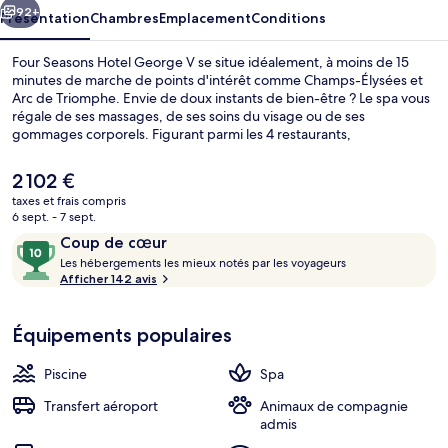
V
92+
Présentation
Chambres
Emplacement
Conditions
Four Seasons Hotel George V se situe idéalement, à moins de 15
minutes de marche de points d'intérêt comme Champs-Élysées et
Arc de Triomphe. Envie de doux instants de bien-être ? Le spa vous
régale de ses massages, de ses soins du visage ou de ses
gommages corporels. Figurant parmi les 4 restaurants,
l'établissement Le Cinq vous ouvre ses portes pour le dîner et vous
propose des spécialités Cuisine française. Ce palace de luxe abrite
Le
2 102 €
en outre une piscine couverte, un bar / salon et un centre de remise
prix
taxes et frais compris
en forme. Les transports publics se situent à une courte distance à
actuel
6 sept. - 7 sept.
pied : Station de métro George V est à 5 min et Station de métro
Vue depuis l’hébergement
est
Avis
10
Alma - Marceau, à 7 min.
Coup de cœur
de
voyageurs
L
sur
Les hébergements les mieux notés par les voyageurs
2 102 €.
e
Afficher 142 avis
10,
s
Coup
de
Équipements populaires
h
cœur
é
b
Piscine
Spa
e
r
Transfert aéroport
Animaux de compagnie
g
admis
e