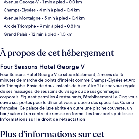
Avenue George-V
- 1 min à pied
- 0.0 km
Champs-Élysées
- 4 min à pied
- 0.4 km
Avenue Montaigne
- 5 min à pied
- 0.4 km
Arc de Triomphe
- 9 min à pied
- 0.8 km
Grand Palais
- 12 min à pied
- 1.0 km
À propos de cet hébergement
Four Seasons Hotel George V
Four Seasons Hotel George V se situe idéalement, à moins de 15
minutes de marche de points d'intérêt comme Champs-Élysées et Arc
de Triomphe. Envie de doux instants de bien-être ? Le spa vous régale
de ses massages, de ses soins du visage ou de ses gommages
corporels. Figurant parmi les 4 restaurants, l'établissement Le Cinq vous
ouvre ses portes pour le dîner et vous propose des spécialités Cuisine
française. Ce palace de luxe abrite en outre une piscine couverte, un
bar / salon et un centre de remise en forme. Les transports publics se
situent à une courte distance à pied : Station de métro George V est à 5
Informations sur le droit de rétractation
min et Station de métro Alma - Marceau, à 7 min.
Plus d’informations sur cet