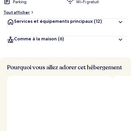
Parking
Wi-Fi gratuit
m
e
Tout afficher
n
t
Services et équipements principaux
(12)
s
l
Comme à la maison
(6)
e
s
m
i
Pourquoi vous allez adorer cet hébergement
e
u
x
n
o
t
é
s
p
a
r