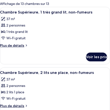
pour
Affichage de 13 chambres sur 13
les
Afficher
Une chambre d’hôtel dotée d’un grand li
2
Chambre Supérieure, 1 très grand lit, non-fumeurs
chambres
toutes
37 m²
les
2 personnes
photos
pour
1 très grand lit
ce
Wi-Fi gratuit
type
Plus
Plus de détails
de
de
chambre :
détails
Voir les prix
sur
Chambre
le
Supérieure,
type
Afficher
Une chambre d’hôtel dotée d’un grand li
1
2
de
Chambre Supérieure, 2 lits une place, non-fumeurs
toutes
chambre
très
37 m²
Chambre
les
grand
Supérieure,
2 personnes
photos
lit,
1
pour
2 lits 1 place
non-
très
ce
grand
Wi-Fi gratuit
fumeurs
lit,
type
Plus
Plus de détails
non-
de
de