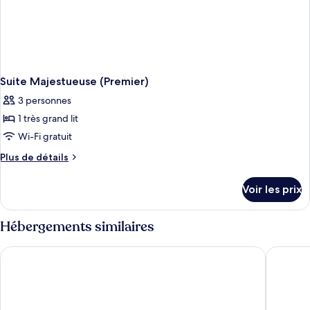
ville
(Duplex)
Suite Majestueuse (Premier)
3 personnes
1 très grand lit
Wi-Fi gratuit
Plus
Plus de détails
de
détails
Voir les prix
sur
le
type
Hébergements similaires
de
chambre
The Peninsula Paris
Shangri-L
Suite
Majestueuse
(Premier)