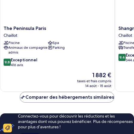
The
Shangri
The Peninsula Paris
Shangr
Peninsula
La
Chaillot
Chaillot
Paris
Paris
Piscine
Spa
Piscin
Chaillot
Chaillot
Animaux de compagnie
Parking
Transf
admis
9.4
Exc
9,4
9.8
Exceptionnel
sur
344 a
9,8
sur
416 avis
10,
10,
Exceptio
Le
1 882 €
Exceptionnel,
344 avis
nouveau
416 avis
taxes et frais compris
prix
14 août - 15 août
est
de
Comparer des hébergements similaires
1 882 €
Connectez-vous pour découvrir les réductions et les
avantages dont vous pouvez bénéficier. Plus de récompenses
pour plus d’aventures !