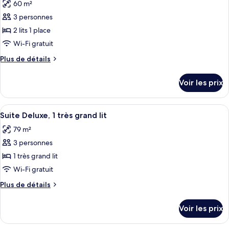
60 m²
Suite
les
Exécutive
3 personnes
photos
(King
pour
2 lits 1 place
Bed)
ce
Wi-Fi gratuit
type
Plus
Plus de détails
de
de
chambre :
détails
Voir les prix
sur
Suite
le
Exécutive
type
Afficher
Une chambre à coucher luxueuse, dotée 
(Two
4
de
Suite Deluxe, 1 très grand lit
toutes
chambre
Twin)
79 m²
Suite
les
Exécutive
3 personnes
photos
(Two
pour
1 très grand lit
Twin)
ce
Wi-Fi gratuit
type
Plus
Plus de détails
de
de
chambre :
détails
Voir les prix
sur
Suite
le
Deluxe,