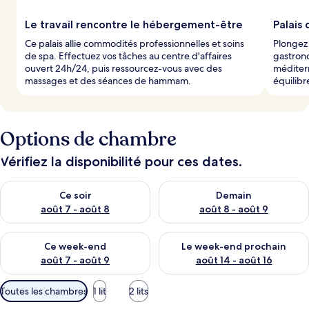
l
Le travail rencontre le hébergement-être
Palais 
e
Ce palais allie commodités professionnelles et soins
Plongez
s
de spa. Effectuez vos tâches au centre d'affaires
gastrono
ouvert 24h/24, puis ressourcez-vous avec des
méditerr
v
massages et des séances de hammam.
équilibr
o
y
a
g
Options de chambre
e
u
r
Vérifiez la disponibilité pour ces dates.
s
Vérifier la disponibilité pour ce soir août 7 - août 8
Vérifier la disponibilité pour 
Ce soir
Demain
août 7 - août 8
août 8 - août 9
Vérifier la disponibilité pour ce week-end août 7 - août 9
Vérifier la disponibilité pour 
Ce week-end
Le week-end prochain
août 7 - août 9
août 14 - août 16
Filtres
Toutes les chambres
1 lit
2 lits
disponibles