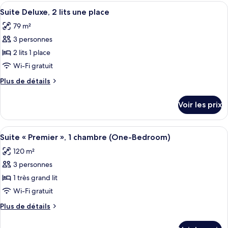
type
Afficher
Une chambre à coucher luxueuse, dotée 
1
4
de
Suite Deluxe, 2 lits une place
toutes
chambre
très
79 m²
Suite
les
grand
Deluxe,
3 personnes
photos
lit
1
pour
2 lits 1 place
très
ce
grand
Wi-Fi gratuit
lit
type
Plus
Plus de détails
de
de
chambre :
détails
Voir les prix
sur
Suite
le
Deluxe,
type
Afficher
Une chambre d’hôtel avec un grand lit
2
6
de
Suite « Premier », 1 chambre (One-Bedroom)
toutes
chambre
lits
120 m²
Suite
les
une
Deluxe,
3 personnes
photos
place
2
pour
1 très grand lit
lits
ce
une
Wi-Fi gratuit
place
type
Plus
Plus de détails
de
de
chambre :
détails