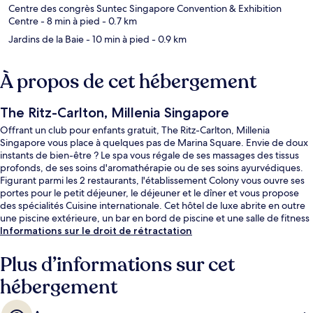
Centre des congrès Suntec Singapore Convention & Exhibition
Centre
- 8 min à pied
- 0.7 km
Jardins de la Baie
- 10 min à pied
- 0.9 km
À propos de cet hébergement
The Ritz-Carlton, Millenia Singapore
Offrant un club pour enfants gratuit, The Ritz-Carlton, Millenia
Singapore vous place à quelques pas de Marina Square. Envie de doux
instants de bien-être ? Le spa vous régale de ses massages des tissus
profonds, de ses soins d'aromathérapie ou de ses soins ayurvédiques.
Figurant parmi les 2 restaurants, l'établissement Colony vous ouvre ses
portes pour le petit déjeuner, le déjeuner et le dîner et vous propose
des spécialités Cuisine internationale. Cet hôtel de luxe abrite en outre
une piscine extérieure, un bar en bord de piscine et une salle de fitness
ouverte 24 h/24. Les autres voyageurs sont séduits par le personnel
Informations sur le droit de rétractation
attentionné et la présentation générale. L'hébergement se situe à une
très courte distance à pied des transports publics : Station Promena se
Plus d’informations sur cet
trouve à 7 min et Station Esplanade, à 11 min.
hébergement