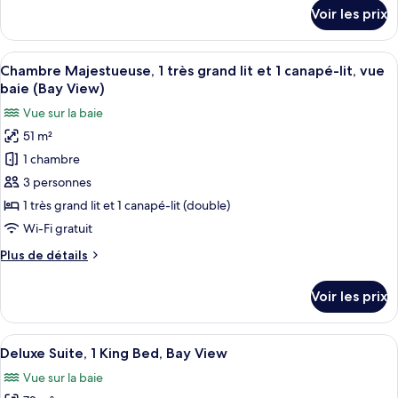
1
détails
Voir les prix
très
sur
le
grand
type
Afficher
Une chambre d’hôtel avec deux lits, un
lit,
7
de
Chambre Majestueuse, 1 très grand lit et 1 canapé-lit, vue
toutes
non-
chambre
baie (Bay View)
Chambre,
les
fumeurs
Vue sur la baie
1
photos
(View)
très
51 m²
pour
grand
1 chambre
ce
lit,
non-
type
3 personnes
fumeurs
de
1 très grand lit et 1 canapé-lit (double)
(View)
chambre :
Wi-Fi gratuit
Chambre
Plus
Plus de détails
Majestueuse,
de
1
détails
Voir les prix
sur
très
le
grand
type
Afficher
Une chambre d’hôtel dotée d’une grande
lit
8
de
Deluxe Suite, 1 King Bed, Bay View
toutes
et
chambre
Vue sur la baie
Chambre
les
1
Majestueuse,