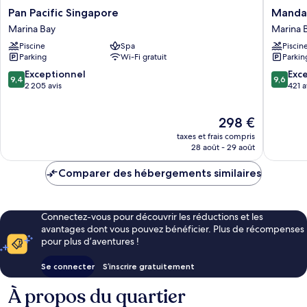
Pan
Mandari
Pan Pacific Singapore
Mandar
Pacific
Oriental
Marina Bay
Marina 
Singapore
Singapo
Piscine
Spa
Piscin
Marina
Marina
Parking
Wi-Fi gratuit
Parkin
Bay
Bay
9.4
9.6
Exceptionnel
Exc
9,4
9,6
sur
sur
2 205 avis
421 a
10,
10,
Exceptionnel,
Exceptio
Le
298 €
2 205 avis
421 avis
nouveau
taxes et frais compris
prix
28 août - 29 août
est
de
Comparer des hébergements similaires
298 €
Connectez-vous pour découvrir les réductions et les
avantages dont vous pouvez bénéficier. Plus de récompenses
pour plus d’aventures !
Se connecter
S’inscrire gratuitement
À propos du quartier