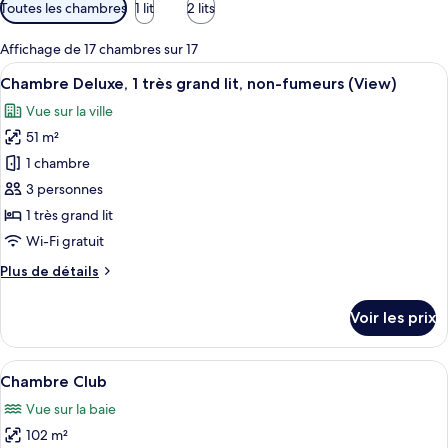
Filtres
Toutes les chambres
1 lit
2 lits
disponibles
pour
Affichage de 17 chambres sur 17
les
Afficher
Une chambre d’hôtel comprenant un lit
5
Chambre Deluxe, 1 très grand lit, non-fumeurs (View)
chambres
toutes
Vue sur la ville
les
51 m²
photos
pour
1 chambre
ce
3 personnes
type
1 très grand lit
de
Wi-Fi gratuit
chambre :
Plus
Plus de détails
Chambre
de
Deluxe,
détails
Voir les prix
1
sur
le
très
type
Afficher
Baignoire et douche séparées, baigno
grand
2
de
Chambre Club
toutes
lit,
chambre
Vue sur la baie
Chambre
les
non-
Deluxe,
102 m²
photos
fumeurs