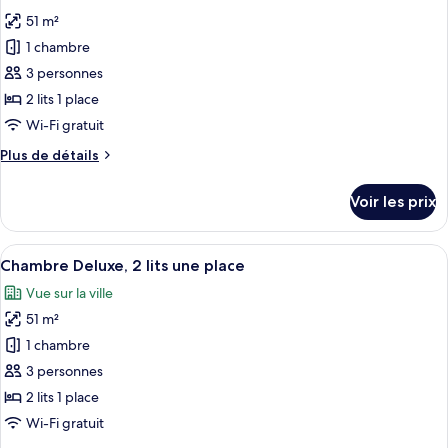
les
High
Room,
51 m²
photos
Floor
2
pour
1 chambre
(Elevated
Twin
ce
Beds,
Kallang)
3 personnes
City
type
2 lits 1 place
View,
de
Wi-Fi gratuit
High
chambre :
Floor
Plus
Plus de détails
Deluxe
(Elevated
de
Kallang)
Room,
détails
Voir les prix
2
sur
le
Twin
type
Afficher
Chambre Deluxe, 2 lits une place | Lite
Beds,
12
de
Chambre Deluxe, 2 lits une place
toutes
Bay
chambre
Vue sur la ville
Deluxe
les
View
Room,
51 m²
photos
(Deluxe
2
pour
Marina)
1 chambre
Twin
ce
Beds,
3 personnes
Bay
type
2 lits 1 place
View
de
Wi-Fi gratuit
(Deluxe
chambre :
Marina)