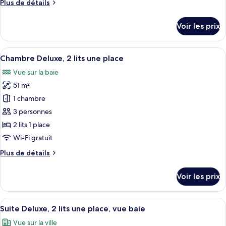
Plus
Plus de détails
Chambre
de
Deluxe,
détails
Voir les prix
2
sur
le
lits
type
Afficher
Une chambre d’hôtel avec vue sur la vi
une
13
de
Chambre Deluxe, 2 lits une place
toutes
place
chambre
Vue sur la baie
Chambre
les
Deluxe,
51 m²
photos
2
pour
1 chambre
lits
ce
une
3 personnes
place
type
2 lits 1 place
de
Wi-Fi gratuit
chambre :
Plus
Plus de détails
Chambre
de
Deluxe,
détails
Voir les prix
2
sur
le
lits
type
Afficher
Une chambre d’hôtel dotée d’une grande
une
6
de
Suite Deluxe, 2 lits une place, vue baie
toutes
place
chambre
Vue sur la ville
Chambre