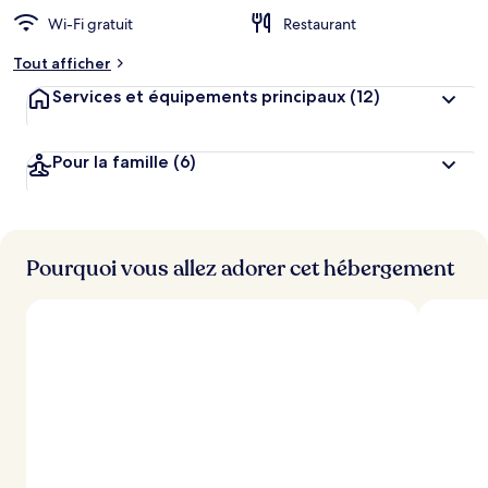
g
Wi-Fi gratuit
Restaurant
e
m
Tout afficher
e
n
Services et équipements principaux
(12)
t
s
Pour la famille
(6)
l
e
s
m
i
Pourquoi vous allez adorer cet hébergement
e
u
x
n
o
t
é
s
p