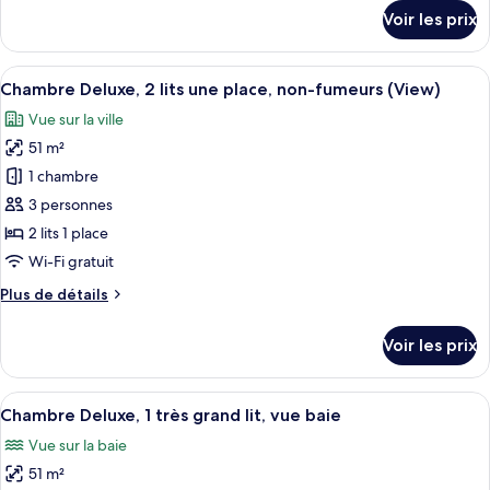
Deluxe,
détails
Voir les prix
1
sur
le
très
type
Afficher
Une chambre d’hôtel avec une grande fe
grand
5
de
Chambre Deluxe, 2 lits une place, non-fumeurs (View)
toutes
lit
chambre
Vue sur la ville
Suite
les
Deluxe,
51 m²
photos
1
pour
1 chambre
très
ce
grand
3 personnes
lit
type
2 lits 1 place
de
Wi-Fi gratuit
chambre :
Plus
Plus de détails
Chambre
de
Deluxe,
détails
Voir les prix
2
sur
le
lits
type
Afficher
Literie de qualité supérieure, couette 
une
8
de
Chambre Deluxe, 1 très grand lit, vue baie
toutes
place,
chambre
Vue sur la baie
Chambre
les
non-
Deluxe,
51 m²
photos
fumeurs
2