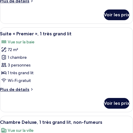
Plus
Plus de détails
Chambre
de
Deluxe,
détails
Voir les prix
1
sur
le
très
type
Afficher
Une chambre d’hôtel moderne dotée d
grand
13
de
Suite « Premier », 1 très grand lit
toutes
lit
chambre
Vue sur la baie
Chambre
les
Deluxe,
72 m²
photos
1
pour
1 chambre
très
ce
grand
3 personnes
lit
type
1 très grand lit
de
Wi-Fi gratuit
chambre :
Plus
Plus de détails
Suite
de
«
détails
Voir les prix
Premier
sur
le
»,
type
Afficher
Une chambre d’hôtel comprenant un lit
1
11
de
Chambre Deluxe, 1 très grand lit, non-fumeurs
toutes
très
chambre
Vue sur la ville
Suite
les
grand