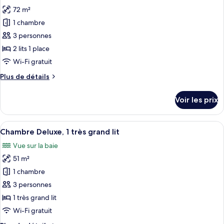
les
Deluxe,
72 m²
photos
2
pour
1 chambre
lits
ce
une
3 personnes
place
type
2 lits 1 place
de
Wi-Fi gratuit
chambre :
Plus
Plus de détails
Suite
de
Deluxe,
détails
Voir les prix
2
sur
le
lits
type
Afficher
Une chambre d’hôtel avec un lit, un c
une
12
de
Chambre Deluxe, 1 très grand lit
toutes
place,
chambre
Vue sur la baie
Suite
les
vue
Deluxe,
51 m²
photos
baie
2
pour
1 chambre
lits
ce
une
3 personnes
place,
type
1 très grand lit
vue
de
Wi-Fi gratuit
baie
chambre :