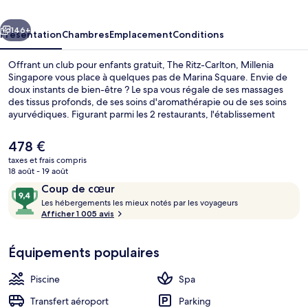
Millenia
cédent
Suivant
Singapore
146+
Présentation
Chambres
Emplacement
Conditions
Offrant un club pour enfants gratuit, The Ritz-Carlton, Millenia
Singapore vous place à quelques pas de Marina Square. Envie de
doux instants de bien-être ? Le spa vous régale de ses massages
des tissus profonds, de ses soins d'aromathérapie ou de ses soins
ayurvédiques. Figurant parmi les 2 restaurants, l'établissement
Colony vous ouvre ses portes pour le petit déjeuner, le déjeuner et
le dîner et vous propose des spécialités Cuisine internationale. Cet
Le
478 €
hôtel de luxe abrite en outre une piscine extérieure, un bar en bord
prix
taxes et frais compris
de piscine et une salle de fitness ouverte 24 h/24. Les autres
actuel
18 août - 19 août
voyageurs sont séduits par le personnel attentionné et la
Petit déjeuner buffet servi tous les j
est
Avis
9,4
présentation générale. L'hébergement se situe à une très courte
Coup de cœur
de
distance à pied des transports publics : Station Promena se trouve à
voyageurs
L
sur
Les hébergements les mieux notés par les voyageurs
478 €.
7 min et Station Esplanade, à 11 min.
e
Afficher 1 005 avis
10,
s
Coup
de
Équipements populaires
h
cœur
é
b
Piscine
Spa
e
r
Transfert aéroport
Parking