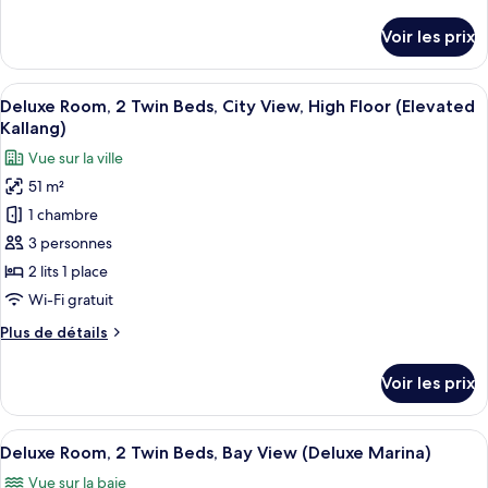
de
Majestueuse,
détails
Voir les prix
1
sur
le
très
type
Afficher
Une chambre d’hôtel avec une grande fe
grand
4
de
Deluxe Room, 2 Twin Beds, City View, High Floor (Elevated
toutes
lit
chambre
Kallang)
Chambre
les
et
Vue sur la ville
Majestueuse,
photos
1
1
51 m²
pour
canapé-
très
1 chambre
ce
lit
grand
lit
type
3 personnes
et
de
2 lits 1 place
1
chambre :
canapé-
Wi-Fi gratuit
Deluxe
lit
Plus
Plus de détails
Room,
de
2
détails
Voir les prix
sur
Twin
le
Beds,
type
Afficher
Une chambre d’hôtel avec vue sur la vi
City
9
de
Deluxe Room, 2 Twin Beds, Bay View (Deluxe Marina)
toutes
View,
chambre
Vue sur la baie
Deluxe