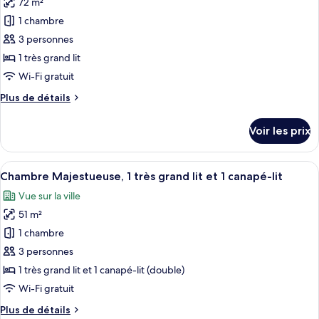
72 m²
photos
canapé-
1
pour
1 chambre
lit,
très
ce
grand
vue
3 personnes
lit
type
baie
1 très grand lit
et
de
(Bay
Wi-Fi gratuit
1
chambre :
View)
canapé-
Plus
Plus de détails
Deluxe
lit,
de
vue
Suite,
détails
baie
Voir les prix
1
sur
(Bay
le
King
View)
type
Afficher
Une chambre d’hôtel avec un lit, un bu
Bed,
5
de
Chambre Majestueuse, 1 très grand lit et 1 canapé-lit
toutes
Bay
chambre
Vue sur la ville
Deluxe
les
View
Suite,
51 m²
photos
1
pour
1 chambre
King
ce
Bed,
3 personnes
Bay
type
1 très grand lit et 1 canapé-lit (double)
View
de
Wi-Fi gratuit
chambre :
Plus
Plus de détails
Chambre