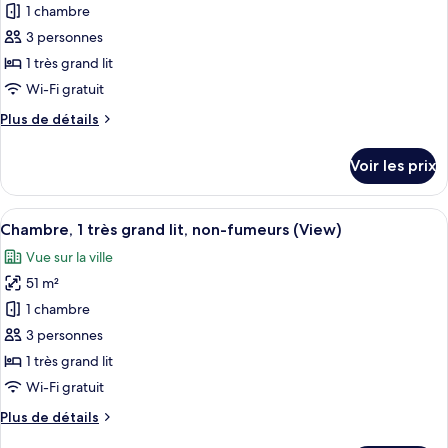
pour
(View)
1 chambre
lits
ce
une
3 personnes
place,
type
1 très grand lit
non-
de
Wi-Fi gratuit
fumeurs
chambre :
(View)
Plus
Plus de détails
Chambre
de
Deluxe,
détails
Voir les prix
1
sur
le
très
type
Afficher
Une chambre d’hôtel avec une grande fe
grand
4
de
Chambre, 1 très grand lit, non-fumeurs (View)
toutes
lit,
chambre
Vue sur la ville
Chambre
les
vue
Deluxe,
51 m²
photos
baie
1
pour
1 chambre
très
ce
grand
3 personnes
lit,
type
1 très grand lit
vue
de
Wi-Fi gratuit
baie
chambre :
Plus
Plus de détails
Chambre,
de