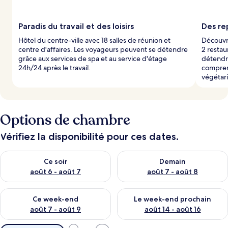
a
r
Paradis du travail et des loisirs
Des re
l
Hôtel du centre-ville avec 18 salles de réunion et
Découvre
e
centre d'affaires. Les voyageurs peuvent se détendre
2 restau
s
grâce aux services de spa et au service d'étage
détendre
24h/24 après le travail.
compren
v
végétar
o
y
a
g
e
Options de chambre
u
r
Vérifiez la disponibilité pour ces dates.
s
Vérifier la disponibilité pour ce soir août 6 - août 7
Vérifier la disponibilité pour 
Ce soir
Demain
août 6 - août 7
août 7 - août 8
Vérifier la disponibilité pour ce week-end août 7 - août 9
Vérifier la disponibilité pour 
Ce week-end
Le week-end prochain
août 7 - août 9
août 14 - août 16