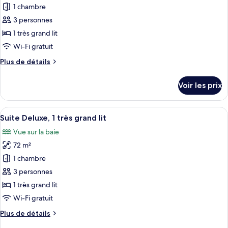
1
pour
(View)
1 chambre
très
ce
grand
3 personnes
lit,
type
1 très grand lit
non-
de
Wi-Fi gratuit
fumeurs
chambre :
(View)
Plus
Plus de détails
Chambre
de
Club
détails
Voir les prix
sur
le
type
Afficher
TV connectée, Netflix, lecteur de DVD,
11
de
Suite Deluxe, 1 très grand lit
toutes
chambre
Vue sur la baie
Chambre
les
Club
72 m²
photos
pour
1 chambre
ce
3 personnes
type
1 très grand lit
de
Wi-Fi gratuit
chambre :
Plus
Plus de détails
Suite
de