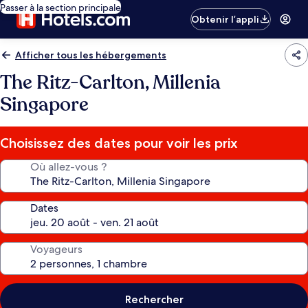
Passer à la section principale
Obtenir l’appli
Afficher tous les hébergements
The Ritz-Carlton, Millenia
Singapore
Choisissez des dates pour voir les prix
Où allez-vous ?
Dates
Voyageurs
Rechercher