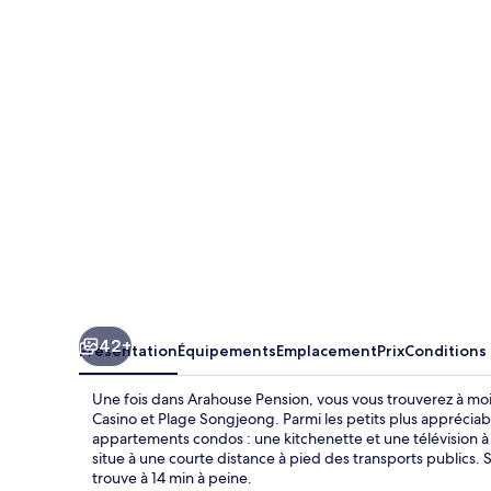
Pension
42+
Présentation
Équipements
Emplacement
Prix
Conditions
Une fois dans Arahouse Pension, vous vous trouverez à mo
Casino et Plage Songjeong. Parmi les petits plus appréciable,
appartements condos : une kitchenette et une télévision à
situe à une courte distance à pied des transports publics
trouve à 14 min à peine.