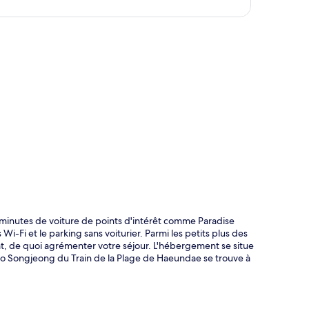
te
 minutes de voiture de points d'intérêt comme Paradise
Wi-Fi et le parking sans voiturier. Parmi les petits plus des
at, de quoi agrémenter votre séjour. L'hébergement se situe
tro Songjeong du Train de la Plage de Haeundae se trouve à