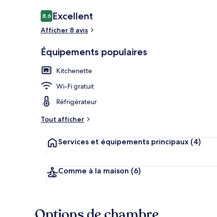
Avis
Excellent
8,6
8,6 sur 10
voyageurs
Afficher 8 avis
Télévision à 
Équipements populaires
Kitchenette
Wi-Fi gratuit
Réfrigérateur
Tout afficher
Services et équipements principaux
(4)
Comme à la maison
(6)
Options de chambre