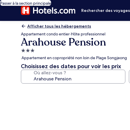
Passer à la section principale
Rechercher des voyage
Afficher tous les hébergements
Appartement condo entier
·
Hôte professionnel
Arahouse Pension
Hébergement
3.0 étoiles
Appartement en copropriété non loin de Plage Songjeong
Choisissez des dates pour voir les prix
Où allez-vous ?
Galerie
photos
de
l’hébergement
Arahouse