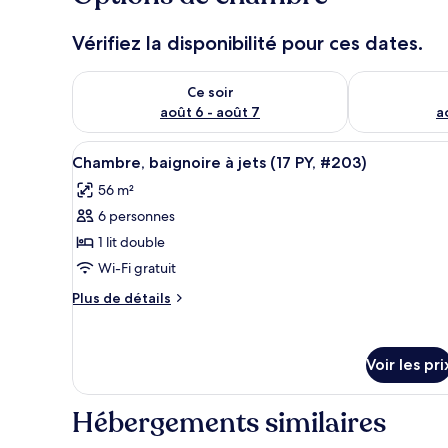
Vérifiez la disponibilité pour ces dates.
Vérifier la disponibilité pour ce soir août 6 - août 7
Vérifier la di
Ce soir
août 6 - août 7
a
Afficher
Chambre, baignoire à jets (17 PY
6
Chambre, baignoire à jets (17 PY, #203)
toutes
56 m²
les
6 personnes
photos
pour
1 lit double
ce
Wi-Fi gratuit
type
Plus
Plus de détails
de
de
chambre :
détails
sur
Chambre,
Voir les pri
le
baignoire
type
à
de
Hébergements similaires
chambre
jets
Chambre,