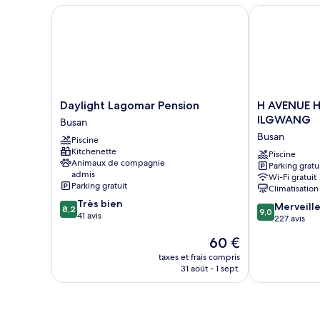
(17
baignoire
Daylight Lagomar Pension
H AVENUE H
PY,
à
#203)
jets
(17
PY,
#203)
Daylight
H
Daylight Lagomar Pension
H AVENUE 
Lagomar
AVENUE
ILGWANG
Busan
Pension
HOTEL
Busan
Piscine
Busan
GIJANG
Kitchenette
ILGWANG
Piscine
Animaux de compagnie
Parking gratu
Busan
admis
Wi-Fi gratuit
Parking gratuit
Climatisation
8.2
Très bien
9.0
Merveill
8,2
9,0
sur
41 avis
sur
227 avis
10,
10,
Le
60 €
Très
Merveilleux,
nouveau
bien,
227 avis
taxes et frais compris
prix
41 avis
31 août - 1 sept.
est
de
60 €