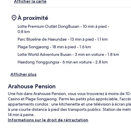
Afficher la carte
À proximité
Lotte Premium Outlet DongBusan
- 10 min à pied
-
0.8 km
Parc Blueline de Haeundae
- 13 min à pied
- 1.1 km
Car
Plage Songjeong
- 18 min à pied
- 1.6 km
Lotte World Adventure Busan
- 3 min en voiture
- 1.8 km
Haedong Yonggungsa
- 6 min en voiture
- 2.8 km
Afficher plus
Arahouse Pension
Une fois dans Arahouse Pension, vous vous trouverez à moins de 10
Casino et Plage Songjeong. Parmi les petits plus appréciable, l'accès 
appartements condos : une kitchenette et une télévision à écran pl
à une courte distance à pied des transports publics. Station de mé
14 min à peine.
Informations sur le droit de rétractation