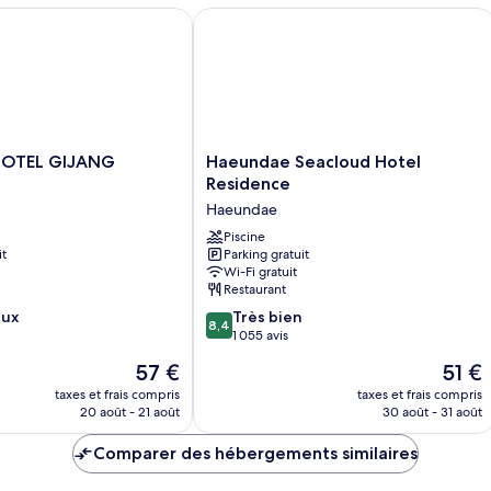
sur
Appartement
OTEL GIJANG ILGWANG
Haeundae Seacloud Hotel Residence
l'océan
Duplex,
(17
vue
partielle
PY,
sur
#303)
l'océan
(17
PY,
Haeundae
HOTEL GIJANG
Haeundae Seacloud Hotel
#303)
Seacloud
Residence
Hotel
Haeundae
Residence
Haeundae
Piscine
it
Parking gratuit
Wi-Fi gratuit
Restaurant
8.4
eux
Très bien
8,4
sur
1 055 avis
10,
Le
Le
57 €
51 €
Très
nouveau
nouve
bien,
taxes et frais compris
taxes et frais compris
prix
prix
20 août - 21 août
30 août - 31 août
1 055 avis
est
est
de
de
Comparer des hébergements similaires
57 €
51 €