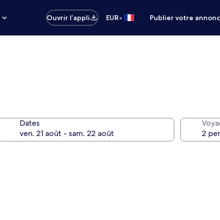
•
s
Ouvrir l’appli
EUR
Publier votre annon
Dates
Voya