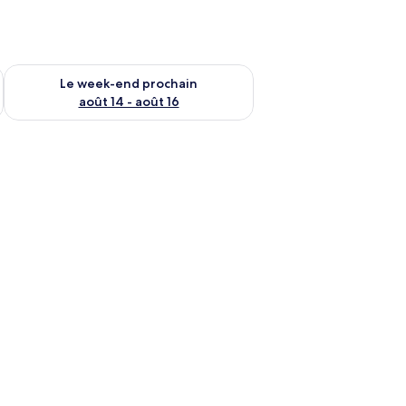
-end août 7 - août 9
Vérifier la disponibilité pour le week-end prochain août 14 - a
Le week-end prochain
août 14 - août 16