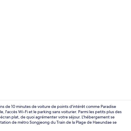
Appartement 
ins de 10 minutes de voiture de points d'intérêt comme Paradise
 l'accès Wi-Fi et le parking sans voiturier. Parmi les petits plus des
 écran plat, de quoi agrémenter votre séjour. L'hébergement se
Télévision à 
. Station de métro Songjeong du Train de la Plage de Haeundae se