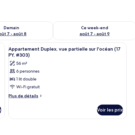
sponibilité pour demain août 7 - août 8
Vérifier la disponibilité pour ce week
Demain
Ce week-end
oût 7 - août 8
août 7 - août 9
, #203) | Coin séjour | Télévision à écran plat
Afficher
Télévision à écran plat
9
Appartement Duplex, vue partielle sur l'océan (17
toutes
PY, #303)
les
56 m²
photos
6 personnes
pour
1 lit double
ce
type
Wi-Fi gratuit
de
Plus
Plus de détails
chambre :
de
détails
Appartement
x
Voir les prix
sur
Duplex,
le
vue
type
partielle
de
chambre