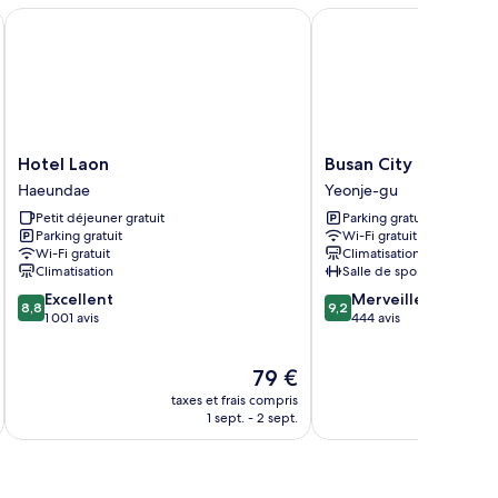
Hotel Laon
Busan City Hotel
Hotel
Busan
Hotel Laon
Busan City Hotel
Laon
City
Haeundae
Yeonje-gu
Haeundae
Hotel
Petit déjeuner gratuit
Parking gratuit
Yeonje-
Parking gratuit
Wi-Fi gratuit
gu
Wi-Fi gratuit
Climatisation
Climatisation
Salle de sport
8.8
9.2
Excellent
Merveilleux
8,8
9,2
sur
sur
1 001 avis
444 avis
10,
10,
Excellent,
Merveilleux,
Le
79 €
1 001 avis
444 avis
au
nouveau
taxes et frais compris
tax
prix
1 sept. - 2 sept.
est
de
79 €