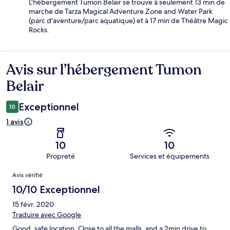
L'hébergement Tumon Belair se trouve à seulement 13 min de
marche de Tarza Magical Adventure Zone and Water Park
(parc d'aventure/parc aquatique) et à 17 min de Théâtre Magic
Rocks.
Avis sur l’hébergement Tumon
Avis
Belair
Exceptionnel
10
1 avis
10
10
Propreté
Services et équipements
Avis
Avis vérifié
10/10 Exceptionnel
15 févr. 2020
Traduire avec Google
Good, safe location. Close to all the malls, and a 2min drive to