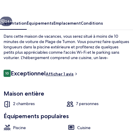
cédent
Suivant
24+
Présentation
Équipements
Emplacement
Conditions
Dans cette maison de vacances, vous serez situé à moins de 10
minutes de voiture de Plage de Tumon. Vous pourrez faire quelques
longueurs dans la piscine extérieure et profiterez de quelques
petits plus appréciables comme l'accès Wi-Fi et le parking sans
voiturier. L'hébergement comprend une cuisine, un lave-
linge/sèche-linge et une baignoire relaxante profonde.
Avis
Exceptionnel
10
Afficher 1 avis
10 sur 10
voyageurs
Jardin
Maison entière
2 chambres
7 personnes
Équipements populaires
Piscine
Cuisine