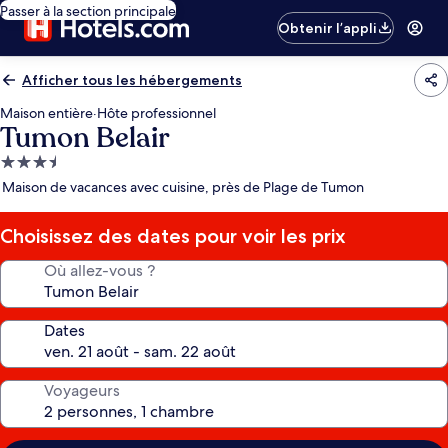
Passer à la section principale
Obtenir l’appli
Afficher tous les hébergements
Maison entière
·
Hôte professionnel
Tumon Belair
Hébergement
3.5 étoiles
Maison de vacances avec cuisine, près de Plage de Tumon
Choisissez des dates pour voir les prix
Où allez-vous ?
Dates
Voyageurs