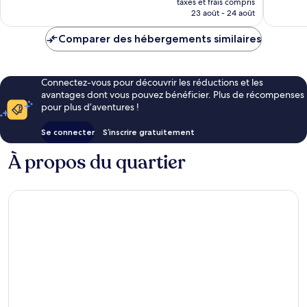
1 708 avis
taxes et frais compris
prix
23 août - 24 août
est
de
Comparer des hébergements similaires
85 €
Connectez-vous pour découvrir les réductions et les
avantages dont vous pouvez bénéficier. Plus de récompenses
pour plus d’aventures !
Se connecter
S’inscrire gratuitement
À propos du quartier