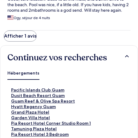
the beach. Pool was nice, if a little old. If you have kids, having 2
rooms and 2mbathrooms is a god send. Will stay here again.
Ogy, séjour de 4 nuits
Afficher 1 avis
Continuez vos recherches
Hébergements
L
Pacific Islands Club Guam
i
L
Dusit Beach Resort Guam
e
i
L
Guam Reef & Olive Spa Resort
n
e
i
L
Hyatt Regency Guam
o
n
e
i
L
Grand Plaza Hotel
u
o
n
e
i
L
Garden Villa Hotel
v
u
o
n
e
i
L
Pia Resort Hotel Corner Studio Room 1
r
v
u
o
n
e
i
L
Tamuning Plaza Hotel
a
r
v
u
o
n
e
i
L
Pia Resort Hotel 3 Bedroom