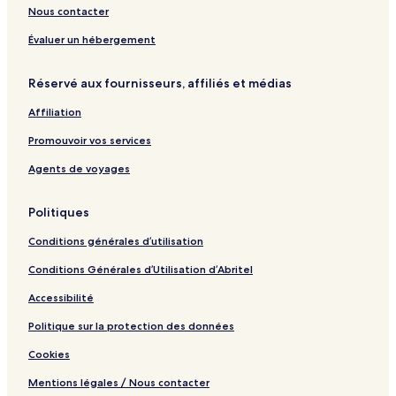
a
d
Nous contacter
m
S
b
p
Évaluer un hébergement
y
a
I
Réservé aux fournisseurs, affiliés et médias
H
G
Affiliation
Promouvoir vos services
Agents de voyages
Politiques
Conditions générales d’utilisation
Conditions Générales d’Utilisation d’Abritel
Accessibilité
Politique sur la protection des données
Cookies
Mentions légales / Nous contacter