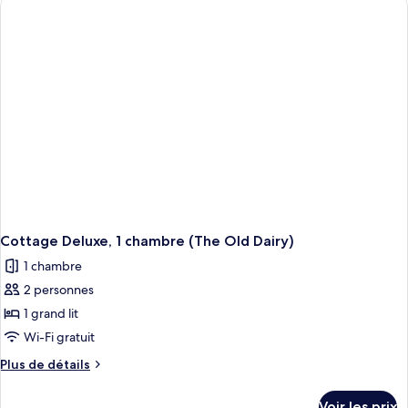
Cottage Deluxe, 1 chambre (The Old Dairy)
1 chambre
2 personnes
1 grand lit
Wi-Fi gratuit
Plus
Plus de détails
de
détails
Voir les prix