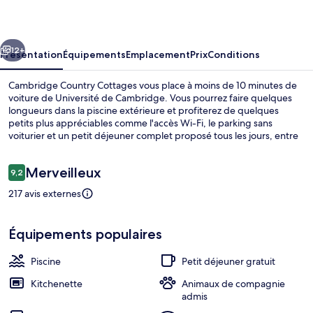
Cottages
cédent
Suivant
12+
Présentation
Équipements
Emplacement
Prix
Conditions
Cambridge Country Cottages vous place à moins de 10 minutes de
voiture de Université de Cambridge. Vous pourrez faire quelques
longueurs dans la piscine extérieure et profiterez de quelques
petits plus appréciables comme l'accès Wi-Fi, le parking sans
voiturier et un petit déjeuner complet proposé tous les jours, entre
08 h 00 et 09 h 00. Parmi les petits plus des logements : une
kitchenette et une télévision à écran plat, de quoi agrémenter votre
Avis
Merveilleux
séjour.
9,2
9,2 sur 10
voyageurs
217 avis externes
Télévision à écran plat
Équipements populaires
Piscine
Petit déjeuner gratuit
Kitchenette
Animaux de compagnie
admis