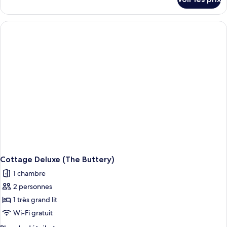
sur
le
type
de
chambre
Cottage
Deluxe,
1
chambre
(The
Old
Dairy)
Cottage Deluxe (The Buttery)
1 chambre
2 personnes
1 très grand lit
Wi-Fi gratuit