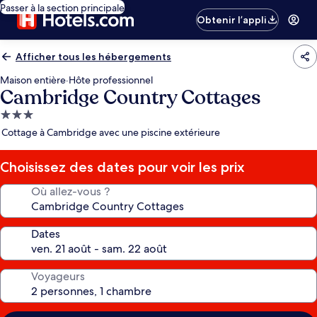
Passer à la section principale
Obtenir l’appli
Afficher tous les hébergements
Maison entière
·
Hôte professionnel
Cambridge Country Cottages
Hébergement
3.0 étoiles
Cottage à Cambridge avec une piscine extérieure
Choisissez des dates pour voir les prix
Où allez-vous ?
Dates
Voyageurs