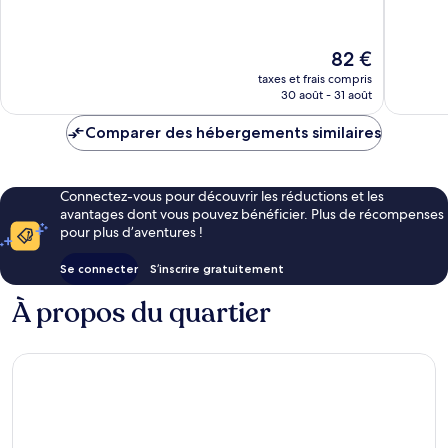
10,
10,
Cambri
Merveilleux,
Très
735 avis
bien,
Le
82 €
806 avis
nouveau
taxes et frais compris
prix
30 août - 31 août
est
de
Comparer des hébergements similaires
82 €
Connectez-vous pour découvrir les réductions et les
avantages dont vous pouvez bénéficier. Plus de récompenses
pour plus d’aventures !
Se connecter
S’inscrire gratuitement
À propos du quartier