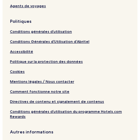
u
c
l
Agents de voyages
s
t
e
A
i
g
Politiques
c
o
e
c
n
-
Conditions générales d’utilisation
o
b
C
m
y
a
Conditions Générales d’Utilisation d’Abritel
m
H
m
o
i
p
Accessibilité
d
l
u
a
t
s
Politique sur la protection des données
t
o
A
Cookies
i
n
c
o
c
Mentions légales / Nous contacter
n
o
m
Comment fonctionne notre site
m
o
Directives de contenu et signalement de contenus
d
Conditions générales d’utilisation du programme Hotels.com
a
Rewards
t
i
o
Autres informations
n