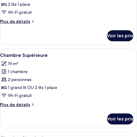
ce
2 lits 1 place
type
Wi-Fi gratuit
de
Plus
Plus de détails
chambre :
de
Premium
détails
Voir les prix
sur
Room
le
with
type
Afficher
Une chambre d’hôtel avec un grand lit
Canal
7
de
Chambre Supérieure
toutes
View
chambre
19 m²
Premium
les
Room
1 chambre
photos
with
pour
2 personnes
Canal
ce
View
1 grand lit OU 2 lits 1 place
type
Wi-Fi gratuit
de
Plus
Plus de détails
chambre :
de
Chambre
détails
Voir les prix
sur
Supérieure
le
type
Afficher
Une chambre d’hôtel avec un grand lit