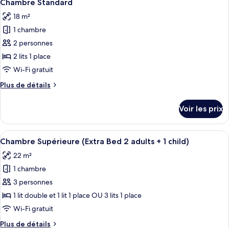
5
de
Chambre Standard
toutes
chambre
18 m²
Chambre
les
Supérieure
1 chambre
photos
pour
2 personnes
ce
2 lits 1 place
type
Wi-Fi gratuit
de
Plus
Plus de détails
chambre :
de
Chambre
détails
Voir les prix
sur
Standard
le
type
Afficher
Une chambre d’hôtel avec un grand lit
7
de
Chambre Supérieure (Extra Bed 2 adults + 1 child)
toutes
chambre
22 m²
Chambre
les
Standard
1 chambre
photos
pour
3 personnes
ce
1 lit double et 1 lit 1 place OU 3 lits 1 place
type
Wi-Fi gratuit
de
Plus
Plus de détails