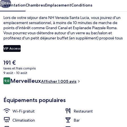
59+
Présentation
Chambres
Emplacement
Conditions
Lors de votre séjour dans NH Venezia Santa Lucia, vous jouirez d'un
emplacement sensationnel, à moins de 10 minutes de marche de
points d'intérêt comme Grand Canal et Esplanade Piazzale Roma.
Vous pourrez vous détendre autour d'un verre au bar/salon et
profiterez d'un petit déjeuner buffet (en supplément) proposé tous
les jours. Parmi les avantages offerts par cet hébergement : une
terrasse et un jardin. Les autres voyageurs adorent le personnel
VIP Access
attentionné et l'emplacement.
Le
191 €
Extérieur
prix
taxes et frais compris
actuel
9 août - 10 août
est
Avis
Merveilleux
9,0
Afficher 1 005 avis
de
9,0 sur 10
voyageurs
191 €.
Équipements populaires
Wi-Fi gratuit
Restaurant
Climatisation
Bar