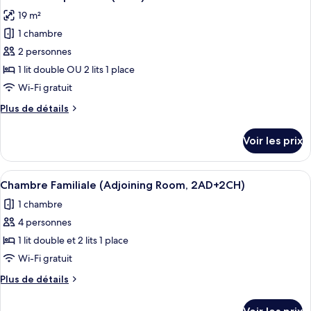
toutes
3
chambre
19 m²
Chambre
les
adults)
Premium
1 chambre
photos
(Extra
pour
2 personnes
Bed
ce
3
1 lit double OU 2 lits 1 place
adults)
type
Wi-Fi gratuit
de
Plus
Plus de détails
chambre :
de
Chambre
détails
Voir les prix
sur
Supérieure
le
(View)
type
Afficher
Une chambre d’hôtel avec un grand lit
5
de
Chambre Familiale (Adjoining Room, 2AD+2CH)
toutes
chambre
1 chambre
Chambre
les
Supérieure
4 personnes
photos
(View)
pour
1 lit double et 2 lits 1 place
ce
Wi-Fi gratuit
type
Plus
Plus de détails
de
de
chambre :
détails