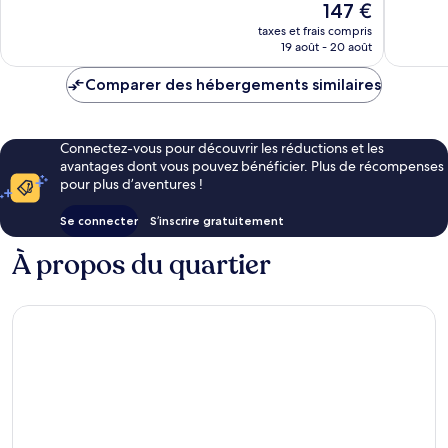
Le
147 €
Très
nouveau
bien,
taxes et frais compris
prix
19 août - 20 août
1 002 av
est
de
Comparer des hébergements similaires
147 €
Connectez-vous pour découvrir les réductions et les
avantages dont vous pouvez bénéficier. Plus de récompenses
pour plus d’aventures !
Se connecter
S’inscrire gratuitement
À propos du quartier