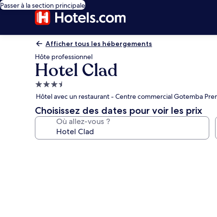
Passer à la section principale
Afficher tous les hébergements
Hôte professionnel
Hotel Clad
Hébergement
3.5 étoiles
Hôtel avec un restaurant - Centre commercial Gotemba Pre
Choisissez des dates pour voir les prix
Où allez-vous ?
Galerie
photos
de
l’hébergement
Hotel