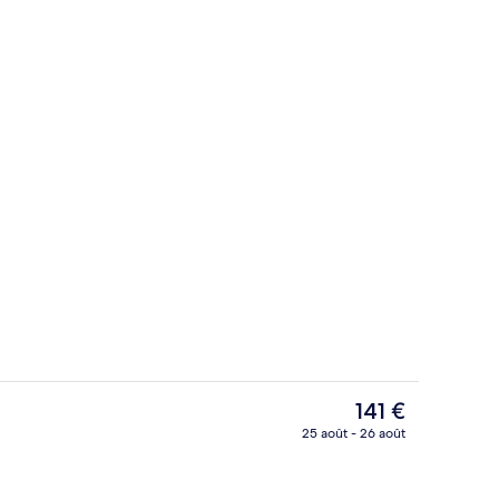
udes
Hall
Le
141 €
prix
25 août - 26 août
actuel
udes
Restaurant
est
de