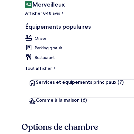
Avis
Merveilleux
9,2
9,2 sur 10
voyageurs
Afficher 848 avis
Hall
Équipements populaires
Onsen
Parking gratuit
Restaurant
Tout afficher
Services et équipements principaux
(7)
Comme à la maison
(6)
Options de chambre