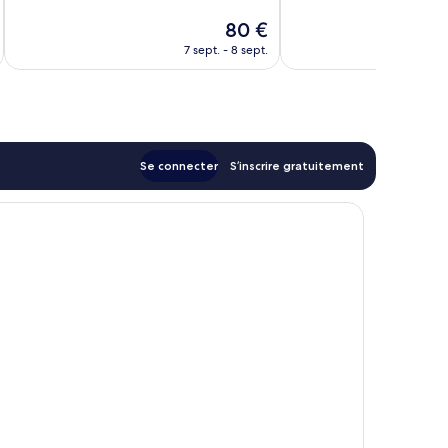
10,
10,
Le
80 €
Exceptionnel,
Excellent,
nouveau
669 avis
264 avis
7 sept. - 8 sept.
prix
est
de
80 €
Se connecter
S’inscrire gratuitement