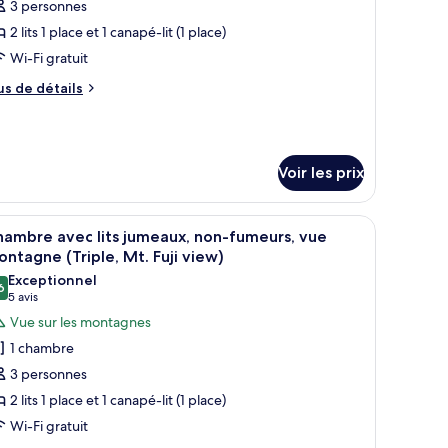
ew
3 personnes
hotos
moking,
luxe
our
2 lits 1 place et 1 canapé-lit (1 place)
on-
e
oking,
Wi-Fi gratuit
ype
ax
us
us de détails
e
e
x
hambre :
tails
r
hambre
vec
Voir les prix
pe
ts
e
hambre
umeaux,
gne.
 canapé, une vue sur la ville et une grande fenêtre avec des rideaux.
fficher
Une chambre d’hôtel avec deux lits, une grande
hambre
7
ambre avec lits jumeaux, non-fumeurs, vue
on-
outes
ec
ntagne (Triple, Mt. Fuji view)
umeurs
s
s
Exceptionnel
riple)
meaux,
6
hotos
9,6 sur 10
(5 avis)
5 avis
n-
our
meurs
Vue sur les montagnes
e
riple)
1 chambre
ype
3 personnes
e
2 lits 1 place et 1 canapé-lit (1 place)
hambre :
Wi-Fi gratuit
hambre