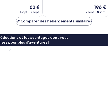
Exceptionnel,
Le
Le
62 €
196 €
124 avis
nouveau
nouveau
1 sept. - 2 sept.
7 sept. - 8 sept.
prix
prix
est
est
Comparer des hébergements similaires
de
de
62 €
196 €
réductions et les avantages dont vous
ses pour plus d’aventures !