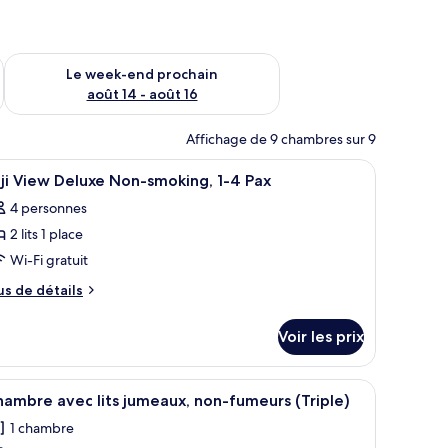
-end août 7 - août 9
Vérifier la disponibilité pour le week-end prochain août 14 - a
Le week-end prochain
août 14 - août 16
Affichage de 9 chambres sur 9
aux occultants
fficher
Intérieur
2
ji View Deluxe Non-smoking, 1-4 Pax
outes
4 personnes
s
2 lits 1 place
hotos
our
Wi-Fi gratuit
e
us
us de détails
ype
e
tails
e
Voir les prix
r
hambre :
ji
pe
e petite table et un canapé.
fficher
Une chambre d’hôtel avec deux lits, une petit
5
iew
e
ambre avec lits jumeaux, non-fumeurs (Triple)
outes
hambre
eluxe
1 chambre
ji
s
on-