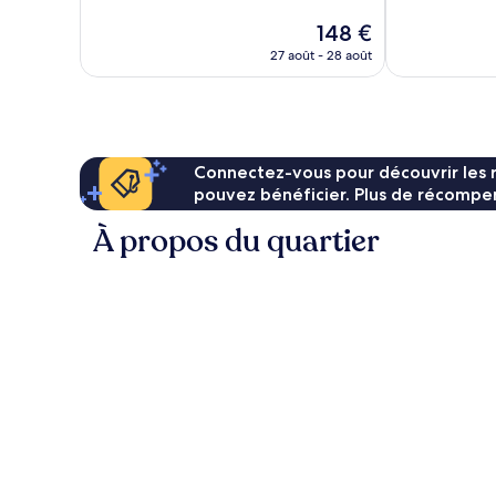
Exceptionnel,
Excellent,
Le
148 €
747 avis
382 avis
nouveau
27 août - 28 août
prix
est
de
148 €
Connectez-vous pour découvrir les 
pouvez bénéficier. Plus de récompen
À propos du quartier