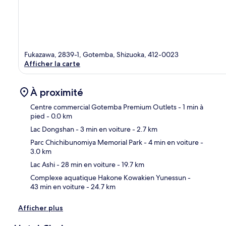
Fukazawa, 2839-1, Gotemba, Shizuoka, 412-0023
Afficher la carte
À proximité
Centre commercial Gotemba Premium Outlets
- 1 min à
pied
- 0.0 km
Lac Dongshan
- 3 min en voiture
- 2.7 km
Car
Parc Chichibunomiya Memorial Park
- 4 min en voiture
-
3.0 km
Lac Ashi
- 28 min en voiture
- 19.7 km
Complexe aquatique Hakone Kowakien Yunessun
-
43 min en voiture
- 24.7 km
Afficher plus