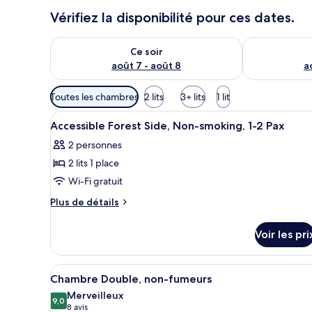
Vérifiez la disponibilité pour ces dates.
Vérifier la disponibilité pour ce soir août 7 - août 8
Vérifier la di
Ce soir
août 7 - août 8
a
Filtres
Toutes les chambres
2 lits
3+ lits
1 lit
disponibles
Afficher
Coffres-forts dans les chambre
pour
1
Accessible Forest Side, Non-smoking, 1-2 Pax
toutes
les
2 personnes
les
chambres
2 lits 1 place
photos
pour
Wi-Fi gratuit
ce
Plus
Plus de détails
type
de
détails
de
Voir les pri
sur
chambre :
le
Accessible
type
Afficher
Une chambre d’hôtel moderne éq
5
Forest
de
Chambre Double, non-fumeurs
toutes
chambre
Side,
Merveilleux
Accessible
les
9,0
9,0 sur 10
(8 avis)
8 avis
Non-