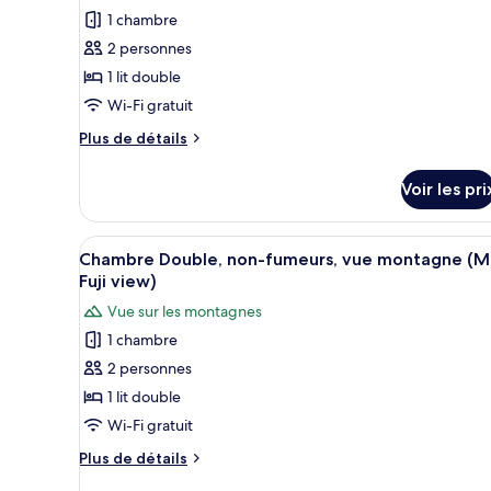
Forest
photos
smoking,
1 chambre
Side,
pour
Non-
1-
2 personnes
ce
smoking,
2
1 lit double
1-
type
Pax
2
Wi-Fi gratuit
de
Pax
chambre :
Plus
Plus de détails
de
Chambre
détails
Double,
Voir les pri
sur
non-
le
fumeurs
type
Afficher
Une chambre d’hôtel moderne av
7
de
Chambre Double, non-fumeurs, vue montagne (M
toutes
chambre
Fuji view)
Chambre
les
Vue sur les montagnes
Double,
photos
non-
1 chambre
pour
fumeurs
2 personnes
ce
type
1 lit double
de
Wi-Fi gratuit
chambre :
Plus
Plus de détails
Chambre
de