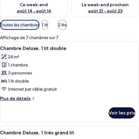
Vérifier la disponibilité pour ce week-end août 14 - août 16
Vérifier la disponibilité pour
Ce week-end
Le week-end prochain
août 14 - août 16
août 21 - août 23
Filtres
Toutes les chambres
1 lit
2 lits
disponibles
pour
Affichage de 7 chambres sur 7
les
Afficher
Une chambre d’hôtel équipée d’un burea
12
Chambre Deluxe, 1 lit double
chambres
toutes
24 m²
les
1 chambre
photos
pour
3 personnes
ce
1 lit double
type
Internet par câble gratuit
de
Plus
Plus de détails
chambre :
de
Chambre
détails
Voir les prix
sur
Deluxe,
le
1
type
Afficher
Une chambre d’hôtel équipée d’un burea
lit
11
de
Chambre Deluxe, 1 très grand lit
toutes
double
chambre