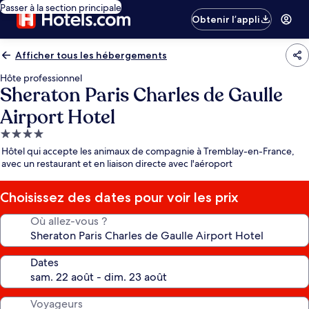
Passer à la section principale
Obtenir l’appli
Afficher tous les hébergements
Hôte professionnel
Sheraton Paris Charles de Gaulle
Airport Hotel
Hébergement
4.0 étoiles
Hôtel qui accepte les animaux de compagnie à Tremblay-en-France,
avec un restaurant et en liaison directe avec l'aéroport
Choisissez des dates pour voir les prix
Où allez-vous ?
Dates
Voyageurs