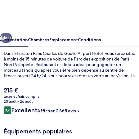
Sheraton
Paris
Charles
de
cédent
Suivant
Gaulle
83+
Présentation
Chambres
Emplacement
Conditions
Airport
Dans Sheraton Paris Charles de Gaulle Airport Hotel, vous serez situé
Hotel
à moins de 15 minutes de voiture de Parc des expositions de Paris
Nord Villepinte. Restaurant est le lieu idéal pour grignoter un
morceau tandis qu'après vous être bien dépensé au centre de
fitness ouvert 24 h/24, vous pourrez siroter un verre au bar/salon. La
literie de qualité et le personnel attentionné remportent un franc
succès auprès des autres voyageurs. L'hébergement se situe à une
Le
215 €
très courte distance à pied des transports publics : Station
prix
taxes et frais compris
Terminal 2E - Portes M se trouve à 10 min et Station Terminal 2E -
actuel
25 août - 26 août
Portes K, à 10 min.
Extérieur
est
Avis
Excellent
8,6
Afficher 2 365 avis
de
8,6 sur 10
voyageurs
215 €.
Équipements populaires