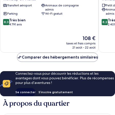
CDG
Paris
Transfert aéroport
Animaux de compagnie
Petit 
Airport
Charles
admis
Anima
Tremblay-
de
Parking
Wi-Fi gratuit
admis
en-
Gaulle
8.0
8.2
France
Très bien
Airport
Trè
8,0
8,2
sur
sur
4 791 avis
Trembla
2 401
10,
10,
en-
Très
Très
France
Le
108 €
bien,
bien,
nouveau
4 791 avis
2 401 avi
taxes et frais compris
prix
21 août - 22 août
est
de
Comparer des hébergements similaires
108 €
Connectez-vous pour découvrir les réductions et les
avantages dont vous pouvez bénéficier. Plus de récompenses
pour plus d’aventures !
Se connecter
S’inscrire gratuitement
À propos du quartier