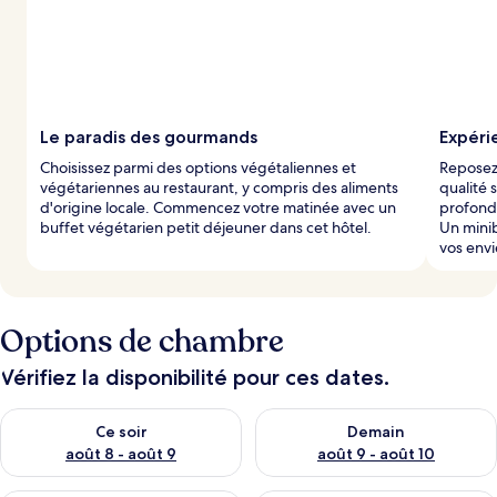
Le paradis des gourmands
Expéri
Choisissez parmi des options végétaliennes et
Reposez-
végétariennes au restaurant, y compris des aliments
qualité 
d'origine locale. Commencez votre matinée avec un
profonde
buffet végétarien petit déjeuner dans cet hôtel.
Un minib
vos envi
Options de chambre
Vérifiez la disponibilité pour ces dates.
Vérifier la disponibilité pour ce soir août 8 - août 9
Vérifier la disponibilité pour 
Ce soir
Demain
août 8 - août 9
août 9 - août 10