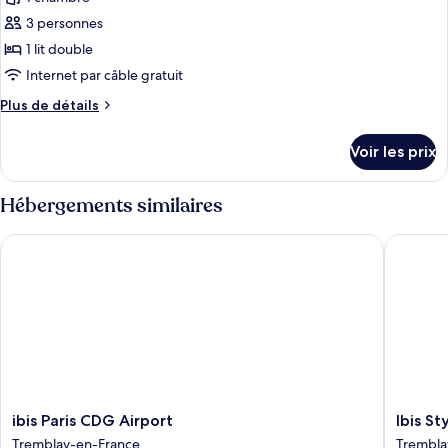
photos
place
2
pour
3 personnes
lits
ce
une
1 lit double
place
type
Internet par câble gratuit
de
Plus
Plus de détails
chambre :
de
Suite
détails
Voir les prix
sur
Junior,
le
1
type
Hébergements similaires
lit
de
double
chambre
ibis Paris CDG Airport
Ibis Styl
Suite
Junior,
1
lit
double
ibis
Ibis
ibis Paris CDG Airport
Ibis St
Paris
Styles
Tremblay-en-France
Trembla