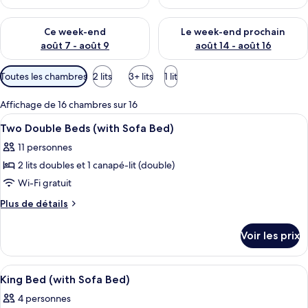
Vérifier la disponibilité pour ce week-end août 7 - août 9
Vérifier la disponibilité pour 
Ce week-end
Le week-end prochain
août 7 - août 9
août 14 - août 16
Filtres
Toutes les chambres
2 lits
3+ lits
1 lit
disponibles
pour
Affichage de 16 chambres sur 16
les
Afficher
Une chambre d’hôtel avec deux lits, un
7
Two Double Beds (with Sofa Bed)
chambres
toutes
11 personnes
les
2 lits doubles et 1 canapé-lit (double)
photos
pour
Wi-Fi gratuit
ce
Plus
Plus de détails
type
de
détails
de
Voir les prix
sur
chambre :
le
Two
type
Afficher
Une chambre d’hôtel avec un canapé, un
7
Double
de
King Bed (with Sofa Bed)
toutes
chambre
Beds
4 personnes
Two
les