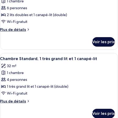
King
1 chambre
photos
Sofa
Bed/tub
pour
6 personnes
(with
Bed)
ce
Sofa
2 lits doubles et 1 canapé-lit (double)
Bed)
type
Wi-Fi gratuit
de
Plus
Plus de détails
chambre :
de
Chambre,
détails
Voir les prix
sur
plusieurs
le
lits
type
Afficher
Chambre Standard, 1 très grand lit et 1
1
de
Chambre Standard, 1 très grand lit et 1 canapé-lit
toutes
chambre
32 m²
Chambre,
les
plusieurs
1 chambre
photos
lits
pour
4 personnes
ce
1 très grand lit et 1 canapé-lit (double)
type
Wi-Fi gratuit
de
Plus
Plus de détails
chambre :
de
Chambre
détails
Voir les prix
sur
Standard,