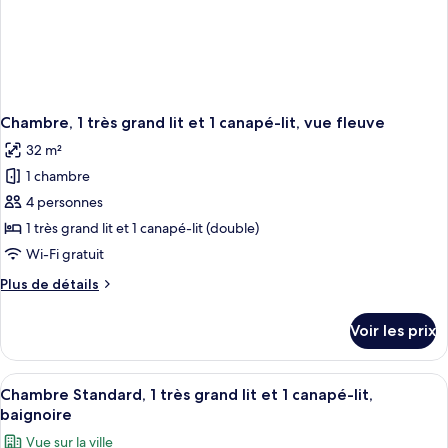
Chambre, 1 très grand lit et 1 canapé-lit, vue fleuve
32 m²
1 chambre
4 personnes
1 très grand lit et 1 canapé-lit (double)
Wi-Fi gratuit
Plus
Plus de détails
de
détails
Voir les prix
sur
le
type
Afficher
Chambre Standard, 1 très grand lit et 1
1
de
Chambre Standard, 1 très grand lit et 1 canapé-lit,
toutes
chambre
baignoire
Chambre,
les
Vue sur la ville
1