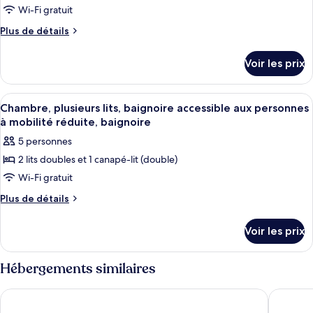
Wi-Fi gratuit
Plus
Plus de détails
de
détails
Voir les prix
sur
le
type
Afficher
Chambre, plusieurs lits, baignoire acc
1
de
Chambre, plusieurs lits, baignoire accessible aux personnes
toutes
chambre
à mobilité réduite, baignoire
Chambre,
les
5 personnes
plusieurs
photos
lits,
2 lits doubles et 1 canapé-lit (double)
pour
douche
Wi-Fi gratuit
ce
accessible
en
type
Plus
Plus de détails
fauteuil
de
de
roulant
détails
chambre :
Voir les prix
sur
Chambre,
le
plusieurs
type
Hébergements similaires
de
lits,
chambre
baignoire
La Quinta Inn & Suites by Wyndham San Antonio Riverwalk
La Quint
Chambre,
accessible
plusieurs