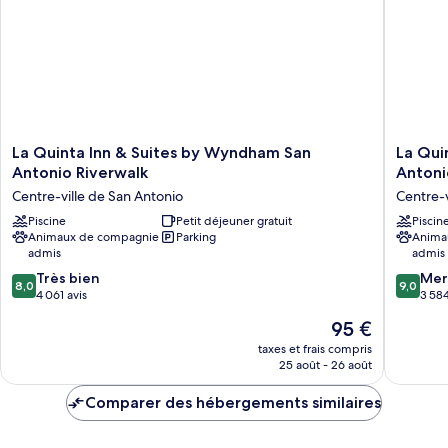
aux
lits,
baignoire
personnes
accessible
à
aux
mobilité
personnes
à
réduite,
mobilité
baignoire
réduite,
La
La
La Quinta Inn & Suites by Wyndham San
La Qui
baignoire
Quinta
Quinta
Antonio Riverwalk
Anton
Inn
Inn
Centre-ville de San Antonio
Centre-v
&
&
Suites
Piscine
Petit déjeuner gratuit
Suites
Piscin
Animaux de compagnie
Parking
Anima
by
by
admis
admis
Wyndham
Wyndh
San
San
8.0
9.0
Très bien
Mer
8,0
9,0
Antonio
Antonio
sur
sur
4 061 avis
3 584
Riverwalk
Downto
10,
10,
Le
95 €
Centre-
Centre-
Très
Merveill
nouveau
ville
ville
bien,
3 584 av
taxes et frais compris
prix
de
25 août - 26 août
de
4 061 avis
est
San
San
de
Antonio
Comparer des hébergements similaires
Antonio
95 €