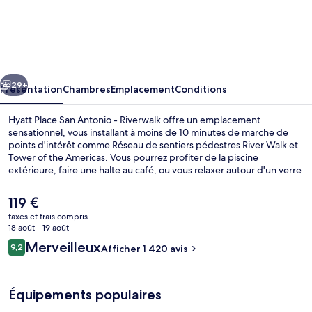
Hyatt
Place
San
Antonio
cédent
Suivant
-
29+
Présentation
Chambres
Emplacement
Conditions
Riverwalk
Hyatt Place San Antonio - Riverwalk offre un emplacement
sensationnel, vous installant à moins de 10 minutes de marche de
points d'intérêt comme Réseau de sentiers pédestres River Walk et
Tower of the Americas. Vous pourrez profiter de la piscine
extérieure, faire une halte au café, ou vous relaxer autour d'un verre
au bar/salon. Au menu des petits plus offerts sur place, on trouve
une salle de fitness ouverte 24 h/24, une salle de fitness et un
Le
119 €
snack-bar/une épicerie fine. Sympa non ? Le personnel attentionné
prix
taxes et frais compris
et le petit déjeuner remportent un franc succès auprès des autres
actuel
18 août - 19 août
voyageurs.
Literie de qualité supérieure, coffres-
est
Avis
Merveilleux
9,2
Afficher 1 420 avis
de
9,2 sur 10
voyageurs
119 €.
Équipements populaires