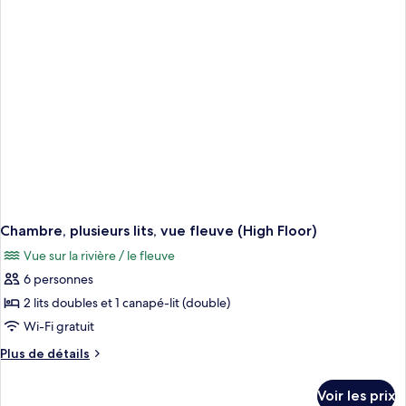
chambre
Chambre,
1
très
grand
lit
et
1
canapé-
lit,
vue
ville
(High
Floor)
Chambre, plusieurs lits, vue fleuve (High Floor)
Vue sur la rivière / le fleuve
6 personnes
2 lits doubles et 1 canapé-lit (double)
Wi-Fi gratuit
Plus
Plus de détails
de
détails
Voir les prix
sur