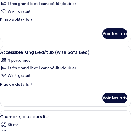
(with
Double
1 très grand lit et 1 canapé-lit (double)
photos
Sofa
Beds
pour
Wi-Fi gratuit
(with
Bed)
ce
Sofa
Plus
Plus de détails
Bed)
type
de
détails
de
Voir les prix
sur
chambre :
le
King
type
Afficher
Une chambre d’hôtel comprenant un lit
7
Bed
de
Accessible King Bed/tub (with Sofa Bed)
toutes
chambre
(with
4 personnes
King
les
Sofa
Bed
1 très grand lit et 1 canapé-lit (double)
photos
Bed)
(with
pour
Wi-Fi gratuit
Sofa
ce
Bed)
Plus
Plus de détails
type
de
détails
de
Voir les prix
sur
chambre :
le
Accessible
type
Afficher
Chambre, plusieurs lits | Literie de qu
2
King
de
Chambre, plusieurs lits
toutes
chambre
Bed/tub
35 m²
Accessible
les
(with