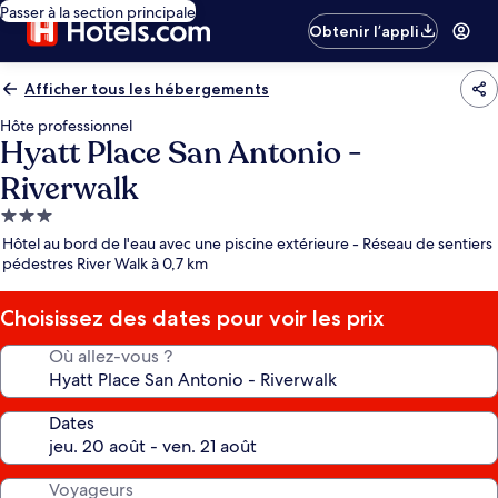
Passer à la section principale
Obtenir l’appli
Afficher tous les hébergements
Hôte professionnel
Hyatt Place San Antonio -
Riverwalk
Hébergement
3.0 étoiles
Hôtel au bord de l'eau avec une piscine extérieure - Réseau de sentiers
pédestres River Walk à 0,7 km
Choisissez des dates pour voir les prix
Où allez-vous ?
Dates
Voyageurs