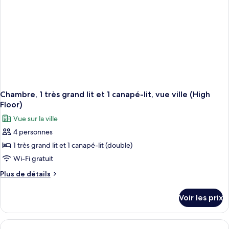
lits,
Floor)
vue
ville
(High
Floor)
Chambre, 1 très grand lit et 1 canapé-lit, vue ville (High
Floor)
Vue sur la ville
4 personnes
1 très grand lit et 1 canapé-lit (double)
Wi-Fi gratuit
Plus
Plus de détails
de
détails
Voir les prix
sur
le
type
de