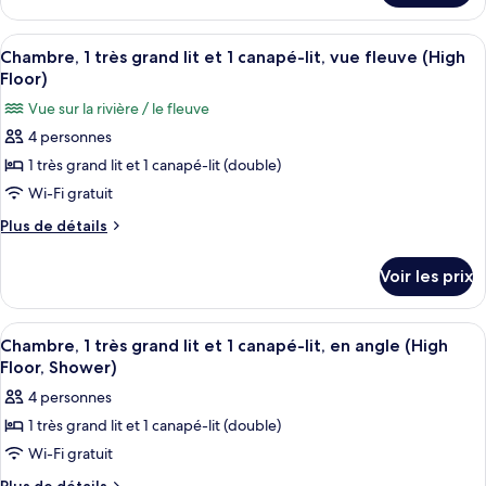
le
type
Afficher
Chambre, 1 très grand lit et 1 canapé-l
2
de
Chambre, 1 très grand lit et 1 canapé-lit, vue fleuve (High
toutes
chambre
Floor)
Chambre,
les
Vue sur la rivière / le fleuve
plusieurs
photos
lits,
4 personnes
pour
vue
1 très grand lit et 1 canapé-lit (double)
ce
fleuve
(High
type
Wi-Fi gratuit
Floor)
de
Plus
Plus de détails
chambre :
de
détails
Chambre,
Voir les prix
sur
1
le
très
type
Afficher
Chambre, 1 très grand lit et 1 canapé-l
1
grand
de
Chambre, 1 très grand lit et 1 canapé-lit, en angle (High
toutes
chambre
lit
Floor, Shower)
Chambre,
les
et
4 personnes
1
photos
1
très
1 très grand lit et 1 canapé-lit (double)
pour
grand
canapé-
Wi-Fi gratuit
ce
lit
lit,
et
type
Plus