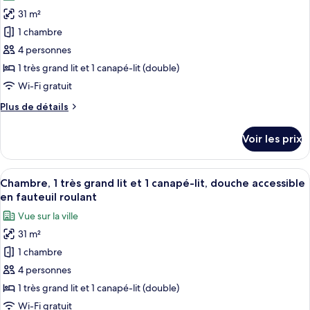
photos
très
31 m²
pour
grand
1 chambre
ce
lit
et
type
4 personnes
1
de
1 très grand lit et 1 canapé-lit (double)
canapé-
chambre :
lit,
Wi-Fi gratuit
Chambre
vue
Plus
Plus de détails
fleuve
Standard,
de
1
détails
Voir les prix
sur
très
le
grand
type
Afficher
Chambre, 1 très grand lit et 1 canapé-l
lit
1
de
Chambre, 1 très grand lit et 1 canapé-lit, douche accessible
toutes
et
chambre
en fauteuil roulant
Chambre
les
1
Vue sur la ville
Standard,
photos
canapé-
1
31 m²
pour
lit,
très
1 chambre
ce
grand
baignoire
lit
type
4 personnes
et
de
1 très grand lit et 1 canapé-lit (double)
1
chambre :
canapé-
Wi-Fi gratuit