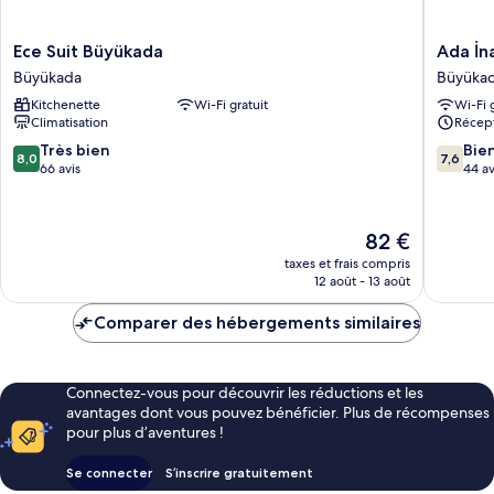
Ece
Ada
Ece Suit Büyükada
Ada İn
Suit
İnan
Büyükada
Büyüka
Büyükada
Pansiyo
Kitchenette
Wi-Fi gratuit
Wi-Fi 
Büyükada
Büyüka
Climatisation
Récept
8.0
7.6
Très bien
Bie
8,0
7,6
sur
sur
66 avis
44 av
10,
10,
Très
Bien,
bien,
44 avis
Le
82 €
66 avis
nouveau
taxes et frais compris
prix
12 août - 13 août
est
de
Comparer des hébergements similaires
82 €
Connectez-vous pour découvrir les réductions et les
avantages dont vous pouvez bénéficier. Plus de récompenses
pour plus d’aventures !
Se connecter
S’inscrire gratuitement