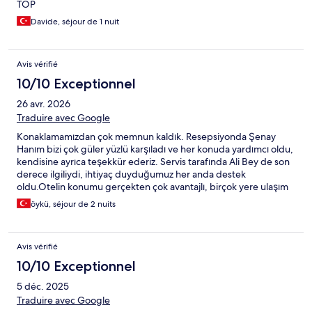
TOP
Davide, séjour de 1 nuit
Avis vérifié
10/10 Exceptionnel
26 avr. 2026
Traduire avec Google
Konaklamamızdan çok memnun kaldık. Resepsiyonda Şenay
Hanım bizi çok güler yüzlü karşıladı ve her konuda yardımcı oldu,
kendisine ayrıca teşekkür ederiz. Servis tarafında Ali Bey de son
derece ilgiliydi, ihtiyaç duyduğumuz her anda destek
oldu.Otelin konumu gerçekten çok avantajlı, birçok yere ulaşım
oldukça kolay. Ayrıca sahildeki restoranlarının olması büyük bir
öykü, séjour de 2 nuits
artıydı; hem manzarası hem de yemekleri keyifliydi. Genel olarak
temiz, düzenli ve tekrar tercih edilebilecek bir otel olduğunu
düşünüyoruz. Emeği geçen herkese teşekkür ederiz.
Avis vérifié
10/10 Exceptionnel
5 déc. 2025
Traduire avec Google