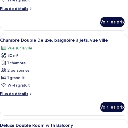
Wi-Fi gratuit
chambre :
Plus
Plus de détails
Chambre
de
Double
détails
Voir les prix
Deluxe,
sur
le
vue
type
Afficher
Une chambre d’hôtel avec un grand lit,
jardin
10
de
Chambre Double Deluxe, baignoire à jets, vue ville
toutes
chambre
Vue sur la ville
Chambre
les
Double
30 m²
photos
Deluxe,
pour
1 chambre
vue
ce
jardin
2 personnes
type
1 grand lit
de
Wi-Fi gratuit
chambre :
Plus
Plus de détails
Chambre
de
Double
détails
Voir les prix
Deluxe,
sur
le
baignoire
type
Afficher
Une chambre d’hôtel avec deux lits, un 
à
4
de
Deluxe Double Room with Balcony