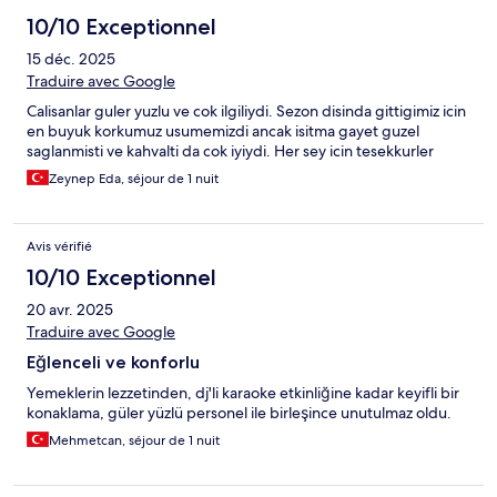
10/10 Exceptionnel
15 déc. 2025
Traduire avec Google
Calisanlar guler yuzlu ve cok ilgiliydi. Sezon disinda gittigimiz icin
en buyuk korkumuz usumemizdi ancak isitma gayet guzel
saglanmisti ve kahvalti da cok iyiydi. Her sey icin tesekkurler
Zeynep Eda, séjour de 1 nuit
Avis vérifié
10/10 Exceptionnel
20 avr. 2025
Traduire avec Google
Eğlenceli ve konforlu
Yemeklerin lezzetinden, dj'li karaoke etkinliğine kadar keyifli bir
konaklama, güler yüzlü personel ile birleşince unutulmaz oldu.
Mehmetcan, séjour de 1 nuit