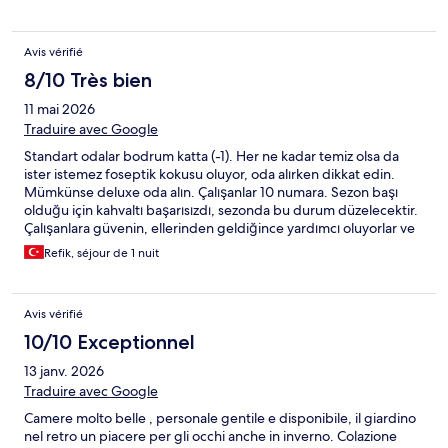
Avis vérifié
8/10 Très bien
11 mai 2026
Traduire avec Google
Standart odalar bodrum katta (-1). Her ne kadar temiz olsa da
ister istemez foseptik kokusu oluyor, oda alırken dikkat edin.
Mümkünse deluxe oda alın. Çalışanlar 10 numara. Sezon başı
olduğu için kahvaltı başarısızdı, sezonda bu durum düzelecektir.
Çalışanlara güvenin, ellerinden geldiğince yardımcı oluyorlar ve
samimiler.
Refik, séjour de 1 nuit
Avis vérifié
10/10 Exceptionnel
13 janv. 2026
Traduire avec Google
Camere molto belle , personale gentile e disponibile, il giardino
nel retro un piacere per gli occhi anche in inverno. Colazione