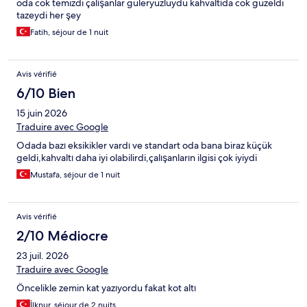
oda cok temizdi çalışanlar güleryüzlüydü kahvaltıda cok güzeldi
l'emplacement idéal. Il faudrait revoir les prestations de cet
tazeydi her şey
hôtel pour qu'il ressemble à ce qui est présenté sur Internet.
Mauvais rapport qualité-prix.
Fatih, séjour de 1 nuit
Avis vérifié
6/10 Bien
15 juin 2026
Traduire avec Google
Odada bazı eksikikler vardı ve standart oda bana biraz küçük
geldi,kahvaltı daha iyi olabilirdi,çalışanların ilgisi çok iyiydi
Mustafa, séjour de 1 nuit
Avis vérifié
2/10 Médiocre
23 juil. 2026
Traduire avec Google
Öncelikle zemin kat yazıyordu fakat kot altı
İlknur, séjour de 2 nuits