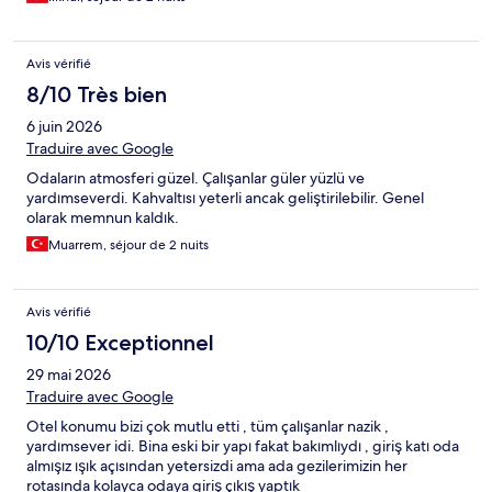
Avis vérifié
8/10 Très bien
6 juin 2026
Traduire avec Google
Odaların atmosferi güzel. Çalışanlar güler yüzlü ve
yardımseverdi. Kahvaltısı yeterli ancak geliştirilebilir. Genel
olarak memnun kaldık.
Muarrem, séjour de 2 nuits
Avis vérifié
10/10 Exceptionnel
29 mai 2026
Traduire avec Google
Otel konumu bizi çok mutlu etti , tüm çalışanlar nazik ,
yardımsever idi. Bina eski bir yapı fakat bakımlıydı , giriş katı oda
almışız ışık açısından yetersizdi ama ada gezilerimizin her
rotasında kolayca odaya giriş çıkış yaptık