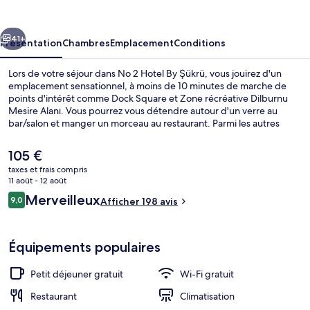
Hotel
By
cédent
Suivant
Şükrü
41+
Présentation
Chambres
Emplacement
Conditions
Lors de votre séjour dans No 2 Hotel By Şükrü, vous jouirez d'un
emplacement sensationnel, à moins de 10 minutes de marche de
points d'intérêt comme Dock Square et Zone récréative Dilburnu
Mesire Alanı. Vous pourrez vous détendre autour d'un verre au
bar/salon et manger un morceau au restaurant. Parmi les autres
petits avantages de cet hébergement figurent une terrasse et un
jardin. Les autres voyageurs adorent le personnel attentionné.
Le
105 €
prix
taxes et frais compris
actuel
11 août - 12 août
Intérieur
est
Avis
Merveilleux
9,0
Afficher 198 avis
de
9,0 sur 10
voyageurs
105 €.
Équipements populaires
Petit déjeuner gratuit
Wi-Fi gratuit
Restaurant
Climatisation