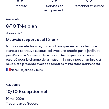
8,8
7,8
9,2
Propreté
Services et
Personnel et service
équipements
Avis
Avis vérifié
8/10 Très bien
4 juin 2024
Mauvais rapport qualité-prix
Nous avons été très déçus de notre expérience. La chambre
standard se trouve au sous-sol avec une entrée par le jardin et
pas d'accès à l'intérieur de la maison (alors que nous avions
réservé pour le charme de la maison). La première chambre qui
nous a été présenté avait des fenêtres minuscules donnant sur
les pieds des chaises de la terrasse. La deuxième chambre
Necati, séjour de 2 nuits
standard côté jardin au sous-sol avait des plus grandes fenêtres
mais aucune luminosité. Les chambres sont petites et jolies mais
pleins de détails en font un hôtel de qualité moyenne. Le petit
Avis vérifié
déjeuner ne ressemble malheureusement pas aux photos
présentées sur le site de réservation. On nous a demandé de
10/10 Exceptionnel
régler le café du petit déjeuner alors que nous n'avions pas été
19 mai 2026
informé qu'il était payant (pour une telle gamme d'hôtel, le café
du petit déjeuner pourrait être offert !). Le personnel de service
Traduire avec Google
est à l'écoute et agréable. Le jardin est très beau et