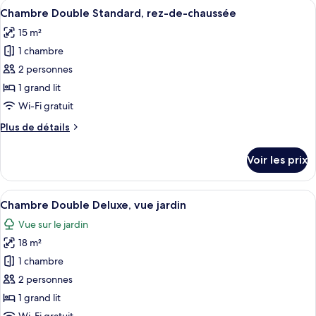
Afficher
Une chambre d’hôtel avec un grand lit,
3
Chambre Double Standard, rez-de-chaussée
toutes
15 m²
les
1 chambre
photos
pour
2 personnes
ce
1 grand lit
type
Wi-Fi gratuit
de
Plus
Plus de détails
chambre :
de
Chambre
détails
Voir les prix
sur
Double
le
Standard,
type
Afficher
Une chambre d’hôtel avec un lit, un b
rez-
13
de
Chambre Double Deluxe, vue jardin
toutes
de-
chambre
Vue sur le jardin
Chambre
les
chaussée
Double
18 m²
photos
Standard,
pour
1 chambre
rez-
ce
de-
2 personnes
chaussée
type
1 grand lit
de