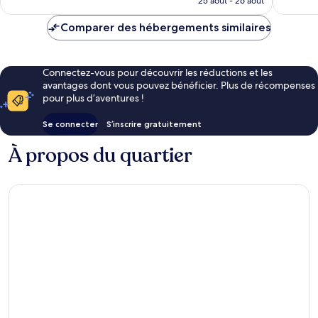
25 août - 26 août
est
de
Comparer des hébergements similaires
97 €
Connectez-vous pour découvrir les réductions et les
avantages dont vous pouvez bénéficier. Plus de récompenses
pour plus d’aventures !
Se connecter
S’inscrire gratuitement
À propos du quartier