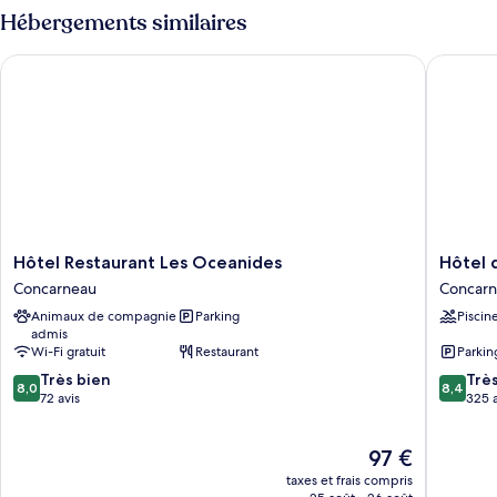
Triple,
type
Hébergements similaires
plusieurs
de
chambre
lits
Hôtel Restaurant Les Oceanides
Hôtel de
Chambre
Triple,
plusieurs
lits
Hôtel
Hôtel
Hôtel Restaurant Les Oceanides
Hôtel 
Restaurant
de
Concarneau
Concar
Les
l’Océan
Animaux de compagnie
Parking
Piscin
Oceanides
Concarn
admis
Concarneau
Concarn
Wi-Fi gratuit
Restaurant
Parkin
8.0
8.4
Très bien
Trè
8,0
8,4
sur
sur
72 avis
325 a
10,
10,
Très
Très
Le
97 €
bien,
bien,
nouveau
72 avis
325 avis
taxes et frais compris
prix