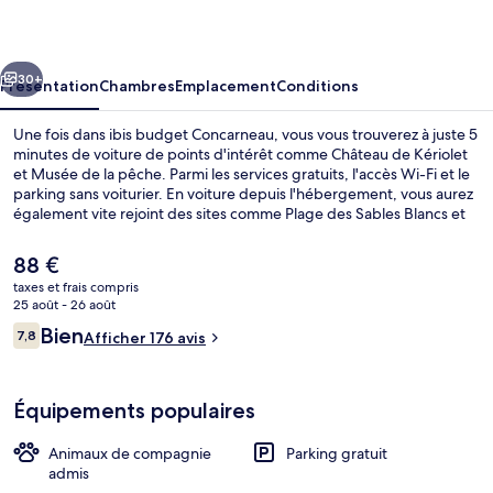
Concarneau
cédent
Suivant
30+
Présentation
Chambres
Emplacement
Conditions
Une fois dans ibis budget Concarneau, vous vous trouverez à juste 5
minutes de voiture de points d'intérêt comme Château de Kériolet
et Musée de la pêche. Parmi les services gratuits, l'accès Wi-Fi et le
parking sans voiturier. En voiture depuis l'hébergement, vous aurez
également vite rejoint des sites comme Plage des Sables Blancs et
Ville close de Concarneau.
Le
88 €
prix
taxes et frais compris
actuel
25 août - 26 août
Hall
est
Avis
Bien
7,8
Afficher 176 avis
de
7,8 sur 10
voyageurs
88 €.
Équipements populaires
Animaux de compagnie
Parking gratuit
admis