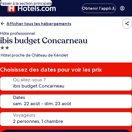
Passer à la section principale
Obtenir l’appli
Afficher tous les hébergements
Hôte professionnel
ibis budget Concarneau
Hébergement
2.0 étoiles
Hôtel proche de Château de Kériolet
Choisissez des dates pour voir les prix
Où allez-vous ?
Dates
Voyageurs