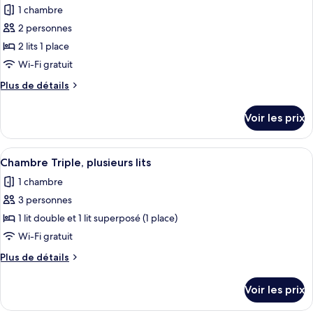
Double
1 chambre
photos
pour
2 personnes
ce
2 lits 1 place
type
Wi-Fi gratuit
de
Plus
Plus de détails
chambre :
de
Chambre
détails
Voir les prix
sur
avec
le
lits
type
Afficher
Une chambre avec un lit superposé, un 
jumeaux,
6
de
Chambre Triple, plusieurs lits
toutes
2
chambre
1 chambre
Chambre
les
lits
avec
3 personnes
photos
une
lits
pour
1 lit double et 1 lit superposé (1 place)
place
jumeaux,
ce
2
Wi-Fi gratuit
lits
type
Plus
Plus de détails
une
de
de
place
chambre :
détails
Voir les prix
sur
Chambre
le