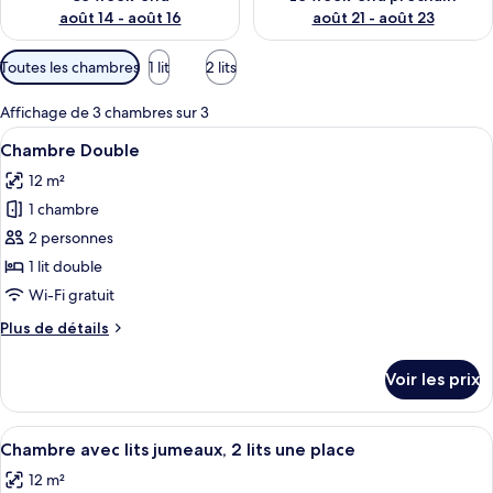
août 14 - août 16
août 21 - août 23
Filtres
Toutes les chambres
1 lit
2 lits
disponibles
pour
Affichage de 3 chambres sur 3
les
Afficher
Une chambre d’hôtel avec un lit, un bu
5
Chambre Double
chambres
toutes
12 m²
les
1 chambre
photos
pour
2 personnes
ce
1 lit double
type
Wi-Fi gratuit
de
Plus
Plus de détails
chambre :
de
Chambre
détails
Voir les prix
sur
Double
le
type
Afficher
Une chambre d’hôtel avec deux lits, du l
5
de
Chambre avec lits jumeaux, 2 lits une place
toutes
chambre
12 m²
Chambre
les