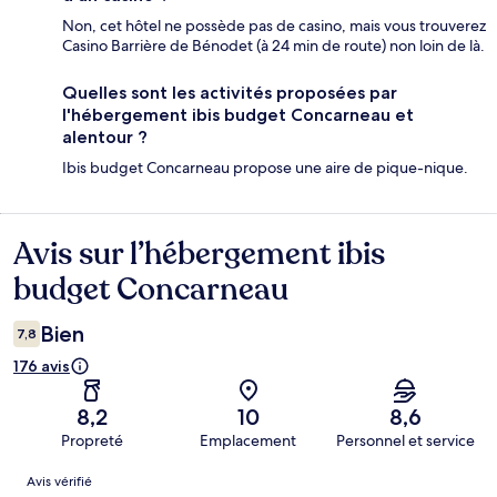
Non, cet hôtel ne possède pas de casino, mais vous trouverez
Casino Barrière de Bénodet (à 24 min de route) non loin de là.
Quelles sont les activités proposées par
l'hébergement ibis budget Concarneau et
alentour ?
Ibis budget Concarneau propose une aire de pique-nique.
Avis sur l’hébergement ibis
Avis
budget Concarneau
Bien
7,8
176 avis
8,2
10
8,6
Propreté
Emplacement
Personnel et service
Avis
Avis vérifié