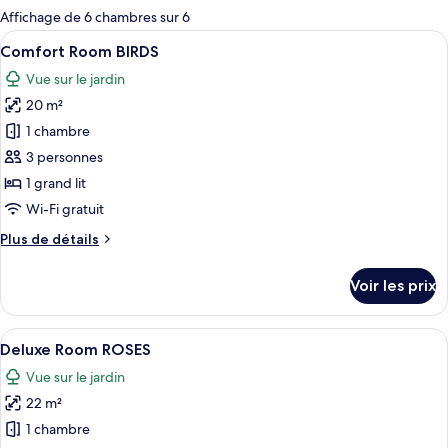
pour
Affichage de 6 chambres sur 6
les
Afficher
Une chambre à coucher avec un grand li
9
Comfort Room BIRDS
chambres
toutes
Vue sur le jardin
les
20 m²
photos
pour
1 chambre
ce
3 personnes
type
1 grand lit
de
Wi-Fi gratuit
chambre :
Plus
Plus de détails
Comfort
de
Room
détails
Voir les prix
BIRDS
sur
le
type
Afficher
Un lit bien fait, orné d’oreillers blan
10
de
Deluxe Room ROSES
toutes
chambre
Vue sur le jardin
Comfort
les
Room
22 m²
photos
BIRDS
pour
1 chambre