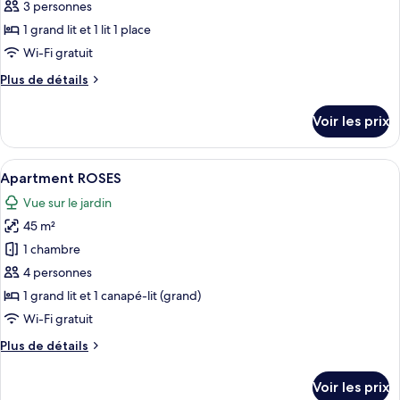
ce
3 personnes
type
1 grand lit et 1 lit 1 place
de
Wi-Fi gratuit
chambre :
Plus
Plus de détails
Deluxe
de
Room
détails
Voir les prix
ROSES
sur
le
type
Afficher
Une cuisine moderne avec une table à 
12
de
Apartment ROSES
toutes
chambre
Vue sur le jardin
Deluxe
les
Room
45 m²
photos
ROSES
pour
1 chambre
ce
4 personnes
type
1 grand lit et 1 canapé-lit (grand)
de
Wi-Fi gratuit
chambre :
Plus
Plus de détails
Apartment
de
ROSES
détails
Voir les prix
sur