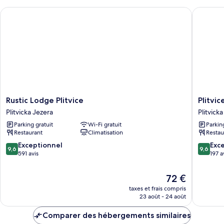
chambre
Rustic Lodge Plitvice
Plitvice 
Apartment
BIRDS
Rustic
Plitvice
Rustic Lodge Plitvice
Plitvic
Lodge
Green
Plitvicka Jezera
Plitvick
Plitvice
Valley
Parking gratuit
Wi-Fi gratuit
Parkin
Plitvicka
Plitvicka
Restaurant
Climatisation
Restau
Jezera
Jezera
9.6
9.6
Exceptionnel
Exc
9,6
9,6
sur
sur
591 avis
197 a
10,
10,
Exceptionnel,
Exceptio
Le
72 €
591 avis
197 avis
nouveau
taxes et frais compris
prix
23 août - 24 août
est
de
Comparer des hébergements similaires
72 €