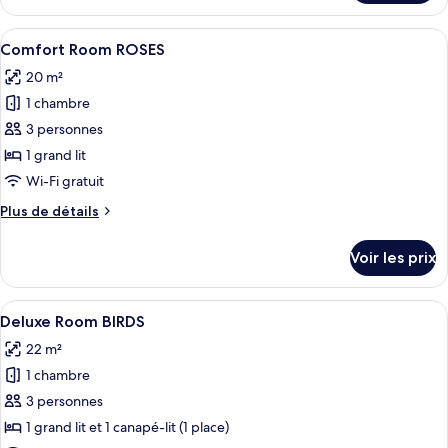
le
type
Afficher
Une chambre à coucher avec un papier p
8
de
Comfort Room ROSES
toutes
chambre
20 m²
Apartment
les
ROSES
1 chambre
photos
pour
3 personnes
ce
1 grand lit
type
Wi-Fi gratuit
de
Plus
Plus de détails
chambre :
de
Comfort
détails
Voir les prix
sur
Room
le
ROSES
type
Afficher
Une chambre à coucher avec un lit en b
10
de
Deluxe Room BIRDS
toutes
chambre
22 m²
Comfort
les
Room
1 chambre
photos
ROSES
pour
3 personnes
ce
1 grand lit et 1 canapé-lit (1 place)