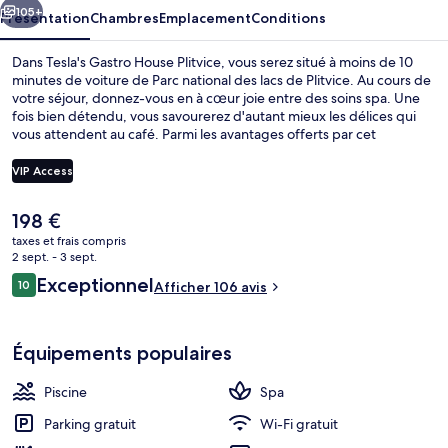
105+
Présentation
Chambres
Emplacement
Conditions
Dans Tesla's Gastro House Plitvice, vous serez situé à moins de 10
minutes de voiture de Parc national des lacs de Plitvice. Au cours de
votre séjour, donnez-vous en à cœur joie entre des soins spa. Une
fois bien détendu, vous savourerez d'autant mieux les délices qui
vous attendent au café. Parmi les avantages offerts par cet
hébergement : un bar / salon, un bain à remous et un sauna. Le
personnel attentionné et l'emplacement remportent un franc
VIP Access
succès auprès des autres voyageurs.
Le
198 €
Bain à remous extérieur
prix
taxes et frais compris
actuel
2 sept. - 3 sept.
est
Avis
Exceptionnel
10
Afficher 106 avis
de
10 sur 10
voyageurs
198 €.
Équipements populaires
Piscine
Spa
Parking gratuit
Wi-Fi gratuit