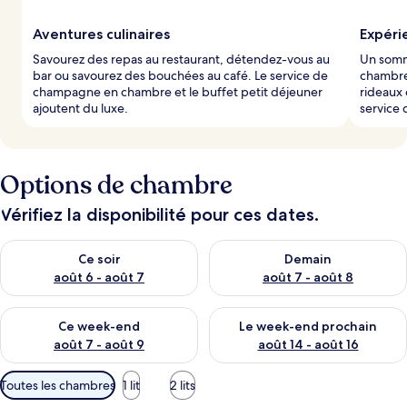
Aventures culinaires
Expéri
Savourez des repas au restaurant, détendez-vous au
Un somme
bar ou savourez des bouchées au café. Le service de
chambre
champagne en chambre et le buffet petit déjeuner
rideaux 
ajoutent du luxe.
service
Options de chambre
Vérifiez la disponibilité pour ces dates.
Vérifier la disponibilité pour ce soir août 6 - août 7
Vérifier la disponibilité pour 
Ce soir
Demain
août 6 - août 7
août 7 - août 8
Vérifier la disponibilité pour ce week-end août 7 - août 9
Vérifier la disponibilité pour 
Ce week-end
Le week-end prochain
août 7 - août 9
août 14 - août 16
Filtres
Toutes les chambres
1 lit
2 lits
disponibles