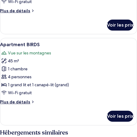
type
Wi-Fi gratuit
de
Plus
Plus de détails
chambre :
de
Deluxe
détails
Voir les prix
sur
Room
le
BIRDS
type
Afficher
Un salon moderne comprenant un canapé
10
de
Apartment BIRDS
toutes
chambre
Vue sur les montagnes
Deluxe
les
Room
45 m²
photos
BIRDS
pour
1 chambre
ce
4 personnes
type
1 grand lit et 1 canapé-lit (grand)
de
Wi-Fi gratuit
chambre :
Plus
Plus de détails
Apartment
de
BIRDS
détails
Voir les prix
sur
le
type
Hébergements similaires
de