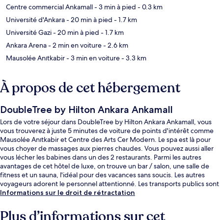
Centre commercial Ankamall
- 3 min à pied
- 0.3 km
Université d'Ankara
- 20 min à pied
- 1.7 km
Université Gazi
- 20 min à pied
- 1.7 km
Ankara Arena
- 2 min en voiture
- 2.6 km
Mausolée Anıtkabir
- 3 min en voiture
- 3.3 km
À propos de cet hébergement
DoubleTree by Hilton Ankara Ankamall
Lors de votre séjour dans DoubleTree by Hilton Ankara Ankamall, vous
vous trouverez à juste 5 minutes de voiture de points d'intérêt comme
Mausolée Anıtkabir et Centre des Arts Cer Modern. Le spa est là pour
vous choyer de massages aux pierres chaudes. Vous pouvez aussi aller
vous lécher les babines dans un des 2 restaurants. Parmi les autres
avantages de cet hôtel de luxe, on trouve un bar / salon, une salle de
fitness et un sauna, l'idéal pour des vacances sans soucis. Les autres
voyageurs adorent le personnel attentionné. Les transports publics sont
tout proches. Station de métro Akköprü se situe à seulement 4 min à
Informations sur le droit de rétractation
pied.
Plus d’informations sur cet