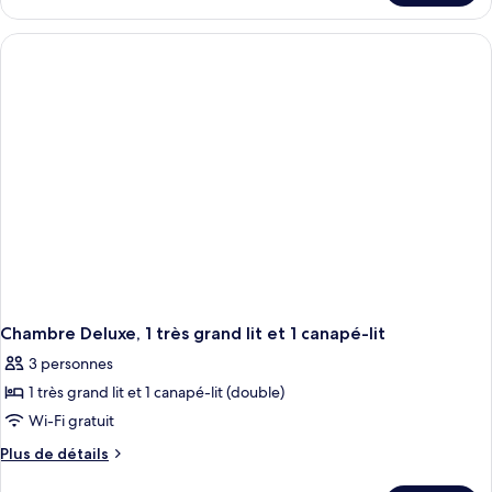
le
type
de
chambre
Suite,
1
très
grand
lit
(Ambassador)
Chambre Deluxe, 1 très grand lit et 1 canapé-lit
3 personnes
1 très grand lit et 1 canapé-lit (double)
Wi-Fi gratuit
Plus
Plus de détails
de
détails