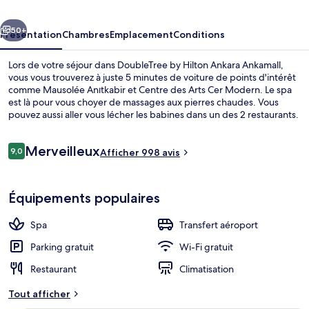
Ankara
cédent
Suivant
Ankamall
50+
Présentation
Chambres
Emplacement
Conditions
Lors de votre séjour dans DoubleTree by Hilton Ankara Ankamall,
vous vous trouverez à juste 5 minutes de voiture de points d'intérêt
comme Mausolée Anıtkabir et Centre des Arts Cer Modern. Le spa
est là pour vous choyer de massages aux pierres chaudes. Vous
pouvez aussi aller vous lécher les babines dans un des 2 restaurants.
Parmi les autres avantages de cet hôtel de luxe, on trouve un bar /
salon, une salle de fitness et un sauna, l'idéal pour des vacances sans
Avis
Merveilleux
soucis. Les autres voyageurs adorent le personnel attentionné. Les
9,0
Afficher 998 avis
9,0 sur 10
voyageurs
transports publics sont tout proches. Station de métro Akköprü se
situe à seulement 4 min à pied.
Extérieur
Équipements populaires
Spa
Transfert aéroport
Parking gratuit
Wi-Fi gratuit
Restaurant
Climatisation
Tout afficher