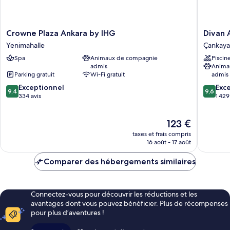
Crowne
Divan
Crowne Plaza Ankara by IHG
Divan 
Plaza
Ankara
Yenimahalle
Çankaya
Ankara
Çankaya
Spa
Animaux de compagnie
Piscin
by
admis
Anima
IHG
Parking gratuit
Wi-Fi gratuit
admis
Yenimahalle
9.4
9.6
Exceptionnel
Exc
9,4
9,6
sur
sur
334 avis
1 429
10,
10,
Exceptionnel,
Exceptio
Le
123 €
334 avis
1 429 avi
nouveau
taxes et frais compris
prix
16 août - 17 août
est
de
Comparer des hébergements similaires
123 €
Connectez-vous pour découvrir les réductions et les
avantages dont vous pouvez bénéficier. Plus de récompenses
pour plus d’aventures !