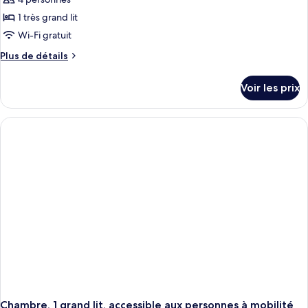
1 très grand lit
Wi-Fi gratuit
Plus
Plus de détails
de
détails
Voir les prix
sur
le
type
de
chambre
Suite
Présidentielle,
1
très
grand
lit
Chambre, 1 grand lit, accessible aux personnes à mobilité