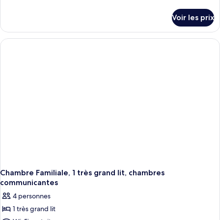
de
détails
Voir les prix
sur
le
type
de
chambre
Chambre,
1
très
grand
lit,
vue
ville
Chambre Familiale, 1 très grand lit, chambres
communicantes
4 personnes
1 très grand lit