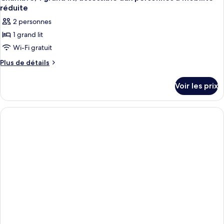
réduite
2 personnes
1 grand lit
Wi-Fi gratuit
Plus
Plus de détails
de
détails
Voir les prix
sur
le
type
de
chambre
Chambre,
1
grand
lit,
accessible
aux
personnes
à
mobilité
réduite