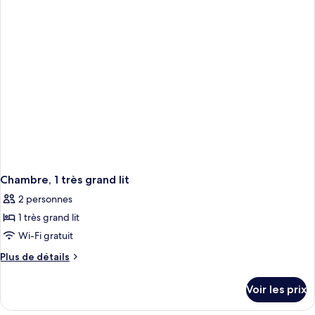
chambres
Chambre, 1 très grand lit
2 personnes
1 très grand lit
Wi-Fi gratuit
Plus
Plus de détails
de
détails
Voir les prix
sur
le