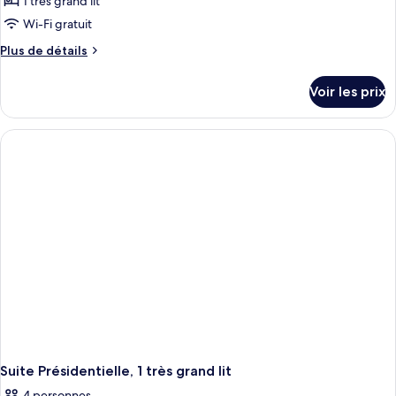
1 très grand lit
Wi-Fi gratuit
Plus
Plus de détails
de
détails
Voir les prix
sur
le
type
de
chambre
Suite,
1
chambre
Suite Présidentielle, 1 très grand lit
4 personnes