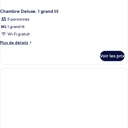
Chambre Deluxe, 1 grand lit
5 personnes
1 grand lit
Wi-Fi gratuit
Plus
Plus de détails
de
détails
Voir les prix
sur
le
type
de
chambre
Chambre
Deluxe,
1
grand
lit