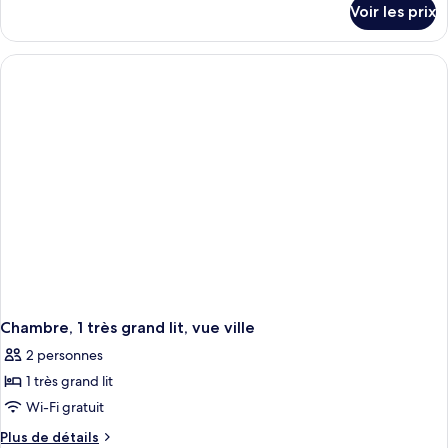
Voir les prix
sur
le
type
de
chambre
Chambre
Deluxe,
1
très
grand
lit
et
1
canapé-
lit
Chambre, 1 très grand lit, vue ville
2 personnes
1 très grand lit
Wi-Fi gratuit
Plus
Plus de détails