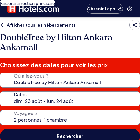
Passer à la section principale
Obtenir l’appli
Afficher tous les hébergements
DoubleTree by Hilton Ankara
Ankamall
Choisissez des dates pour voir les prix
Où allez-vous ?
Dates
Voyageurs
Rechercher