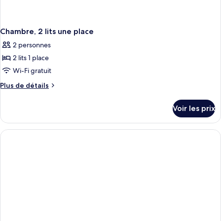
Chambre, 2 lits une place
2 personnes
2 lits 1 place
Wi-Fi gratuit
Plus
Plus de détails
de
détails
Voir les prix
sur
le
type
de
chambre
Chambre,
2
lits
une
place