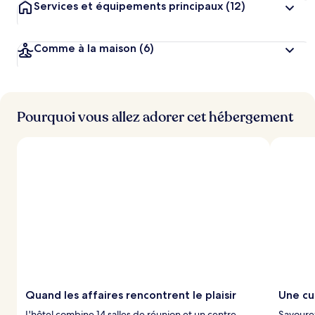
Services et équipements principaux
(12)
Comme à la maison
(6)
Pourquoi vous allez adorer cet hébergement
Quand les affaires rencontrent le plaisir
Une cu
L'hôtel combine 14 salles de réunion et un centre
Savourez