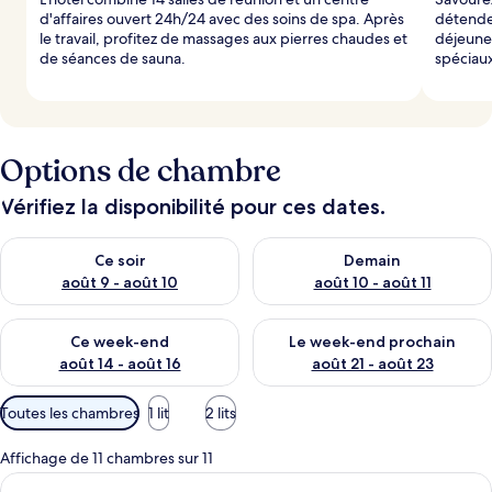
d'affaires ouvert 24h/24 avec des soins de spa. Après
détendez
le travail, profitez de massages aux pierres chaudes et
déjeuner
de séances de sauna.
spéciau
Options de chambre
Vérifiez la disponibilité pour ces dates.
Vérifier la disponibilité pour ce soir août 9 - août 10
Vérifier la disponibilité pour 
Ce soir
Demain
août 9 - août 10
août 10 - août 11
Vérifier la disponibilité pour ce week-end août 14 - août 16
Vérifier la disponibilité pour
Ce week-end
Le week-end prochain
août 14 - août 16
août 21 - août 23
Filtres
Toutes les chambres
1 lit
2 lits
disponibles
pour
Affichage de 11 chambres sur 11
les