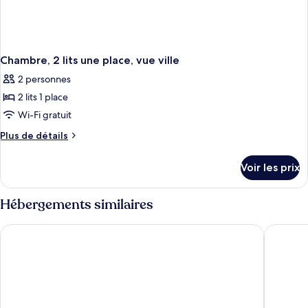
Chambre, 2 lits une place, vue ville
2 personnes
2 lits 1 place
Wi-Fi gratuit
Plus
Plus de détails
de
détails
Voir les prix
sur
le
type
Hébergements similaires
de
chambre
Crowne Plaza Ankara by IHG
Divan An
Chambre,
2
lits
une
place,
vue
ville