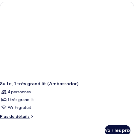
type
de
chambre
Chambre,
1
très
grand
lit
Suite, 1 très grand lit (Ambassador)
4 personnes
1 très grand lit
Wi-Fi gratuit
Plus
Plus de détails
de
détails
Voir les prix
sur