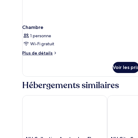
1
child)
Chambre
1 personne
Wi-Fi gratuit
Plus
Plus de détails
de
détails
Voir les pri
sur
le
type
Hébergements similaires
de
chambre
Chambre
NH Collection Amsterdam Flower Market
NH City Cent
NH
NH