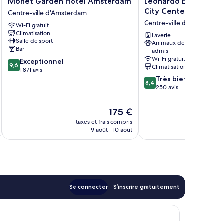
Monet Garden Hotel Amsterdam
Leonardo Eden Hote
Garden
Eden
City Center
Centre-ville d'Amsterdam
Hotel
Hotel
Centre-ville d'Amsterda
Wi-Fi gratuit
Amsterdam
Amsterdam
Climatisation
Centre-
City
Laverie
Salle de sport
Animaux de compagnie
ville
Center
Bar
admis
d'Amsterdam
Centre-
Wi-Fi gratuit
9.6
Exceptionnel
ville
9,6
Climatisation
sur
1 871 avis
d'Amsterdam
10,
8.4
Très bien
8,4
Exceptionnel,
sur
250 avis
1 871 avis
10,
Très
Le
175 €
bien,
nouveau
taxes et frais compris
tax
250 avis
prix
9 août - 10 août
est
de
175 €
Se connecter
S’inscrire gratuitement