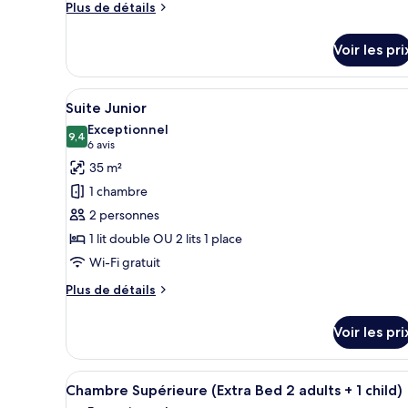
Chambre
Plus
Plus de détails
Standard
de
détails
Voir les pri
sur
le
type
Afficher
Une chambre d’hôtel moderne ave
7
de
Suite Junior
toutes
chambre
Exceptionnel
Chambre
les
9,4
9,4 sur 10
(6 avis)
6 avis
Standard
photos
35 m²
pour
1 chambre
ce
2 personnes
type
1 lit double OU 2 lits 1 place
de
Wi-Fi gratuit
chambre :
Suite
Plus
Plus de détails
Junior
de
détails
Voir les pri
sur
le
type
Afficher
Une chambre d’hôtel avec deux 
9
de
Chambre Supérieure (Extra Bed 2 adults + 1 child)
toutes
chambre