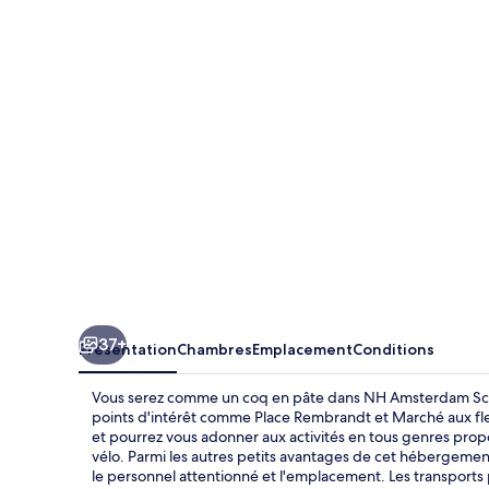
Amsterdam
Schiller
37+
Présentation
Chambres
Emplacement
Conditions
Vous serez comme un coq en pâte dans NH Amsterdam Schil
points d'intérêt comme Place Rembrandt et Marché aux fleur
et pourrez vous adonner aux activités en tous genres prop
vélo. Parmi les autres petits avantages de cet hébergement
le personnel attentionné et l'emplacement. Les transports 