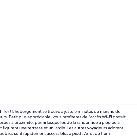
Bar (sur plac
ler ! L'hébergement se trouve à juste 5 minutes de marche de
s. Petit plus appréciable, vous profiterez de l'accès Wi-Fi gratuit
osées à proximité, parmi lesquelles de la randonnée à pied ou à
Bar (sur plac
 figurent une terrasse et un jardin. Les autres voyageurs adorent
publics sont rapidement accessibles à pied : Arrêt de tram