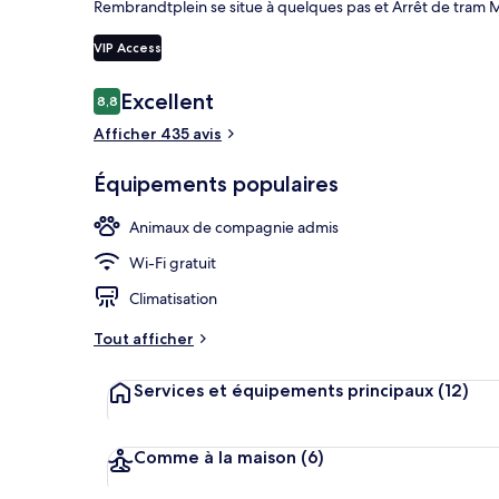
Rembrandtplein se situe à quelques pas et Arrêt de tram 
VIP Access
Terrasse/Pati
Avis
Excellent
8,8
8,8 sur 10
voyageurs
Afficher 435 avis
Équipements populaires
Animaux de compagnie admis
Wi-Fi gratuit
Climatisation
Tout afficher
Services et équipements principaux
(12)
Comme à la maison
(6)