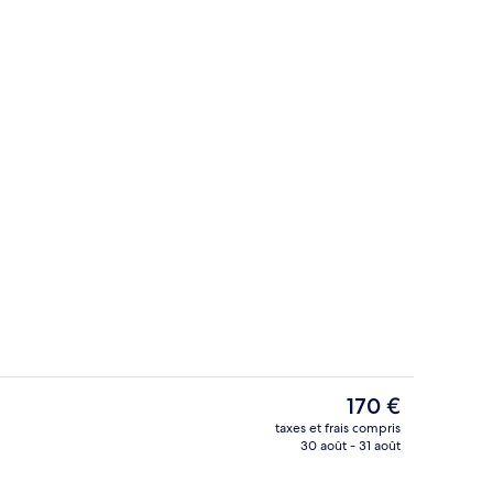
e)
Hall
Le
170 €
prix
taxes et frais compris
actuel
30 août - 31 août
e)
Hall
est
de