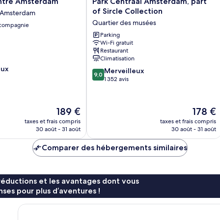
ntre Amsterdam
Park Centraal Amsterdam, part
Centraal
of Sircle Collection
d'Amsterdam
Amsterdam,
Quartier des musées
 compagnie
part
of
Parking
Wi-Fi gratuit
Sircle
Restaurant
Collection
Climatisation
Quartier
eux
9.0
des
Merveilleux
9,0
sur
musées
1 352 avis
10,
Merveilleux,
1 352 avis
Le
Le
189 €
178 €
nouveau
nouveau
taxes et frais compris
taxes et frais compris
prix
prix
30 août - 31 août
30 août - 31 août
est
est
de
de
Comparer des hébergements similaires
189 €
178 €
réductions et les avantages dont vous
ses pour plus d’aventures !