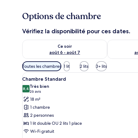
Options de chambre
Vérifiez la disponibilité pour ces dates.
Vérifier la disponibilité pour ce soir août 6 - août 7
Vérifier la di
Ce soir
août 6 - août 7
a
Filtres
Toutes les chambres
1 lit
2 lits
3+ lits
disponibles
Afficher
Une chambre d’hôtel avec un li
pour
7
Chambre Standard
toutes
les
Très bien
les
8,4
chambres
8,4 sur 10
(26 avis)
26 avis
photos
18 m²
pour
1 chambre
ce
2 personnes
type
1 lit double OU 2 lits 1 place
de
Wi-Fi gratuit
chambre :