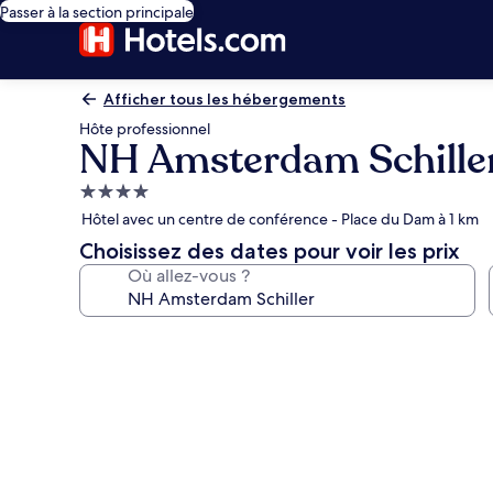
Passer à la section principale
Afficher tous les hébergements
Hôte professionnel
NH Amsterdam Schille
Hébergement
4.0 étoiles
Hôtel avec un centre de conférence - Place du Dam à 1 km
Choisissez des dates pour voir les prix
Où allez-vous ?
Galerie
photos
de
l’hébergement
NH