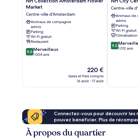
NH Collection Amsterdam Flower
NH City Ce
Collection
City
Market
Centre-ville 
Amsterdam
Centre
Centre-ville d'Amsterdam
Animaux de
Flower
Amsterdam
admis
Market
Animaux de compagnie
Centre-
Parking
admis
Centre-
ville
Wi-Fi gratuit
Parking
ville
d'Amsterdam
Climatisation
Wi-Fi gratuit
d'Amsterdam
Restaurant
9.2
Merveill
9,2
sur
1 012 avis
9.2
Merveilleux
9,2
10,
sur
1 004 avis
Merveilleux,
10,
1 012 avis
Merveilleux,
Le
220 €
1 004 avis
nouveau
taxes et frais compris
prix
16 août - 17 août
est
de
220 €
Connectez-vous pour découvrir les 
pouvez bénéficier. Plus de récompen
À propos du quartier