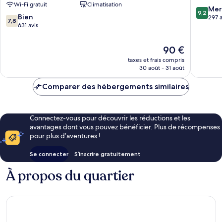
Wi-Fi gratuit
Climatisation
Cantera
9.2
Mer
9,2
7.8
Bien
sur
297 a
7,8
sur
631 avis
10,
10,
Merveill
Bien,
297 avis
Le
90 €
631 avis
nouveau
taxes et frais compris
prix
30 août - 31 août
est
de
Comparer des hébergements similaires
90 €
Connectez-vous pour découvrir les réductions et les
avantages dont vous pouvez bénéficier. Plus de récompenses
pour plus d’aventures !
Se connecter
S’inscrire gratuitement
À propos du quartier