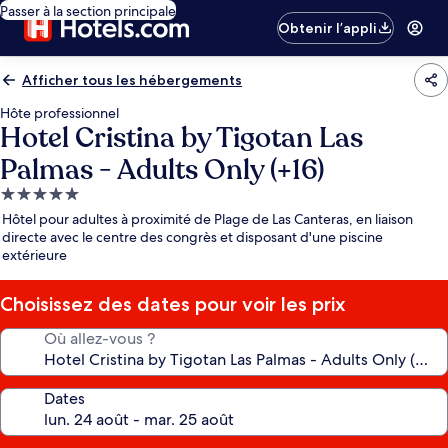
Passer à la section principale
Obtenir l’appli
Afficher tous les hébergements
Hôte professionnel
Hotel Cristina by Tigotan Las
Palmas - Adults Only (+16)
Hébergement
5.0 étoiles
Hôtel pour adultes à proximité de Plage de Las Canteras, en liaison
directe avec le centre des congrès et disposant d'une piscine
extérieure
Choisissez des dates pour voir les prix
Où allez-vous ?
Dates