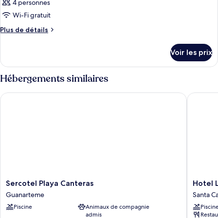
4 personnes
Wi-Fi gratuit
Plus
Plus de détails
de
détails
Voir les prix
sur
le
type
Hébergements similaires
de
chambre
Sercotel Playa Canteras
Hotel L
Chambre
Sercotel
Hotel
Sercotel Playa Canteras
Hotel
Playa
LIVVO
Guanarteme
Santa Ca
Canteras
Lumm
Piscine
Animaux de compagnie
Piscin
Guanarteme
Santa
admis
Restau
Catalina