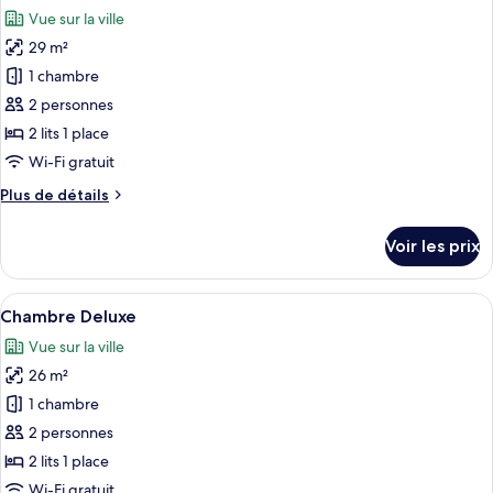
toutes
chambre
Vue sur la ville
Chambre
les
Confort
29 m²
photos
(Single
pour
1 chambre
use)
ce
2 personnes
type
2 lits 1 place
de
Wi-Fi gratuit
chambre :
Plus
Plus de détails
Chambre
de
Confort
détails
Voir les prix
sur
le
type
Afficher
Une chambre d’hôtel moderne, dotée d’u
9
de
Chambre Deluxe
toutes
chambre
Vue sur la ville
Chambre
les
Confort
26 m²
photos
pour
1 chambre
ce
2 personnes
type
2 lits 1 place
de
Wi-Fi gratuit