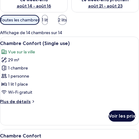
août 14 - août 16
août 21 - août 23
Filtres
Toutes les chambres
1 lit
2 lits
disponibles
pour
Affichage de 14 chambres sur 14
les
Afficher
Une chambre d’hôtel moderne équipée d’
8
Chambre Confort (Single use)
chambres
toutes
Vue sur la ville
les
29 m²
photos
pour
1 chambre
ce
1 personne
type
1 lit 1 place
de
Wi-Fi gratuit
chambre :
Plus
Plus de détails
Chambre
de
Confort
détails
Voir les prix
(Single
sur
le
use)
type
Afficher
Une chambre moderne avec un lit, un c
4
de
Chambre Confort