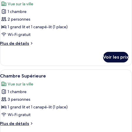
Vue sur la ville
Chambre
les
Romantique
1 chambre
photos
pour
2 personnes
ce
1 grand lit et 1 canapé-lit (1 place)
type
Wi-Fi gratuit
de
Plus
Plus de détails
chambre :
de
Chambre
détails
Voir les prix
sur
Supérieure
le
type
Afficher
Une chambre d’hôtel avec un grand lit, 
15
de
Chambre Supérieure
toutes
chambre
Vue sur la ville
Chambre
les
Supérieure
1 chambre
photos
pour
3 personnes
ce
1 grand lit et 1 canapé-lit (1 place)
type
Wi-Fi gratuit
de
Plus
Plus de détails
chambre :
de