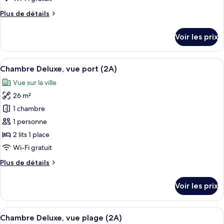
chambre :
Plus
Plus de détails
Chambre
de
Deluxe
détails
Voir les prix
sur
le
type
Afficher
Une chambre d’hôtel moderne, dotée d’u
9
de
Chambre Deluxe, vue port (2A)
toutes
chambre
Vue sur la ville
Chambre
les
Deluxe
26 m²
photos
pour
1 chambre
ce
1 personne
type
2 lits 1 place
de
Wi-Fi gratuit
chambre :
Plus
Plus de détails
Chambre
de
Deluxe,
détails
Voir les prix
vue
sur
le
port
type
Afficher
Un balcon avec deux chaises orange et
(2A)
10
de
Chambre Deluxe, vue plage (2A)
toutes