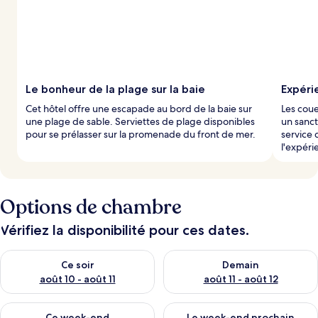
Le bonheur de la plage sur la baie
Expéri
Cet hôtel offre une escapade au bord de la baie sur
Les coue
une plage de sable. Serviettes de plage disponibles
un sanct
pour se prélasser sur la promenade du front de mer.
service 
l'expéri
Options de chambre
Vérifiez la disponibilité pour ces dates.
Vérifier la disponibilité pour ce soir août 10 - août 11
Vérifier la disponibilité pour 
Ce soir
Demain
août 10 - août 11
août 11 - août 12
Vérifier la disponibilité pour ce week-end août 14 - août 16
Vérifier la disponibilité pour
Ce week-end
Le week-end prochain