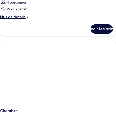
4 personnes
Wi-Fi gratuit
Plus
Plus de détails
de
détails
Voir les prix
sur
le
type
de
chambre
Chambre
Chambre