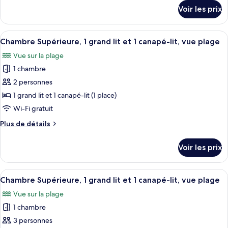
Chambre
détails
Voir les prix
sur
Supérieure
le
type
Afficher
Une chambre d’hôtel moderne équipée d’
12
de
Chambre Supérieure, 1 grand lit et 1 canapé-lit, vue plage
toutes
chambre
Vue sur la plage
Chambre
les
Supérieure
1 chambre
photos
pour
2 personnes
ce
1 grand lit et 1 canapé-lit (1 place)
type
Wi-Fi gratuit
de
Plus
Plus de détails
chambre :
de
Chambre
détails
Voir les prix
sur
Supérieure,
le
1
type
Afficher
Une chambre d’hôtel moderne équipée d’
grand
12
de
Chambre Supérieure, 1 grand lit et 1 canapé-lit, vue plage
toutes
lit
chambre
Vue sur la plage
Chambre
les
et
Supérieure,
1 chambre
photos
1
1
pour
3 personnes
canapé-
grand