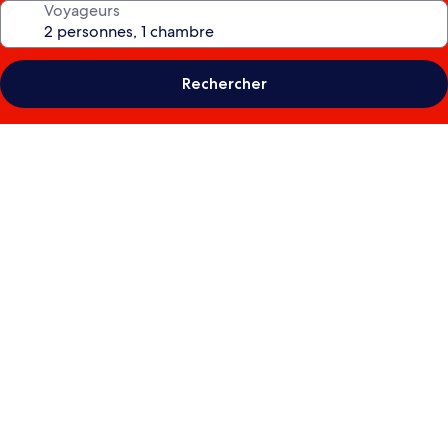
Voyageurs
Rechercher
Galerie
photos
de