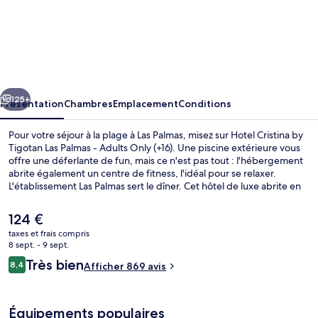
l’hébergement
Hotel
Cristina
by
Tigotan
cédent
Suivant
Las
125+
Présentation
Chambres
Emplacement
Conditions
Palmas
Pour votre séjour à la plage à Las Palmas, misez sur Hotel Cristina by
-
Tigotan Las Palmas - Adults Only (+16). Une piscine extérieure vous
offre une déferlante de fun, mais ce n'est pas tout : l'hébergement
Adults
abrite également un centre de fitness, l'idéal pour se relaxer.
Only
L'établissement Las Palmas sert le dîner. Cet hôtel de luxe abrite en
outre un bar en bord de piscine, un snack-bar/une épicerie fine et
(+16)
une terrasse. Les autres voyageurs adorent le personnel
Le
124 €
attentionné.
prix
taxes et frais compris
actuel
8 sept. - 9 sept.
Vue sur la plage/l’océan
est
Avis
Très bien
8,4
Afficher 869 avis
de
8,4 sur 10
voyageurs
124 €.
Équipements populaires