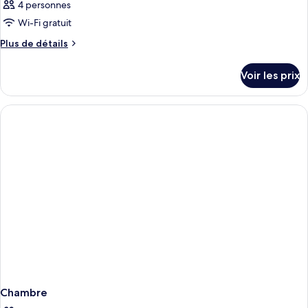
4 personnes
Wi-Fi gratuit
Plus
Plus de détails
de
détails
Voir les prix
sur
le
type
de
chambre
Chambre
Chambre