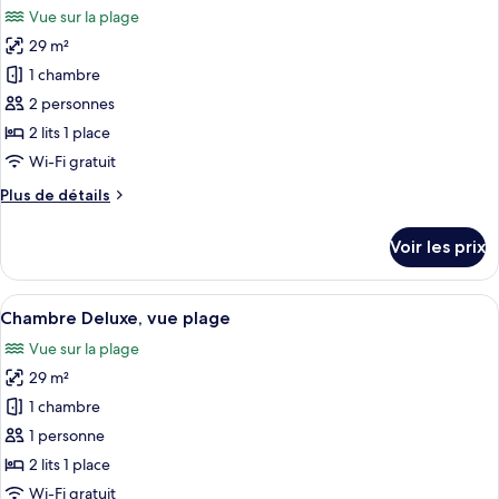
chambre
Vue sur la plage
Chambre
les
Deluxe,
29 m²
photos
vue
pour
1 chambre
port
ce
(2A)
2 personnes
type
2 lits 1 place
de
Wi-Fi gratuit
chambre :
Plus
Plus de détails
Chambre
de
Deluxe,
détails
Voir les prix
vue
sur
le
plage
type
Afficher
Une chambre d’hôtel moderne avec un g
(2A)
10
de
Chambre Deluxe, vue plage
toutes
chambre
Vue sur la plage
Chambre
les
Deluxe,
29 m²
photos
vue
pour
1 chambre
plage
ce
(2A)
1 personne
type
2 lits 1 place
de
Wi-Fi gratuit