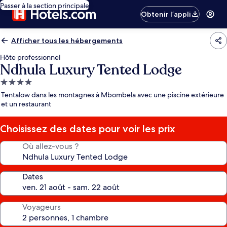
Passer à la section principale
Obtenir l’appli
Afficher tous les hébergements
Hôte professionnel
Ndhula Luxury Tented Lodge
Hébergement
4.0 étoiles
Tentalow dans les montagnes à Mbombela avec une piscine extérieure
et un restaurant
Choisissez des dates pour voir les prix
Où allez-vous ?
Dates
Voyageurs