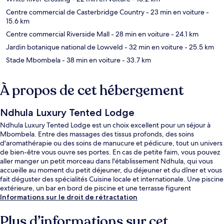
Centre commercial de Casterbridge Country
- 23 min en voiture
-
15.6 km
Centre commercial Riverside Mall
- 28 min en voiture
- 24.1 km
Jardin botanique national de Lowveld
- 32 min en voiture
- 25.5 km
Stade Mbombela
- 38 min en voiture
- 33.7 km
À propos de cet hébergement
Ndhula Luxury Tented Lodge
Ndhula Luxury Tented Lodge est un choix excellent pour un séjour à
Mbombela. Entre des massages des tissus profonds, des soins
d'aromathérapie ou des soins de manucure et pédicure, tout un univers
de bien-être vous ouvre ses portes. En cas de petite faim, vous pouvez
aller manger un petit morceau dans l'établissement Ndhula, qui vous
accueille au moment du petit déjeuner, du déjeuner et du dîner et vous
fait déguster des spécialités Cuisine locale et internationale. Une piscine
extérieure, un bar en bord de piscine et une terrasse figurent
également parmi les petits plus offerts.
Informations sur le droit de rétractation
Plus d’informations sur cet