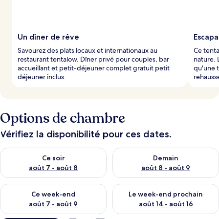
Un dîner de rêve
Escapa
Savourez des plats locaux et internationaux au
Ce tent
restaurant tentalow. Dîner privé pour couples, bar
nature. 
accueillant et petit-déjeuner complet gratuit petit
qu'une t
déjeuner inclus.
rehaussen
Options de chambre
Vérifiez la disponibilité pour ces dates.
Vérifier la disponibilité pour ce soir août 7 - août 8
Vérifier la disponibilité pour 
Ce soir
Demain
août 7 - août 8
août 8 - août 9
Vérifier la disponibilité pour ce week-end août 7 - août 9
Vérifier la disponibilité pour 
Ce week-end
Le week-end prochain
août 7 - août 9
août 14 - août 16