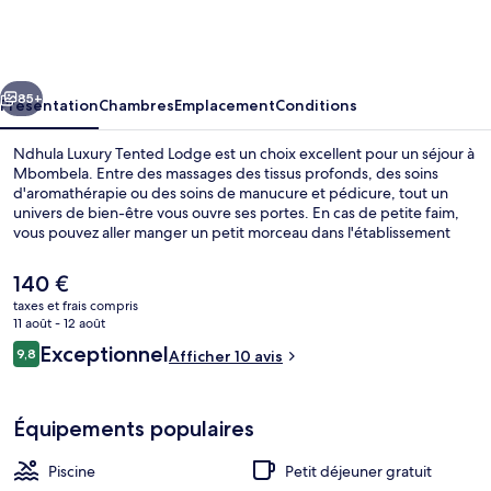
Luxury
Tented
Lodge
cédent
Suivant
85+
Présentation
Chambres
Emplacement
Conditions
Ndhula Luxury Tented Lodge est un choix excellent pour un séjour à
Mbombela. Entre des massages des tissus profonds, des soins
d'aromathérapie ou des soins de manucure et pédicure, tout un
univers de bien-être vous ouvre ses portes. En cas de petite faim,
vous pouvez aller manger un petit morceau dans l'établissement
Ndhula, qui vous accueille au moment du petit déjeuner, du
déjeuner et du dîner et vous fait déguster des spécialités Cuisine
Le
140 €
locale et internationale. Une piscine extérieure, un bar en bord de
prix
taxes et frais compris
piscine et une terrasse figurent également parmi les petits plus
actuel
11 août - 12 août
offerts.
Entrée intérieure
est
Avis
Exceptionnel
9,8
Afficher 10 avis
de
9,8 sur 10
voyageurs
140 €.
Équipements populaires
Piscine
Petit déjeuner gratuit