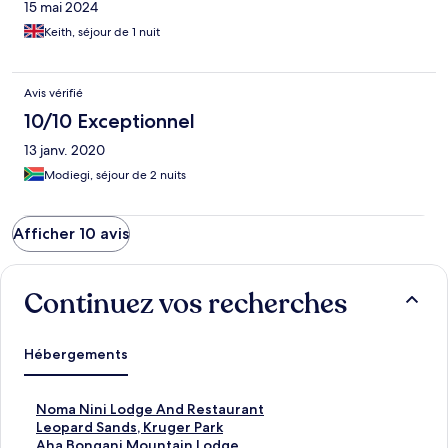
15 mai 2024
Keith, séjour de 1 nuit
Avis vérifié
10/10 Exceptionnel
13 janv. 2020
Modiegi, séjour de 2 nuits
Afficher 10 avis
Continuez vos recherches
Hébergements
L
Noma Nini Lodge And Restaurant
i
L
Leopard Sands, Kruger Park
e
i
L
Aha Bongani Mountain Lodge