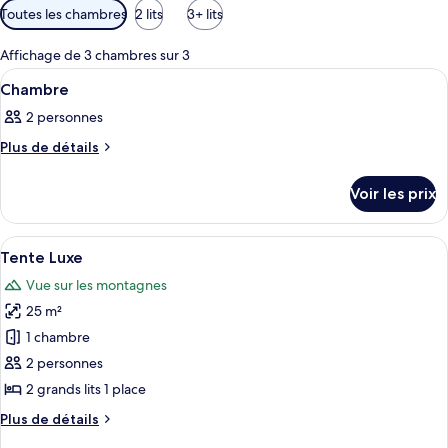
Filtres
Toutes les chambres
2 lits
3+ lits
disponibles
pour
Affichage de 3 chambres sur 3
les
Afficher
Une chambre à coucher avec un grand li
14
Chambre
chambres
toutes
2 personnes
les
photos
Plus
Plus de détails
de
pour
détails
ce
Voir les prix
sur
type
le
type
de
Afficher
Un grand lit avec du linge de lit blanc,
19
de
Tente Luxe
chambre :
toutes
chambre
Chambre
Vue sur les montagnes
Chambre
les
25 m²
photos
pour
1 chambre
ce
2 personnes
type
2 grands lits 1 place
de
Plus
Plus de détails
chambre :
de