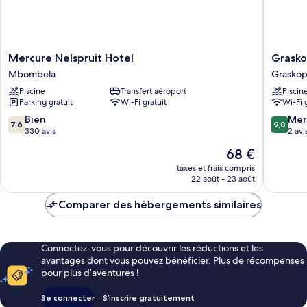
Mercure
Graskop
Mercure Nelspruit Hotel
Grasko
Nelspruit
Hotel
Mbombela
Grasko
Hotel
Graskop
Piscine
Transfert aéroport
Piscin
Mbombela
Parking gratuit
Wi-Fi gratuit
Wi-Fi 
7.6
9.0
Bien
Mer
7,6
9,0
sur
sur
330 avis
2 avi
10,
10,
Le
68 €
Bien,
Merveill
nouveau
330 avis
2 avis
taxes et frais compris
prix
22 août - 23 août
est
de
Comparer des hébergements similaires
68 €
Connectez-vous pour découvrir les réductions et les
avantages dont vous pouvez bénéficier. Plus de récompenses
pour plus d’aventures !
Se connecter
S’inscrire gratuitement