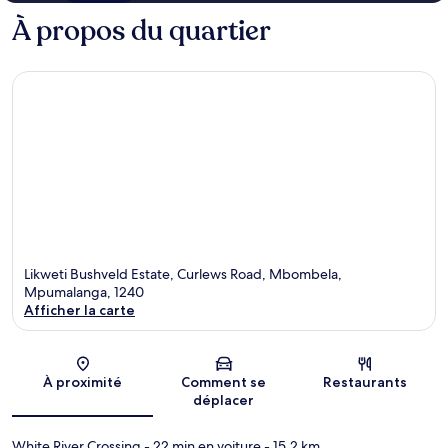
À propos du quartier
Likweti Bushveld Estate, Curlews Road, Mbombela,
Mpumalanga, 1240
Afficher la carte
Carte
À proximité
Comment se
Restaurants
déplacer
White River Crossing
- 22 min en voiture
- 15.2 km