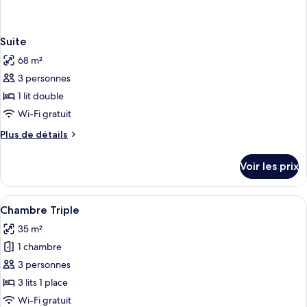
Suite
68 m²
3 personnes
1 lit double
Wi-Fi gratuit
Plus
Plus de détails
de
détails
Voir les prix
sur
le
type
Afficher
Une chambre avec deux lits, un burea
1
de
Chambre Triple
toutes
chambre
35 m²
Suite
les
1 chambre
photos
pour
3 personnes
ce
3 lits 1 place
type
Wi-Fi gratuit