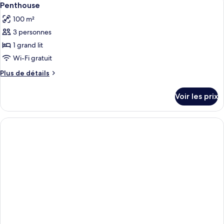
3
Double
de
Penthouse
toutes
chambre
100 m²
Chambre
les
Double
3 personnes
photos
pour
1 grand lit
ce
Wi-Fi gratuit
type
Plus
Plus de détails
de
de
chambre :
détails
Voir les prix
sur
Penthouse
le
type
de
chambre
Penthouse