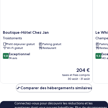
Boutique-
Le
Boutique-Hôtel Chez Jan
Le Whi
Hôtel
White
Troistorrents
Champe
Chez
Champe
Petit déjeuner gratuit
Parking gratuit
Parkin
Jan
Wi-Fi gratuit
Restaurant
Restau
Troistorrents
9.8
9.4
Exceptionnel
Exc
9,8
9,4
sur
sur
74 avis
140 a
10,
10,
Exceptionnel,
Exceptio
Le
204 €
74 avis
140 avis
nouveau
taxes et frais compris
prix
30 août - 31 août
est
de
Comparer des hébergements similaires
204 €
Connectez-vous pour découvrir les réductions et les
avantages dont vous pouvez bénéficier. Plus de récompenses