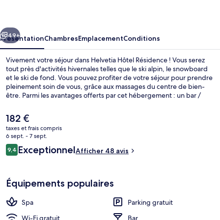
Résidence
cédent
Suivant
49+
Présentation
Chambres
Emplacement
Conditions
Vivement votre séjour dans Helvetia Hôtel Résidence ! Vous serez
tout près d'activités hivernales telles que le ski alpin, le snowboard
et le ski de fond. Vous pouvez profiter de votre séjour pour prendre
pleinement soin de vous, grâce aux massages du centre de bien-
être. Parmi les avantages offerts par cet hébergement : un bar /
salon, un bain à remous et un sauna. Les amateurs de poudre
blanche apprécieront la possibilité d'acheter des forfaits de ski, le
Le
182 €
local à ski et les cours de skis.
prix
taxes et frais compris
actuel
6 sept. - 7 sept.
Extérieur
est
Avis
Exceptionnel
9,4
Afficher 48 avis
de
9,4 sur 10
voyageurs
182 €.
Équipements populaires
Spa
Parking gratuit
Wi-Fi gratuit
Bar