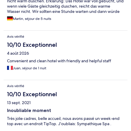
nicht warm duschen. Erklärung: Das Hotel war voll gebucht, und
wenn viele Gäste gleichzeitig duschen, reicht das warme
Wasser nicht. Wir sollten eine Stunde warten und dann würde
es wieder gehen. Schlecht, wenn man eine Reservierung in
Martin, séjour de 5 nuits
einem Restaurant in 45 min hat… An einem anderen Tag waren
im Spa sowohl die Sauna als auch das Dampfbad defekt und
nicht benutzbar. In beiden Fällen freundliche Entschuldigungen
Avis vérifié
vom Personal, aber auch nicht mehr. Auf meine Frage beim
Checkout, ob das Hotel denn darüber nachgedacht hätte, uns
10/10 Exceptionnel
irgendeine Entschädigung für die nicht erbrachten Leistungen
4 août 2026
zu gewähren, musste sich zunächst telefonisch rückversichert
werden (aktiv wurde also nichts angeboten), bevor man
Convenient and clean hotel with friendly and helpful staff
schließlich 10 SFr (sic!) von der Rechnung abzog. Bei fünf
Juan, séjour de 1 nuit
Nächten Aufenthalt und Gesamtkosten von über 1000 SFr ist
das unangemessen wenig.
Avis vérifié
10/10 Exceptionnel
13 sept. 2021
Inoubliable moment
Très jolie cadres, belle accueil, nous avons passé un week-end
top avec un endroit TipTop. J’oubliais: Sympathique Spa .