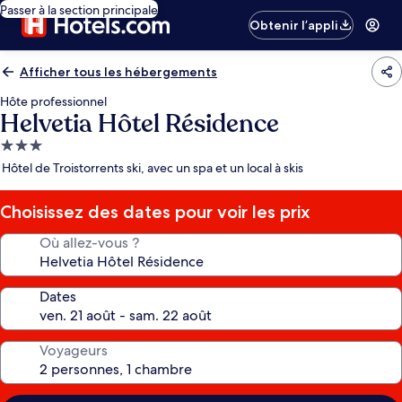
Passer à la section principale
Obtenir l’appli
Afficher tous les hébergements
Hôte professionnel
Helvetia Hôtel Résidence
Hébergement
3.0 étoiles
Hôtel de Troistorrents ski, avec un spa et un local à skis
Choisissez des dates pour voir les prix
Où allez-vous ?
Dates
Voyageurs