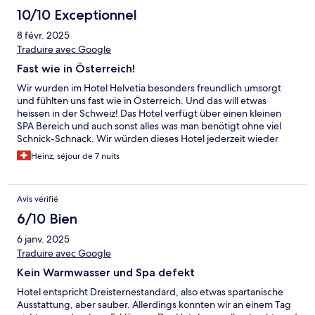
10/10 Exceptionnel
8 févr. 2025
Traduire avec Google
Fast wie in Österreich!
Wir wurden im Hotel Helvetia besonders freundlich umsorgt
und fühlten uns fast wie in Österreich. Und das will etwas
heissen in der Schweiz! Das Hotel verfügt über einen kleinen
SPA Bereich und auch sonst alles was man benötigt ohne viel
Schnick-Schnack. Wir würden dieses Hotel jederzeit wieder
buchen. Verbesserungsfähig: - Frühstück (für den Preis) -
Heinz, séjour de 7 nuits
Qualität des Kaffees beim Frühstück
Avis vérifié
6/10 Bien
6 janv. 2025
Traduire avec Google
Kein Warmwasser und Spa defekt
Hotel entspricht Dreisternestandard, also etwas spartanische
Ausstattung, aber sauber. Allerdings konnten wir an einem Tag