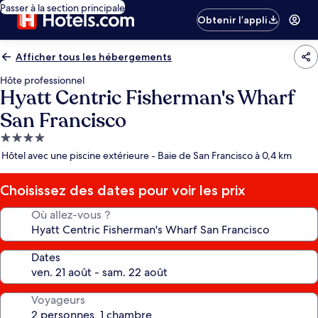
Passer à la section principale
Obtenir l’appli
Afficher tous les hébergements
Hôte professionnel
Hyatt Centric Fisherman's Wharf
San Francisco
Hébergement
4.0 étoiles
Hôtel avec une piscine extérieure - Baie de San Francisco à 0,4 km
Choisissez des dates pour voir les prix
Où allez-vous ?
Dates
Voyageurs