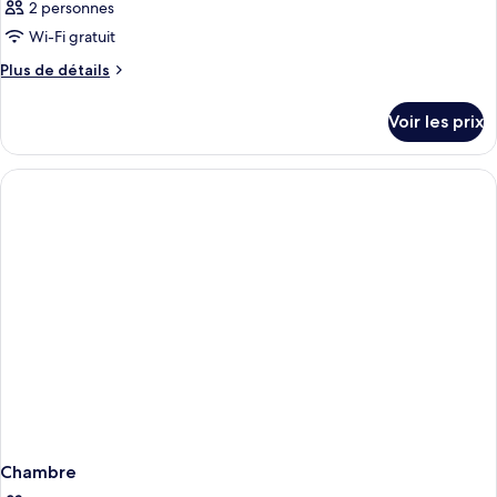
2 personnes
Wi-Fi gratuit
Plus
Plus de détails
de
détails
Voir les prix
sur
le
type
de
chambre
Chambre
Chambre