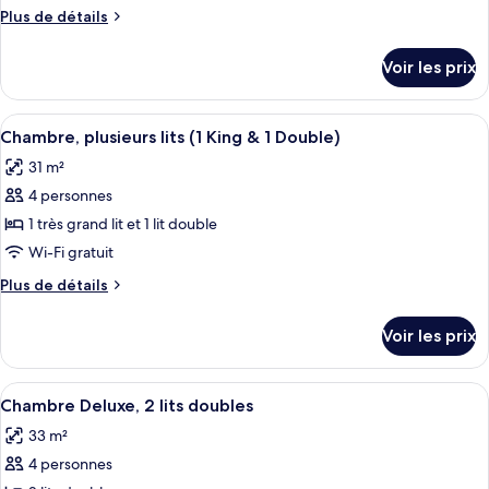
type
Plus
Plus de détails
de
de
chambre :
détails
Voir les prix
sur
Suite
le
Exécutive
type
Afficher
Une chambre d’hôtel avec deux lits, u
8
de
Chambre, plusieurs lits (1 King & 1 Double)
toutes
chambre
31 m²
Suite
les
Exécutive
4 personnes
photos
pour
1 très grand lit et 1 lit double
ce
Wi-Fi gratuit
type
Plus
Plus de détails
de
de
chambre :
détails
Voir les prix
sur
Chambre,
le
plusieurs
type
Afficher
Une chambre d’hôtel avec un lit, des t
lits
4
de
Chambre Deluxe, 2 lits doubles
toutes
chambre
(1
33 m²
Chambre,
les
King
plusieurs
4 personnes
photos
&
lits