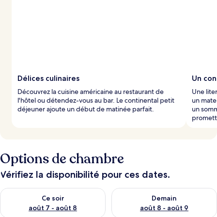
Délices culinaires
Un con
Découvrez la cuisine américaine au restaurant de
Une lite
l'hôtel ou détendez-vous au bar. Le continental petit
un matel
déjeuner ajoute un début de matinée parfait.
un somme
promette
Options de chambre
Vérifiez la disponibilité pour ces dates.
Vérifier la disponibilité pour ce soir août 7 - août 8
Vérifier la disponibilité pour 
Ce soir
Demain
août 7 - août 8
août 8 - août 9