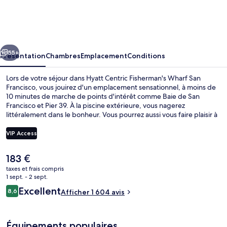
Centric
Fisherman's
Wharf
cédent
Suivant
San
55+
Présentation
Chambres
Emplacement
Conditions
Francisco
Lors de votre séjour dans Hyatt Centric Fisherman's Wharf San
Francisco, vous jouirez d'un emplacement sensationnel, à moins de
10 minutes de marche de points d'intérêt comme Baie de San
Francisco et Pier 39. À la piscine extérieure, vous nagerez
littéralement dans le bonheur. Vous pourrez aussi vous faire plaisir à
l'établissement Brick and Beam, qui vous accueille pour le petit
déjeuner et le dîner à grand renfort de spécialités Cuisine
VIP Access
américaine. Parmi les autres petits avantages de cet hébergement
figurent un bar / salon, une salle de fitness ouverte 24 h/24, et une
Le
183 €
salle de fitness. Les autres voyageurs adorent le personnel
Bar (sur place)
prix
attentionné et l'emplacement. Les transports publics se situent à
taxes et frais compris
actuel
1 sept. - 2 sept.
une courte distance à pied : Arrêt de tram Taylor St & Bay St est à 2
est
min et Arrêt de tram Jones St and Beach St, à 3 min.
Avis
Excellent
8,6
Afficher 1 604 avis
de
8,6 sur 10
voyageurs
183 €.
Équipements populaires