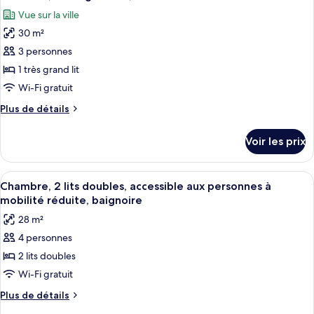
toutes
vue
chambre
Vue sur la ville
Chambre,
les
ville
2
30 m²
photos
lits
pour
3 personnes
doubles,
ce
vue
1 très grand lit
ville
type
Wi-Fi gratuit
de
Plus
Plus de détails
chambre :
de
Chambre,
détails
Voir les prix
sur
1
le
très
type
Afficher
Une chambre d’hôtel avec deux lits, u
grand
4
de
Chambre, 2 lits doubles, accessible aux personnes à
toutes
lit,
chambre
mobilité réduite, baignoire
Chambre,
les
vue
28 m²
1
photos
ville
très
4 personnes
pour
grand
2 lits doubles
ce
lit,
vue
type
Wi-Fi gratuit
ville
de
Plus
Plus de détails
chambre :
de