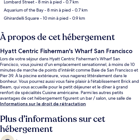
Lombard Street
- 8 min à pied
- 0.7 km
Aquarium of the Bay
- 8 min à pied
- 0.7 km
Ghirardelli Square
- 10 min à pied
- 0.9 km
À propos de cet hébergement
Hyatt Centric Fisherman's Wharf San Francisco
Lors de votre séjour dans Hyatt Centric Fisherman's Wharf San
Francisco, vous jouirez d'un emplacement sensationnel, à moins de 10
minutes de marche de points d'intérêt comme Baie de San Francisco et
Pier 39. À la piscine extérieure, vous nagerez littéralement dans le
bonheur. Vous pourrez aussi vous faire plaisir à l'établissement Brick and
Beam, qui vous accueille pour le petit déjeuner et le dîner à grand
renfort de spécialités Cuisine américaine. Parmi les autres petits
avantages de cet hébergement figurent un bar / salon, une salle de
fitness ouverte 24 h/24, et une salle de fitness. Les autres voyageurs
Informations sur le droit de rétractation
adorent le personnel attentionné et l'emplacement. Les transports
publics se situent à une courte distance à pied : Arrêt de tram Taylor St
Plus d’informations sur cet
& Bay St est à 2 min et Arrêt de tram Jones St and Beach St, à 3 min.
hébergement