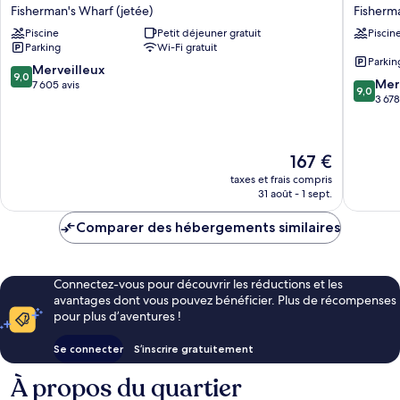
Riu
Caza
Fisherman's Wharf (jetée)
Fisherma
Plaza
Fisherm
Piscine
Petit déjeuner gratuit
Piscin
Fisherman's
´s
Parking
Wi-Fi gratuit
Wharf
Wharf
Parkin
Fisherman's
Fisherm
9.0
Merveilleux
9,0
9.0
Wharf
Wharf
Mer
sur
7 605 avis
9,0
sur
(jetée)
(jetée)
3 678
10,
10,
Merveilleux,
Merveill
7 605 avis
3 678 avi
Le
167 €
nouveau
taxes et frais compris
prix
31 août - 1 sept.
est
de
Comparer des hébergements similaires
167 €
Connectez-vous pour découvrir les réductions et les
avantages dont vous pouvez bénéficier. Plus de récompenses
pour plus d’aventures !
Se connecter
S’inscrire gratuitement
À propos du quartier