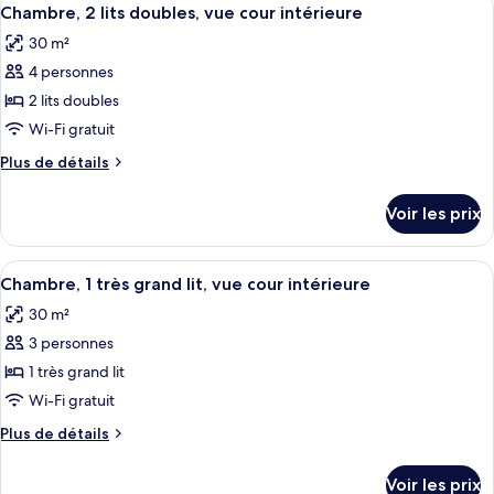
Afficher
1
3
de
Chambre, 2 lits doubles, vue cour intérieure
toutes
chambre
très
30 m²
Chambre
les
grand
Deluxe,
4 personnes
photos
lit
1
pour
2 lits doubles
très
ce
grand
Wi-Fi gratuit
lit
type
Plus
Plus de détails
de
de
chambre :
détails
Voir les prix
sur
Chambre,
le
2
type
Afficher
Une chambre d’hôtel avec un lit, un ca
lits
6
de
Chambre, 1 très grand lit, vue cour intérieure
toutes
chambre
doubles,
30 m²
Chambre,
les
vue
2
3 personnes
photos
cour
lits
pour
1 très grand lit
intérieure
doubles,
ce
vue
Wi-Fi gratuit
cour
type
Plus
Plus de détails
intérieure
de
de
chambre :
détails
Voir les prix
sur