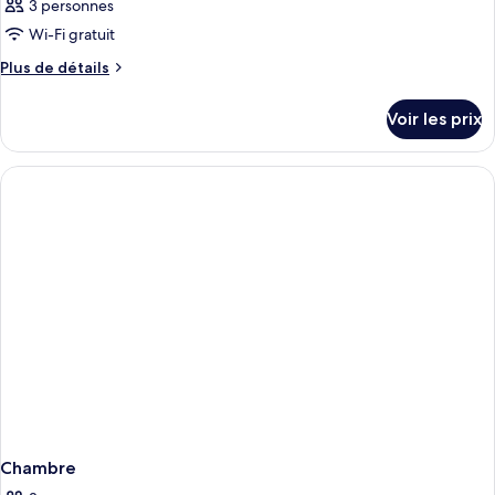
3 personnes
Wi-Fi gratuit
Plus
Plus de détails
de
détails
Voir les prix
sur
le
type
de
chambre
Chambre
Chambre