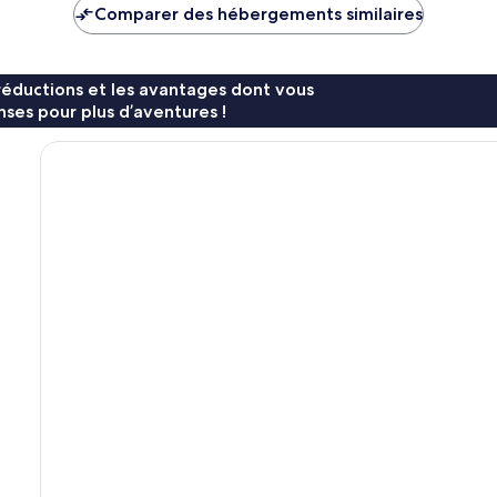
de
de
Comparer des hébergements similaires
76 €
94 €
réductions et les avantages dont vous
ses pour plus d’aventures !