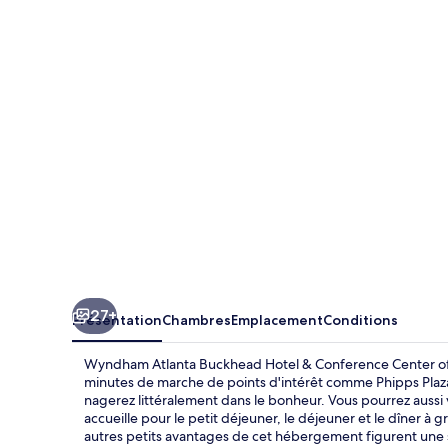
Atlanta
Buckhead
Hotel
&
Conference
Center
27+
Présentation
Chambres
Emplacement
Conditions
Wyndham Atlanta Buckhead Hotel & Conference Center offr
minutes de marche de points d'intérêt comme Phipps Plaza 
nagerez littéralement dans le bonheur. Vous pourrez aussi vo
accueille pour le petit déjeuner, le déjeuner et le dîner à 
autres petits avantages de cet hébergement figurent une sa