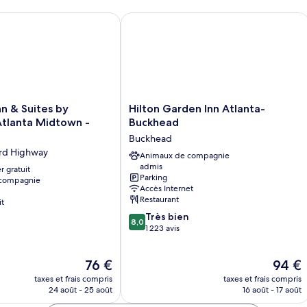
chambre
King
n & Suites by Wyndham Atlanta Midtown - Buckhead
Hilton Garden Inn Atlanta-Buckhead
Room
With
Mobility
Accessible
Roll-
in
Shower-
Hilton
nn & Suites by
Hilton Garden Inn Atlanta-
Non-
Garden
lanta Midtown -
Buckhead
Smoking
Inn
Buckhead
Atlanta-
ord Highway
Buckhead
Animaux de compagnie
admis
Buckhead
r gratuit
Parking
 compagnie
Accès Internet
Restaurant
it
8.0
Très bien
8,0
sur
1 223 avis
10,
Très
Le
Le
76 €
94 €
bien,
nouveau
nouvea
1 223 avis
taxes et frais compris
taxes et frais compris
prix
prix
24 août - 25 août
16 août - 17 août
est
est