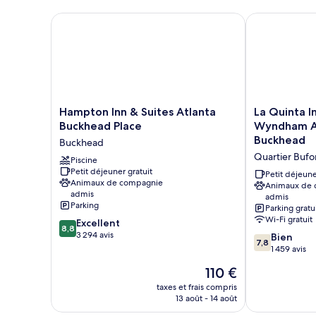
Hampton Inn & Suites Atlanta Buckhead Place
La Quinta In
Hampton
La
Hampton Inn & Suites Atlanta
La Quinta I
Inn
Quinta
Buckhead Place
Wyndham At
&
Inn
Buckhead
Buckhead
Suites
&
Quartier Buf
Atlanta
Piscine
Suites
Petit déjeuner gratuit
Buckhead
by
Petit déjeune
Animaux de compagnie
Place
Wyndham
Animaux de
admis
admis
Buckhead
Atlanta
Parking
Parking gratu
Midtown
Wi-Fi gratuit
8.8
Excellent
-
8,8
sur
3 294 avis
7.8
Buckhead
Bien
7,8
10,
sur
Quartier
1 459 avis
Excellent,
10,
Buford
Le
110 €
3 294 avis
Bien,
Highway
nouveau
1 459 avis
taxes et frais compris
prix
13 août - 14 août
est