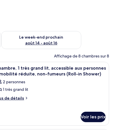
-end août 7 - août 9
Vérifier la disponibilité pour le week-end prochain août 14 - a
Le week-end prochain
août 14 - août 16
Affichage de 8 chambres sur 8
n bureau avec une télévision, une chaise et une grande fenêtre avec des ride
fficher
Une chambre d’hôtel avec un grand lit, deux t
5
ambre, 1 très grand lit, accessible aux personnes
outes
mobilité réduite, non-fumeurs (Roll-in Shower)
s
2 personnes
hotos
1 très grand lit
our
e
us
us de détails
e
ype
tails
e
r
Voir les prix
hambre :
pe
hambre,
e