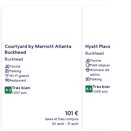
Courtyard by Marriott Atlanta Buckhead
Hyatt Place Atlanta/B
Courtyard
Hyatt
Courtyard by Marriott Atlanta
Hyatt Place Atlanta
by
Place
Buckhead
Buckhead
Marriott
Atlanta/Buckhead
Buckhead
Piscine
Atlanta
Buckhead
Petit déjeuner gratuit
Buckhead
Piscine
Animaux de compagnie
Parking
Buckhead
admis
Wi-Fi gratuit
Parking
Restaurant
8.4
Très bien
8.2
Très bien
8,4
8,2
sur
1 005 avis
sur
1 007 avis
10,
10,
Très
Très
bien,
bien,
Le
101 €
1 005 avis
1 007 avis
u
nouveau
taxes et frais compris
tax
prix
30 août - 31 août
est