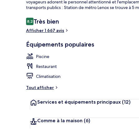
voyageurs adorent le personnel attentionné et l'emplaceme
transports publics : Station de métro Lenox se trouve à 5 
Avis
Très bien
8,2
8,2 sur 10
Hall
voyageurs
Afficher 1 667 avis
Équipements populaires
Piscine
Restaurant
Climatisation
Tout afficher
Services et équipements principaux
(12)
Comme à la maison
(6)