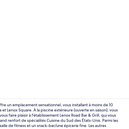
Petit déjeune
e un emplacement sensationnel, vous installant à moins de 10
et Lenox Square. À la piscine extérieure (ouverte en saison), vous
us faire plaisir à l'établissement Lenox Road Bar & Grill, qui vous
Petit déjeune
grand renfort de spécialités Cuisine du Sud des États-Unis. Parmi les
lle de fitness et un snack-bar/une épicerie fine. Les autres