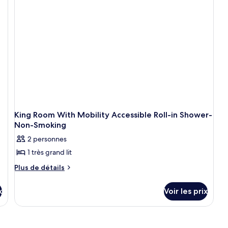
d
c
Mo
Ac
R
wi
1
Ki
B
a
Ba
wi
G
King Room With Mobility Accessible Roll-in Shower-
Ba
Non-Smoking
-
N
2 personnes
Sm
1 très grand lit
Plus
Plus de détails
de
détails
x
Voir les prix
sur
le
type
de