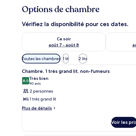
Options de chambre
Vérifiez la disponibilité pour ces dates.
Vérifier la disponibilité pour ce soir août 7 - août 8
Vérifier la di
Ce soir
août 7 - août 8
a
Filtres
Toutes les chambres
1 lit
2 lits
disponibles
Afficher
Une chambre d’hôtel avec un gr
pour
4
Chambre, 1 très grand lit, non-fumeurs
toutes
les
Très bien
les
8,0
chambres
8,0 sur 10
(90 avis)
90 avis
photos
2 personnes
pour
1 très grand lit
ce
Plus
Plus de détails
type
de
de
détails
Voir les pri
chambre :
sur
le
Chambre,
type