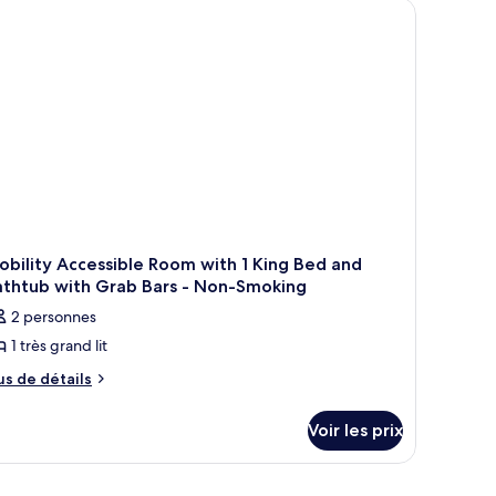
e chevet en bois, une horloge numérique et une lampe.
hambre
rès
ambre,
rand
ès
t,
and
ccessible
ux
cessible
ersonnes
x
rsonnes
obilité
bilité
éduite,
duite,
n-
on-
bility Accessible Room with 1 King Bed and
meurs
umeurs
athtub with Grab Bars - Non-Smoking
oll-
oll-
2 personnes
ower)
1 très grand lit
hower)
us
us de détails
e
tails
Voir les prix
r
pe