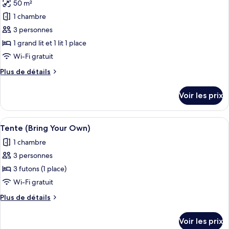
50 m²
photos
pour
1 chambre
ce
3 personnes
type
1 grand lit et 1 lit 1 place
de
Wi-Fi gratuit
chambre :
Plus
Plus de détails
Appartement
de
Confort
détails
Voir les prix
sur
le
type
Afficher
Tente (Bring Your Own) | Rideaux occul
5
de
Tente (Bring Your Own)
toutes
chambre
1 chambre
Appartement
les
Confort
3 personnes
photos
pour
3 futons (1 place)
ce
Wi-Fi gratuit
type
Plus
Plus de détails
de
de
chambre :
détails
Voir les prix
sur
Tente