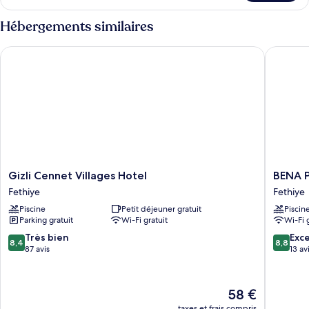
le
(Bring
type
Hébergements similaires
Your
de
chambre
Own)
Gizli Cennet Villages Hotel
BENA P
Tente
(Bring
Your
Own)
Gizli
BENA
Gizli Cennet Villages Hotel
BENA 
Cennet
PANSİY
Fethiye
Fethiye
Villages
Fethiye
Piscine
Petit déjeuner gratuit
Piscin
Hotel
Parking gratuit
Wi-Fi gratuit
Wi-Fi 
Fethiye
8.4
8.8
Très bien
Exce
8,4
8,8
sur
sur
87 avis
13 av
10,
10,
Très
Excellen
bien,
13 avis
Le
58 €
87 avis
nouveau
taxes et frais compris