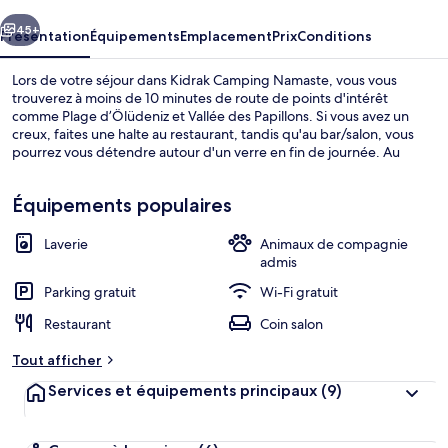
cédent
Suivant
45+
Présentation
Équipements
Emplacement
Prix
Conditions
Lors de votre séjour dans Kidrak Camping Namaste, vous vous
trouverez à moins de 10 minutes de route de points d'intérêt
comme Plage d’Ölüdeniz et Vallée des Papillons. Si vous avez un
creux, faites une halte au restaurant, tandis qu'au bar/salon, vous
pourrez vous détendre autour d'un verre en fin de journée. Au
menu des prestations offertes par cet hébergement, une terrasse
et un jardin, l'assurance d'un séjour confortable. Cerise sur le
Équipements populaires
gâteau, les logements regorgent de petits plus comme des
peignoirs et des chaussons.
Laverie
Animaux de compagnie
Vue depuis l’hébergement
admis
Parking gratuit
Wi-Fi gratuit
Restaurant
Coin salon
Tout afficher
Services et équipements principaux
(9)