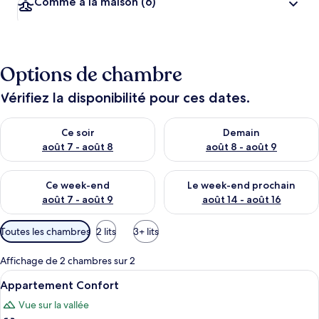
Comme à la maison
(6)
Options de chambre
Vérifiez la disponibilité pour ces dates.
Vérifier la disponibilité pour ce soir août 7 - août 8
Vérifier la disponibilité pour 
Ce soir
Demain
août 7 - août 8
août 8 - août 9
Vérifier la disponibilité pour ce week-end août 7 - août 9
Vérifier la disponibilité pour 
Ce week-end
Le week-end prochain
août 7 - août 9
août 14 - août 16
Filtres
Toutes les chambres
2 lits
3+ lits
disponibles
pour
Affichage de 2 chambres sur 2
les
Afficher
Appartement Confort | Rideaux occulta
18
Appartement Confort
chambres
toutes
Vue sur la vallée
les