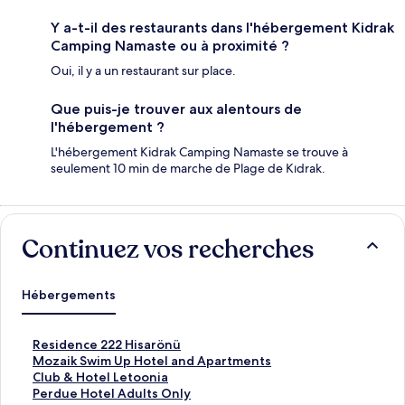
Y a-t-il des restaurants dans l'hébergement Kidrak
Camping Namaste ou à proximité ?
Oui, il y a un restaurant sur place.
Que puis-je trouver aux alentours de
l'hébergement ?
L'hébergement Kidrak Camping Namaste se trouve à
seulement 10 min de marche de Plage de Kıdrak.
Continuez vos recherches
Hébergements
L
Residence 222 Hisarönü
i
L
Mozaik Swim Up Hotel and Apartments
e
i
L
Club & Hotel Letoonia
n
e
i
L
Perdue Hotel Adults Only