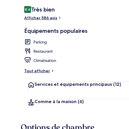
Avis
Très bien
8,4
8,4 sur 10
voyageurs
Afficher 586 avis
Hall
Équipements populaires
Parking
Restaurant
Climatisation
Tout afficher
Services et équipements principaux
(12)
Comme à la maison
(6)
Options de chambre