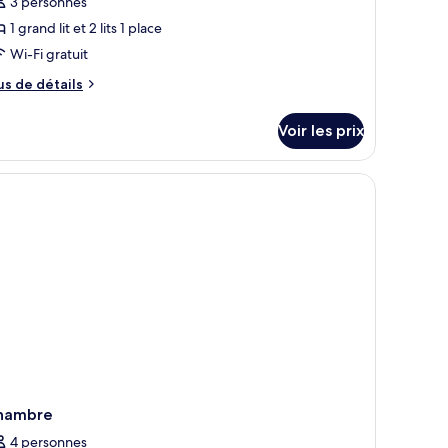
our
3 personnes
e
1 grand lit et 2 lits 1 place
ype
Wi-Fi gratuit
e
us
us de détails
hambre :
e
uite
tails
Voir les prix
r
pe
e
hambre
ite
hambre
4 personnes