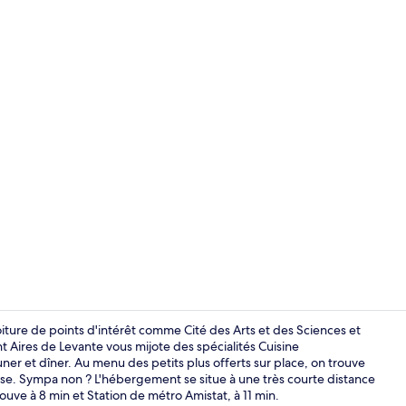
Vidéo du cr
oiture de points d'intérêt comme Cité des Arts et des Sciences et
nt Aires de Levante vous mijote des spécialités Cuisine
r et dîner. Au menu des petits plus offerts sur place, on trouve
Minibar, cof
asse. Sympa non ? L'hébergement se situe à une très courte distance
ouve à 8 min et Station de métro Amistat, à 11 min.