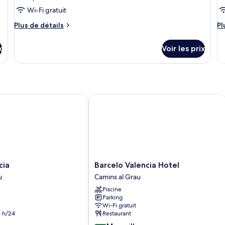
Wi-Fi gratuit
Plus
Pl
Plus de détails
Pl
de
d
détails
dé
x
Voir les prix
sur
su
le
le
type
ty
de
d
chambre
c
Chambre
C
a
Barcelo Valencia Hotel
Barcelo
cia
Barcelo Valencia Hotel
Valencia
u
Camins al Grau
Hotel
Piscine
Camins
Parking
al
Wi-Fi gratuit
Grau
 h/24
Restaurant