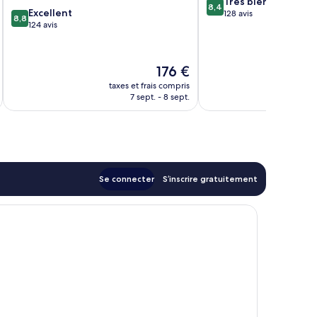
8.4
Très bien
8,4
8.8
Excellent
sur
128 avis
8,8
sur
124 avis
10,
10,
Très
Excellent,
bien,
124 avis
128 avis
Le
176 €
nouveau
taxes et frais compris
tax
prix
7 sept. - 8 sept.
est
de
176 €
Se connecter
S’inscrire gratuitement