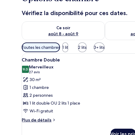
Vérifiez la disponibilité pour ces dates.
Vérifier la disponibilité pour ce soir août 8 - août 9
Vérifier la di
Ce soir
août 8 - août 9
ao
Filtres
Toutes les chambres
1 lit
2 lits
3+ lits
disponibles
Afficher
Une chambre d’hôtel équipée d’u
pour
9
Chambre Double
toutes
les
Merveilleux
les
9,0
chambres
9,0 sur 10
(27 avis)
27 avis
photos
30 m²
pour
1 chambre
ce
2 personnes
type
1 lit double OU 2 lits 1 place
de
Wi-Fi gratuit
chambre :
Chambre
Plus
Plus de détails
Double
de
détails
Voir les pri