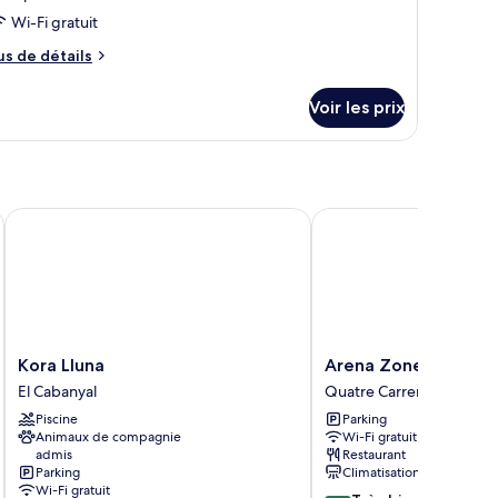
Wi-Fi gratuit
us
us de détails
e
tails
Voir les prix
r
pe
e
hambre
hambre
Kora Lluna
Arena Zone Hotel
Kora
Arena
Kora Lluna
Arena Zone Hotel
Lluna
Zone
El Cabanyal
Quatre Carreres
El
Hotel
Piscine
Parking
Cabanyal
Quatre
Animaux de compagnie
Wi-Fi gratuit
Carreres
admis
Restaurant
Parking
Climatisation
Wi-Fi gratuit