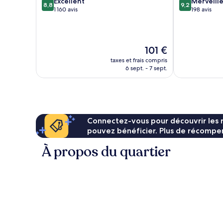
8.8
9.2
Excellent
Merveill
8,8
9,2
sur
sur
1 160 avis
198 avis
10,
10,
Excellent,
Merveilleux,
1 160 avis
198 avis
Le
101 €
nouveau
taxes et frais compris
prix
6 sept. - 7 sept.
est
de
101 €
Connectez-vous pour découvrir les 
pouvez bénéficier. Plus de récompen
À propos du quartier