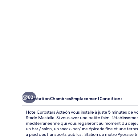
Eurostars
Acteón
83+
Présentation
Chambres
Emplacement
Conditions
Hotel Eurostars Acteón vous installe à juste 5 minutes de v
Stade Mestalla. Si vous avez une petite faim, l'établisseme
méditerranéenne qui vous régaleront au moment du déjeune
un bar / salon, un snack-bar/une épicerie fine et une terr
à pied des transports publics : Station de métro Ayora se tr