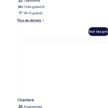
pour
1 personne
ce
1 très grand lit
type
Wi-Fi gratuit
de
Plus
Plus de détails
chambre :
de
Suite
détails
Voir les pri
sur
Junior
le
type
de
chambre
Suite
Junior
Chambre
4 personnes