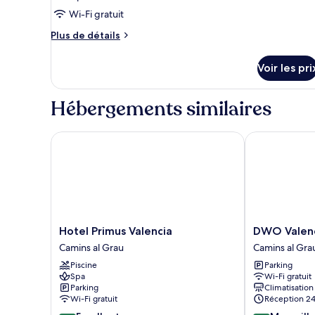
Wi-Fi gratuit
Plus
Plus de détails
de
détails
Voir les pri
sur
le
type
Hébergements similaires
de
chambre
Chambre
Hotel Primus Valencia
DWO Valenci
Hotel
DWO
Hotel Primus Valencia
DWO Valen
Primus
Valencia
Camins al Grau
Camins al Gra
Valencia
Camins
Piscine
Parking
Camins
al
Spa
Wi-Fi gratuit
al
Grau
Parking
Climatisation
Grau
Wi-Fi gratuit
Réception 24