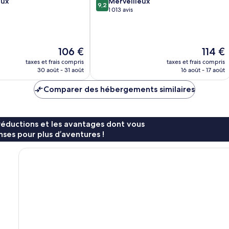
9.2
eux
Merveilleux
9,2
sur
1 013 avis
10,
Merveilleux,
1 013 avis
Le
Le
106 €
114 €
nouveau
nouveau
taxes et frais compris
taxes et frais compris
prix
prix
30 août - 31 août
16 août - 17 août
est
est
de
de
Comparer des hébergements similaires
106 €
114 €
réductions et les avantages dont vous
ses pour plus d’aventures !