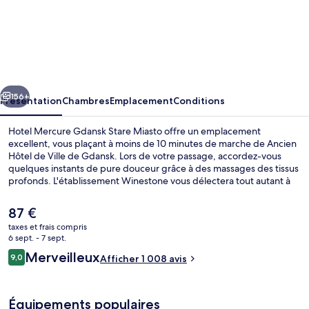
l’hébergement
Hotel
Mercure
Gdansk
Stare
cédent
Suivant
Miasto
156+
Présentation
Chambres
Emplacement
Conditions
Hotel Mercure Gdansk Stare Miasto offre un emplacement
excellent, vous plaçant à moins de 10 minutes de marche de Ancien
Hôtel de Ville de Gdansk. Lors de votre passage, accordez-vous
quelques instants de pure douceur grâce à des massages des tissus
profonds. L'établissement Winestone vous délectera tout autant à
l'heure du déjeuner et du dîner. Parmi les avantages offerts par cet
hébergement : un bar / salon, une salle de fitness ouverte 24 h/24
Le
87 €
et une salle de fitness. Les autres voyageurs adorent le personnel
prix
taxes et frais compris
attentionné.
actuel
6 sept. - 7 sept.
Sert le déjeuner et le dîner
est
Avis
Merveilleux
9,0
Afficher 1 008 avis
de
9,0 sur 10
voyageurs
87 €.
Équipements populaires