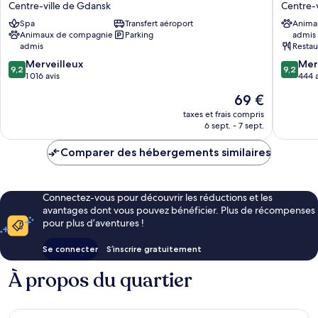
Dwór
Cloud
Centre-ville de Gdansk
Centre-
Uphagena
One
Spa
Transfert aéroport
Anima
Gdańsk
Gdansk
Animaux de compagnie
Parking
admis
Centre-
Centre-
admis
Restau
ville
ville
9.2
9.2
de
Merveilleux
de
Mer
9,2
9,2
sur
sur
Gdansk
1 016 avis
Gdansk
444 a
10,
10,
Le
69 €
Merveilleux,
Merveill
nouveau
1 016 avis
444 avis
taxes et frais compris
prix
6 sept. - 7 sept.
est
de
Comparer des hébergements similaires
69 €
Connectez-vous pour découvrir les réductions et les
avantages dont vous pouvez bénéficier. Plus de récompenses
pour plus d’aventures !
Se connecter
S’inscrire gratuitement
À propos du quartier