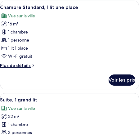
type
Afficher
Une chambre d’hôtel avec un lit, un bu
grand
13
de
Chambre Standard, 1 lit une place
toutes
lit
chambre
Vue sur la ville
Privilege,
les
Chambre
16 m²
photos
Confort,
pour
1 chambre
1
ce
grand
1 personne
lit
type
1 lit 1 place
de
Wi-Fi gratuit
chambre :
Plus
Plus de détails
Chambre
de
Standard,
détails
Voir les prix
1
sur
le
lit
type
Afficher
Une chambre d’hôtel avec un grand lit
une
12
de
Suite, 1 grand lit
toutes
place
chambre
Vue sur la ville
Chambre
les
Standard,
32 m²
photos
1
pour
1 chambre
lit
ce
une
3 personnes
place