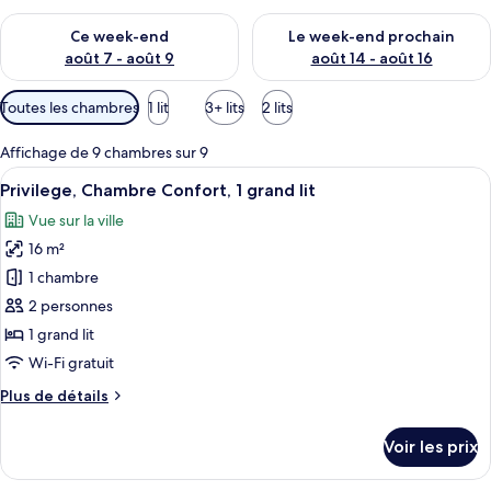
Vérifier la disponibilité pour ce week-end août 7 - août 9
Vérifier la disponibilité pour 
Ce week-end
Le week-end prochain
août 7 - août 9
août 14 - août 16
Filtres
Toutes les chambres
1 lit
3+ lits
2 lits
disponibles
pour
Affichage de 9 chambres sur 9
les
Afficher
Une chambre d’hôtel avec un grand lit
12
Privilege, Chambre Confort, 1 grand lit
chambres
toutes
Vue sur la ville
les
16 m²
photos
pour
1 chambre
ce
2 personnes
type
1 grand lit
de
Wi-Fi gratuit
chambre :
Plus
Plus de détails
Privilege,
de
Chambre
détails
Voir les prix
Confort,
sur
le
1