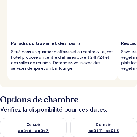
Paradis du travail et des loisirs
Restau
Situé dans un quartier d'affaires et au centre-ville, cet
Savourez
hôtel propose un centre d'affaires ouvert 24h/24 et
végétari
des salles de réunion. Détendez-vous avec des
plats lo
services de spa et un bar lounge.
végétal
Options de chambre
Vérifiez la disponibilité pour ces dates.
Vérifier la disponibilité pour ce soir août 6 - août 7
Vérifier la disponibilité pour 
Ce soir
Demain
août 6 - août 7
août 7 - août 8