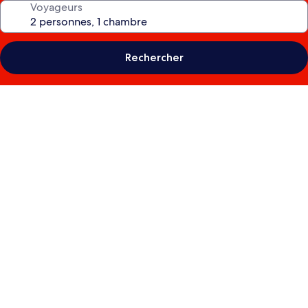
Voyageurs
Rechercher
Galerie
photos
de