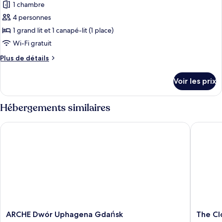
pour
1 chambre
lits
ce
une
4 personnes
place
type
1 grand lit et 1 canapé-lit (1 place)
(Comfortable)
de
Wi-Fi gratuit
chambre :
Plus
Plus de détails
Chambre
de
Standard,
détails
Voir les prix
1
sur
le
grand
type
Hébergements similaires
lit
de
et
chambre
ARCHE Dwór Uphagena Gdańsk
The Clo
Chambre
1
Standard,
canapé-
1
lit
grand
lit
et
1
canapé-
lit
ARCHE
The
ARCHE Dwór Uphagena Gdańsk
The C