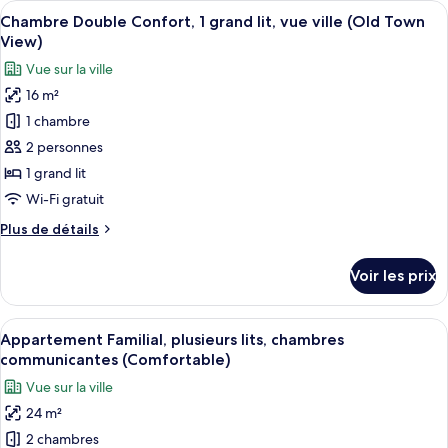
Afficher
Une chambre d’hôtel équipée d’un lit, 
double
12
de
Chambre Double Confort, 1 grand lit, vue ville (Old Town
toutes
(Comfortable)
chambre
View)
Chambre
les
Vue sur la ville
Standard,
photos
1
16 m²
pour
lit
1 chambre
ce
double
(Comfortable)
type
2 personnes
de
1 grand lit
chambre :
Wi-Fi gratuit
Chambre
Plus
Plus de détails
Double
de
Confort,
détails
Voir les prix
sur
1
le
grand
type
Afficher
Appartement Familial, plusieurs lits,
lit,
13
de
Appartement Familial, plusieurs lits, chambres
toutes
vue
chambre
communicantes (Comfortable)
Chambre
les
ville
Vue sur la ville
Double
photos
(Old
Confort,
24 m²
pour
Town
1
2 chambres
ce
grand
View)