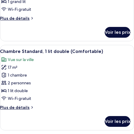
type
1 grand lit
de
Wi-Fi gratuit
chambre :
Plus
Plus de détails
Suite,
de
1
détails
Voir les prix
grand
sur
le
lit
type
Afficher
Une chambre d’hôtel avec un lit, un bu
12
de
Chambre Standard, 1 lit double (Comfortable)
toutes
chambre
Vue sur la ville
Suite,
les
1
17 m²
photos
grand
pour
1 chambre
lit
ce
2 personnes
type
1 lit double
de
Wi-Fi gratuit
chambre :
Plus
Plus de détails
Chambre
de
Standard,
détails
Voir les prix
1
sur
le
lit
type