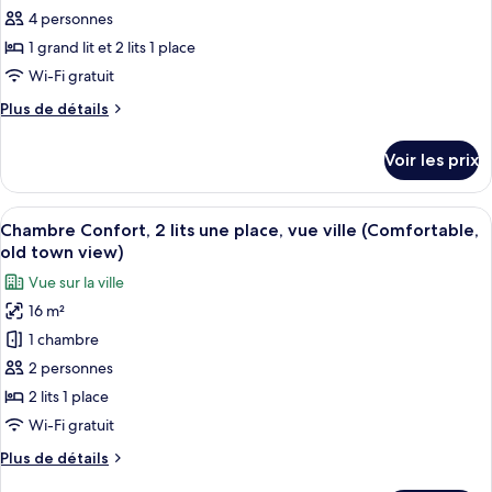
lit,
type
4 personnes
vue
de
1 grand lit et 2 lits 1 place
ville
chambre :
(Old
Wi-Fi gratuit
Appartement
Town
Plus
Plus de détails
View)
Familial,
de
plusieurs
détails
Voir les prix
sur
lits,
le
chambres
type
Afficher
Une chambre d’hôtel avec deux lits, u
communicantes
13
de
Chambre Confort, 2 lits une place, vue ville (Comfortable,
toutes
(Comfortable)
chambre
old town view)
Appartement
les
Vue sur la ville
Familial,
photos
plusieurs
16 m²
pour
lits,
1 chambre
ce
chambres
communicantes
type
2 personnes
(Comfortable)
de
2 lits 1 place
chambre :
Wi-Fi gratuit
Chambre
Plus
Plus de détails
Confort,
de