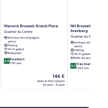
Warwick
NH
Warwick Brussels Grand-Place
NH Brussels Grand P
Brussels
Brussels
Arenberg
Quartier du Centre
Grand-
Grand
Quartier du Centre
Animaux de compagnie
Place
Place
admis
Quartier
Arenberg
Animaux de compagnie
Parking
admis
du
Quartier
Wi-Fi gratuit
Parking
Centre
du
Restaurant
Wi-Fi gratuit
Centre
Salle de sport
8.8
Excellent
8,8
sur
1 797 avis
8.0
Très bien
8,0
10,
sur
1 003 avis
Excellent,
10,
Le
146 €
1 797 avis
Très
nouveau
bien,
taxes et frais compris
tax
prix
30 août - 31 août
1 003 avis
est
de
146 €