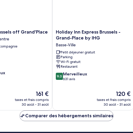
Standard
Holiday
ssels off Grand'Place
Holiday Inn Express Brussels -
Inn
Grand-Place by IHG
entre
Express
Basse-Ville
 compagnie
Brussels
-
Petit déjeuner gratuit
Parking
Grand-
Wi-Fi gratuit
Place
Restaurant
by
eux
9.0
IHG
Merveilleux
9,0
sur
Basse-
631 avis
10,
Ville
Merveilleux,
Le
Le
161 €
120 €
631 avis
nouveau
nouveau
taxes et frais compris
taxes et frais compris
prix
prix
30 août - 31 août
30 août - 31 août
est
est
de
de
Comparer des hébergements similaires
161 €
120 €