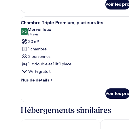
détails
Standard,
Voir les pri
sur
1
le
lit
type
Afficher
Une chambre d’hôtel avec un gr
7
de
double
Chambre Triple Premium, plusieurs lits
toutes
chambre
Merveilleux
Chambre
les
9,2
9,2 sur 10
(24 avis)
24 avis
Double
photos
20 m²
Standard,
pour
1
1 chambre
ce
lit
3 personnes
double
type
1 lit double et 1 lit 1 place
de
Wi-Fi gratuit
chambre :
Chambre
Plus
Plus de détails
Triple
de
détails
Premium,
Voir les pri
sur
plusieurs
le
lits
type
Hébergements similaires
de
chambre
Chambre
ibis Brussels City Centre
Novotel Bruss
Triple