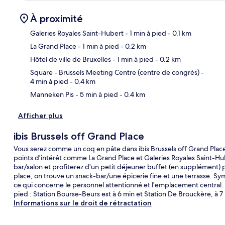
À proximité
Galeries Royales Saint-Hubert
- 1 min à pied
- 0.1 km
La Grand Place
- 1 min à pied
- 0.2 km
Car
Hôtel de ville de Bruxelles
- 1 min à pied
- 0.2 km
Square - Brussels Meeting Centre (centre de congrès)
-
4 min à pied
- 0.4 km
Manneken Pis
- 5 min à pied
- 0.4 km
Afficher plus
ibis Brussels off Grand Place
Vous serez comme un coq en pâte dans ibis Brussels off Grand Plac
points d'intérêt comme La Grand Place et Galeries Royales Saint-Hu
bar/salon et profiterez d'un petit déjeuner buffet (en supplément) p
place, on trouve un snack-bar/une épicerie fine et une terrasse. Sy
ce qui concerne le personnel attentionné et l'emplacement central. L
pied : Station Bourse-Beurs est à 6 min et Station De Brouckère, à 7
Informations sur le droit de rétractation