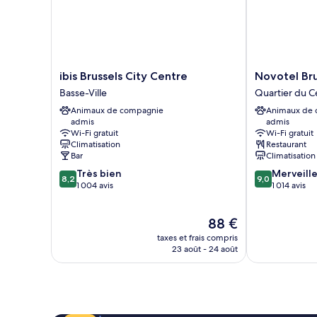
Premium,
plusieurs
lits
ibis
Novotel
ibis Brussels City Centre
Novotel Bru
Brussels
Brussels
Basse-Ville
Quartier du C
City
off
Animaux de compagnie
Animaux de
Centre
Grand'Place
admis
admis
Basse-
Quartier
Wi-Fi gratuit
Wi-Fi gratuit
Ville
du
Climatisation
Restaurant
Centre
Bar
Climatisation
8.2
9.0
Très bien
Merveill
8,2
9,0
sur
sur
1 004 avis
1 014 avis
10,
10,
Très
Merveilleux,
Le
88 €
bien,
1 014 avis
nouveau
1 004 avis
taxes et frais compris
prix
23 août - 24 août
est
de
88 €