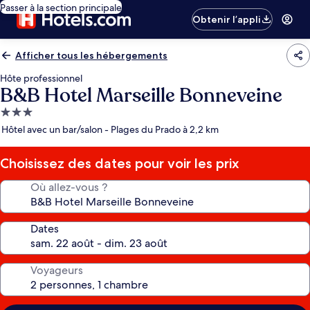
Passer à la section principale
Obtenir l’appli
Afficher tous les hébergements
Hôte professionnel
B&B Hotel Marseille Bonneveine
Hébergement
3.0 étoiles
Hôtel avec un bar/salon - Plages du Prado à 2,2 km
Choisissez des dates pour voir les prix
Où allez-vous ?
Dates
Voyageurs