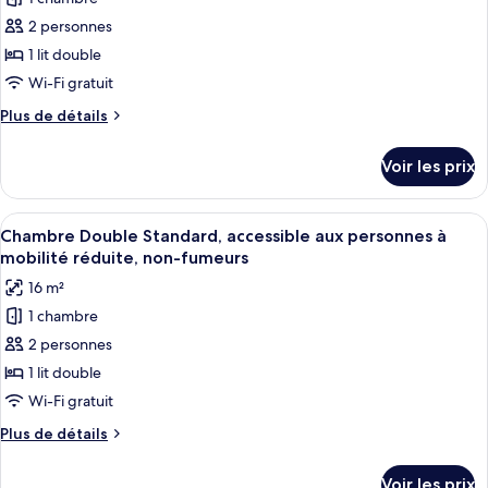
photos
Standard,
pour
2 personnes
non-
ce
fumeurs
1 lit double
type
Wi-Fi gratuit
de
Plus
Plus de détails
chambre :
de
Chambre
détails
Voir les prix
sur
Double
le
Classique,
type
Afficher
Une chambre d’hôtel avec un grand lit,
non-
5
de
Chambre Double Standard, accessible aux personnes à
toutes
fumeurs
chambre
mobilité réduite, non-fumeurs
Chambre
les
16 m²
Double
photos
Classique,
1 chambre
pour
non-
2 personnes
ce
fumeurs
type
1 lit double
de
Wi-Fi gratuit
chambre :
Plus
Plus de détails
Chambre
de
Double
détails
Voir les prix