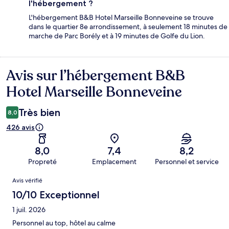
l'hébergement ?
L'hébergement B&B Hotel Marseille Bonneveine se trouve
dans le quartier 8e arrondissement, à seulement 18 minutes de
marche de Parc Borély et à 19 minutes de Golfe du Lion.
Avis sur l’hébergement B&B
Avis
Hotel Marseille Bonneveine
Très bien
8,0
426 avis
8,0
7,4
8,2
Propreté
Emplacement
Personnel et service
Avis
Avis vérifié
10/10 Exceptionnel
1 juil. 2026
Personnel au top, hôtel au calme