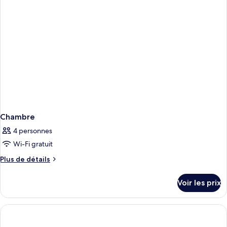
Chambre
Chambre
4 personnes
Wi-Fi gratuit
Plus
Plus de détails
de
détails
Voir les prix
sur
le
type
de
chambre