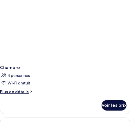
Chambre
Simple
Standard,
non-
fumeurs
Chambre
4 personnes
Wi-Fi gratuit
Plus
Plus de détails
de
détails
Voir les prix
sur
le
type
de
chambre