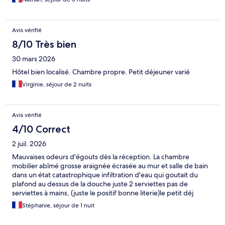
Avis vérifié
8/10 Très bien
30 mars 2026
Hôtel bien localisé. Chambre propre. Petit déjeuner varié
Virginie, séjour de 2 nuits
Avis vérifié
4/10 Correct
2 juil. 2026
Mauvaises odeurs d'égouts dès la réception. La chambre
mobilier abîmé grosse araignée écrasée au mur et salle de bain
dans un état catastrophique infiltration d'eau qui goutait du
plafond au dessus de la douche juste 2 serviettes pas de
serviettes à mains, (juste le positif bonne literie)le petit déj
correct mais les couverts et verres étaient quasiment tous mal
Stéphanie, séjour de 1 nuit
lavés et collants. Bref pour 170 euros la nuit c'est décevant.