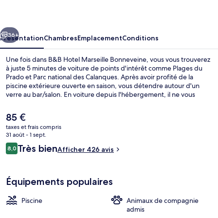
Marseille
Bonneveine
cédent
Suivant
36+
Présentation
Chambres
Emplacement
Conditions
Une fois dans B&B Hotel Marseille Bonneveine, vous vous trouverez
à juste 5 minutes de voiture de points d'intérêt comme Plages du
Prado et Parc national des Calanques. Après avoir profité de la
piscine extérieure ouverte en saison, vous détendre autour d'un
verre au bar/salon. En voiture depuis l'hébergement, il ne vous
faudra qu'une dizaine de minutes pour rejoindre des sites comme
Stade Vélodrome et Grand Port Maritime de Marseille.
Le
85 €
prix
taxes et frais compris
actuel
31 août - 1 sept.
Bar (sur place)
est
Avis
Très bien
8,0
Afficher 426 avis
de
8,0 sur 10
voyageurs
85 €.
Équipements populaires
Piscine
Animaux de compagnie
admis