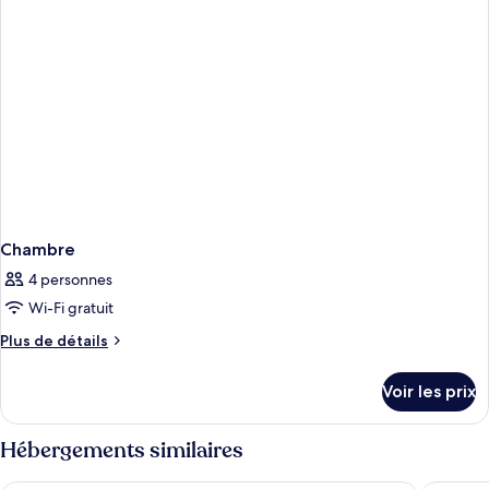
Chambre
Chambre
4 personnes
Wi-Fi gratuit
Plus
Plus de détails
de
détails
Voir les prix
sur
le
type
Hébergements similaires
de
chambre