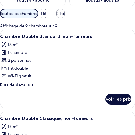
août 14 - août 16
août 21 - août 23
Filtres
Toutes les chambres
1 lit
2 lits
disponibles
pour
Affichage de 9 chambres sur 9
les
Afficher
Une chambre d’hôtel comprenant un lit
6
Chambre Double Standard, non-fumeurs
chambres
toutes
13 m²
les
1 chambre
photos
pour
2 personnes
ce
1 lit double
type
Wi-Fi gratuit
de
Plus
Plus de détails
chambre :
de
Chambre
détails
Voir les prix
sur
Double
le
Standard,
type
Afficher
Une chambre d’hôtel comprenant un lit
non-
5
de
Chambre Double Classique, non-fumeurs
toutes
fumeurs
chambre
13 m²
Chambre
les
Double
1 chambre