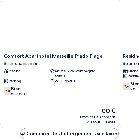
Comfort Aparthotel Marseille Prado Plage
Residhot
Chambre
Comfort
Residhot
Comfort Aparthotel Marseille Prado Plage
Residh
Aparthotel
Grand
8e arrondissement
8e arro
Marseille
Prado
Piscine
Animaux de compagnie
Kitche
Prado
8e
admis
Parkin
Plage
arrondi
Parking
Wi-Fi gratuit
8e
7.6
Bie
7,6
7.8
arrondissement
Bien
sur
2 511
7,8
sur
539 avis
10,
10,
Bien,
Bien,
2 511 avi
Le
100 €
539 avis
nouveau
taxes et frais compris
prix
30 août - 31 août
est
de
Comparer des hébergements similaires
100 €