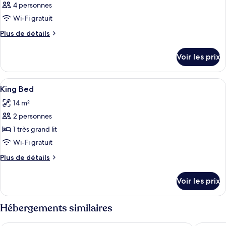
4 personnes
Wi-Fi gratuit
Plus
Plus de détails
de
détails
Voir les prix
sur
le
type
Afficher
Bureau, fer et planche à repasser, lits
8
de
King Bed
toutes
chambre
14 m²
Chambre
les
2 personnes
photos
pour
1 très grand lit
ce
Wi-Fi gratuit
type
Plus
Plus de détails
de
de
chambre :
détails
Voir les prix
sur
King
le
Bed
type
Hébergements similaires
de
chambre