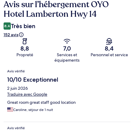
Avis sur l’hébergement OYO
Avis
Hotel Lamberton Hwy 14
Très bien
8,4
152 avis
8,8
7,0
8,4
Propreté
Services et
Personnel et service
équipements
Avis
Avis vérifié
10/10 Exceptionnel
2 juin 2026
Traduire avec Google
Great room great staff good location
Caroline, séjour de 1 nuit
Avis vérifié