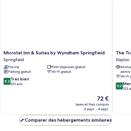
Microtel Inn & Suites by Wyndham Springfield
The Trai
King
Bed
Microtel
The
Microtel Inn & Suites by Wyndham Springfield
The Tr
Inn
Trail
Springfield
Slayton
&
Inn
Piscine
Petit déjeuner gratuit
Anima
Suites
-
Parking gratuit
Wi-Fi gratuit
admis
by
Slayton,
Wi-Fi 
Wyndham
MN
8.2
Très bien
8,2
9.0
Springfield
-
Mer
sur
331 avis
9,0
sur
Springfield
HWY
133 a
10,
10,
59
Très
Le
72 €
Merveill
Slayton
bien,
nouveau
133 avis
taxes et frais compris
331 avis
prix
3 sept. - 4 sept.
est
de
Comparer des hébergements similaires
72 €