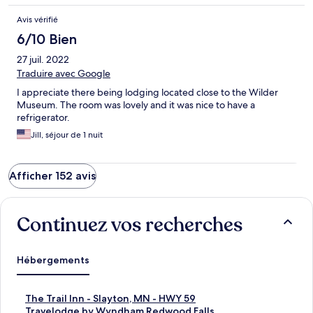
Avis vérifié
6/10 Bien
27 juil. 2022
Traduire avec Google
I appreciate there being lodging located close to the Wilder
Museum. The room was lovely and it was nice to have a
refrigerator.
Jill, séjour de 1 nuit
Afficher 152 avis
Continuez vos recherches
Hébergements
L
The Trail Inn - Slayton, MN - HWY 59
i
L
Travelodge by Wyndham Redwood Falls