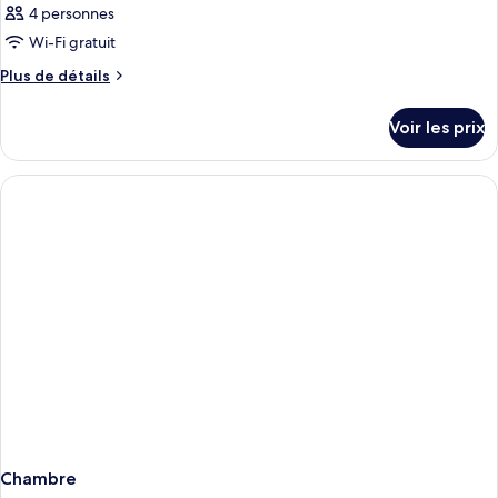
4 personnes
Wi-Fi gratuit
Plus
Plus de détails
de
détails
Voir les prix
sur
le
type
de
chambre
Chambre
Chambre