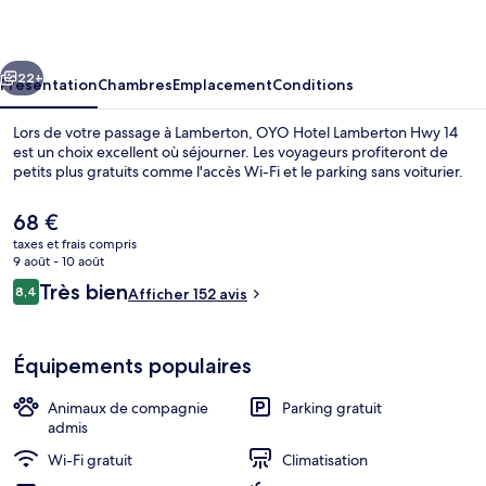
Lamberton
Hwy
cédent
Suivant
14
22+
Présentation
Chambres
Emplacement
Conditions
Lors de votre passage à Lamberton, OYO Hotel Lamberton Hwy 14
est un choix excellent où séjourner. Les voyageurs profiteront de
petits plus gratuits comme l'accès Wi-Fi et le parking sans voiturier.
Le
68 €
prix
taxes et frais compris
actuel
9 août - 10 août
est
Avis
Très bien
8,4
Afficher 152 avis
de
8,4 sur 10
voyageurs
Restauration
68 €.
Équipements populaires
Animaux de compagnie
Parking gratuit
admis
Wi-Fi gratuit
Climatisation