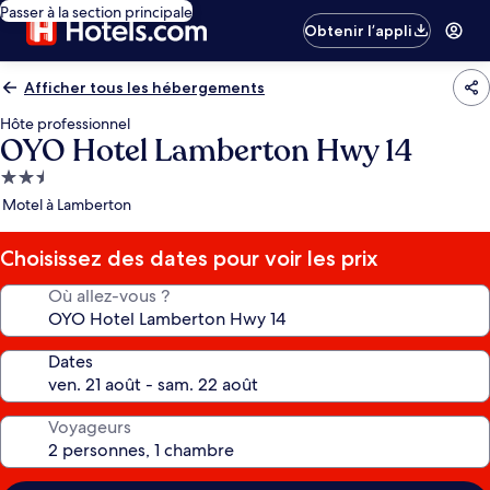
Passer à la section principale
Obtenir l’appli
Afficher tous les hébergements
Hôte professionnel
OYO Hotel Lamberton Hwy 14
Hébergement
2.5 étoiles
Motel à Lamberton
Choisissez des dates pour voir les prix
Où allez-vous ?
Dates
Voyageurs