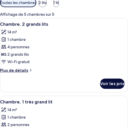
Filtres
Toutes les chambres
2 lits
1 lit
disponibles
pour
Affichage de 5 chambres sur 5
les
Afficher
Une chambre d’hôtel avec deux lits, u
7
Chambre, 2 grands lits
chambres
toutes
14 m²
les
1 chambre
photos
pour
4 personnes
ce
2 grands lits
type
Wi-Fi gratuit
de
Plus
Plus de détails
chambre :
de
Chambre,
détails
Voir les prix
sur
2
le
grands
type
Afficher
Une chambre d’hôtel aux couleurs roug
lits
8
de
Chambre, 1 très grand lit
toutes
chambre
14 m²
Chambre,
les
2
1 chambre
photos
grands
pour
2 personnes
lits