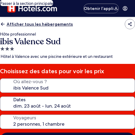
Passer à la section principale
Obtenir l’appli
Afficher tous les hébergements
Hôte professionnel
ibis Valence Sud
Hébergement
3.0 étoiles
Hôtel à Valence avec une piscine extérieure et un restaurant
Choisissez des dates pour voir les prix
Où allez-vous ?
Dates
Voyageurs