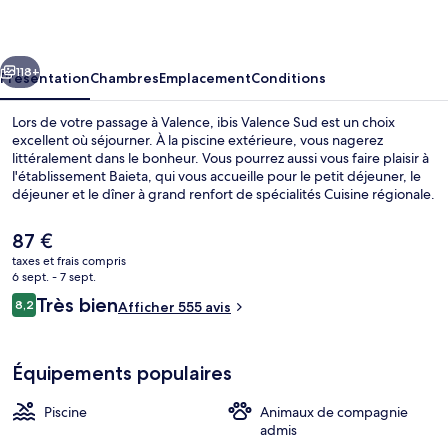
Sud
cédent
Suivant
118+
Présentation
Chambres
Emplacement
Conditions
Lors de votre passage à Valence, ibis Valence Sud est un choix
excellent où séjourner. À la piscine extérieure, vous nagerez
littéralement dans le bonheur. Vous pourrez aussi vous faire plaisir à
l'établissement Baieta, qui vous accueille pour le petit déjeuner, le
déjeuner et le dîner à grand renfort de spécialités Cuisine régionale.
Parmi les avantages offerts par cet hébergement : un bar / salon, un
snack-bar/une épicerie fine et une terrasse. Les autres voyageurs
Le
87 €
sont séduits par la présentation générale.
prix
taxes et frais compris
actuel
6 sept. - 7 sept.
Petit déjeuner buffet servi tous les j
est
Avis
Très bien
8,2
Afficher 555 avis
de
8,2 sur 10
voyageurs
87 €.
Équipements populaires
Piscine
Animaux de compagnie
admis