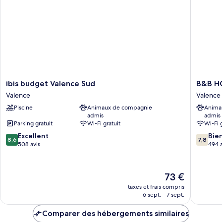
double
Standard,
1
lit
double
ibis
B&B
ibis budget Valence Sud
B&B HO
budget
HOTEL
Valence
Valence
Valence
Valence
Piscine
Animaux de compagnie
Anima
Sud
Sud
admis
admis
Valence
Valence
Parking gratuit
Wi-Fi gratuit
Wi-Fi 
Sud
8.6
7.8
Excellent
Bie
8,6
7,8
sur
sur
508 avis
494 a
10,
10,
Excellent,
Bien,
508 avis
494 avis
Le
73 €
nouveau
taxes et frais compris
prix
6 sept. - 7 sept.
est
de
Comparer des hébergements similaires
73 €