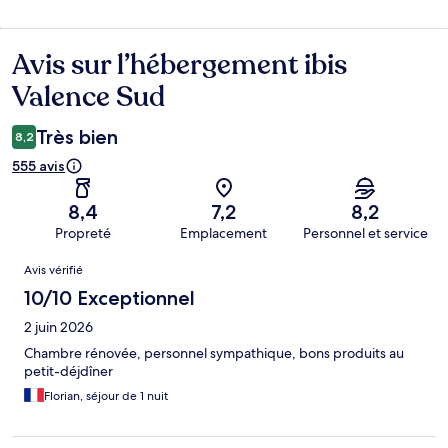
Avis sur l’hébergement ibis
Avis
Valence Sud
Très bien
8,2
555 avis
8,4
7,2
8,2
Propreté
Emplacement
Personnel et service
Avis
Avis vérifié
10/10 Exceptionnel
2 juin 2026
Chambre rénovée, personnel sympathique, bons produits au
petit-déjdîner
Florian, séjour de 1 nuit