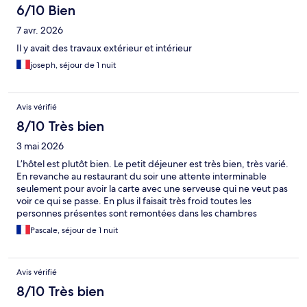
6/10 Bien
7 avr. 2026
Il y avait des travaux extérieur et intérieur
joseph, séjour de 1 nuit
Avis vérifié
8/10 Très bien
3 mai 2026
L’hôtel est plutôt bien. Le petit déjeuner est très bien, très varié.
En revanche au restaurant du soir une attente interminable
seulement pour avoir la carte avec une serveuse qui ne veut pas
voir ce qui se passe. En plus il faisait très froid toutes les
personnes présentes sont remontées dans les chambres
chercher un pull. Au bout d’un moment nous sommes partis.
Pascale, séjour de 1 nuit
Avis vérifié
8/10 Très bien