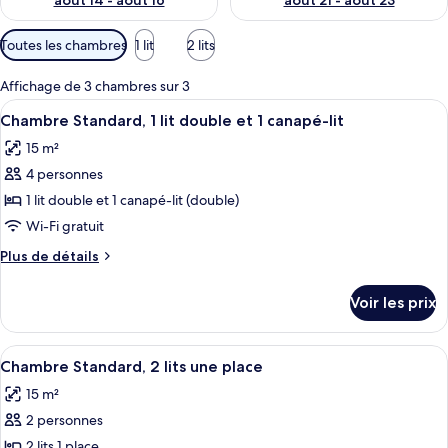
août 14 - août 16
août 21 - août 23
Filtres
Toutes les chambres
1 lit
2 lits
disponibles
pour
Affichage de 3 chambres sur 3
les
Afficher
Une chambre d’hôtel avec un grand lit
14
Chambre Standard, 1 lit double et 1 canapé-lit
chambres
toutes
15 m²
les
4 personnes
photos
pour
1 lit double et 1 canapé-lit (double)
ce
Wi-Fi gratuit
type
Plus
Plus de détails
de
de
chambre :
détails
Voir les prix
sur
Chambre
le
Standard,
type
Afficher
Une chambre d’hôtel comprenant un lit
1
4
de
Chambre Standard, 2 lits une place
toutes
chambre
lit
15 m²
Chambre
les
double
Standard,
2 personnes
photos
et
1
pour
2 lits 1 place