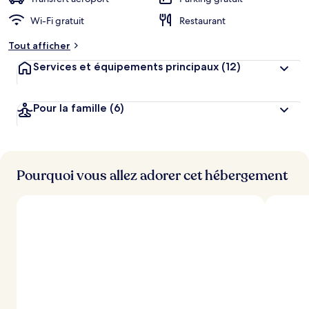
g
Wi-Fi gratuit
Restaurant
e
m
Tout afficher
e
n
Services et équipements principaux
(12)
t
s
Pour la famille
(6)
l
e
s
m
i
Pourquoi vous allez adorer cet hébergement
e
u
x
n
o
t
é
s
p