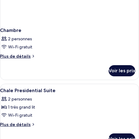
Chambre
2 personnes
Wi-Fi gratuit
Plus
Plus de détails
de
détails
Voir les prix
sur
le
type
Afficher
Minibar, coffres-forts dans les chamb
12
de
Chale Presidential Suite
toutes
chambre
2 personnes
Chambre
les
1 très grand lit
photos
pour
Wi-Fi gratuit
ce
Plus
Plus de détails
type
de
détails
de
Voir les prix