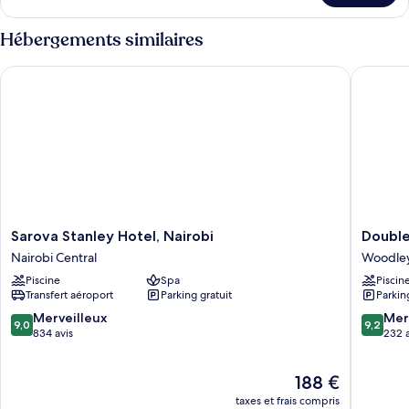
le
type
Hébergements similaires
de
chambre
Sarova Stanley Hotel, Nairobi
DoubleTr
Executive
Suite
Sarova
DoubleT
Sarova Stanley Hotel, Nairobi
Double
Stanley
by
Nairobi Central
Woodle
Hotel,
Hilton
Piscine
Spa
Piscin
Nairobi
Nairobi
Transfert aéroport
Parking gratuit
Parkin
Nairobi
Hurling
Central
Woodle
9.0
9.2
Merveilleux
Mer
9,0
9,2
sur
sur
834 avis
232 a
10,
10,
Merveilleux,
Merveill
Le
188 €
834 avis
232 avis
nouveau
taxes et frais compris