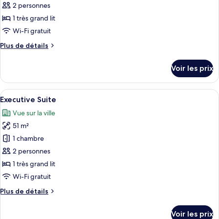
ce
2 personnes
type
1 très grand lit
de
Wi-Fi gratuit
chambre :
Plus
Plus de détails
Chambre
de
Supérieure,
détails
Voir les prix
balcon
sur
le
type
Afficher
Vue sur le jardin
14
de
Executive Suite
toutes
chambre
Vue sur la ville
Chambre
les
Supérieure,
51 m²
photos
balcon
pour
1 chambre
ce
2 personnes
type
1 très grand lit
de
Wi-Fi gratuit
chambre :
Plus
Plus de détails
Executive
de
Suite
détails
Voir les prix
sur