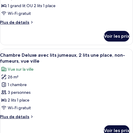
type
1 grand lit OU 2 lits 1 place
de
Wi-Fi gratuit
chambre :
Plus
Plus de détails
Chambre
de
Exécutive
détails
Voir les prix
sur
le
type
Afficher
Minibar, coffres-forts dans les chamb
6
de
Chambre Deluxe avec lits jumeaux, 2 lits une place, non-
toutes
chambre
fumeurs, vue ville
Chambre
les
Vue sur la ville
Exécutive
photos
26 m²
pour
1 chambre
ce
type
3 personnes
de
2 lits 1 place
chambre :
Wi-Fi gratuit
Chambre
Plus
Plus de détails
Deluxe
de
avec
détails
Voir les prix
sur