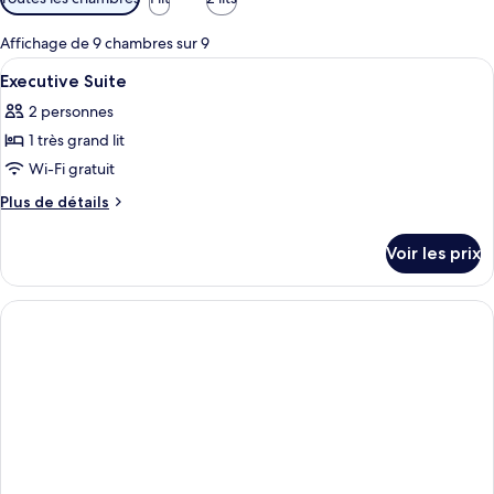
disponibles
pour
Affichage de 9 chambres sur 9
les
Afficher
Minibar, coffres-forts dans les chamb
8
Executive Suite
chambres
toutes
2 personnes
les
1 très grand lit
photos
pour
Wi-Fi gratuit
ce
Plus
Plus de détails
type
de
détails
de
Voir les prix
sur
chambre :
le
Executive
type
Suite
de
chambre
Executive
Suite