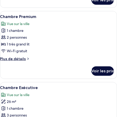
sur
chambre :
le
Chale
type
Afficher
Une chambre d’hôtel comprenant un lit
14
Presidential
de
Chambre Premium
toutes
chambre
Suite
Vue sur la ville
Chale
les
Presidential
1 chambre
photos
Suite
pour
2 personnes
ce
1 très grand lit
type
Wi-Fi gratuit
de
Plus
Plus de détails
chambre :
de
Chambre
détails
Voir les prix
sur
Premium
le
type
Afficher
Minibar, coffres-forts dans les chamb
12
de
Chambre Exécutive
toutes
chambre
Vue sur la ville
Chambre
les
Premium
26 m²
photos
pour
1 chambre
ce
3 personnes