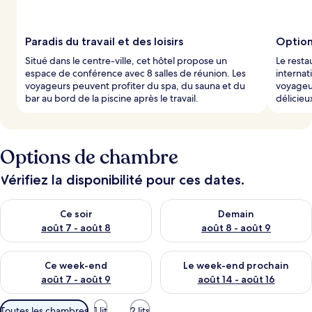
a
r
Paradis du travail et des loisirs
Option
l
Situé dans le centre-ville, cet hôtel propose un
Le resta
e
espace de conférence avec 8 salles de réunion. Les
internat
s
voyageurs peuvent profiter du spa, du sauna et du
voyageu
bar au bord de la piscine après le travail.
délicieu
v
o
y
a
g
Options de chambre
e
u
Vérifiez la disponibilité pour ces dates.
r
s
Vérifier la disponibilité pour ce soir août 7 - août 8
Vérifier la disponibilité pour 
Ce soir
Demain
août 7 - août 8
août 8 - août 9
Vérifier la disponibilité pour ce week-end août 7 - août 9
Vérifier la disponibilité pour 
Ce week-end
Le week-end prochain
août 7 - août 9
août 14 - août 16
Filtres
Toutes les chambres
1 lit
2 lits