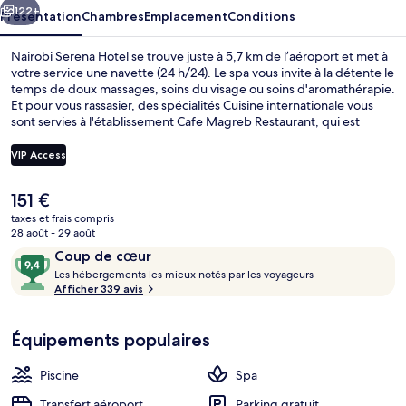
122+
Présentation
Chambres
Emplacement
Conditions
Nairobi Serena Hotel se trouve juste à 5,7 km de l’aéroport et met à
votre service une navette (24 h/24). Le spa vous invite à la détente le
temps de doux massages, soins du visage ou soins d'aromathérapie.
Et pour vous rassasier, des spécialités Cuisine internationale vous
sont servies à l'établissement Cafe Magreb Restaurant, qui est
ouvert à l'heure du petit déjeuner, du déjeuner et du dîner. Cet
hôtel de luxe abrite en outre 2 bars/lounges, une piscine extérieure
VIP Access
et un bar en bord de piscine. Les autres voyageurs sont séduits par
le personnel attentionné et la présentation générale.
Le
151 €
Petit déjeuner buffet servi tous les j
prix
taxes et frais compris
actuel
28 août - 29 août
est
Avis
9,4
Coup de cœur
de
voyageurs
L
sur
Les hébergements les mieux notés par les voyageurs
151 €.
e
Afficher 339 avis
10,
s
Coup
de
Équipements populaires
h
cœur
é
b
Piscine
Spa
e
r
Transfert aéroport
Parking gratuit