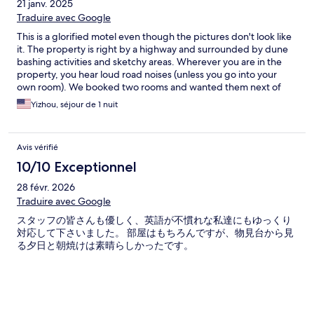
21 janv. 2025
relaxing time even with 2 kids ages 2 and 5. Will definitely be
Traduire avec Google
back and I hope it is very soon. Thanks Mysk!!!
This is a glorified motel even though the pictures don't look like
it. The property is right by a highway and surrounded by dune
bashing activities and sketchy areas. Wherever you are in the
property, you hear loud road noises (unless you go into your
own room). We booked two rooms and wanted them next of
each other. The receptionist said the best she could do is two
Yizhou, séjour de 1 nuit
rooms that were separated by a room in the middle because the
hotel was so booked (which turned out to be totally false). Our
shower didn't have hot water, so instead of changing our room,
Avis vérifié
they sent someone to do plumbing late at night. We couldn't
shower the first night bcs the plumber couldn't fix it after an
10/10 Exceptionnel
hour, and eventually the hotel offered us the room next door
28 févr. 2026
(the one that's in between ours and our parents') to shower in.
So the receptionist was purposefully not putting us in the
Traduire avec Google
adjacent room to our parents. Overall the property does mostly
スタッフの皆さんも優しく、英語が不慣れな私達にもゆっくり
look like what's in the picture, but we were very disappointed in
対応して下さいました。 部屋はもちろんですが、物見台から見
the room, the area it's in and its service. Highly recommend
る夕日と朝焼けは素晴らしかったです。
looking somewhere else.