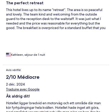
The perfect retreat
This hotel lives up to its name “retreat”. The area is so peaceful
and lovely. The team kind and welcoming from the outside
guard to the reception desk to the waitstaff. It was just what I
needed and the price was reasonable for everything but the
good. The breakfast is overpriced for a standard buffet that you
find in most hotels in the region.
Kathleen, séjour de 1 nuit
Avis vérifié
2/10 Médiocre
2 déc. 2024
Traduire avec Google
Åk aldrig dit!
Hotellet ligger bredvid en motorväg och ett område där man
kör fyrhjulingingar hela kvällen. Hotellet hade inget att göra,