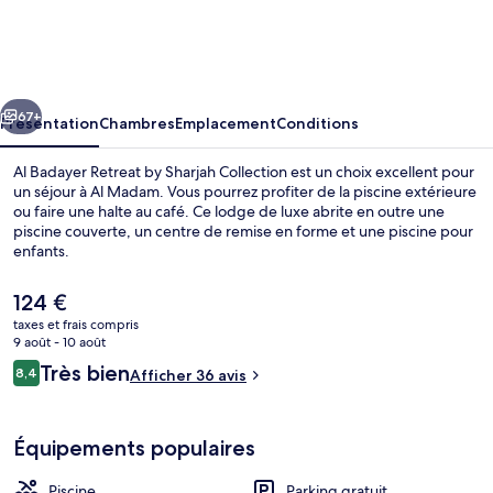
Badayer
Retreat
by
cédent
Suivant
Sharjah
67+
Présentation
Chambres
Emplacement
Conditions
Collection
Al Badayer Retreat by Sharjah Collection est un choix excellent pour
un séjour à Al Madam. Vous pourrez profiter de la piscine extérieure
ou faire une halte au café. Ce lodge de luxe abrite en outre une
piscine couverte, un centre de remise en forme et une piscine pour
enfants.
Le
124 €
prix
taxes et frais compris
actuel
9 août - 10 août
Terrasse/Patio
est
Avis
Très bien
8,4
Afficher 36 avis
de
8,4 sur 10
voyageurs
124 €.
Équipements populaires
Piscine
Parking gratuit