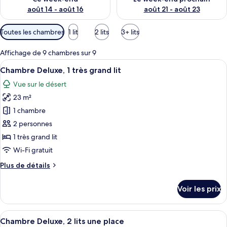
août 14 - août 16
août 21 - août 23
Filtres
Toutes les chambres
1 lit
2 lits
3+ lits
disponibles
pour
Affichage de 9 chambres sur 9
les
Afficher
Un lit bien fait, avec du linge de lit
6
Chambre Deluxe, 1 très grand lit
chambres
toutes
Vue sur le désert
les
23 m²
photos
pour
1 chambre
ce
2 personnes
type
1 très grand lit
de
Wi-Fi gratuit
chambre :
Plus
Plus de détails
Chambre
de
Deluxe,
détails
Voir les prix
1
sur
le
très
type
Afficher
Une chambre d’hôtel avec deux lits, un
grand
2
de
Chambre Deluxe, 2 lits une place