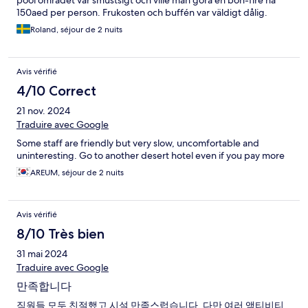
pool området var smustsigt och ville man göra en bon-fire ha
150aed per person. Frukosten och buffén var väldigt dålig.
Roland, séjour de 2 nuits
Avis vérifié
4/10 Correct
21 nov. 2024
Traduire avec Google
Some staff are friendly but very slow, uncomfortable and
uninteresting. Go to another desert hotel even if you pay more
AREUM, séjour de 2 nuits
Avis vérifié
8/10 Très bien
31 mai 2024
Traduire avec Google
만족합니다
직원들 모두 친절했고 시설 만족스럽습니다. 다만 여러 액티비티