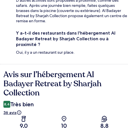
D'autres activités sont proposées à proximité, comme des
safaris. Après une journée bien remplie, faites quelques
brasses dans la piscine (couverte ou extérieure). Al Badayer
Retreat by Sharjah Collection propose également un centre de
remise en forme.
Y a-t-il des restaurants dans l'hébergement Al
Badayer Retreat by Sharjah Collection ou à
proximité ?
Oui, il y a un restaurant sur place.
Avis sur l’hébergement Al
Avis
Badayer Retreat by Sharjah
Collection
Très bien
8,4
36 avis
9,0
10
8,8