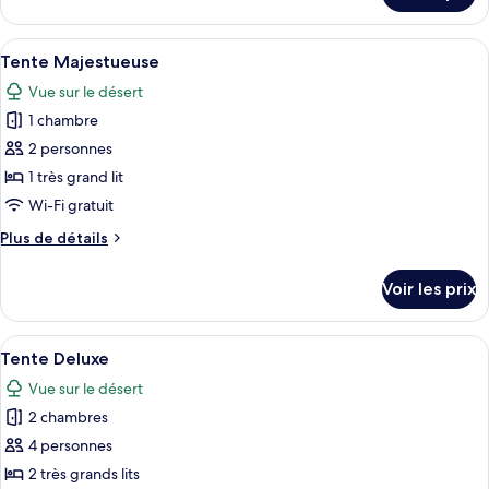
chambres,
le
piscine
type
Afficher
Une piscine dotée d’un patio couvert,
privée
4
de
Tente Majestueuse
toutes
chambre
Vue sur le désert
Tente,
les
2
1 chambre
photos
chambres,
pour
2 personnes
piscine
ce
privée
1 très grand lit
type
Wi-Fi gratuit
de
Plus
Plus de détails
chambre :
de
Tente
détails
Voir les prix
sur
Majestueuse
le
type
Afficher
Un espace aménagé au bord de la pisci
7
de
Tente Deluxe
toutes
chambre
Vue sur le désert
Tente
les
Majestueuse
2 chambres
photos
pour
4 personnes
ce
2 très grands lits