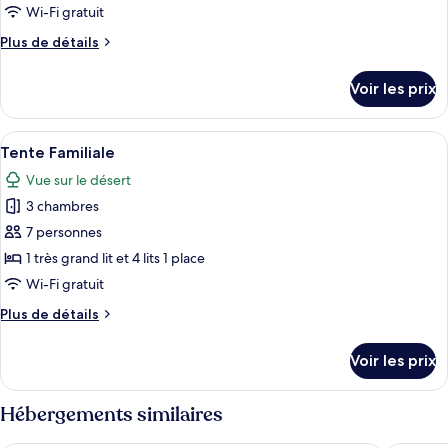
type
Wi-Fi gratuit
de
Plus
Plus de détails
chambre :
de
Tente
détails
Voir les prix
sur
Deluxe
le
type
Afficher
Une piscine avec des chaises longues e
7
de
Tente Familiale
toutes
chambre
Vue sur le désert
Tente
les
Deluxe
3 chambres
photos
pour
7 personnes
ce
1 très grand lit et 4 lits 1 place
type
Wi-Fi gratuit
de
Plus
Plus de détails
chambre :
de
Tente
détails
Voir les prix
sur
Familiale
le
type
Hébergements similaires
de
chambre