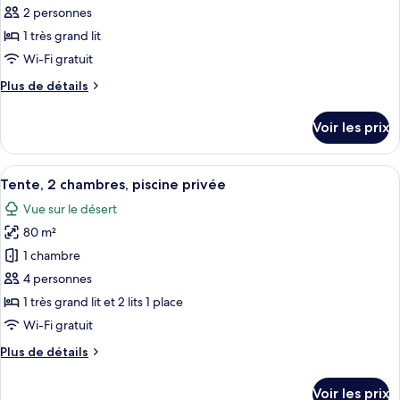
ce
2 personnes
type
1 très grand lit
de
Wi-Fi gratuit
chambre :
Plus
Plus de détails
Tente,
de
1
détails
Voir les prix
chambre,
sur
le
piscine
type
Afficher
Une piscine avec des chaises longues e
privée
5
de
Tente, 2 chambres, piscine privée
toutes
chambre
Vue sur le désert
Tente,
les
1
80 m²
photos
chambre,
pour
1 chambre
piscine
ce
privée
4 personnes
type
1 très grand lit et 2 lits 1 place
de
Wi-Fi gratuit
chambre :
Plus
Plus de détails
Tente,
de
2
détails
Voir les prix
sur