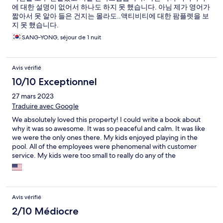
에 대한 설명이 없어서 하나도 하지 못 했습니다. 아님 제가 영어가
짧아서 못 알아 들은 건지는 몰라도..액티비티에 대한 팜플렛을 보
지 못 했습니다.
SANG-YONG, séjour de 1 nuit
Avis vérifié
10/10 Exceptionnel
27 mars 2023
Traduire avec Google
We absolutely loved this property! I could write a book about
why it was so awesome. It was so peaceful and calm. It was like
we were the only ones there. My kids enjoyed playing in the
pool. All of the employees were phenomenal with customer
service. My kids were too small to really do any of the
experiences so I asked if they could just see the camels and
falcons and they said sure. Jamal was amazing he drove us
around and was patient with my kids even though they were
scared of the animals. There were other employees but I didn’t
Avis vérifié
get there names. The lady at the front desk remembered me
after I called 2-3 days prior to visiting. My only issue is that the
2/10 Médiocre
food was a bit pricey but other than that I had an amazing