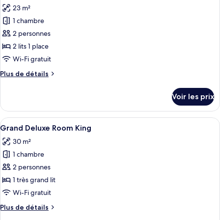
toutes
lit
chambre
23 m²
Chambre
les
Deluxe,
1 chambre
photos
1
pour
2 personnes
très
ce
grand
2 lits 1 place
lit
type
Wi-Fi gratuit
de
Plus
Plus de détails
chambre :
de
Chambre
détails
Voir les prix
sur
Deluxe,
le
2
type
Afficher
Mini-bar avec articles gratuits, coffre
lits
5
de
Grand Deluxe Room King
toutes
une
chambre
30 m²
Chambre
les
place
Deluxe,
1 chambre
photos
2
pour
2 personnes
lits
ce
une
1 très grand lit
place
type
Wi-Fi gratuit
de
Plus
Plus de détails
chambre :
de