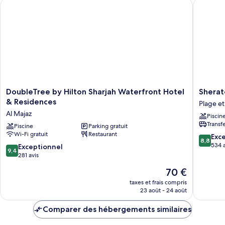
DoubleTree by Hilton Sharjah Waterfront Hotel & Residences
Sheraton
Tente
Familiale
DoubleTree
Sherato
DoubleTree by Hilton Sharjah Waterfront Hotel
Sherat
by
Sharjah
& Residences
Plage et
Hilton
Beach
Al Majaz
Piscin
Sharjah
Resort
Transf
Waterfront
Piscine
Parking gratuit
&
Wi-Fi gratuit
Restaurant
Hotel
Spa
8.8
Exce
8,8
&
Plage
sur
534 a
9.4
Exceptionnel
9,4
Residences
et
10,
sur
281 avis
Al
littoral
Excellen
10,
Le
70 €
Majaz
de
534 avis
Exceptionnel,
nouveau
Charjah
281 avis
taxes et frais compris
prix
23 août - 24 août
est
de
Comparer des hébergements similaires
70 €